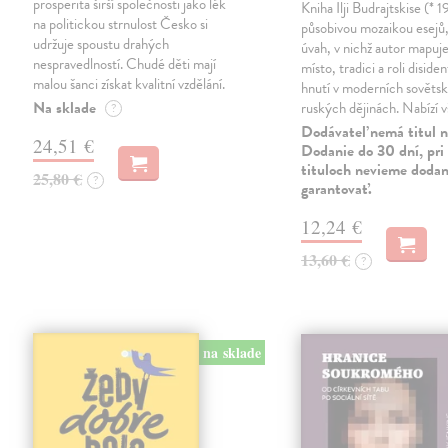
prosperita širší společnosti jako lék
Kniha Ilji Budrajtskise (* 1
na politickou strnulost Česko si
působivou mozaikou esejů, 
udržuje spoustu drahých
úvah, v nichž autor mapuje 
nespravedlností. Chudé děti mají
místo, tradici a roli disid
malou šanci získat kvalitní vzdělání.
hnutí v moderních sověts
Na sklade
ruských dějinách. Nabízí 
?
Dodávateľ nemá titul n
24,51 €
Dodanie do 30 dní, pri 
tituloch nevieme dodan
25,80 €
?
garantovať.
12,24 €
13,60 €
?
na sklade