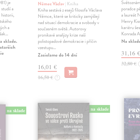
981) je
Světoznámý
Němec Václav
| Kniha
studií a
poradce p
Kniha sestává z esejů filosofa Václava
historii,
a laureát
Němce, které se kriticky zamýšlejí
entského
Henry Kiss
nad situací demokracie a svobody v
kých a
kariéru še
současném světě. Autorovy
však…
Konrada A
pronikavé analýzy krize naší
a sklade.
Na sklad
polistopadové demokracie i příčin
starších
vzestupu…
31,16 
ie
Zasielame do 14 dní
32,80 €
16,01 €
16,50 €
?
na sklade
na sklade