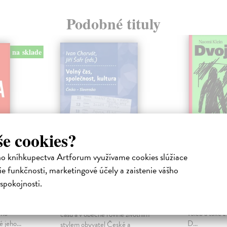
Podobné tituly
na sklade
še cookies?
ho kníhkupectva Artforum využívame cookies slúžiace
e funkčnosti, marketingové účely a zaistenie vášho
u
Volný čas,
Dvojnic
společnost, kultura
spokojnosti.
Klein Naom
Pokud jste nyn
Chorvát Ivan (ed.)
| Kniha
ho
Spojených stá
Kniha se zabývá trávením volného
ého
voleb a také z
času a v obecné rovině životním
 jeho...
D...
stylem obyvatel České a