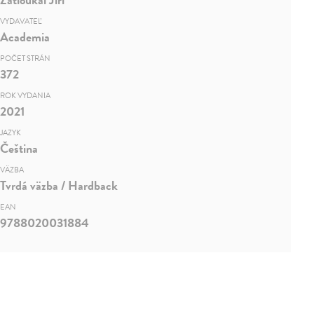
VYDAVATEĽ
Academia
POČET STRÁN
372
ROK VYDANIA
2021
JAZYK
Čeština
VÄZBA
Tvrdá väzba / Hardback
EAN
9788020031884