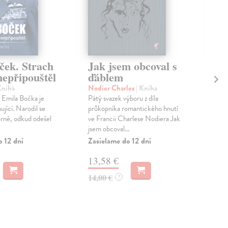
ček. Strach
Jak jsem obcoval s
V
nepřipouštěl
ďáblem
ko
(1
Kniha
Nodier Charles
| Kniha
h Emila Bočka je
Pátý svazek výboru z díla
Čep
ující. Narodil se
průkopníka romantického hnutí
Vzá
rně, odkud odešel
ve Francii Charlese Nodiera Jak
Hen
jsem obcoval...
mim
mate
o 12 dní
Zasielame do 12 dní
Zas
13,58 €
18
14,00 €
?
18,