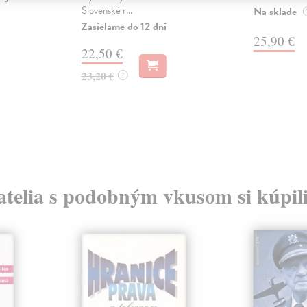
Slovenské r...
Na sklade
Zasielame do 12 dní
25,90 €
22,50 €
23,20 €
?
atelia s podobným vkusom si kúpili