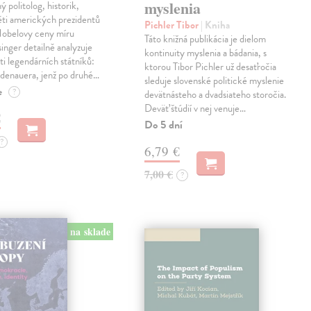
myslenia
 politolog, historik,
ěti amerických prezidentů
Pichler Tibor
| Kniha
 Nobelovy ceny míru
Táto knižná publikácia je dielom
inger detailně analyzuje
kontinuity myslenia a bádania, s
sti legendárních státníků:
ktorou Tibor Pichler už desaťročia
denauera, jenž po druhé…
sleduje slovenské politické myslenie
e
?
devätnásteho a dvadsiateho storočia.
Deväť štúdií v nej venuje…
€
Do 5 dní
?
6,79 €
7,00 €
?
na sklade