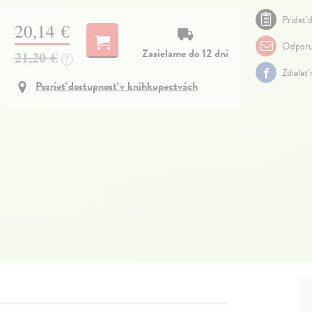
Pridať d
20,14 €
Odporu
Zasielame do 12 dní
21,20 €
?
Zdielať
Pozrieť dostupnosť v kníhkupectvách