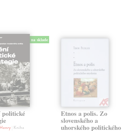
na sklade
politické
Etnos a polis. Zo
gie
slovenského a
uhorského politického
r Henry
| Kniha