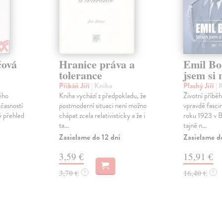
čová
Hranice práva a
Emil Bo
tolerance
jsem si 
Přibáň Jiří
| Kniha
Plachý Jiří
| 
ého
Kniha vychází z předpokladu, že
Životní příbě
časností
postmoderní situaci není možno
vpravdě fascin
ý přehled
chápat zcela relativisticky a že i
roku 1923 v B
ta...
tajně n...
Zasielame do 12 dní
Zasielame d
3,59 €
15,91 €
3,70 €
16,40 €
?
?