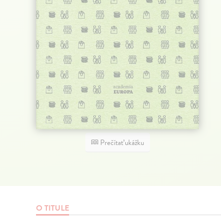
Prečítať ukážku
O TITULE