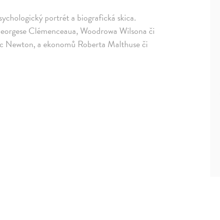
sychologický portrét a biografická skica.
d Georgese Clémenceaua, Woodrowa Wilsona či
saac Newton, a ekonomů Roberta Malthuse či