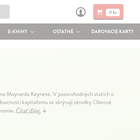
0 ks
E-KNIHY
OSTATNÉ
DAROVACIE KARTY
ohna Maynarda Keynese. V pozoruhodných statích o
doucnosti kapitalismu se skrývají zárodky Obecné
onomie.
Čítať ďalej
↓