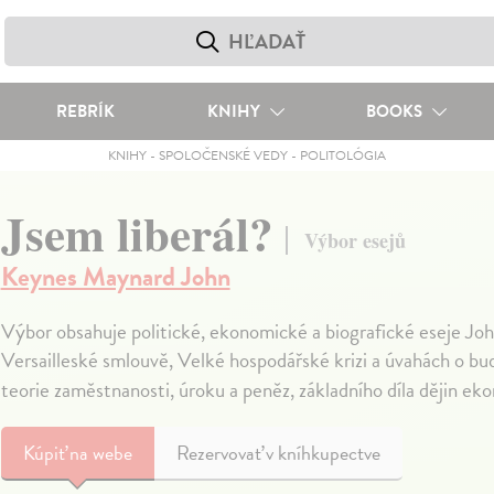
REBRÍK
KNIHY
BOOKS
KNIHY
-
SPOLOČENSKÉ VEDY
-
POLITOLÓGIA
Jsem liberál?
Výbor esejů
Keynes Maynard John
Výbor obsahuje politické, ekonomické a biografické eseje J
Versailleské smlouvě, Velké hospodářské krizi a úvahách o bu
teorie zaměstnanosti, úroku a peněz, základního díla dějin ek
Kúpiť
na webe
Rezervovať v kníhkupectve