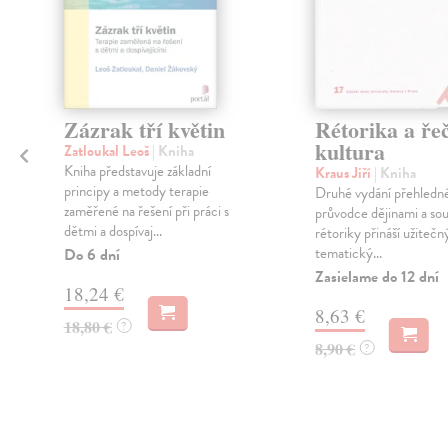
í
Zázrak tří květin
Rétorika a ře
kultura
Zatloukal Leoš
| Kniha
Kniha představuje základní
Kraus Jiří
| Kniha
principy a metody terapie
Druhé vydání přehledn
zaměřené na řešení při práci s
průvodce dějinami a sou
dětmi a dospívaj...
rétoriky přináší užitečn
tematický...
Do 6 dní
Zasielame do 12 dní
18,24 €
8,63 €
18,80 €
?
8,90 €
?