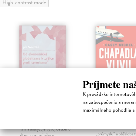
High-contrast mode
Príjmete na
K prevádzke internetové
na zabezpečenie a merani
Od ekonomické
Chapadla vliv
globalizace k "válce
maximálneho pohodlia a 
Casey Michel
| Kniha
proti terorismu"
a
Ohromující vhled do
problematiky americké
Navrátil Jiří
| Kniha
zahraničního lobbistick
Kniha analyzuje vývoj českého
„průmyslu“ a obžaloba té
alterglobalizačního a