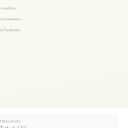
o wishlistu
čiť známemu
 na Facebooku
PREKLADATEĽ
Zatloukal Jiří