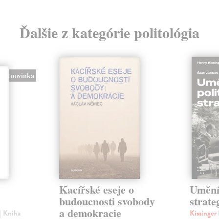
Ďalšie z kategórie politológia
novinka
Kacířské eseje o
Umění 
budoucnosti svobody
strate
a demokracie
č
| Kniha
Kissinge