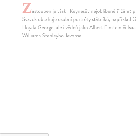
Z
astoupen je však i Keynesův nejoblíbenější žánr: p
Svazek obsahuje osobní portréty státníků, napříkla
Lloyda George, ale i vědců jako Albert Einstein či I
Williama Stanleyho Jevonse.