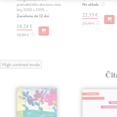
Na sklade
protiválečného aktivismu mezi
?
lety 2002 a 2009. ...
22,33 €
Zasielame do 12 dní
23,50 €
?
18,24 €
18,80 €
?
High-contrast mode
Čit