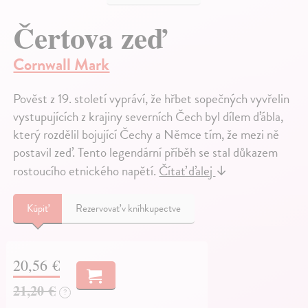
Čertova zeď
Cornwall Mark
Pověst z 19. století vypráví, že hřbet sopečných vyvřelin
vystupujících z krajiny severních Čech byl dílem ďábla,
který rozdělil bojující Čechy a Němce tím, že mezi ně
postavil zeď. Tento legendární příběh se stal důkazem
rostoucího etnického napětí.
Čítať ďalej
↓
Kúpiť
Rezervovať v kníhkupectve
20,56 €
21,20 €
?