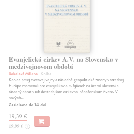
Evanjelická cirkev A.V. na Slovensku v
medzivojnovom období
Sokolová Milena
| Kniha
Koniec prvej svetovej vojny a následné geopolitické zmeny v strednej
Európe znamenali pre evanjelikov a. v. žijúcich na území Slovenska
zásadný obrat v ich dovtedajšom cirkevno-náboženskom živote. V
nových…
Zasielame do 14 dní
19,39 €
19,99 €
?