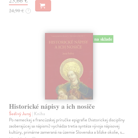
23,66 €
24,90 €
?
na sklade
Historické nápisy a ich nosiče
Šedivý Juraj
| Kniha
Po nemeckej a francúzskej príručke epigrafie (historickej disciplíny
zaoberajúcej sa nápismi) vychádza tretia syntéza vývoja nápisovej
kultúry, primárne zameraná na územie Slovenska a blízke okolie, s…