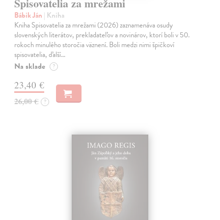
Spisovatelia za mrežami
Bábik Ján
| Kniha
Kniha Spisovatelia za mrežami (2026) zaznamenáva osudy
slovenských literátov, prekladateľov a novinárov, ktorí boli v 50.
rokoch minulého storočia väznení. Boli medzi nimi špičkoví
spisovatelia, ďalší…
Na sklade
?
23,40 €
26,00 €
?