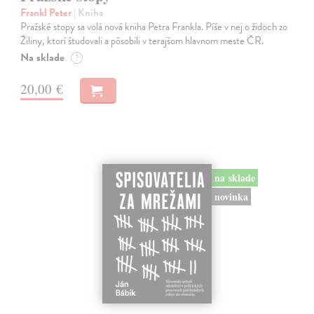
Frankl Peter
| Kniha
Pražské stopy sa volá nová kniha Petra Frankla. Píše v nej o židoch zo
Žiliny, ktorí študovali a pôsobili v terajšom hlavnom meste ČR.
Na sklade
?
20,00 €
na sklade
novinka