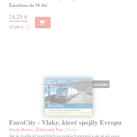
Zasielame do 14 dní
24,25 €
25,00 €
?
novinka
EuroCity - Vlaky, které spojily Evropu
Harák Martin, Šťáhlavský Petr
| Kniha
Jak se zrodila síť prestižních evropských expresů a jak se její vývoj