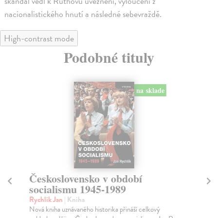
skandál vedl k Ruthovu uvěznění, vyloučení z
nacionalistického hnutí a následné sebevraždě.
High-contrast mode
Podobné tituly
na sklade
Československo v období
R
socialismu 1945-1989
1
Rychlík Jan
| Kniha
Ry
Nová kniha uznávaného historika přináší celkový
His