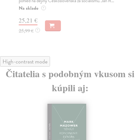
pohled na dějiny Československa za socialismu. Jan R...
Čes
vlá
Na sklade
?
Na
25,21 €
25
25,99 €
?
25
High-contrast mode
Čitatelia s podobným vkusom si
kúpili aj: