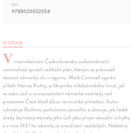
EAN
9788020032058
O TITULE
V
meziválečném Československu sudetoněmečtí
nacionalisté spustili radikální plán, kterým se pokoušeli
obnovit německý vliv v regionu. Mark Cornwall vypráví
příběh Heinze Ruthy, průkopníka mládežnického hnutí, jež
ve svém úsilí o znovunastolení německé nadvlády nad
prostorem Čech kladl důraz na mužské přátelství. Autor
vykresluje Ruthovu potlačenou sexualitu a ukazuje, jak české
úřady dezinterpretovaly jeho úsilí jako projev sexuální úchylky
a v roce 1937 ho obvinily ze zneužívání nezletilých. Následný