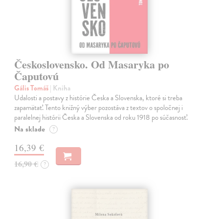
Československo. Od Masaryka po
Čaputovú
Gális Tomáš
| Kniha
Udalosti a postavy z histórie Česka a Slovenska, ktoré si treba
zapamätať. Tento knižný výber pozostáva z textov o spoločnej i
paralelnej histórii Česka a Slovenska od roku 1918 po súčasnosť.
Na sklade
?
16,39 €
16,90 €
?