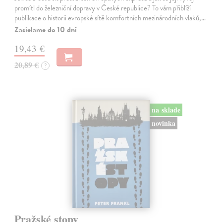
promítl do železniční dopravy v České republice? To vám přiblíží
publikace o historii evropské sítě komfortních mezinárodních vlaků,…
Zasielame do 10 dní
19,43 €
20,89 €
?
na sklade
novinka
Pražské stopy