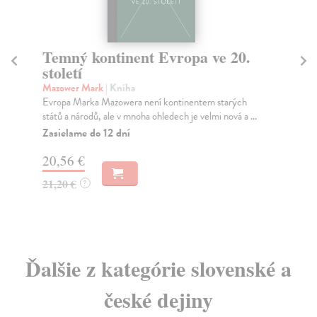
Temný kontinent Evropa ve 20.
Č
století
Hra
Már
Mazower Mark
| Kniha
boh
Evropa Marka Mazowera není kontinentem starých
Pře
států a národů, ale v mnoha ohledech je velmi nová a ...
Za
Zasielame do 12 dní
7,
20,56 €
7,
21,20 €
?
Ďalšie z kategórie slovenské a
české dejiny