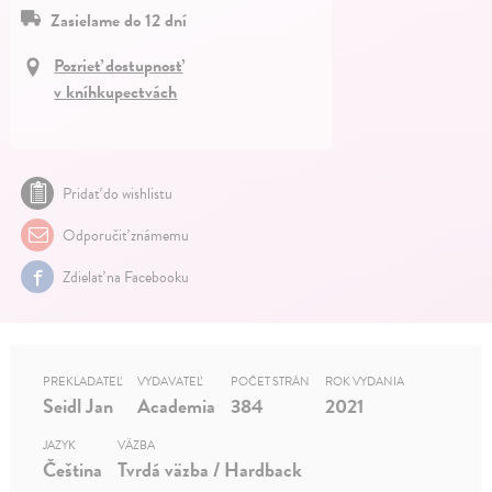
Zasielame do 12 dní
Pozrieť dostupnosť
v kníhkupectvách
Pridať do wishlistu
Odporučiť známemu
Zdielať na Facebooku
PREKLADATEĽ
VYDAVATEĽ
POČET STRÁN
ROK VYDANIA
Seidl Jan
Academia
384
2021
JAZYK
VÄZBA
Čeština
Tvrdá väzba / Hardback