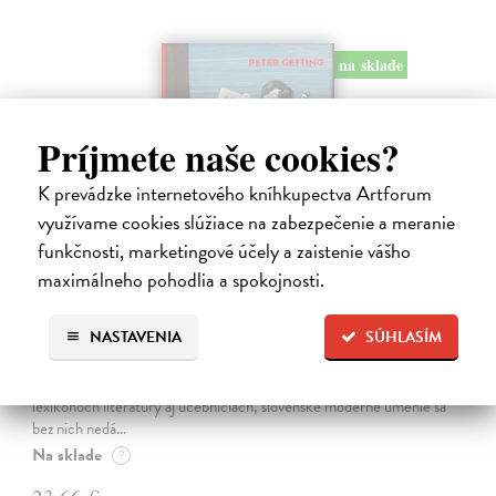
na sklade
Príjmete naše cookies?
K prevádzke internetového kníhkupectva Artforum
využívame cookies slúžiace na zabezpečenie a meranie
funkčnosti, marketingové účely a zaistenie vášho
maximálneho pohodlia a spokojnosti.
Studne mútne
NASTAVENIA
SÚHLASÍM
Getting Peter
| Kniha
Sú ikonickými postavami našej kultúry. Postavili im sochy a
pomenovali po nich ulice, majú svoje nespochybniteľné miesto v
lexikónoch literatúry aj učebniciach, slovenské moderné umenie sa
bez nich nedá…
Na sklade
?