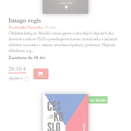
Imago regis
Kucharská Veronika
| Kniha
Obdobie bitky pri Moháči označujeme v uhorských dejinách ako
zlomové a rokom 1526 vymedzujeme koniec stredoveku a začiatok
obdobia novoveku v našom, stredoeurópskom, priestore. Napriek
dôležitosti a aj…
Zasielame do 14 dní
29,10 €
30,00 €
?
na sklade