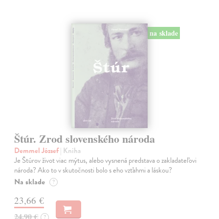
na sklade
Štúr. Zrod slovenského národa
Demmel József
| Kniha
Je Štúrov život viac mýtus, alebo vysnená predstava o zakladateľovi
národa? Ako to v skutočnosti bolo s eho vzťahmi a láskou?
Na sklade
?
23,66 €
24,90 €
?