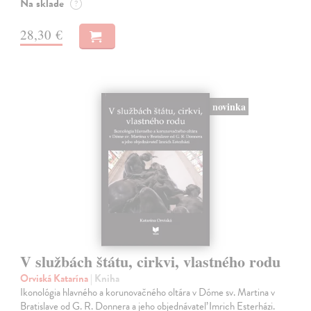
Na sklade
?
28,30 €
novinka
V službách štátu, cirkvi, vlastného rodu
Orviská Katarína
| Kniha
Ikonológia hlavného a korunovačného oltára v Dóme sv. Martina v
Bratislave od G. R. Donnera a jeho objednávateľ Imrich Esterházi.