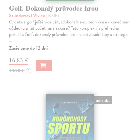
Golf. Dokonalý průvodce hrou
Saundersová Vivien
| Kniha
Chcete si golf ještě více užít, zdokonalit svou techniku a v konečném
důsledku snížit počet ran na skóre? Tato komplexní a přehledná
příručka Golf: dokonalý průvodce hrou nabízí zásadní tipy a strategie,
…
Zasielame do 12 dní
16,83 €
18,70 €
?
novinka