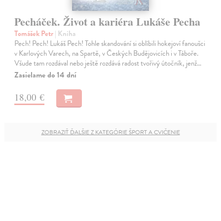
Pecháček. Život a kariéra Lukáše Pecha
Tomášek Petr
| Kniha
Pech! Pech! Lukáš Pech! Tohle skandování si oblíbili hokejoví fanoušci
v Karlových Varech, na Spartě, v Českých Budějovicích i v Táboře.
Všude tam rozdával nebo ještě rozdává radost tvořivý útočník, jenž…
Zasielame do 14 dní
18,00 €
ZOBRAZIŤ ĎALŠIE Z KATEGÓRIE ŠPORT A CVIČENIE