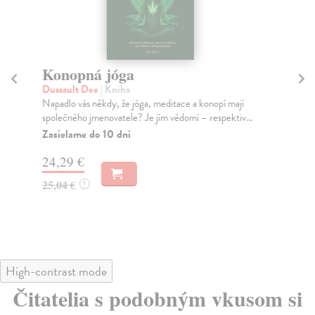
Konopná jóga
Ji
Dussault Dee
| Kniha
Cl
Napadlo vás někdy, že jóga, meditace a konopí mají
Jin
společného jmenovatele? Je jím vědomí – respektiv...
pod
Zasielame do 10 dní
Za
24,29 €
21
25,04 €
21
?
High-contrast mode
Čitatelia s podobným vkusom si