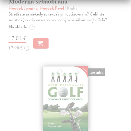
Moderná sebaobrana
Houdek Jasmína, Houdek Pavel
| Kniha
Stretli ste sa niekedy so sexuálnym obťažovaním? Čelili ste
sexistickým vtipom alebo nevhodným narážkam svojho šéfa?
Na sklade
?
17,01 €
17,90 €
?
novinka