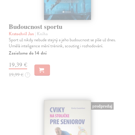
Budoucnost sportu
Kratochvíl Jan
| Kniha
Sport už nikdy nebude stejný a jeho budoucnost se píše už dnes.
Umělá inteligence mění trénink, scouting i rozhodování.
Zasielame do 14 dní
19,39 €
19,99 €
?
predpredaj