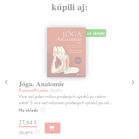
kúpili aj:
na sklade
Jóga. Anatomie
K
Kaminoff Leslie
| Kniha
Uhl
Více než jeden milion prodaných výtisků po celém
Kra
světě! S více než milionem prodaných výtisků po cel...
cyk
Na sklade
Za
?
27,64 €
17
28,49 €
17
?