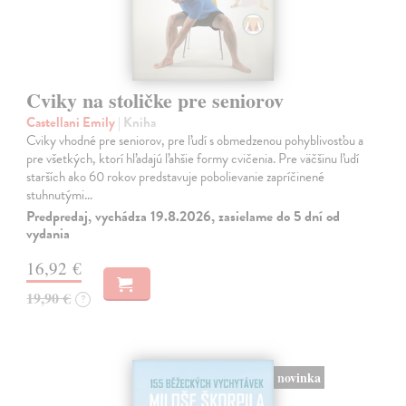
Cviky na stoličke pre seniorov
Castellani Emily
| Kniha
Cviky vhodné pre seniorov, pre ľudí s obmedzenou pohyblivosťou a
pre všetkých, ktorí hľadajú ľahšie formy cvičenia. Pre väčšinu ľudí
starších ako 60 rokov predstavuje pobolievanie zapríčinené
stuhnutými…
Predpredaj, vychádza 19.8.2026, zasielame do 5 dní od
vydania
16,92 €
19,90 €
?
novinka