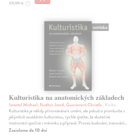
19,99 €
?
novinka
Kulturistika na anatomických základech
Israetel Michael, Feather Jared, Guevarrová Christle
| Kniha
Kulturistika je někdy přirovnávána k umění, ale pokud si promluvíte s
jakýmkoli soutěžním kulturistou, rychle zjistíte, že skutečné
mistrovství spočívá v tréninku a přípravě. Proces budování, tvarování…
Zasielame do 10 dní