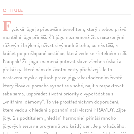
O TITULE
F
yzická jóga je především benefitem, který s sebou právě
mentální jóga přináší. Žít jógu neznamená žít s nasazenými
růžovými brýlemi, užívat si výhradně toho, co nás těší, a
kráčet po prošlapané cestičce, která vede ke zřetelnému cíli.
Naopak! Žít jógu znamená putovat skrze všechna úskalí a
překážky, které nám do životní cesty přicházejí. Je to
nastavení mysli a způsob praxe jógy v každodenním životě,
který člověku pomáhá vyznat se v sobě, najít a respektovat
sebe sama, uspořádat životní priority a vypořádat se s
„vnitřními démony“. To vše prostřednictvím doporučení,
která vedou k hledání a poznání naší vlastní PRAVDY. Žijte
jógu 2 s podtitulem „hledání harmonie“ přináší mnoho
jógových sestav a programů pro každý den. Je pro každého,
kdo s jógou chce začít, nebo pro ty, kteří již pravidelně cvičí a