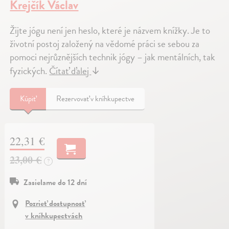
Krejčík Václav
Žijte jógu není jen heslo, které je názvem knížky. Je to
životní postoj založený na vědomé práci se sebou za
pomoci nejrůznějších technik jógy – jak mentálních, tak
fyzických.
Čítať ďalej
↓
Kúpiť
Rezervovať v kníhkupectve
22,31 €
23,00 €
?
Zasielame do 12 dní
Pozrieť dostupnosť
v kníhkupectvách