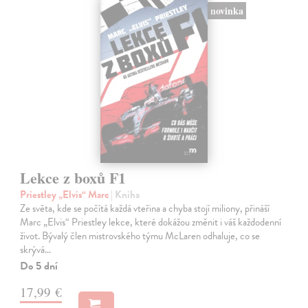
novinka
Lekce z boxů F1
Priestley „Elvis“ Marc
| Kniha
Ze světa, kde se počítá každá vteřina a chyba stojí miliony, přináší
Marc „Elvis“ Priestley lekce, které dokážou změnit i váš každodenní
život. Bývalý člen mistrovského týmu McLaren odhaluje, co se
skrývá…
Do 5 dní
17,99 €