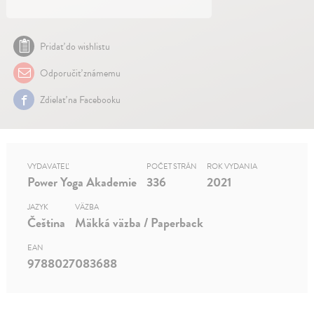
Pridať do wishlistu
Odporučiť známemu
Zdielať na Facebooku
VYDAVATEĽ
POČET STRÁN
ROK VYDANIA
Power Yoga Akademie
336
2021
JAZYK
VÄZBA
Čeština
Mäkká väzba / Paperback
EAN
9788027083688