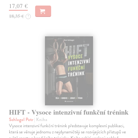
17,07 €
18,35 €
?
HIFT - Vysoce intenzivní funkční trénink
Schlegel Petr
| Kniha
Vysoce intenzivní funkční trénink představuje komplexní publikaci,
která se věnuje jednomu z nejdynamičtěji se rozvíjejících přístupů ve
světě sportu a kondičního tréninku. Kniha nabízí ucelený pohled…