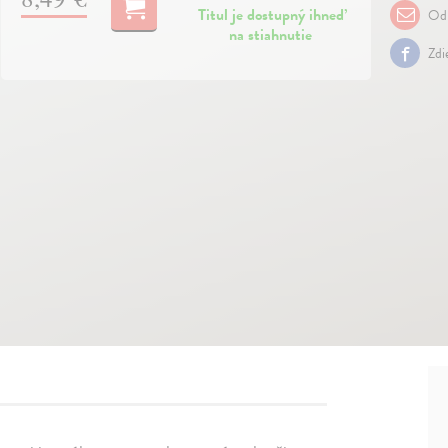
Titul je dostupný ihneď
Odp
na stiahnutie
Zdi