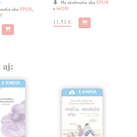
..
osob
Na stiahnutie ako
EPUB
a
MOBI
hnutie ako
EPUB
,
F
MO
11,51 €
15
 aj:
E-KNIHA
E-KNIHA