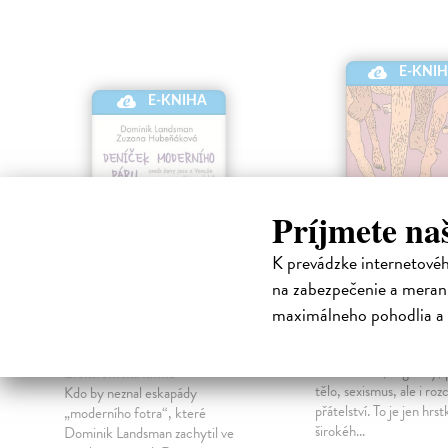
E-KNI
E-KNIHA
Príjmete na
K prevádzke internetové
na zabezpečenie a merani
Deníček moderního
Vyhonit ďábla
maximálneho pohodlia a 
páru
Ferjančeková Terézia
|
Elektronická kniha
Landsman Dominik
|
ž
Masturbace, orgasmy, 
Elektronická kniha
tělo, sexismus, ale i ro
Kdo by neznal eskapády
přátelství. To je jen hrst
„moderního fotra“, které
širokéh...
Dominik Landsman zachytil ve