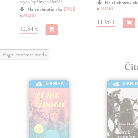
svých úspěšných Deníčcí...
Na stiahnutie a
a
MOBI
Na stiahnutie ako
EPUB
a
MOBI
11,96 €
12,84 €
High-contrast mode
Čit
E-KNIHA
E-KNI