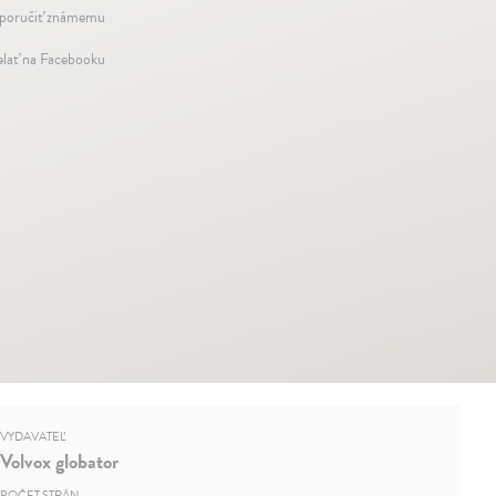
oručiť známemu
elať na Facebooku
VYDAVATEĽ
Volvox globator
POČET STRÁN