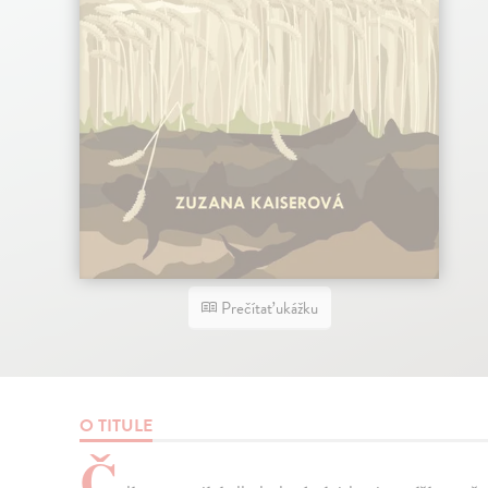
Prečítať ukážku
O TITULE
Č