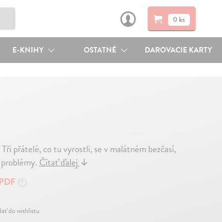
0 ks
E-KNIHY
OSTATNÉ
DAROVACIE KARTY
ři přátelé, co tu vyrostli, se v malátném bezčasí,
i problémy.
Čítať ďalej
↓
PDF
?
dať do wishlistu