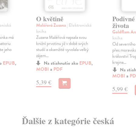
O květině
Podivné 
života
ronická
Maléřová Zuzana
| Elektronická
kniha
Goldflam Ar
minka má
Zuzana Maléřová napsala svou
kniha
natoriu
knižní prvotinu již v době svých
Od severního 
čte jeho
studií a okamžitě vyvolala velký
přes moravsko
zájem...
království Tr
krajina...
ko
EPUB
,
Na stiahnutie ako
EPUB
,
MOBI
a
PDF
Na stia
MOBI
a
PD
5,39 €
5,99 €
Ďalšie z kategórie česká