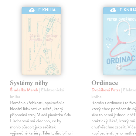
E-KNIHA
E-KNIH
Systémy něhy
Ordinace
Šindelka Marek
| Elektronická
Dvořáková Petra
| Elektr
kniha
kniha
Román o křehkosti, opakování a
Román z ordinace i ze živ
hledání lidskosti ve světě, který
který chce pomáhat druh
připomíná stroj Mladá pianistka Ada
sám to nemá jednoduchéPa
Fischerová má všechno, co by
praktický lékař, který má
mohlo působit jako začátek
chuť všechno zabalit. V č
výjimečné kariéry. Talent, disciplínu i
kupí pacienti, jeho matka