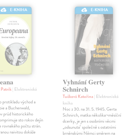
E-KNIHA
E-KNIHA
eana
Vyhnání Gerty
Schnirch
 Patrik
| Elektronická
Tučková Kateřina
| Elektronická
o protikladu východ a
kniha
bie a Buchenwald,
Noc z 30. na 31. 5. 1945. Gerta
v prúd historického
Schnirch, matka několika¬měsíční
omprimuje sto rokov dejín
dcerky, je jen s osobními věcmi
ne rovnakého počtu strán.
„odsunuta" společně s ostatními
ranou naivitou dokáže
brněnskými Němci směrem na