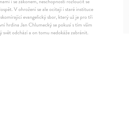
ženami i se zákonem, neschopností rozloučit se
spět. V ohrožení se ale ocitají i staré instituce
omírající evangelický sbor, který už je pro tři
ní hrdina Jan Chlumecký se pokusí s tím vším
rý svět odchází a on tomu nedokáže zabránit.