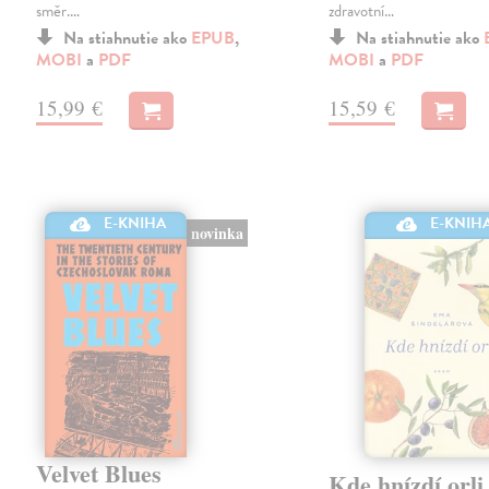
směr.…
zdravotní…
Na stiahnutie ako
EPUB
,
Na stiahnutie ako
MOBI
a
PDF
MOBI
a
PDF
15,99 €
15,59 €
E-KNIHA
E-KNIH
novinka
Velvet Blues
Kde hnízdí orli