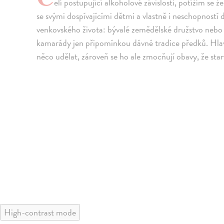
elí postupující alkoholové závislosti, potížím se 
se svými dospívajícími dětmi a vlastně i neschopností do
venkovského života: bývalé zemědělské družstvo nebo sk
kamarády jen připomínkou dávné tradice předků. Hlav
něco udělat, zároveň se ho ale zmocňují obavy, že sta
High-contrast mode