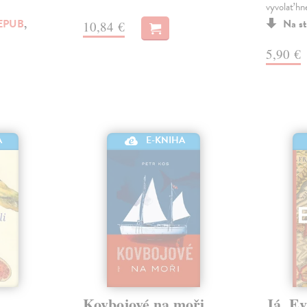
vyvolať hn
EPUB
,
Na st
10,84 €
5,90 €
A
E-KNIHA
Kovbojové na moři
Já, E