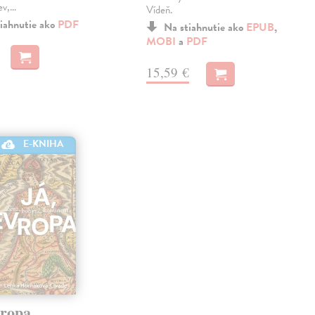
ev,…
Vídeň.
iahnutie ako
PDF
Na stiahnutie ako
EPUB
,
MOBI
a
PDF
15,59 €
E-KNIHA
vropa