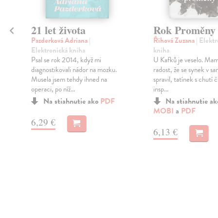
21 let života
Rok Proměny
Pazderková Adriana
|
Říhová Zuzana
| Elekt
Elektronická kniha
kniha
Psal se rok 2014, když mi
U Kafků je veselo. Ma
diagnostikovali nádor na mozku.
radost, že se synek v sa
Musela jsem tehdy ihned na
spravil, tatínek s chutí 
operaci, po níž...
insp...
Na stiahnutie ako
PDF
Na stiahnutie a
MOBI
a
PDF
6,29 €
6,13 €