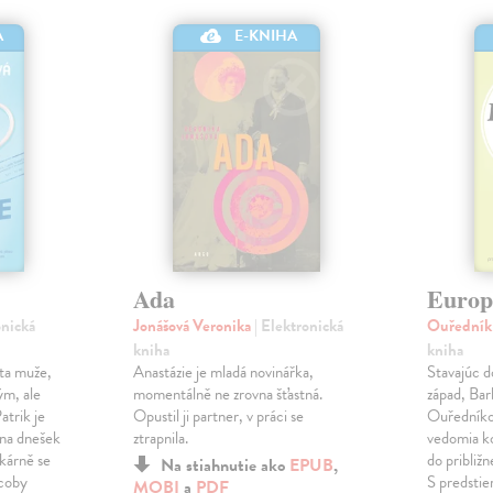
A
E-KNIHA
Ada
Europ
onická
Jonášová Veronika
| Elektronická
Ouředník
kniha
kniha
ota muže,
Anastázie je mladá novinářka,
Stavajúc d
ým, ale
momentálně ne zrovna šťastná.
západ, Bar
trik je
Opustil ji partner, v práci se
Ouředníko
 na dnešek
ztrapnila.
vedomia k
ekárně se
do približ
Na stiahnutie ako
EPUB
,
 coby
S predstie
MOBI
a
PDF