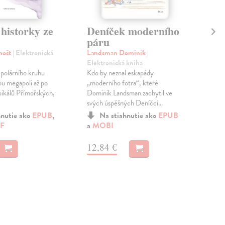
historky ze
Deníček moderního
Vy
páru
Fer
Ele
nošt
| Elektronická
Landsman Dominik
|
Mas
Elektronická kniha
tělo
polárního kruhu
Kdo by neznal eskapády
přát
u megapoli až po
„moderního fotra“, které
širo
opikálů Přímořských,
Dominik Landsman zachytil ve
svých úspěšných Deníčcí...
a
M
hnutie ako
EPUB
,
Na stiahnutie ako
EPUB
F
a
MOBI
11
12,84 €