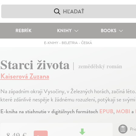
REBRÍK
KNIHY
BOOKS
E-KNIHY
-
BELETRIA
-
ČESKÁ
Starci života
zemědělský román
Kaiserová Zuzana
Na západním okraji Vysočiny, v Železných horách, začíná léto. T
které zdánlivě nespěje k žádnému rozuzlení, potýkají se svým
E-kniha na stiahnutie v digitálnych formátoch
EPUB
,
MOBI
a
Pri
8,49 €