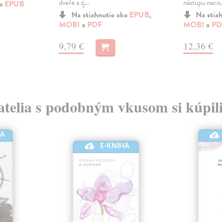
dveře a zj...
nástupu nacis.
ko
EPUB
Na stiahnutie ako
EPUB
,
Na stia
MOBI
a
PDF
MOBI
a
PD
9,79 €
12,36 €
atelia s podobným vkusom si kúpili
HA
E-KNIHA