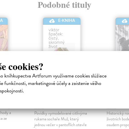
Podobné tituly
HA
E-KNIHA
še cookies?
ho kníhkupectva Artforum využívame cookies slúžiace
e funkčnosti, marketingové účely a zaistenie vášho
Čistý, skromný
Život n
spokojnosti.
život
vlákně
Špaček Viktor
| Elektronická
Strnadová A
porno,
kniha
kniha
zchody a
Povídky vymodelované citlivýma
Historický ro
ka ze
rukama sochaře Muž, který
životních bod
jednou večer v pantoflích otevře
osudem propo