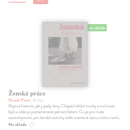
na sklade
Ženská práce
Klusák Pavel
| Kniha
Popová historie, jak ji psaly ženy Chápání lidské tvorby a tvořivosti
bylo a stále je poznamenané patriarchátem. Co je pro muže
samozřejmostí, pro ženské autorky stále znamená výzvu a bitvu navíc.
Na sklade
?