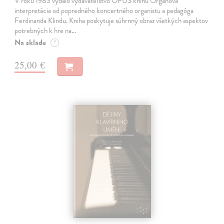
V roku 1983 vydalo vydavateľstvo OPUS knihu Organová
interpretácia od popredného koncertného organistu a pedagóga
Ferdinanda Klindu. Kniha poskytuje súhrnný obraz všetkých aspektov
potrebných k hre na…
Na sklade
?
25,00 €