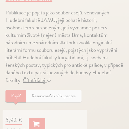
Publikace je pojata jako soubor esejů, věnovaných
Hudební fakultě JAMU, její bohaté historii,
osobnostem s ní spojeným, její významné pozici v
kulturním životě (nejen) města Brna, kontaktům
národním i mezinárodním. Autorka zvolila originální
literární formu souboru esejů, pojatých jako vyprávění
příběhů Hudební fakulty karyatidami, tj. sochami
ženských postav, typických pro antické paláce, v případě
daného textu pak situovaných do budovy Hudební
fakulty.
Čítať ďalej
↓
Kúpiť
Rezervovať v kníhkupectve
5,92 €