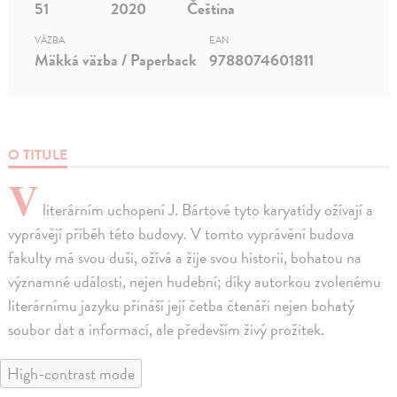
51
2020
Čeština
VÄZBA
EAN
Mäkká väzba / Paperback
9788074601811
O TITULE
V
literárním uchopení J. Bártové tyto karyatidy ožívají a
vyprávějí příběh této budovy. V tomto vyprávění budova
fakulty má svou duši, ožívá a žije svou historii, bohatou na
významné události, nejen hudební; díky autorkou zvolenému
literárnímu jazyku přináší její četba čtenáři nejen bohatý
soubor dat a informací, ale především živý prožitek.
High-contrast mode