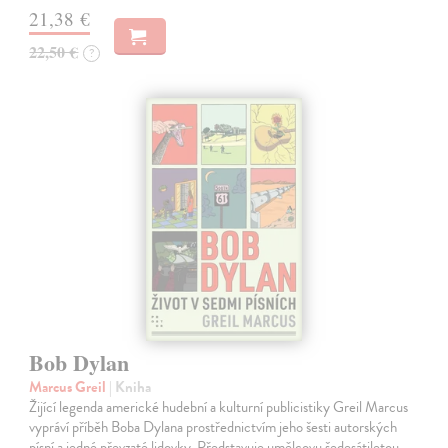
21,38 €
22,50 €
?
Bob Dylan
Marcus Greil
| Kniha
Žijící legenda americké hudební a kulturní publicistiky Greil Marcus
vypráví příběh Boba Dylana prostřednictvím jeho šesti autorských
písní a jedné převzaté lidovky. Představuje umělcovu šedesátiletou…