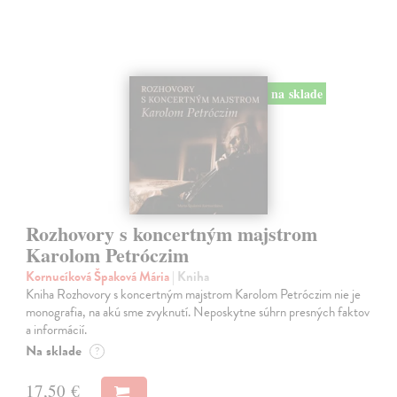
na sklade
Rozhovory s koncertným majstrom
Karolom Petróczim
Kornucíková Špaková Mária
| Kniha
Kniha Rozhovory s koncertným majstrom Karolom Petróczim nie je
monografia, na akú sme zvyknutí. Neposkytne súhrn presných faktov
a informácií.
Na sklade
?
17,50 €