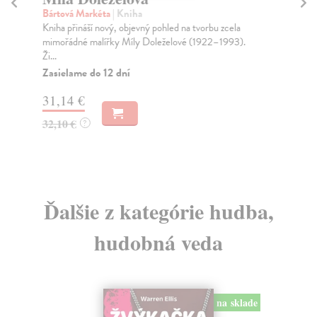
so
Bártová Markéta
| Kniha
Kniha přináší nový, objevný pohled na tvorbu zcela
Paž
mimořádné malířky Míly Doleželové (1922–1993).
Pro
Ži...
kom
Zasielame do 12 dní
Na
31,14 €
19
32,10 €
?
20
Ďalšie z kategórie hudba,
hudobná veda
na sklade