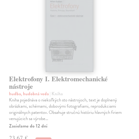
Elektrofony I. Elektromechanické
nástroje
hudba, hudobná veda
| Kniha
Kniha pojednáva o niekoľkých sto nástrojoch, text je doplnený
obrázkami, schémami, dobovými fotografiami, reprodukciami
originálnych patentov. Obsahuje stručnú históriu hlavných firiem
venujúcich sa výrobe…
Zasielame do 12 dní
23,67 €