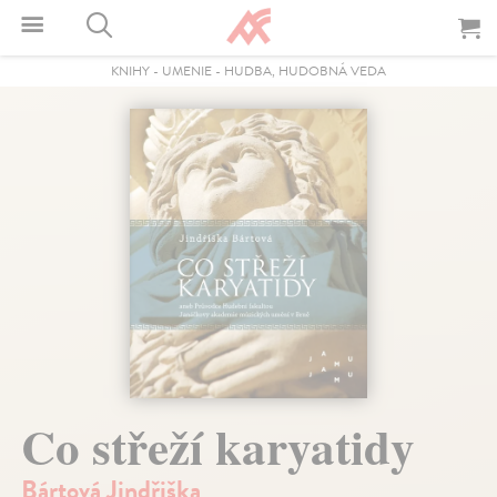
KNIHY
-
UMENIE
-
HUDBA, HUDOBNÁ VEDA
Co střeží karyatidy
Bártová Jindřiška