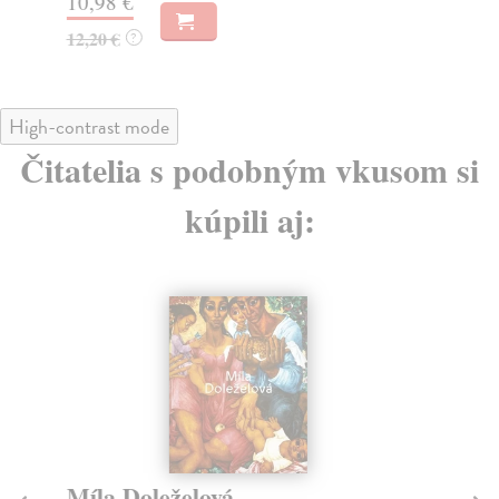
10,98 €
12,20 €
?
High-contrast mode
Čitatelia s podobným vkusom si
kúpili aj:
Míla Doleželová
S