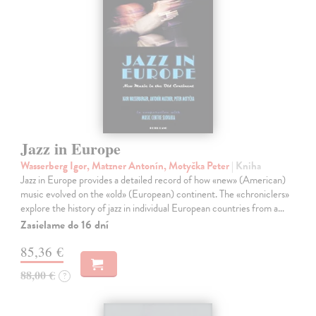
Jazz in Europe
Wasserberg Igor, Matzner Antonín, Motyčka Peter
| Kniha
Jazz in Europe provides a detailed record of how «new» (American)
music evolved on the «old» (European) continent. The «chroniclers»
explore the history of jazz in individual European countries from a…
Zasielame do 16 dní
85,36 €
88,00 €
?