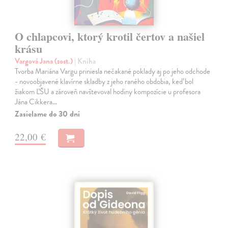
O chlapcovi, ktorý krotil čertov a našiel
krásu
Vargová Jana (zost.)
| Kniha
Tvorba Mariána Vargu priniesla nečakané poklady aj po jeho odchode
- novoobjavené klavírne skladby z jeho raného obdobia, keď bol
žiakom ĽŠU a zároveň navštevoval hodiny kompozície u profesora
Jána Cikkera…
Zasielame do 30 dní
22,00 €