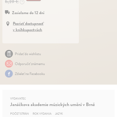
6,10 €
?
Zasielame do 12 dní
Pozrieť dostupnosť
v kníhkupectvách
Pridať do wishlistu
Odporučiť známemu
Zdielať na Facebooku
VYDAVATEĽ
Janáčkova akademie múzických umění v Brně
POČET STRÁN
ROK VYDANIA
JAZYK