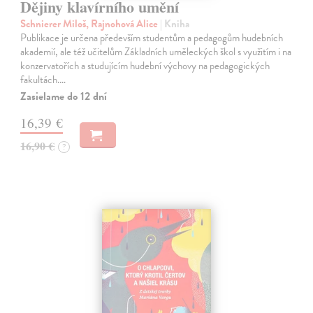
Dějiny klavírního umění
Schnierer Miloš, Rajnohová Alice
| Kniha
Publikace je určena především studentům a pedagogům hudebních
akademií, ale též učitelům Základních uměleckých škol s využitím i na
konzervatořích a studujícím hudební výchovy na pedagogických
fakultách.…
Zasielame do 12 dní
16,39 €
16,90 €
?