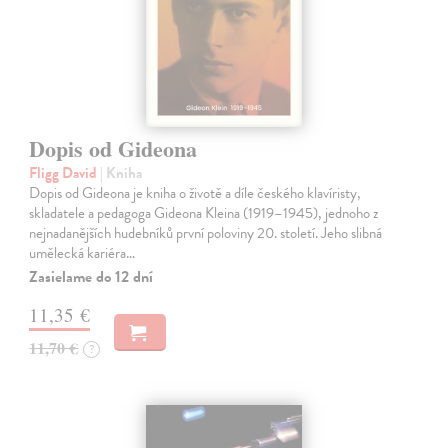
Dopis od Gideona
Fligg David
| Kniha
Dopis od Gideona je kniha o životě a díle českého klavíristy,
skladatele a pedagoga Gideona Kleina (1919–1945), jednoho z
nejnadanějších hudebníků první poloviny 20. století. Jeho slibná
umělecká kariéra…
Zasielame do 12 dní
11,35 €
11,70 €
?