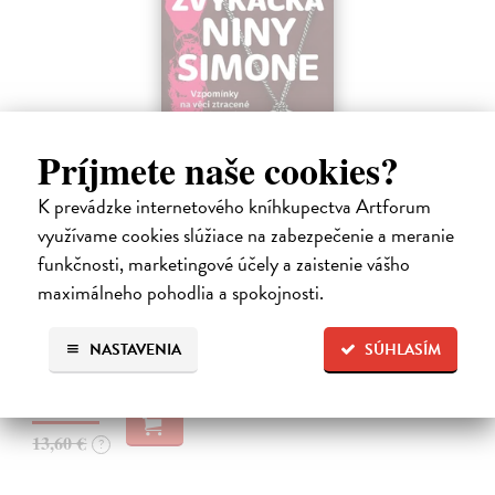
Príjmete naše cookies?
K prevádzke internetového kníhkupectva Artforum
Žvýkačka Niny Simone
využívame cookies slúžiace na zabezpečenie a meranie
Ellis Warren
| Kniha
funkčnosti, marketingové účely a zaistenie vášho
Ellisova kniha je neobvyklou literární poctou legendární jazzové
maximálneho pohodlia a spokojnosti.
zpěvačce a pianistce Nině Simone. Světoznámý hudebník v ní vypráví
příběh zdánlivě bezvýznamného předmětu – žvýkačky, kterou
Simone během…
NASTAVENIA
SÚHLASÍM
Na sklade
?
12,92 €
13,60 €
?