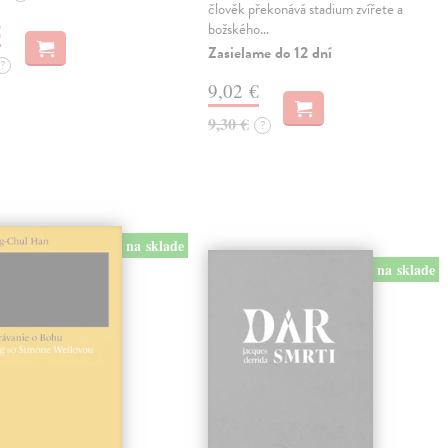
člověk překonává stadium zvířete a
€
božského…
Zasielame do 12 dní
?
9,02 €
9,30 €
?
na sklade
na sklade