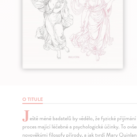
O TITULE
J
eště méně badatelů by vědělo, že fyzické přijímán
proces mající léčebné a psychologické účinky. To ovše
novověkými filosofy přírody, a jak tvrdí Mary Quinla