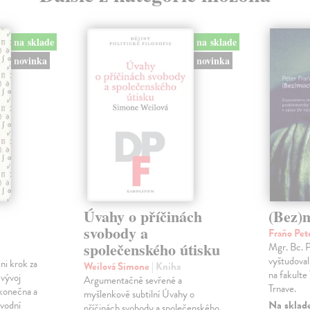
na sklade
na sklade
novinka
novinka
Úvahy o příčinách
(Bez)
svobody a
Fraňo Pet
společenského útisku
Mgr. Bc. 
vyštudoval 
ini krok za
Weilová Simone
| Kniha
na fakulte 
 vývoj
Argumentačně sevřené a
Trnave.
konečna a
myšlenkově subtilní Úvahy o
Na sklad
ůvodní
příčinách svobody a společenského