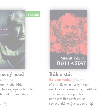
na sklade
mocný osud
Bůh a stát
er
| Kniha
Bakunin Michail
| Kniha
Peter Fraňo, PhD.
Michail Bakunin, ruský filozof,
klasické jazyky a filozofiu
revolucionář a anarchista, představil
Trnavskej univerzity v
ve svém nejznámějším textu
nazvaném Bůh a stát výklad
společenského vývoje, podle nějž
e
?