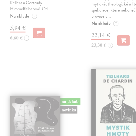
Kellera a Gertrudy
mytické, theologické a lit
Himmelfalberové. Od…
spekulace, které nekoneč
Na sklade
provázely.…
?
Na sklade
?
5,94 €
22,14 €
6,60 €
?
23,30 €
?
na sklade
novinka