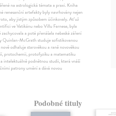
ěřené na astrologická témata a praxi. Kniha
mné renesanční artefakty byly navrhovány nejen
proto, aby jistým způsobem účinkovaly. Ať už
tifici ve Vatikánu nebo Villu Farnese, byla
ně zachycovala a poté přenášela nebeské záření
 Mary Quinlan-McGrath studuje sofistikovanou
víc nově odhaluje starověkou a raně novověkou
ogií, protochemii, protofyziku a matematiku
 a intelektuálně podnětnou studii, která vnáší
nčními patrony umění a dává novou
.
Podobné tituly