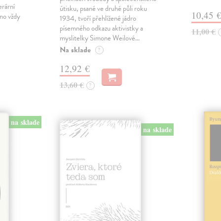
erární
útisku, psané ve druhé půli roku
10,45 
no vždy
1934, tvoří přehlížené jádro
písemného odkazu aktivistky a
11,00 €
myslitelky Simone Weilové…
Na sklade
?
12,92 €
13,60 €
?
na sklade
na sklade