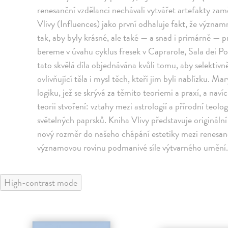
renesanční vzdělanci nechávali vytvářet artefakty zam
Vlivy (Influences) jako první odhaluje fakt, že význa
tak, aby byly krásné, ale také — a snad i primárně — 
bereme v úvahu cyklus fresek v Caprarole, Sala dei Pon
tato skvělá díla objednávána kvůli tomu, aby selektiv
ovlivňující těla i mysl těch, kteří jim byli nablízku.
logiku, jež se skrývá za těmito teoriemi a praxí, a na
teorii stvoření: vztahy mezi astrologií a přírodní teol
světelných paprsků. Kniha Vlivy představuje originální
nový rozměr do našeho chápání estetiky mezi renesa
významovou rovinu podmanivé síle výtvarného umění
High-contrast mode
klade