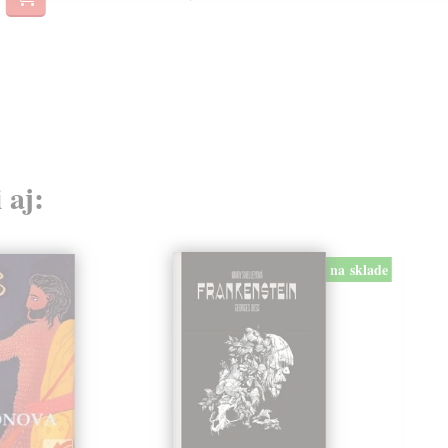
28,
 aj:
na sklade