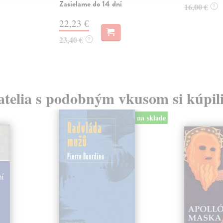
Zasielame do 14 dní
16,00 €
?
22,23 €
23,40 €
?
atelia s podobným vkusom si kúpili
na sklade