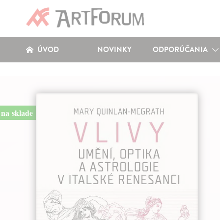
ÚVOD
NOVINKY
ODPORÚČANIA
na sklade