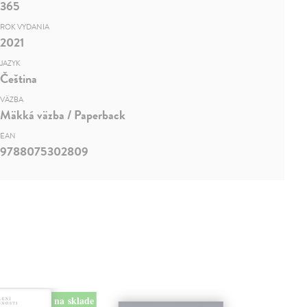
365
ROK VYDANIA
2021
JAZYK
Čeština
VÄZBA
Mäkká väzba / Paperback
EAN
9788075302809
na sklade