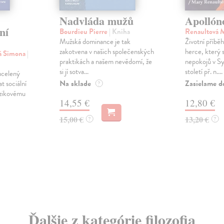
Nadvláda mužů
Apollón
ní
Bourdieu Pierre
| Kniha
Renaultová 
Mužská dominance je tak
Životní příbě
zakotvena v našich společenských
herce, který 
vá Simona
|
praktikách a našem nevědomí, že
nepokojů v Sy
si jí sotva...
století př. n....
ucelený
Na sklade
Zasielame d
t sociální
?
izikovému
14,55 €
12,80 €
15,00 €
13,20 €
?
?
Ďalšie z kategórie filozofia