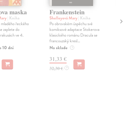
ova maska
Frankenstein
Če
st
Mary
| Kniha
Shelleyová Mary
| Kniha
h mladého řeckého
Po obrovském úspěchu své
Hei
se zaplete do
komiksové adaptace Stokerova
Kni
rakusách ve 4.
klasického románu Dracula se
se 
francouzský kresl...
ruky
nezv
o 10 dní
Na sklade
?
Na 
31,33 €
20
32,30 €
?
21,