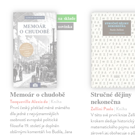
na sklade
novinka
Memoár o chudobě
Stručné dějiny
nekonečna
Tocqueville Alexis de
| Kniha
První český překlad méně známého
Zellini Paolo
| Kniha
díla jedné z nejvýznamnějších
V této své první knize Zell
osobností evropské politické
krokem sleduje historický
filosofie 19. století je doplněn
matematického pojmu ne
obšírnými komentáři Ivo Budila, Jana
zároveň jej obohacuje o p