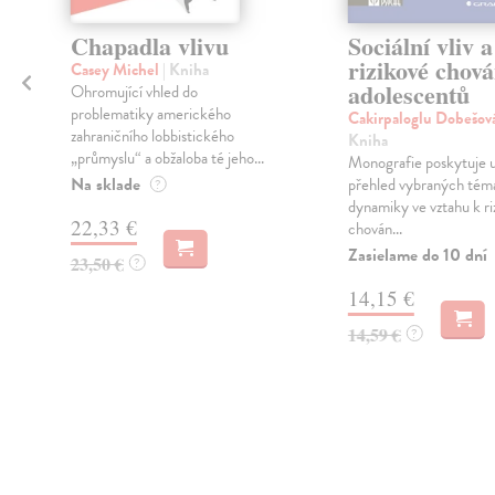
Chapadla vlivu
Sociální vliv a
rizikové chová
Casey Michel
| Kniha
adolescentů
Ohromující vhled do
problematiky amerického
Cakirpaloglu Dobešo
zahraničního lobbistického
Kniha
„průmyslu“ a obžaloba té jeho...
Monografie poskytuje 
Na sklade
přehled vybraných téma
?
dynamiky ve vztahu k r
22,33 €
chován...
Zasielame do 10 dní
23,50 €
?
14,15 €
14,59 €
?