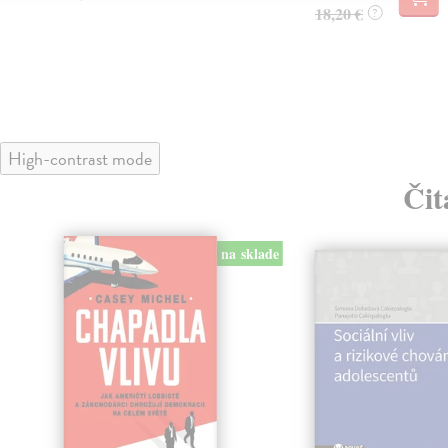
18,20 €
?
High-contrast mode
Čit
lade
na sklade
ka