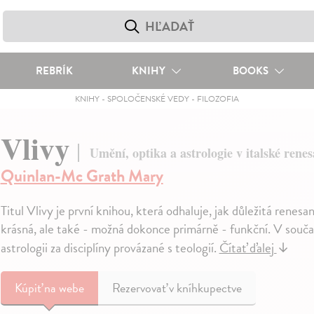
REBRÍK
KNIHY
BOOKS
KNIHY
-
SPOLOČENSKÉ VEDY
-
FILOZOFIA
Vlivy
Umění, optika a astrologie v italské renes
Quinlan-Mc Grath Mary
Titul Vlivy je první knihou, která odhaluje, jak důležitá renes
krásná, ale také - možná dokonce primárně - funkční. V souča
astrologii za disciplíny provázané s teologií.
Čítať ďalej
↓
Kúpiť
na webe
Rezervovať v kníhkupectve