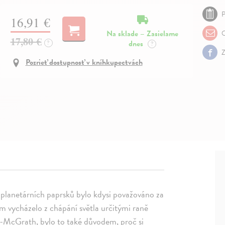
P
16,91 €
Na sklade – Zasielame
O
17,80 €
dnes
?
?
Z
Pozrieť dostupnosť v kníhkupectvách
í planetárních paprsků bylo kdysi považováno za
m vycházelo z chápání světla určitými raně
n-McGrath, bylo to také důvodem, proč si