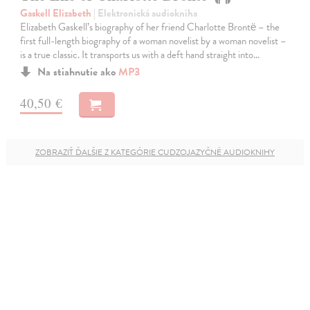
Gaskell Elizabeth
| Elektronická audiokniha
Elizabeth Gaskell’s biography of her friend Charlotte Brontë – the
first full-length biography of a woman novelist by a woman novelist –
is a true classic. It transports us with a deft hand straight into…
Na stiahnutie ako
MP3
40,50 €
ZOBRAZIŤ ĎALŠIE Z KATEGÓRIE CUDZOJAZYČNÉ AUDIOKNIHY