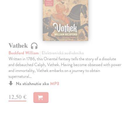
Vathek
Beckford William
| Elektronická audiokniha
Written in 1786, this Oriental fantasy tells the story of a dissolute
and debauched Caliph, Vathek. Having become obsessed with power
and immortality, Vathek embarks on a journey to obtain
supernatural…
Na stiahnutie ako
MP3
12,50 €