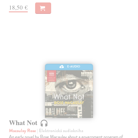
18,50 €
E-AUDIO
What Not
Macaulay Rose
| Elektronická audiokniha
An early novel by Rose Macaulay about a government program of