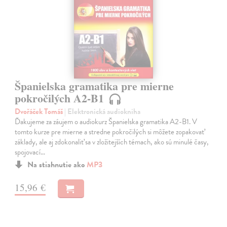
Španielska gramatika pre mierne
pokročilých A2-B1
Dvořáček Tomáš
| Elektronická audiokniha
Ďakujeme za záujem o audiokurz Španielska gramatika A2-B1. V
tomto kurze pre mierne a stredne pokročilých si môžete zopakovať
základy, ale aj zdokonaliť sa v zložitejších témach, ako sú minulé časy,
spojovací…
Na stiahnutie ako
MP3
15,96 €