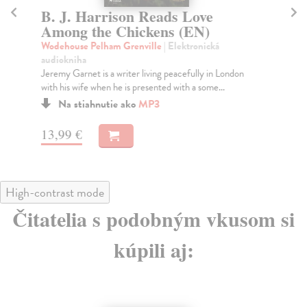
B. J. Harrison Reads Love
B
Among the Chickens (EN)
A
Wodehouse Pelham Grenville
| Elektronická
Tw
audiokniha
Tom
Jeremy Garnet is a writer living peacefully in London
his
with his wife when he is presented with a some...
Na stiahnutie ako
MP3
13
13,99 €
High-contrast mode
Čitatelia s podobným vkusom si
kúpili aj: