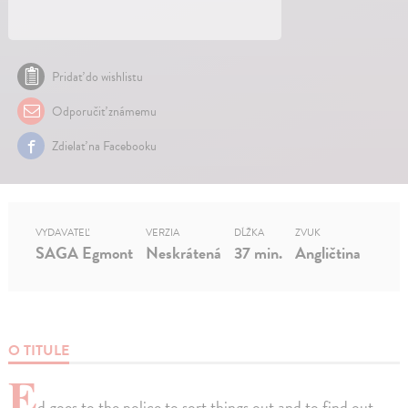
Pridať do wishlistu
Odporučiť známemu
Zdielať na Facebooku
VYDAVATEĽ
VERZIA
DĹŽKA
ZVUK
SAGA Egmont
Neskrátená
37 min.
Angličtina
O TITULE
E
d goes to the police to sort things out and to find out