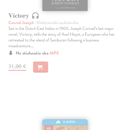
Victory
Conrad Joseph
| Elektronická audiokniha
Set in the Dutch East Indies in 1900, Joseph Conrad’s last major
novel, Victory, tells the story of Axel Heyst, a European who has
retreated to the island of Samburan following a business
misadventure.…
Na stiahnutie ako
MP3
31,00 €
E-AUDIO