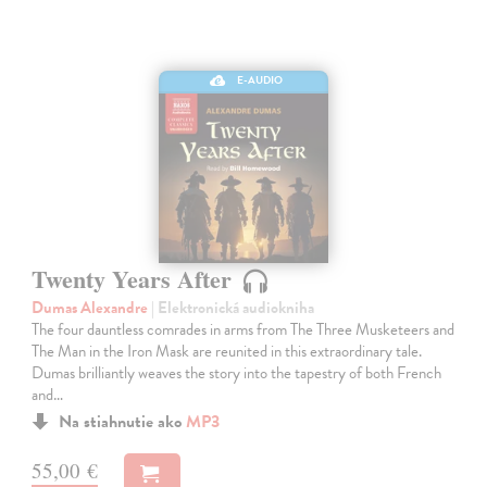
E-AUDIO
Twenty Years After
Dumas Alexandre
| Elektronická audiokniha
The four dauntless comrades in arms from The Three Musketeers and
The Man in the Iron Mask are reunited in this extraordinary tale.
Dumas brilliantly weaves the story into the tapestry of both French
and…
Na stiahnutie ako
MP3
55,00 €