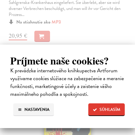
Sahlgrenska-Krankenhaus eingeliefert. Sie überlebt, aber sie wird
diverser Verbrechen beschuldigt, und man will ihr vor Gericht den
Prozess…
Na stiahnutie ako
MP3
20,95 €
Príjmete naše cookies?
K prevádzke internetového kníhkupectva Artforum
využívame cookies slúžiace na zabezpečenie a meranie
funkčnosti, marketingové účely a zaistenie vášho
maximálneho pohodlia a spokojnosti.
E-AUDIO
NASTAVENIA
SÚHLASÍM