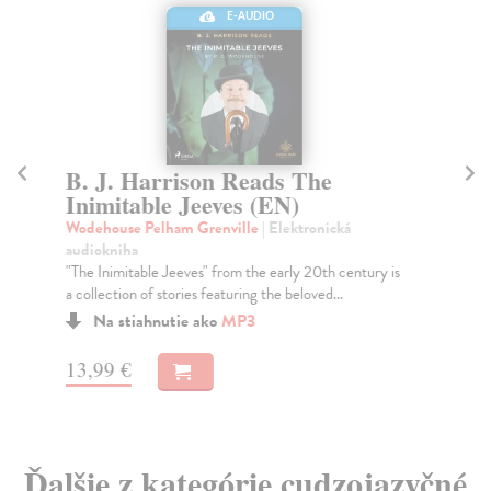
E-AUDIO
B. J. Harrison Reads The
B
Inimitable Jeeves (EN)
L
Wodehouse Pelham Grenville
| Elektronická
Lo
audiokniha
"Ki
"The Inimitable Jeeves" from the early 20th century is
mur
a collection of stories featuring the beloved...
Na stiahnutie ako
MP3
5,
13,99 €
Ďalšie z kategórie cudzojazyčné