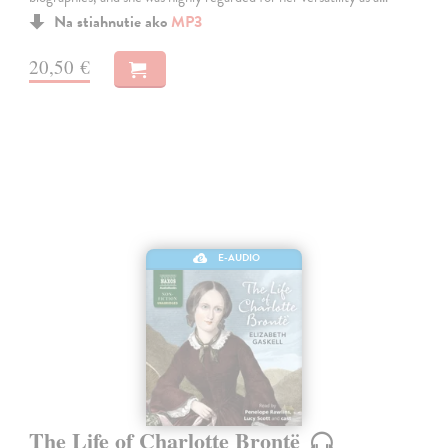
Na stiahnutie ako
MP3
20,50 €
E-AUDIO
The Life of Charlotte Brontë