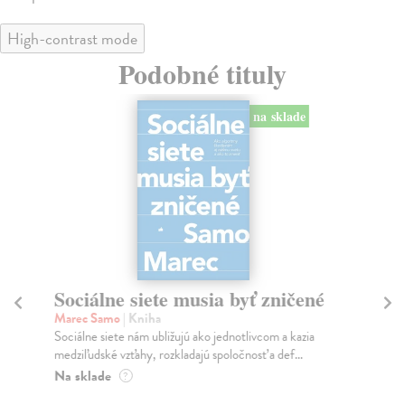
High-contrast mode
Podobné tituly
na sklade
Sociálne siete musia byť zničené
S
K
Marec Samo
| Kniha
Sociálne siete nám ubližujú ako jednotlivcom a kazia
Mik
medziľudské vzťahy, rozkladajú spoločnosť a def...
Mon
o k
Na sklade
?
Na