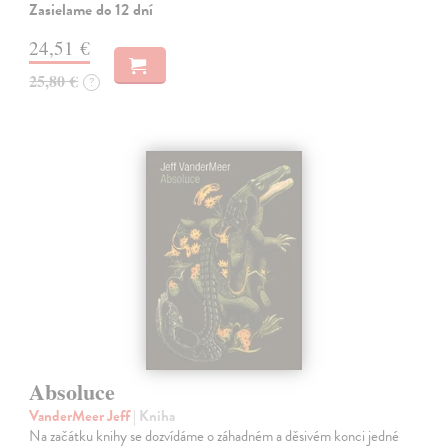
Zasielame do 12 dní
24,51 €
25,80 €
?
Absoluce
VanderMeer Jeff
| Kniha
Na začátku knihy se dozvídáme o záhadném a děsivém konci jedné