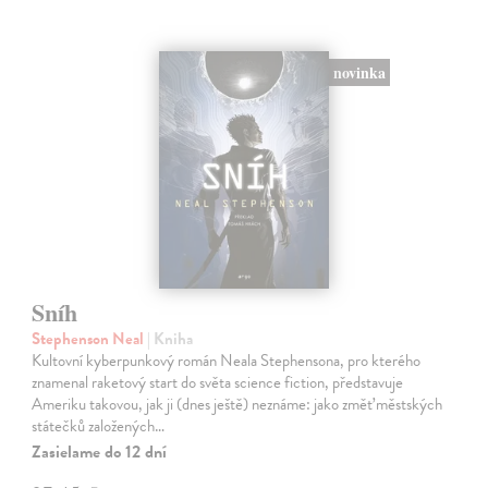
novinka
Sníh
Stephenson Neal
| Kniha
Kultovní kyberpunkový román Neala Stephensona, pro kterého
znamenal raketový start do světa science fiction, představuje
Ameriku takovou, jak ji (dnes ještě) neznáme: jako změť městských
státečků založených…
Zasielame do 12 dní