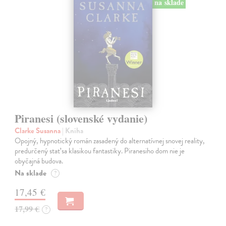
na sklade
Piranesi (slovenské vydanie)
Clarke Susanna
| Kniha
Opojný, hypnotický román zasadený do alternatívnej snovej reality,
predurčený stať sa klasikou fantastiky. Piranesiho dom nie je
obyčajná budova.
Na sklade
?
17,45 €
17,99 €
?