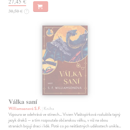
27,45 €
30,50 €
?
Válka saní
Williamsonová S.F.
| Kniha
Vzpoura se odehrává ve stínech… Vivien Vlaštopírková rozluštila tajný
jazyk draků — a tím rozpoutala občanskou válku, v níž na obou
stranách bojují draci i lidé. Poté co po nešťastných událostech unikla…