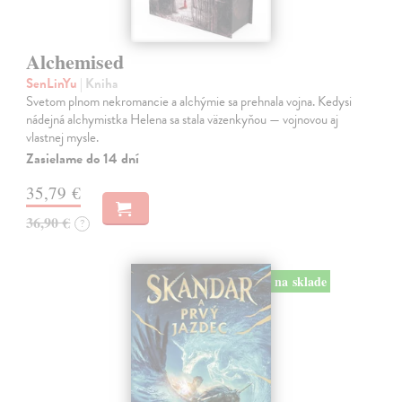
Alchemised
SenLinYu
| Kniha
Svetom plnom nekromancie a alchýmie sa prehnala vojna. Kedysi
nádejná alchymistka Helena sa stala väzenkyňou — vojnovou aj
vlastnej mysle.
Zasielame do 14 dní
35,79 €
36,90 €
?
na sklade