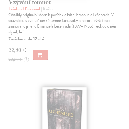
Vzývání temnot
Lešehrad Emanuel
| Kniha
Obsáhlý originální sborník povídek a básní Emanuela Lešehrada. V
souvislosti s evolucí české temné fantastiky a hororu bývá často
zmiňováno jméno Emanuela Lešehrada (1877–1955); leckdo o něm
slyšel, leč…
Zasielame do 12 dní
22,80 €
23,50 €
?