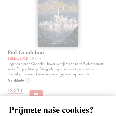
Pád Gondolinu
Tolkien J.R.R.
| Kniha
Legenda o páde Gondolinu hovorí o boji dvoch najväčších mocností
sveta. Zlo predstavuje Morgoth, najhorší zo všetkých, vodca
obrovských armád, ktoré riadi zo svojej železnej pevnosti.
Na sklade
?
18,55 €
19,95 €
?
Príjmete naše cookies?
na sklade