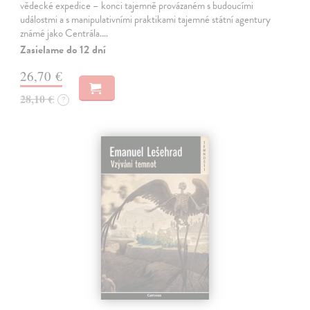
vědecké expedice – konci tajemně provázaném s budoucími
událostmi a s manipulativními praktikami tajemné státní agentury
známé jako Centrála.…
Zasielame do 12 dní
26,70 €
28,10 €
?