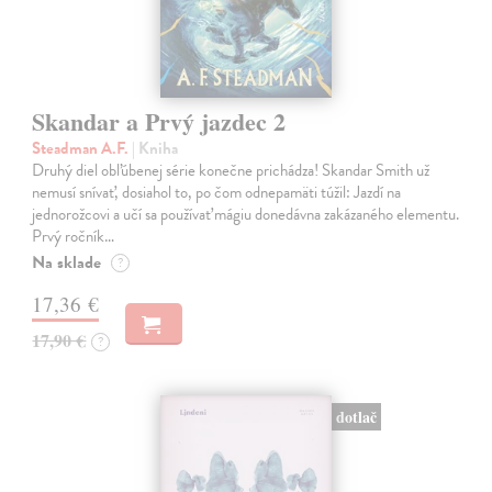
Skandar a Prvý jazdec 2
Steadman A.F.
| Kniha
Druhý diel obľúbenej série konečne prichádza! Skandar Smith už
nemusí snívať, dosiahol to, po čom odnepamäti túžil: Jazdí na
jednorožcovi a učí sa používať mágiu donedávna zakázaného elementu.
Prvý ročník…
Na sklade
?
17,36 €
17,90 €
?
dotlač