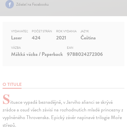
Zdielať na Facebooku
VYDAVATEĽ
POČET STRÁN
ROK VYDANIA
JAZYK
Laser
424
2021
Čeština
VÄZBA
EAN
Mäkká väzba / Paperback
9788024272306
O TITULE
S
ituace vypadá beznadějně, v Jarviho alianci se skrývá
zrádce a osud všech závisí na rozhodnutích mladé princezny z
vyplněného Throvenska. Epický závěr napínavé trilogie Moře
střepů.