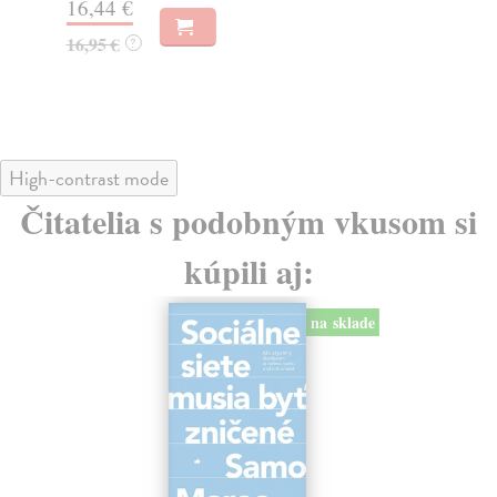
16,44 €
23
16,95 €
?
24
High-contrast mode
Čitatelia s podobným vkusom si
kúpili aj:
na sklade