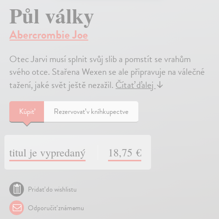
Půl války
Abercrombie Joe
Otec Jarvi musí splnit svůj slib a pomstít se vrahům
svého otce. Stařena Wexen se ale připravuje na válečné
tažení, jaké svět ještě nezažil.
Čítať ďalej
↓
Kúpiť
Rezervovať v kníhkupectve
titul je vypredaný
18,75 €
Pridať do wishlistu
Odporučiť známemu