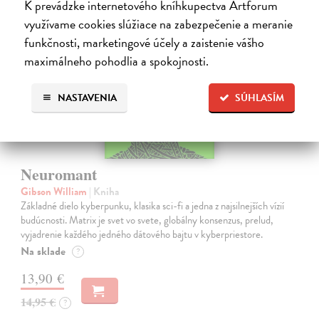
K prevádzke internetového kníhkupectva Artforum
využívame cookies slúžiace na zabezpečenie a meranie
funkčnosti, marketingové účely a zaistenie vášho
maximálneho pohodlia a spokojnosti.
NASTAVENIA
SÚHLASÍM
Neuromant
Gibson William
| Kniha
Základné dielo kyberpunku, klasika sci-fi a jedna z najsilnejších vízií
budúcnosti. Matrix je svet vo svete, globálny konsenzus, prelud,
vyjadrenie každého jedného dátového bajtu v kyberpriestore.
Na sklade
?
13,90 €
14,95 €
?