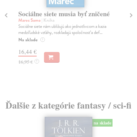
Sociálne siete musia byť zničené
S
K
Marec Samo
| Kniha
Sociálne siete nám ubližujú ako jednotlivcom a kazia
Mik
medziľudské vzťahy, rozkladajú spoločnosť a def...
Mon
o k
Na sklade
?
Na
16,44 €
23
16,95 €
?
24
Ďalšie z kategórie fantasy / sci-fi
na sklade