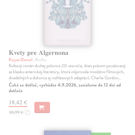
Kvety pre Algernona
Keyes Daniel
| Kniha
Kultový román druhej polovice 20. storočia, dnes právom považovaný
za klasiku americkej literatúry, ktorá inšpirovala množstvo filmových,
divadelných a dokonca aj rozhlasových adaptácií. Charlie Gordon…
Čaká sa dotlač, vychádza 4.9.2026, zasielame do 12 dní od
dotlače
18,42 €
18,99 €
?