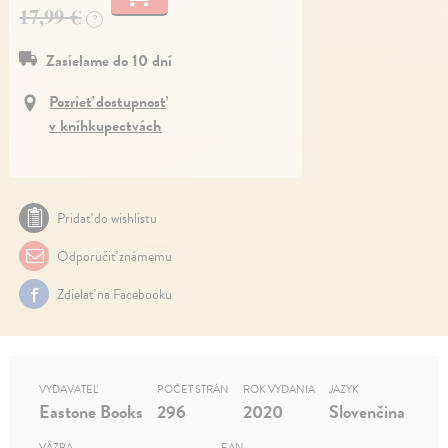
17,99 €
?
Zasielame do 10 dní
Pozrieť dostupnosť
v kníhkupectvách
Pridať do wishlistu
Odporučiť známemu
Zdielať na Facebooku
VYDAVATEĽ
POČET STRÁN
ROK VYDANIA
JAZYK
Eastone Books
296
2020
Slovenčina
VÄZBA
EAN