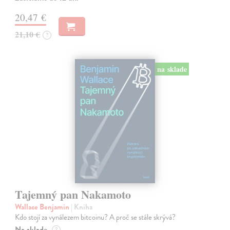
20,47 €
21,10 €
?
na sklade
Tajemný pan Nakamoto
Wallace Benjamin
| Kniha
Kdo stojí za vynálezem bitcoinu? A proč se stále skrývá?
Na sklade
?