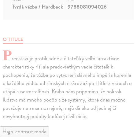
Tvrdá väzba / Hardback
9788081094026
O TITULE
P
redstavuje protikladné a čitateľsky veľmi atraktívne
charakteristiky ríš, ale predovšetkým vedie čitateľa k
pochopeniu, že túžba po vytvorení slávneho impéria korenila
u každého vodcu od rímskych cisárov až po Hitlera v snoch o
utópii a nesmrteľnosti. Kniha nám pripomína, že pokrok
ľudstva má mnoho podôb a že systémy, ktoré dnes možno
považujeme za samozrejmé, majú ďaleko od jedinej či
nevyhnutnej podoby budúcej civilizácie.
High-contrast mode