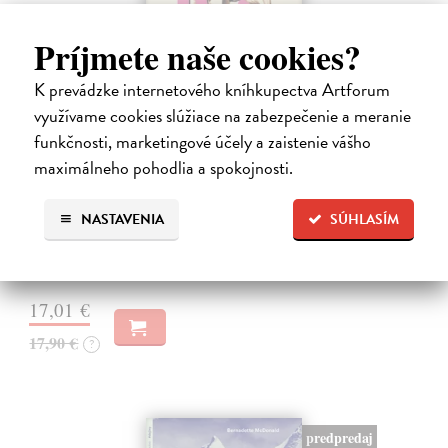
Príjmete naše cookies?
K prevádzke internetového kníhkupectva Artforum
využívame cookies slúžiace na zabezpečenie a meranie
10 omylov, ktoré zmenili dejiny
funkčnosti, marketingové účely a zaistenie vášho
maximálneho pohodlia a spokojnosti.
Coulter Paul
| Kniha
Všetci robíme chyby, no len málokto svojím prešľapom zmení chod
dejín. Kniha 10 omylov, ktoré zmenili dejiny prináša vtipný a
NASTAVENIA
SÚHLASÍM
osviežujúci výber neúmyselných pochybení, ktorým sa to podarilo –
raz to bol…
Na sklade
?
17,01 €
17,90 €
?
predpredaj