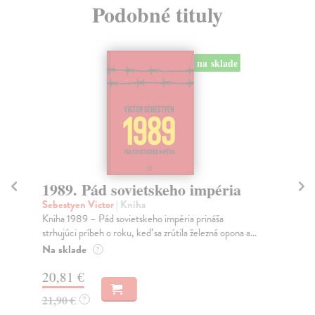
Podobné tituly
na sklade
1989. Pád sovietskeho impéria
Al
f
Sebestyen Victor
| Kniha
Kniha 1989 – Pád sovietskeho impéria prináša
Bys
strhujúci príbeh o roku, keď sa zrútila železná opona a...
Alk
vše
Na sklade
?
Na
20,81 €
17
21,90 €
?