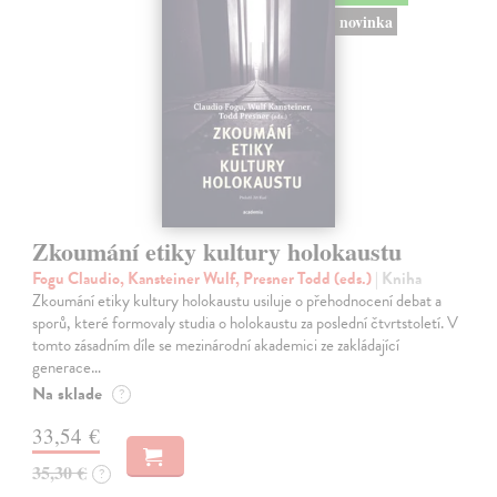
novinka
Zkoumání etiky kultury holokaustu
Fogu Claudio, Kansteiner Wulf, Presner Todd (eds.)
| Kniha
Zkoumání etiky kultury holokaustu usiluje o přehodnocení debat a
sporů, které formovaly studia o holokaustu za poslední čtvrtstoletí. V
tomto zásadním díle se mezinárodní akademici ze zakládající
generace…
Na sklade
?
33,54 €
35,30 €
?