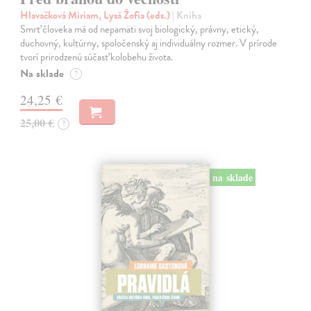
Hlavačková Miriam, Lysá Žofia (eds.)
| Kniha
Smrť človeka má od nepamäti svoj biologický, právny, etický,
duchovný, kultúrny, spoločenský aj individuálny rozmer. V prírode
tvorí prirodzenú súčasť kolobehu života.
Na sklade
?
24,25 €
25,00 €
?
na sklade