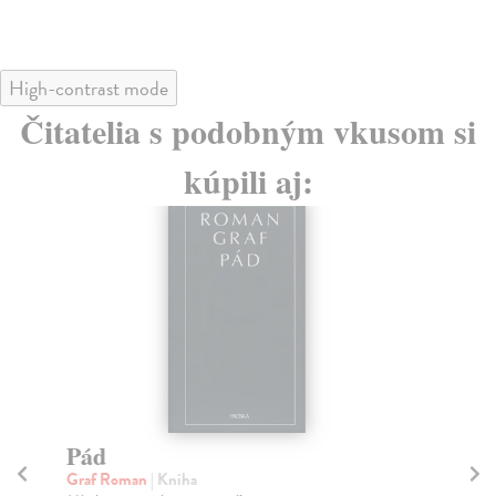
18
High-contrast mode
Čitatelia s podobným vkusom si
kúpili aj:
Pád
D
Graf Roman
| Kniha
Kó