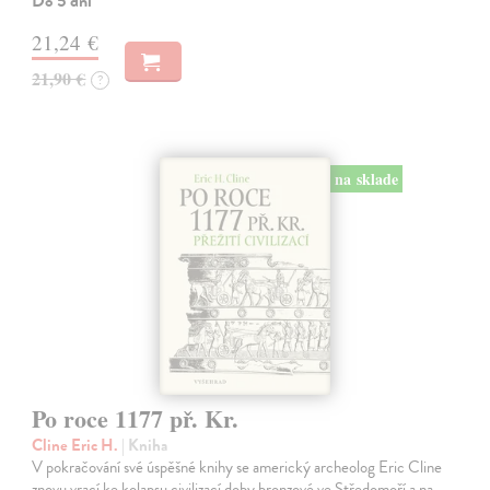
Do 5 dní
21,24 €
21,90 €
?
na sklade
Po roce 1177 př. Kr.
Cline Eric H.
| Kniha
V pokračování své úspěšné knihy se americký archeolog Eric Cline
znovu vrací ke kolapsu civilizací doby bronzové ve Středomoří a na