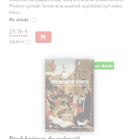
Předním východě. Tentokrát se soustředí na přibližně čtyři staletí,
která…
Na sklade
?
23,76 €
24,49 €
?
na sklade
Pred bránou do večnosti