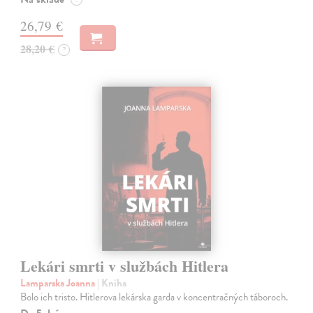
26,79 €
28,20 €
?
Lekári smrti v službách Hitlera
Lamparska Joanna
| Kniha
Bolo ich tristo. Hitlerova lekárska garda v koncentračných táboroch.