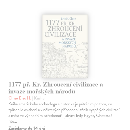
1177 př. Kr. Zhroucení civilizace a
invaze mořských národů
Cline Eric H.
| Kniha
Kniha amerického archeologa a historika je pátráním po tom, co
způsobilo oslabení a v některých případech i zánik vyspělých civilizací
a měst ve východním Středomoří, jakými byly Egypt, Chetitská
říše…
Zasielame do 14 dní