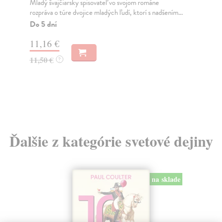
Mladý švajčiarsky spisovateľ vo svojom románe
K n
rozpráva o túre dvojice mladých ľudí, ktorí s nadšením...
def
Do 5 dní
Do
11,16 €
29
11,50 €
29
?
Ďalšie z kategórie svetové dejiny
na sklade