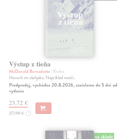
Výstup z tieňa
McDonald Bernadette
| Kniha
Hovorili im všelijako. Napríklad nosiči.
Predpredaj, vychádza 20.8.2026, zasielame do 5 dní od
vydania
23,72 €
27,90 €
?
na sklade