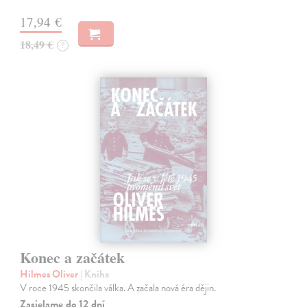
17,94 €
18,49 €
?
Konec a začátek
Hilmes Oliver
| Kniha
V roce 1945 skončila válka. A začala nová éra dějin.
Zasielame do 12 dní