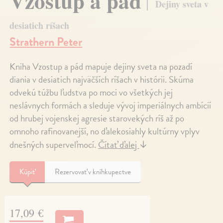
Vzostup a pád
Dejiny sveta v
desiatich ríšach
Strathern Peter
Kniha Vzostup a pád mapuje dejiny sveta na pozadí
diania v desiatich najväčších ríšach v histórii. Skúma
odvekú túžbu ľudstva po moci vo všetkých jej
neslávnych formách a sleduje vývoj imperiálnych ambícií
od hrubej vojenskej agresie starovekých ríš až po
omnoho rafinovanejší, no ďalekosiahly kultúrny vplyv
dnešných superveľmocí.
Čítať ďalej
↓
Kúpiť
Rezervovať v kníhkupectve
17,09 €