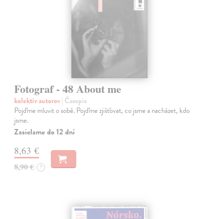
Fotograf - 48 About me
kolektív autorov
| Časopis
Pojďme mluvit o sobě. Pojďme zjišťovat, co jsme a nacházet, kdo
jsme.
Zasielame do 12 dní
8,63 €
8,90 €
?