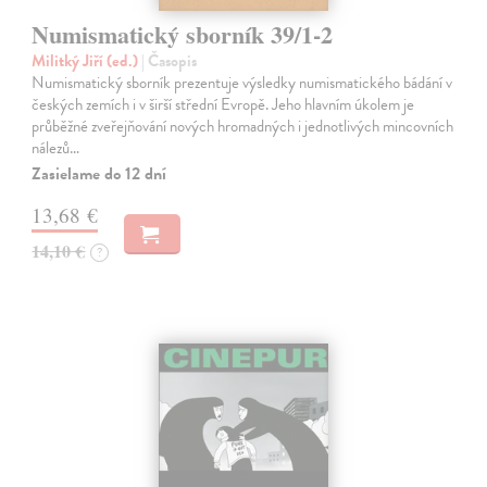
Numismatický sborník 39/1-2
Militký Jiří (ed.)
| Časopis
Numismatický sborník prezentuje výsledky numismatického bádání v
českých zemích i v širší střední Evropě. Jeho hlavním úkolem je
průběžné zveřejňování nových hromadných i jednotlivých mincovních
nálezů…
Zasielame do 12 dní
13,68 €
14,10 €
?