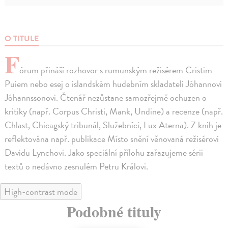
O TITULE
F
órum přináší rozhovor s rumunským režisérem Cristim
Puiem nebo esej o islandském hudebním skladateli Jóhannovi
Jóhannssonovi. Čtenář nezůstane samozřejmě ochuzen o
kritiky (např. Corpus Christi, Mank, Undine) a recenze (např.
Chlast, Chicagský tribunál, Služebníci, Lux Aterna). Z knih je
reflektována např. publikace Místo snění věnovaná režisérovi
Davidu Lynchovi. Jako speciální přílohu zařazujeme sérii
textů o nedávno zesnulém Petru Královi.
High-contrast mode
Podobné tituly