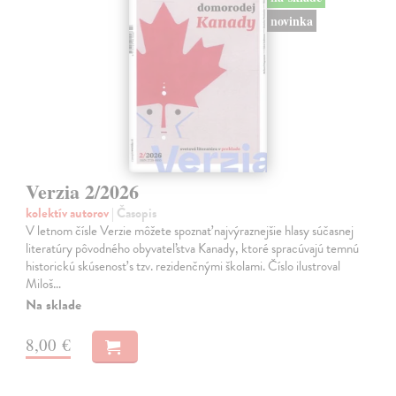
novinka
Verzia 2/2026
kolektív autorov
| Časopis
V letnom čísle Verzie môžete spoznať najvýraznejšie hlasy súčasnej
literatúry pôvodného obyvateľstva Kanady, ktoré spracúvajú temnú
historickú skúsenosť s tzv. rezidenčnými školami. Číslo ilustroval
Miloš…
Na sklade
8,00 €