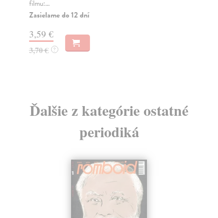
filmu:...
Do
dní
Zasielame do 12 dní
gar
3,59 €
3,
3,70 €
?
3,
Ďalšie z kategórie ostatné
periodiká