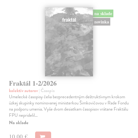
na sklade
novinka
Fraktál 1-2/2026
kolektív autorov
| Časopis
Umelecké časopisy čelia bezprecedentným deštruktívnym krokom
úzkej skupinky nominovanej ministerkou Šimkovičovou v Rade Fondu
na podporu umenia. Vyše dvom desiatkam časopisov vrátane Fraktálu
FPU nepridelil…
Na sklade
10,00 €