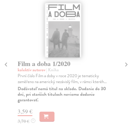
Film a doba 1/2020
F
kolektív autorov
| Kniha
kol
První číslo Film a doby v roce 2020 je tematicky
Dru
zaměřeno na americký nezávislý film, v rámci kteréh...
nab
Dodávateľ nemá titul na sklade. Dodanie do 30
Za
dní, pri starších tituloch nevieme dodanie
garantovať.
3,
3,
3,59 €
3,70 €
?