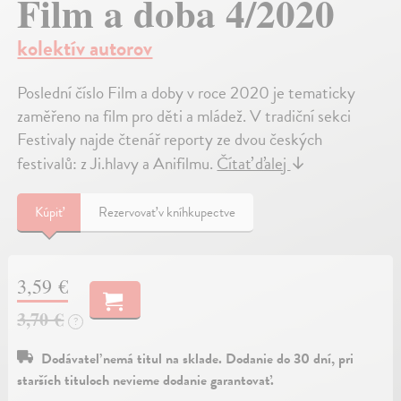
Film a doba 4/2020
kolektív autorov
Poslední číslo Film a doby v roce 2020 je tematicky
zaměřeno na film pro děti a mládež. V tradiční sekci
Festivaly najde čtenář reporty ze dvou českých
festivalů: z Ji.hlavy a Anifilmu.
Čítať ďalej
↓
Kúpiť
Rezervovať v kníhkupectve
3,59 €
3,70 €
?
Dodávateľ nemá titul na sklade. Dodanie do 30 dní, pri
starších tituloch nevieme dodanie garantovať.