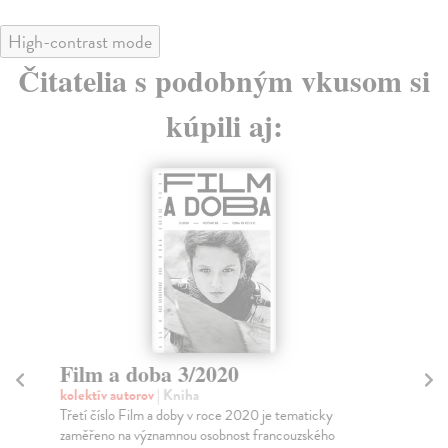
High-contrast mode
Čitatelia s podobným vkusom si
kúpili aj:
Film a doba 3/2020
F
kolektív autorov
| Kniha
kol
Třetí číslo Film a doby v roce 2020 je tematicky
Prv
zaměřeno na významnou osobnost francouzského
zam