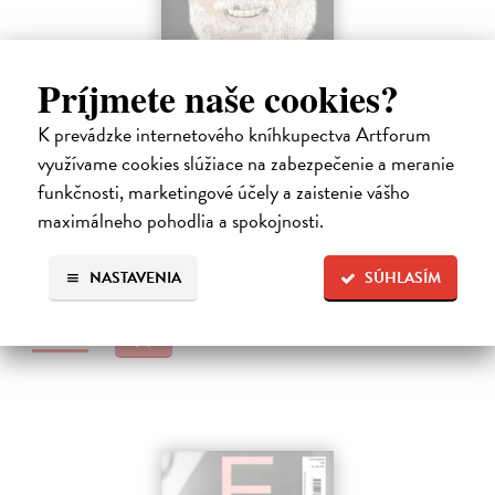
Príjmete naše cookies?
K prevádzke internetového kníhkupectva Artforum
Romboid 1/2026
využívame cookies slúžiace na zabezpečenie a meranie
kolektív autorov
| Časopis
funkčnosti, marketingové účely a zaistenie vášho
Periodikum je určené predovšetkým literátom, prekladateľom,
kritikom a záujemcom o súčasnú slovenskú literatúru a umenie.
maximálneho pohodlia a spokojnosti.
Vychádza v modernej edícii šesťkrát ročne, pričom v každom čísle
publikuje súčasnú…
NASTAVENIA
SÚHLASÍM
Zasielame do 14 dní
5,00 €