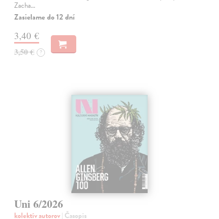
Zacha…
Zasielame do 12 dní
3,40 €
3,50 €
?
Uni 6/2026
kolektív autorov
| Časopis