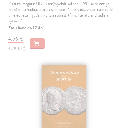
Kulturní magazín UNI, který vychází od roku 1991, se orientuje
zejména na hudbu, a to jak samostatně, tak v návaznosti na ostatní
umělecké žánry, další kulturní oblasti (film, literatura, divadla a
výtvarné…
Zasielame do 12 dní
4,56 €
4,70 €
?