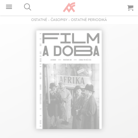
OSTATNÉ
-
ČASOPISY
-
OSTATNÉ PERIODIKÁ