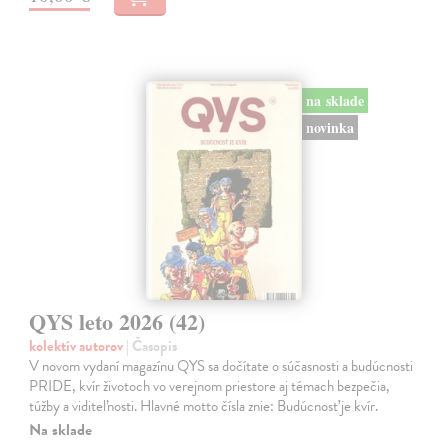
na sklade
novinka
QYS leto 2026 (42)
kolektív autorov
| Časopis
V novom vydaní magazínu QYS sa dočítate o súčasnosti a budúcnosti
PRIDE, kvír životoch vo verejnom priestore aj témach bezpečia,
túžby a viditeľnosti. Hlavné motto čísla znie: Budúcnosť je kvír.
Na sklade