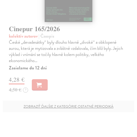
Cinepur 165/2026
kolektív autorov
| Časopis
České „devadesátky“ byly dlouho hlavně „divoké“ a obklopené
aurou, která je mytizovala a zvláštně vzdalovala, čím blíž byly. Jejich
výklad i vnímání se točily hlavně kolem politiky, velkého
ekonomického…
Zasielame do 12 dní
4,28 €
4,50 €
?
ZOBRAZIŤ ĎALŠIE Z KATEGÓRIE OSTATNÉ PERIODIKÁ