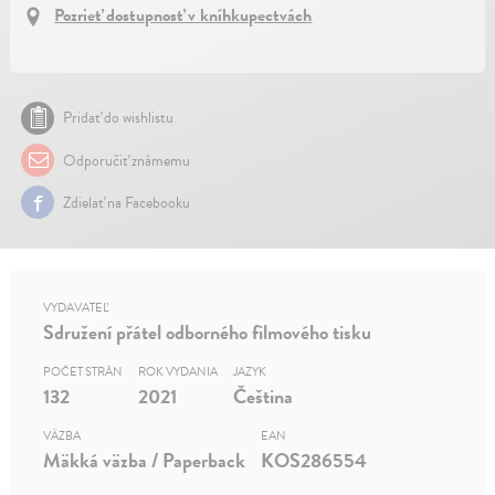
Pozrieť dostupnosť v kníhkupectvách
Pridať do wishlistu
Odporučiť známemu
Zdielať na Facebooku
VYDAVATEĽ
Sdružení přátel odborného filmového tisku
POČET STRÁN
ROK VYDANIA
JAZYK
132
2021
Čeština
VÄZBA
EAN
Mäkká väzba / Paperback
KOS286554