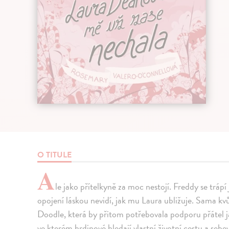
O TITULE
A
le jako přítelkyně za moc nestojí. Freddy se trá
opojení láskou nevidí, jak mu Laura ubližuje. Sama k
Doodle, která by přitom potřebovala podporu přátel jak
ve kterém hrdinové hledají vlastní životní cestu a sebe