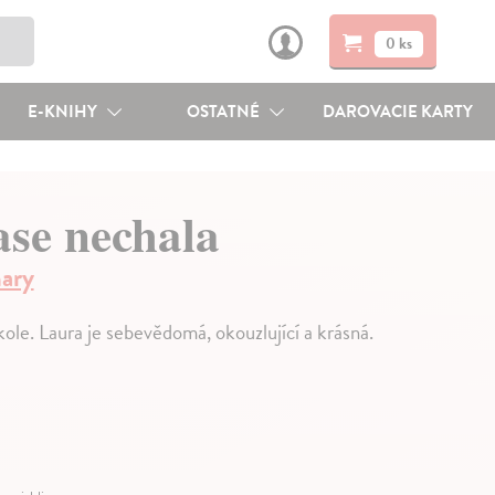
0 ks
E-KNIHY
OSTATNÉ
DAROVACIE KARTY
se nechala
ary
ole. Laura je sebevědomá, okouzlující a krásná.