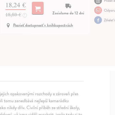
Pridať d
18,24 €
Odporu
Zasielame do 12 dní
18,80 €
?
Zdielať
Pozrieť dostupnosť v kníhkupectvách
pí jejich opakovanými rozchody a zároveň přes
vůli tomu zanedbává nejlepší kamarádku
o nikdy dřív. Civilní příběh ze střední školy,
vědomí, už jsme viděli mockrát, jenže tady si to