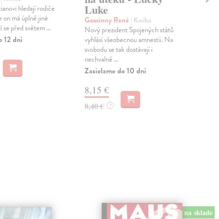
Luke
ianovi hledají rodiče
Čap
e on má úplně jiné
R.U
Goscinny René
| Kniha
í se před světem ...
nejz
Nový prezident Spojených států
to n
o 12 dní
vyhlásí všeobecnou amnestii. Na
popr
svobodu se tak dostávají i
nechvalně ...
Zas
Zasielame do 10 dní
27
8,15 €
28,
8,40 €
?
na sklade