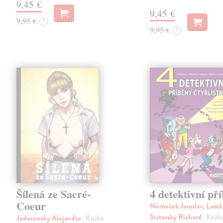
9,45 €
9,45 €
9,95 €
?
9,95 €
?
Šílená ze Sacré-
4 detektivní př
Coeur
Němeček Jaroslav, Lamk
Svitavský Richard
| Knih
Jodorowsky Alejandro
| Kniha