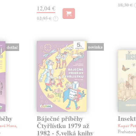
18,30 €
12,04 €
12,95 €
?
novinka
dotlač
íběhy
Báječné příběhy
Insekt
Čtyřlístku 1979 až
ová Hana,
Kuper Pe
1982 - 5.velká knihy
Prehistori
a