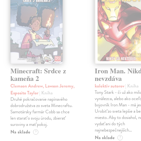
Minecraft: Srdce z
Iron Man. Nikd
kameňa 2
nevzdáva
Clemson Andrew, Lawson Jeremy,
kolektív autorov
| Kniha
Tony Stark - či už ako mili
Esposito Taylor
| Kniha
vynálezca, alebo ako oceľ
Druhé pokračovanie napínavého
bojovník Iron Man - má jed
dobrodružstva zo sveta Minecraftu.
Urobiť zo sveta lepšie a b
Samotársky farmár Cobb sa chce
miesto. Aby to dosiahol, n
len starať o svoju úrodu, zbierať
vydať ani do tých
suroviny a mať pokoj.
najnebezpečnejších…
Na sklade
?
Na sklade
?