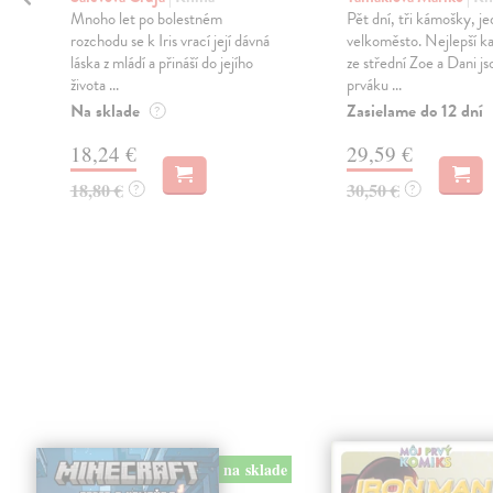
Mnoho let po bolestném
Pět dní, tři kámošky, j
rozchodu se k Iris vrací její dávná
velkoměsto. Nejlepší 
láska z mládí a přináší do jejího
ze střední Zoe a Dani js
života ...
prváku ...
a
Na sklade
Zasielame do 12 dní
?
18,24 €
29,59 €
18,80 €
30,50 €
?
?
na sklade