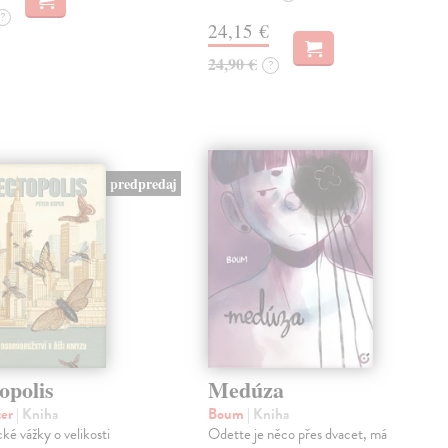
?
24,15 €
24,90 €
?
predpredaj
opolis
Medúza
ter
| Kniha
Boum
| Kniha
cké vážky o velikosti
Odette je něco přes dvacet, má