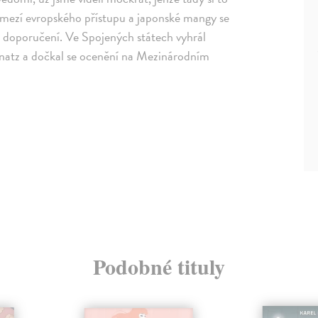
omezí evropského přístupu a japonské mangy se
vá doporučení. Ve Spojených státech vyhrál
gnatz a dočkal se ocenění na Mezinárodním
Podobné tituly