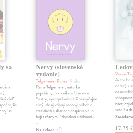
y sa
Nervy (slovenské
Ledov
vydanie)
Vesaas Tar
Autor bril
Telgemeier Raina
| Kniha
norský klas
ardár a
Raina Telgemeier, autorka
na nevelké
ový
populárnych komiksov Úsmev a
schopnost v
iný cieľ:
Sestry, vyrozprávala ďalší nezvyčajne
náctiletýc
ezpečnejšie
silný, ale aj vtipný osobný príbeh o
veselá a d
ebojí sa
strastiach a slastiach dospievania, o
Zasielame
boji s rôznymi úzkosťami a fóbiami...
…
17,75 
Na sklade
?