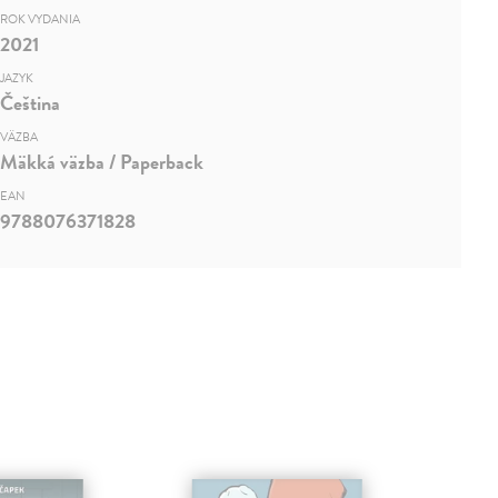
ROK VYDANIA
2021
JAZYK
Čeština
VÄZBA
Mäkká väzba / Paperback
EAN
9788076371828