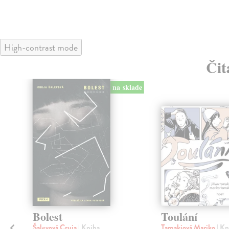
High-contrast mode
Čit
na sklade
Bolest
Toulání
Šalevová Cruja
| Kniha
Tamakiová Mariko
| Kn