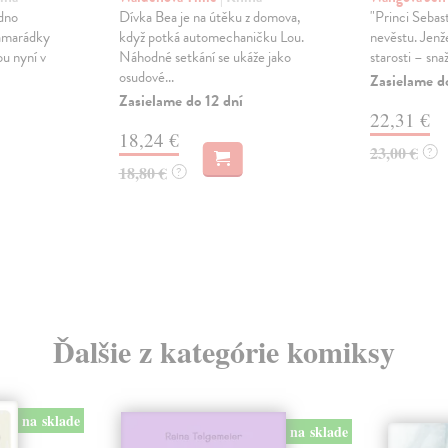
edno
Dívka Bea je na útěku z domova,
"Princi Sebast
kamarádky
když potká automechaničku Lou.
nevěstu. Jenž
ou nyní v
Náhodné setkání se ukáže jako
starosti – snaž
osudové...
Zasielame d
Zasielame do 12 dní
22,31 €
18,24 €
23,00 €
?
18,80 €
?
Ďalšie z kategórie komiksy
na sklade
na sklade