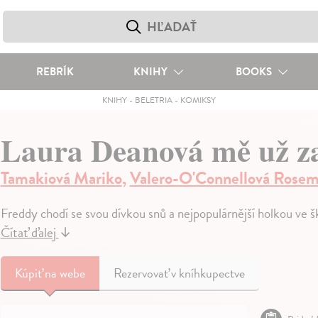
REBRÍK
KNIHY
BOOKS
KNIHY
-
BELETRIA
-
KOMIKSY
Laura Deanová mě už za
Tamakiová Mariko
,
Valero-O'Connellová Rosem
Freddy chodí se svou dívkou snů a nejpopulárnější holkou ve šk
Čítať ďalej
↓
Kúpiť
na webe
Rezervovať v kníhkupectve