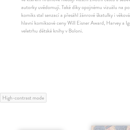
autorky uvědomují. Také díky opojnému vizuálu na p
komiks stal senzací a přesáhl žánrové škatulky i věko
hlavní komiksové ceny Will Eisner Award, Harvey a I
veletrhu dětské knihy v Boloni.
High-contrast mode