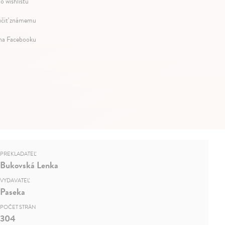
o wishlistu
čiť známemu
 na Facebooku
PREKLADATEĽ
Bukovská Lenka
VYDAVATEĽ
Paseka
POČET STRÁN
304