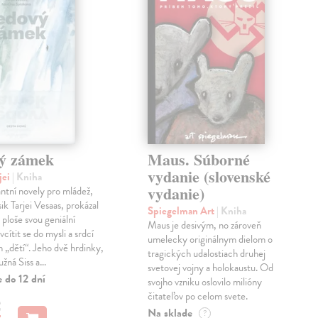
ý zámek
Maus. Súborné
vydanie (slovenské
jei
| Kniha
vydanie)
antní novely pro mládež,
ik Tarjei Vesaas, prokázal
Spiegelman Art
| Kniha
 ploše svou geniální
Maus je desivým, no zároveň
cítit se do mysli a srdcí
umelecky originálnym dielom o
h „dětí“. Jeho dvě hrdinky,
tragických udalostiach druhej
ružná Siss a…
svetovej vojny a holokaustu. Od
 do 12 dní
svojho vzniku oslovilo milióny
čitateľov po celom svete.
€
Na sklade
?