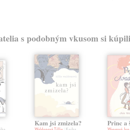
atelia s podobným vkusom si kúpili
Kam jsi zmizela?
Princ a
iha
Waldenová Tillie
| Kniha
Wangová Je