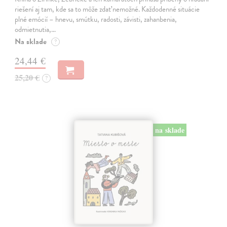
riešení aj tam, kde sa to môže zdať nemožné. Každodenné situácie
plné emócií – hnevu, smútku, radosti, závisti, zahanbenia,
odmietnutia,…
Na sklade
?
24,44 €
25,20 €
?
na sklade