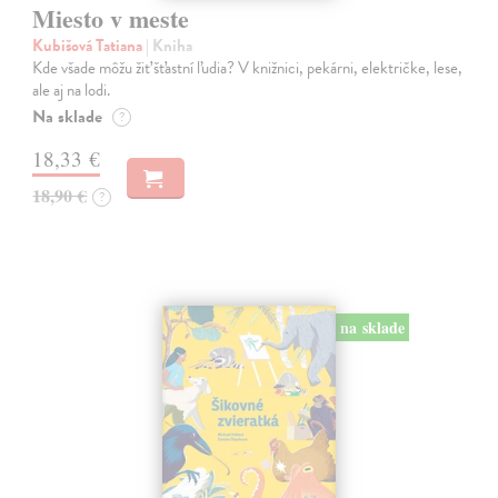
Miesto v meste
Kubišová Tatiana
| Kniha
Kde všade môžu žiť šťastní ľudia? V knižnici, pekárni, električke, lese,
ale aj na lodi.
Na sklade
?
18,33 €
18,90 €
?
na sklade