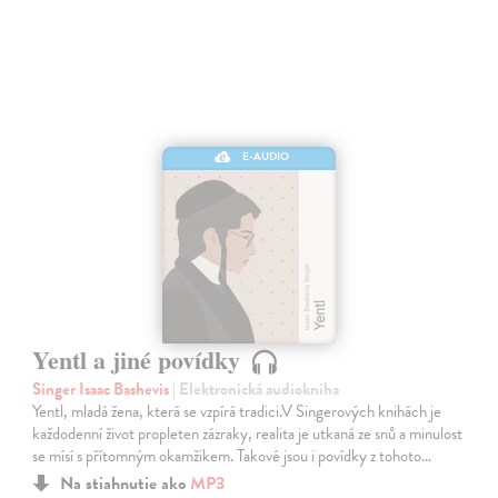
E-AUDIO
Yentl a jiné povídky
Singer Isaac Bashevis
| Elektronická audiokniha
Yentl, mladá žena, která se vzpírá tradici.V Singerových knihách je
každodenní život propleten zázraky, realita je utkaná ze snů a minulost
se mísí s přítomným okamžikem. Takové jsou i povídky z tohoto…
Na stiahnutie ako
MP3