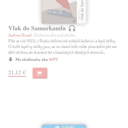
Vlak do Samarkandu
Jachina Guzel
| Elektronická audiokniha
Píše se rok 1923, v Rusku definitivně zvítězili bolševici a lepší zítřky.
O kolik lepší ty zítřky jsou, se na vlastní kůži může přesvědčit pět set
dětí od dvou do dvanácti let z kazaňských dětských domovů…
Na stiahnutie ako
MP3
21,12 €
E-AUDIO