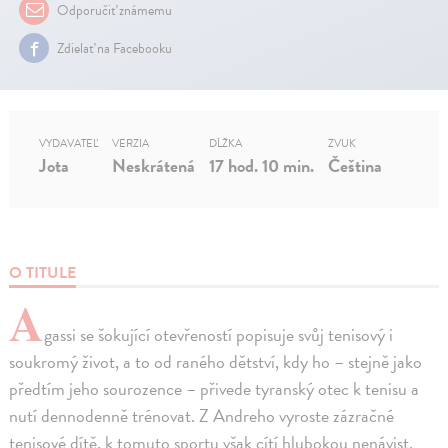
Odporučiť známemu
Zdielať na Facebooku
VYDAVATEĽ
VERZIA
DĹŽKA
ZVUK
Jota
Neskrátená
17 hod. 10 min.
Čeština
O TITULE
A
gassi se šokující otevřeností popisuje svůj tenisový i
soukromý život, a to od raného dětství, kdy ho – stejně jako
předtím jeho sourozence – přivede tyranský otec k tenisu a
nutí dennodenně trénovat. Z Andreho vyroste zázračné
tenisové dítě, k tomuto sportu však cítí hlubokou nenávist.