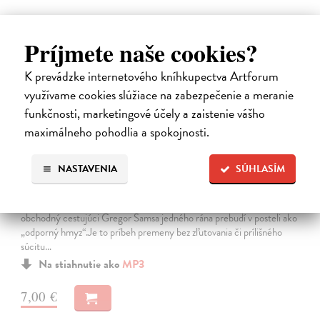
E-AUDIO
Príjmete naše cookies?
K prevádzke internetového kníhkupectva Artforum
využívame cookies slúžiace na zabezpečenie a meranie
funkčnosti, marketingové účely a zaistenie vášho
maximálneho pohodlia a spokojnosti.
Premena
NASTAVENIA
SÚHLASÍM
Franz Kafka
| Elektronická audiokniha
Notoricky známa poviedka Franza Kafku z roku 1915, v ktorej sa
obchodný cestujúci Gregor Samsa jedného rána prebudí v posteli ako
„odporný hmyz“.Je to príbeh premeny bez zľutovania či prílišného
súcitu…
Na stiahnutie ako
MP3
7,00 €