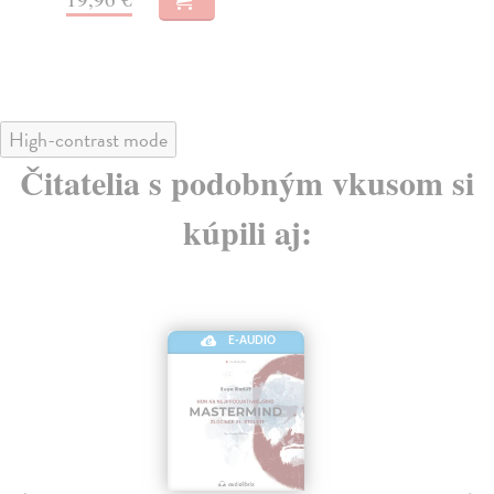
21,34 €
21
22,00 €
22
?
High-contrast mode
Čitatelia s podobným vkusom si
kúpili aj:
E-AUDIO