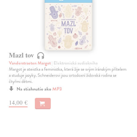
Mazl tov
Vanderstraeten Margot
| Elektronická audiokniha
Margot je ateistka a feministka, která žije se svým íránským přítelem
a studuje jazyky. Schneiderovi jsou ortodoxní židovská rodina se
čtyřmi dětmi.
Na stiahnutie ako
MP3
14,00 €