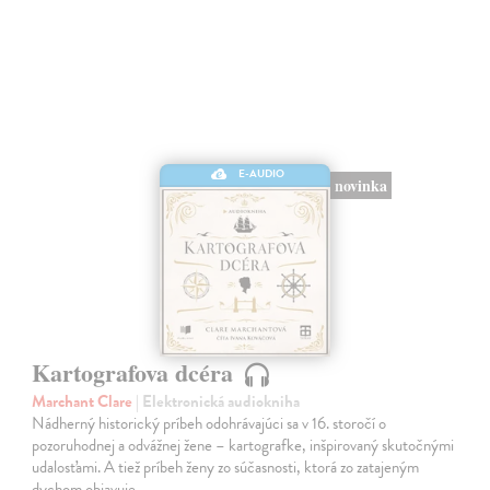
E-AUDIO
novinka
Kartografova dcéra
Marchant Clare
| Elektronická audiokniha
Nádherný historický príbeh odohrávajúci sa v 16. storočí o
pozoruhodnej a odvážnej žene – kartografke, inšpirovaný skutočnými
udalosťami. A tiež príbeh ženy zo súčasnosti, ktorá zo zatajeným
dychom objavuje…