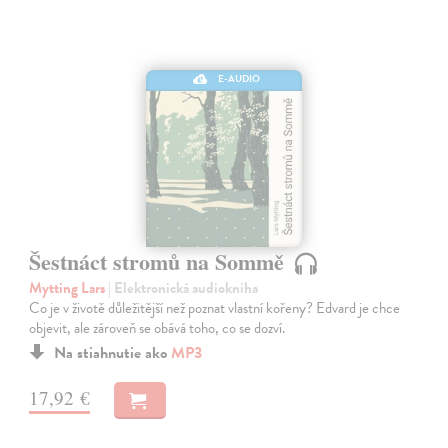
E-AUDIO
Šestnáct stromů na Sommě
Mytting Lars
| Elektronická audiokniha
Co je v životě důležitější než poznat vlastní kořeny? Edvard je chce
objevit, ale zároveň se obává toho, co se dozví.
Na stiahnutie ako
MP3
17,92 €