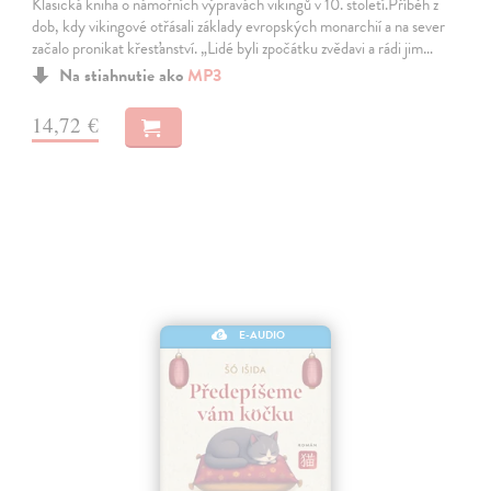
Klasická kniha o námořních výpravách vikingů v 10. století.Příběh z
dob, kdy vikingové otřásali základy evropských monarchií a na sever
začalo pronikat křesťanství. „Lidé byli zpočátku zvědavi a rádi jim…
Na stiahnutie ako
MP3
14,72 €
E-AUDIO