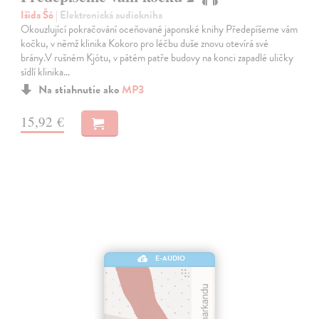
Išida Šó
| Elektronická audiokniha
Okouzlující pokračování oceňované japonské knihy Předepíšeme vám
kočku, v němž klinika Kokoro pro léčbu duše znovu otevírá své
brány.V rušném Kjótu, v pátém patře budovy na konci zapadlé uličky
sídlí klinika…
Na stiahnutie ako
MP3
15,92 €
E-AUDIO