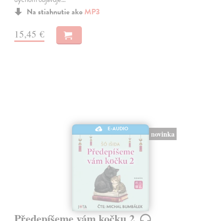
Na stiahnutie ako
MP3
15,45 €
E-AUDIO
novinka
Předepíšeme vám kočku 2