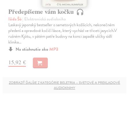
Předepíšeme vám kočku
Išida Šó
| Elektronická audiokniha
Laskavý japonský bestseller o sametových kožíšcích, nekonečném
předení a opravdové kočičí lásce, který vychází ve třiceti jazycích.V
rušném Kjótu, v pátém patře budovy na konci zapadlé uličky sídlí
klinika…
Na stiahnutie ako
MP3
15,92 €
ZOBRAZIŤ ĎALŠIE Z KATEGÓRIE BELETRIA – SVETOVÉ A PREKLADOVÉ
AUDIOKNIHY