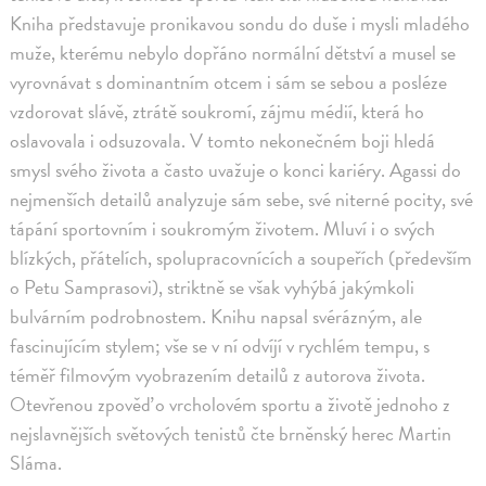
Kniha představuje pronikavou sondu do duše i mysli mladého
muže, kterému nebylo dopřáno normální dětství a musel se
vyrovnávat s dominantním otcem i sám se sebou a posléze
vzdorovat slávě, ztrátě soukromí, zájmu médií, která ho
oslavovala i odsuzovala. V tomto nekonečném boji hledá
smysl svého života a často uvažuje o konci kariéry. Agassi do
nejmenších detailů analyzuje sám sebe, své niterné pocity, své
tápání sportovním i soukromým životem. Mluví i o svých
blízkých, přátelích, spolupracovnících a soupeřích (především
o Petu Samprasovi), striktně se však vyhýbá jakýmkoli
bulvárním podrobnostem. Knihu napsal svérázným, ale
fascinujícím stylem; vše se v ní odvíjí v rychlém tempu, s
téměř filmovým vyobrazením detailů z autorova života.
Otevřenou zpověď o vrcholovém sportu a životě jednoho z
nejslavnějších světových tenistů čte brněnský herec Martin
Sláma.