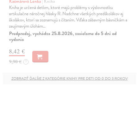
Kačmárová Lenka
| Kniha
Kniha je určená deťom, ktoré majú problémy s výslovnosťou
artikulačne náročnej hlásky R. Nadchne všetkých predškolákov aj
školákov, ktorí sa zoznamujú s čítaním. Vďaka zábavným básničkám a
zaujímavým úlohám…
Predpredaj, vychádza 25.8.2026, zasielame do 5 dní od
vydania
8,42 €
9,90 €
?
ZOBRAZIŤ ĎALŠIE Z KATEGÓRIE KNIHY PRE DETI OD 0 DO 3 ROKOV