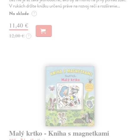
V rukách držíte knižku určenú práve na rozvoj reči a rozšírenie…
Na sklade
?
11,40 €
12,00 €
?
Malý krtko - Kniha s magnetkami