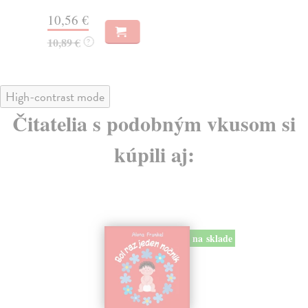
10,56 €
15
10,89 €
15
?
High-contrast mode
Čitatelia s podobným vkusom si
kúpili aj:
na sklade