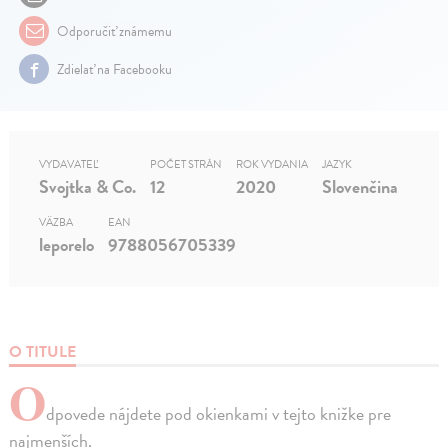
Odporučiť známemu
Zdielať na Facebooku
VYDAVATEĽ
POČET STRÁN
ROK VYDANIA
JAZYK
Svojtka & Co.
12
2020
Slovenčina
VÄZBA
EAN
leporelo
9788056705339
O TITULE
O
dpovede nájdete pod okienkami v tejto knižke pre
najmenších.