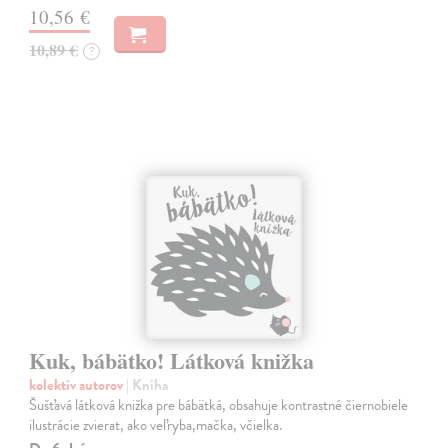
10,56 €
10,89 €
?
Kuk, bábätko! Látková knižka
kolektív autorov
| Kniha
Šušťavá látková knižka pre bábätká, obsahuje kontrastné čiernobiele
ilustrácie zvierat, ako veľryba,mačka, včielka.