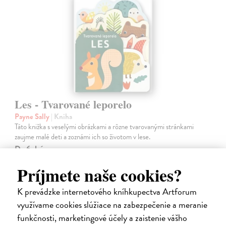
Les - Tvarované leporelo
Payne Sally
| Kniha
Táto knižka s veselými obrázkami a rôzne tvarovanými stránkami
zaujme malé deti a zoznámi ich so životom v lese.
Do 6 dní
7,66 €
Príjmete naše cookies?
7,90 €
?
K prevádzke internetového kníhkupectva Artforum
využívame cookies slúžiace na zabezpečenie a meranie
funkčnosti, marketingové účely a zaistenie vášho