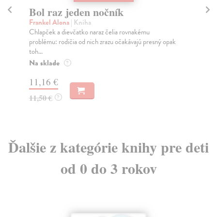
Bol raz jeden nočník
F
Frankel Alona
| Kniha
kol
Chlapček a dievčatko naraz čelia rovnakému
Tát
problému: rodičia od nich zrazu očakávajú presný opak
str
toh...
Do
Na sklade
?
7,
11,16 €
7,
11,50 €
?
Ďalšie z kategórie knihy pre deti
od 0 do 3 rokov