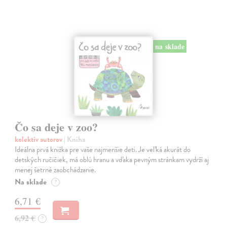
na sklade
Čo sa deje v zoo?
kolektív autorov
| Kniha
Ideálna prvá knižka pre vaše najmenšie deti. Je veľká akurát do
detských ručičiek, má oblú hranu a vďaka pevným stránkam vydrží aj
menej šetrné zaobchádzanie.
Na sklade
?
6,71 €
6,92 €
?