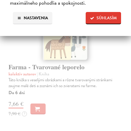
maximálneho pohodlia a spokojnosti.
NASTAVENIA
SÚHLASÍM
Farma - Tvarované leporelo
kolektív autorov
| Kniha
Táto knižka s veselými obrázkami a rôzne tvarovanými stránkami
zaujme malé deti a zoznámi ich so zvieratami na farme.
Do 6 dní
7,66 €
7,90 €
?