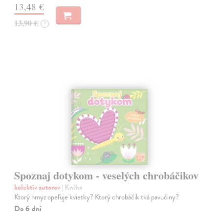
13,48 €
13,90 €
?
Spoznaj dotykom - veselých chrobáčikov
kolektív autorov
| Kniha
Ktorý hmyz opeľuje kvietky? Ktorý chrobáčik tká pavučiny?
Do 6 dní