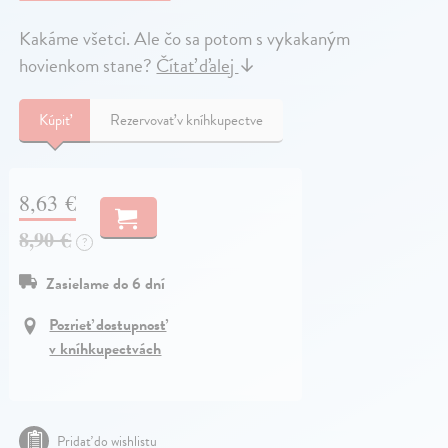
Kakáme všetci. Ale čo sa potom s vykakaným
hovienkom stane?
Čítať ďalej
↓
Kúpiť
Rezervovať v kníhkupectve
8,63 €
8,90 €
?
Zasielame do 6 dní
Pozrieť dostupnosť
v kníhkupectvách
Pridať do wishlistu