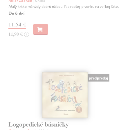
Miler Zdeněk
| Kniha
Malý krtko má vždy dobrú náladu. Najradšej je vonku na veľkej lúke.
Do 6 dní
11,54 €
11,90 €
?
predpredaj
Logopedické básničky