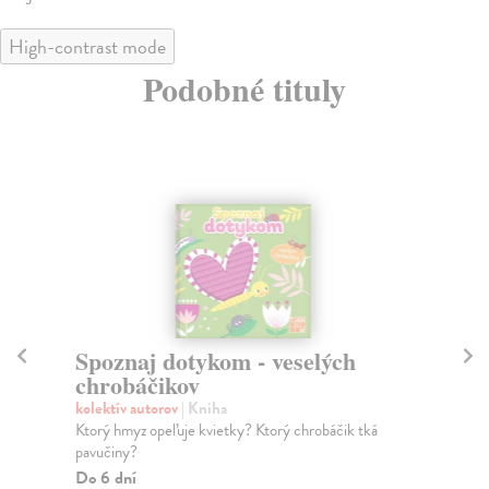
High-contrast mode
Podobné tituly
Spoznaj dotykom - veselých
Fú
chrobáčikov
o
kolektív autorov
| Kniha
kol
Ktorý hmyz opeľuje kvietky? Ktorý chrobáčik tká
Fúk
pavučiny?
Dne
Do 6 dní
Do