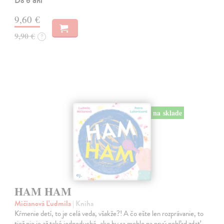
Do 6 dní
9,60 €
9,90 €
?
na sklade
HAM HAM
Mičianová Ľudmila
| Kniha
Kŕmenie detí, to je celá veda, všakže?! A čo ešte len rozprávanie, to
tiež nie je až také jednoduché, ako by sa mohlo na prvý pohľad zdať.