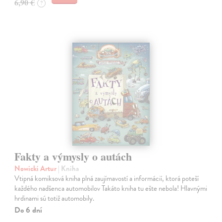
6,90 €
?
Fakty a výmysly o autách
Nowicki Artur
| Kniha
Vtipná komiksová kniha plná zaujímavostí a informácií, ktorá poteší
každého nadšenca automobilov Takáto kniha tu ešte nebola! Hlavnými
hrdinami sú totiž automobily.
Do 6 dní