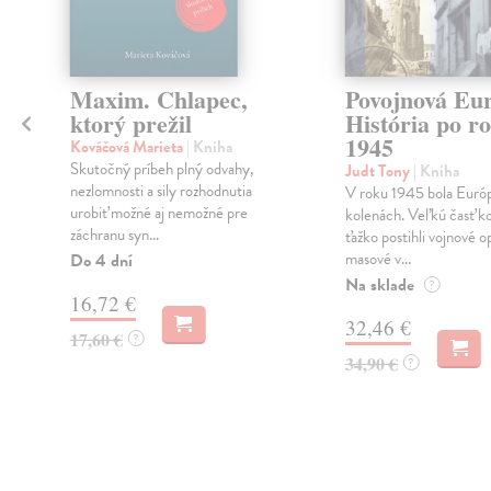
Maxim. Chlapec,
Povojnová Eu
ktorý prežil
História po r
1945
Kováčová Marieta
| Kniha
Skutočný príbeh plný odvahy,
Judt Tony
| Kniha
nezlomnosti a sily rozhodnutia
V roku 1945 bola Euró
urobiť možné aj nemožné pre
kolenách. Veľkú časť k
záchranu syn...
ťažko postihli vojnové o
masové v...
Do 4 dní
Na sklade
?
16,72 €
32,46 €
17,60 €
?
34,90 €
?