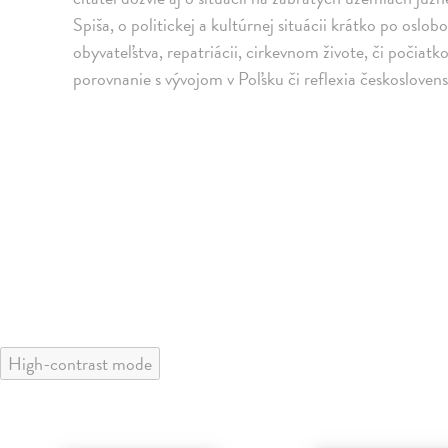
Spiša, o politickej a kultúrnej situácii krátko po oslobo
obyvateľstva, repatriácii, cirkevnom živote, či počia
porovnanie s vývojom v Poľsku či reflexia českoslove
High-contrast mode