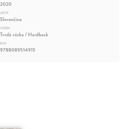
2020
JAZYK
Slovenčina
VÄZBA
Tvrdá väzba / Hardback
EAN
9788089514915