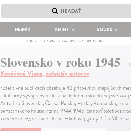
REBRÍK
KNIHY
BOOKS
KNIHY
-
HISTÓRIA
-
SLOVENSKÉ A ČESKÉ DEJINY
Slovensko v roku 1945
O
Kováčová Viera
,
kolektív autorov
Kolektívna publikácia obsahuje 42 príspevkov mapujúcich med
a kultúrny vývoj Slovenska v poslednom roku druhej svetovej v
Autori zo Slovenska, Česka, Poľska, Ruska, Rumunska, Izraela
partizánskeho hnutia v zime 1944-1945, činnosť oslobodzovac
koncom vojny, vrátane aktivít Hlinkovej gardy.
Čítať ďalej
↓