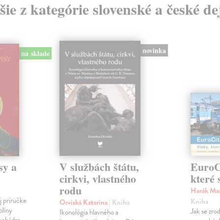
šie z kategórie slovenské a české de
novinka
na sklade
sy a
V službách štátu,
EuroCi
cirkvi, vlastného
které 
rodu
Harák Mar
j príručke
Kniha
Orviská Katarína
| Kniha
plíny
Jak se zrod
Ikonológia hlavného a