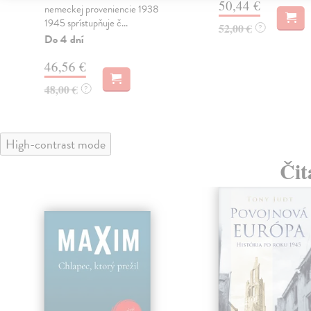
50,44 €
nemeckej proveniencie 1938
1945 sprístupňuje č...
52,00 €
?
Do 4 dní
46,56 €
48,00 €
?
High-contrast mode
Čit
klade