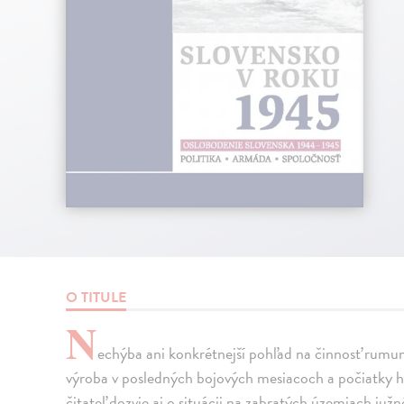
O TITULE
N
echýba ani konkrétnejší pohľad na činnosť rumun
výroba v posledných bojových mesiacoch a počiatky 
čitateľ dozvie aj o situácii na zabratých územiach j