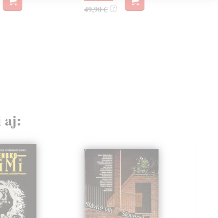
49,90 €
?
 aj: