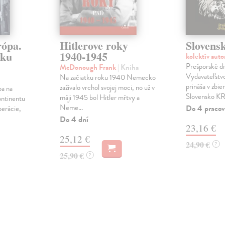
rópa.
Hitlerove roky
Sloven
oku
1940-1945
kolektív aut
Prešporské div
McDonough Frank
| Kniha
Vydavateľs
Na začiatku roku 1940 Nemecko
prináša v zbi
zažívalo vrchol svojej moci, no už v
pa na
Slovensko KRI
máji 1945 bol Hitler mŕtvy a
ontinentu
Neme...
Do 4 pracov
perácie,
Do 4 dní
23,16 €
25,12 €
24,90 €
?
25,90 €
?