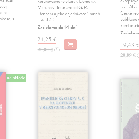
vychádza
evropských 
korunovačného oltára v Dóme sv.
ovej
promítl do
Martina v Bratislave od G. R.
ná na
České repu
Donnera a jeho objednávateľ Imrich
okolie, s…
publikace o
Esterházi.
komfortní
Zasielame do 14 dní
Zasielam
24,25 €
19,43 
25,00 €
?
20,89 €
na sklade