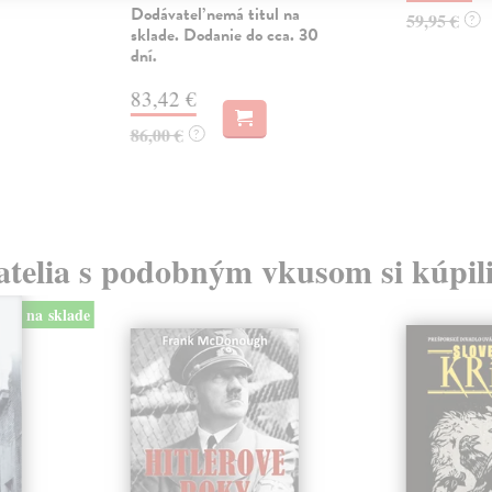
Dodávateľ nemá titul na
59,95 €
?
sklade. Dodanie do cca. 30
dní.
83,42 €
86,00 €
?
atelia s podobným vkusom si kúpili
na sklade