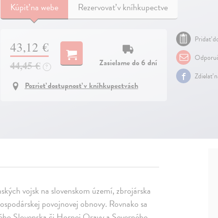
Kúpiť
na webe
Rezervovať v kníhkupectve
Pridať do
43,12 €
Odporuč
Zasielame do 6 dní
44,45 €
?
Zdielať 
Pozrieť dostupnosť v kníhkupectvách
ských vojsk na slovenskom území, zbrojárska
hospodárskej povojnovej obnovy. Rovnako sa
užného Slovenska či Hornej Oravy a Severného