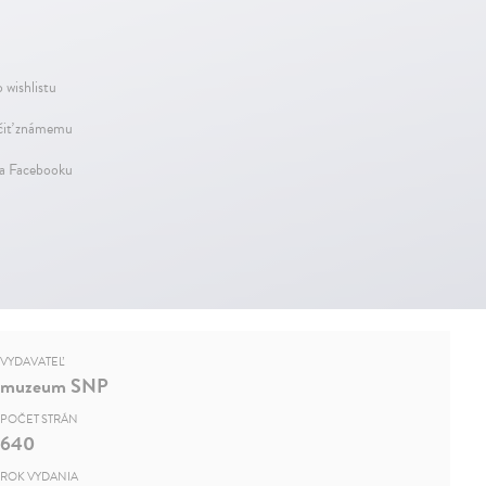
 wishlistu
iť známemu
na Facebooku
VYDAVATEĽ
muzeum SNP
POČET STRÁN
640
ROK VYDANIA