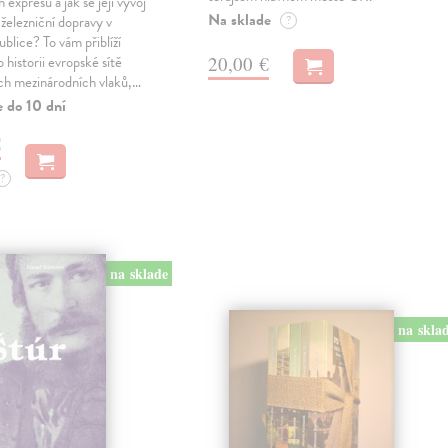
expresů a jak se její vývoj
Na sklade
 železniční dopravy v
?
blice? To vám přiblíží
20,00 €
 historii evropské sítě
ch mezinárodních vlaků,…
e do 10 dní
€
?
na sklade
na skla