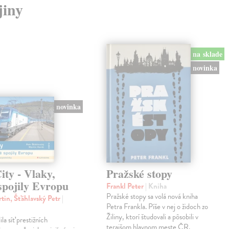
jiny
na sklade
novinka
novinka
ty - Vlaky,
Pražské stopy
spojily Evropu
Frankl Peter
| Kniha
Pražské stopy sa volá nová kniha
tin, Šťáhlavský Petr
|
Petra Frankla. Píše v nej o židoch zo
Žiliny, ktorí študovali a pôsobili v
ila síť prestižních
terajšom hlavnom meste ČR.