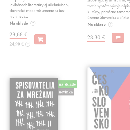
zaoberajúcej sa nápismi) 
lexikónoch literatúry aj učebniciach,
tretia syntéza vývoja nápis
slovenské moderné umenie sa bez
kultúry, primárne zamera
nich nedá…
územie Slovenska a blízke 
Na sklade
?
Na sklade
?
23,66 €
28,30 €
24,90 €
?
na sklade
novinka