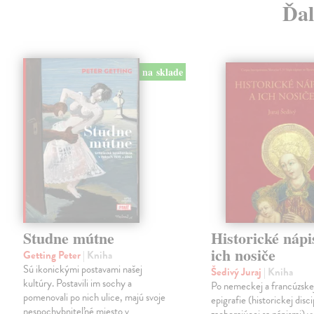
Ďal
na sklade
Studne mútne
Historické nápi
ich nosiče
Getting Peter
| Kniha
Sú ikonickými postavami našej
Šedivý Juraj
| Kniha
kultúry. Postavili im sochy a
Po nemeckej a francúzske
pomenovali po nich ulice, majú svoje
epigrafie (historickej disci
nespochybniteľné miesto v