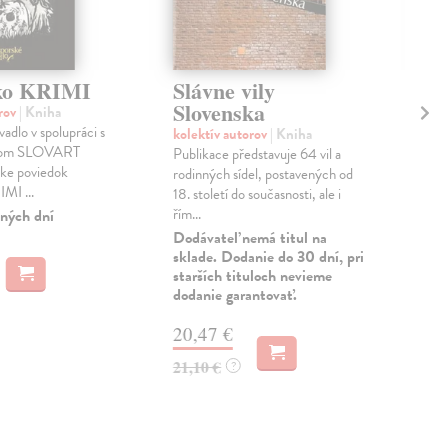
sko KRIMI
Slávne vily
Ví
Slovenska
Sl
orov
| Kniha
adlo v spolupráci s
kolektív autorov
| Kniha
kol
tvom SLOVART
Publikace představuje 64 vil a
Rozp
erke poviedok
rodinných sídel, postavených od
Čauč
MI ...
18. století do současnosti, ale i
Juri
řím...
Dan
ných dní
Dodávateľ nemá titul na
Zas
sklade. Dodanie do 30 dní, pri
starších tituloch nevieme
14
dodanie garantovať.
14,
20,47 €
21,10 €
?