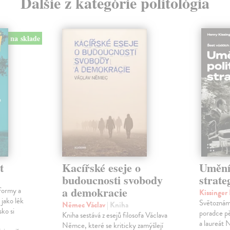
Ďalšie z kategórie politológia
na sklade
t
Kacířské eseje o
Umění 
budoucnosti svobody
strate
a demokracie
formy a
Kissinge
 jako lék
Světoznámý
Němec Václav
| Kniha
sko si
poradce p
Kniha sestává z esejů filosofa Václava
a laureát
Němce, které se kriticky zamýšlejí