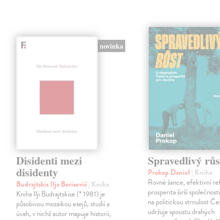
novinka
Disidenti mezi
Spravedlivý růs
disidenty
Prokop Daniel
| Kniha
Rovné šance, efektivní re
Budrajtskis Ilja Borisovič
| Kniha
prosperita širší společnosti
Kniha Ilji Budrajtskise (* 1981) je
na politickou strnulost Če
působivou mozaikou esejů, studií a
udržuje spoustu drahých
úvah, v nichž autor mapuje historii,