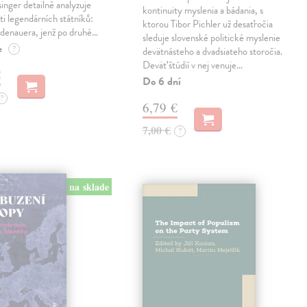
inger detailně analyzuje
kontinuity myslenia a bádania, s
sti legendárních státníků:
ktorou Tibor Pichler už desaťročia
denauera, jenž po druhé…
sleduje slovenské politické myslenie
e
?
devätnásteho a dvadsiateho storočia.
Deväť štúdií v nej venuje…
€
Do 6 dní
?
6,79 €
7,00 €
?
na sklade