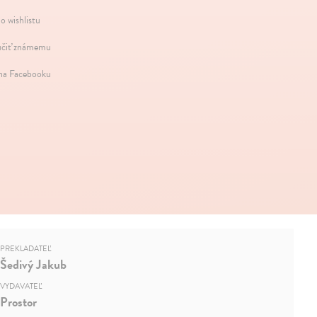
o wishlistu
čiť známemu
 na Facebooku
PREKLADATEĽ
Šedivý Jakub
VYDAVATEĽ
Prostor