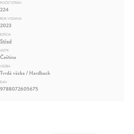
POČET STRÁN
224
ROK VYDANIA
2023
EDÍCIA
Střed
JAZYK
Čeština
VÄZBA
Tvrdá väzba / Hardback
EAN
9788072605675