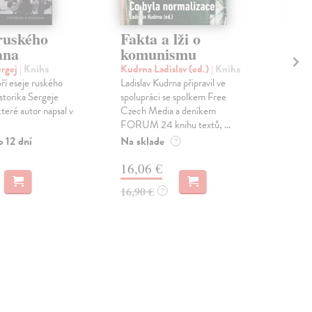
ruského
Fakta a lži o
M
ana
komunismu
no
tř
rgej
| Kniha
Kudrna Ladislav (ed.)
| Kniha
oří eseje ruského
Ladislav Kudrna připravil ve
Lat
istorika Sergeje
spolupráci se spolkem Free
Za 
eré autor napsal v
Czech Media a deníkem
ekol
FORUM 24 knihu textů, ...
poli
okra
o 12 dní
Na sklade
?
Na 
16,06 €
10
16,90 €
?
10,