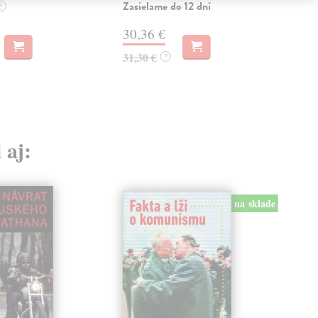
Zasielame do 12 dní
?
26,
30,36 €
31,30 €
?
 aj:
na sklade