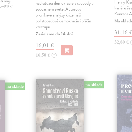
ti mají
Henry Kiss
nad situací demokracie a svobody v
vzdělání.
kariéru še
současném světě. Autorovy
Konrada A
pronikavé analýzy krize naší
Na sklad
polistopadové demokracie i příčin
vzestupu…
31,16 
Zasielame do 14 dní
32,80 €
16,01 €
16,50 €
?
na sklade
na sklade