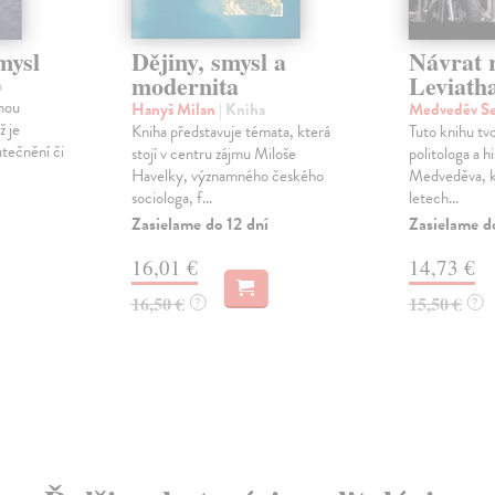
mysl
Dějiny, smysl a
Návrat 
modernita
Leviath
a
nou
Hanyš Milan
| Kniha
Medveděv Se
ž je
Kniha představuje témata, která
Tuto knihu tv
tečnění či
stojí v centru zájmu Miloše
politologa a h
Havelky, významného českého
Medveděva, kt
sociologa, f...
letech...
Zasielame do 12 dní
Zasielame d
16,01 €
14,73 €
16,50 €
15,50 €
?
?