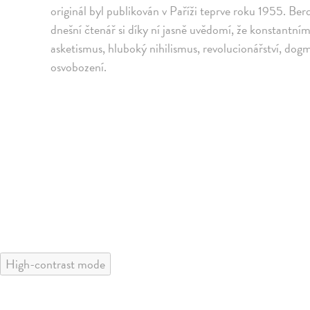
originál byl publikován v Paříži teprve roku 1955. Ber
dnešní čtenář si díky ní jasně uvědomí, že konstantním
asketismus, hluboký nihilismus, revolucionářství, dog
osvobození.
High-contrast mode