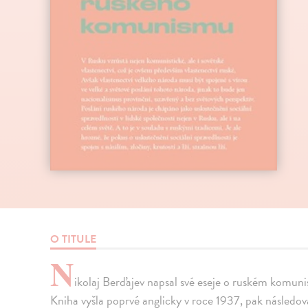
O TITULE
N
ikolaj Berďajev napsal své eseje o ruském komunis
Kniha vyšla poprvé anglicky v roce 1937, pak následov