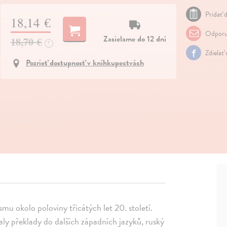
Pridať d
18,14 €
Odporu
Zasielame do 12 dní
18,70 €
?
Zdielať
Pozrieť dostupnosť v kníhkupectvách
mu okolo poloviny třicátých let 20. století.
aly překlady do dalších západních jazyků, ruský