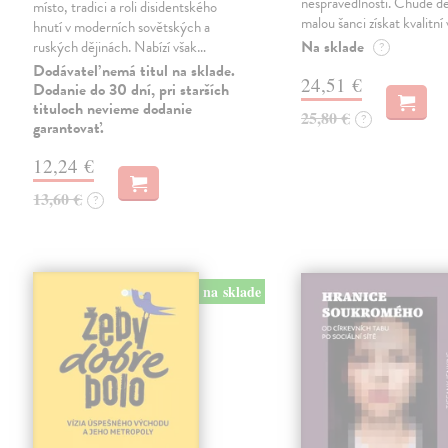
nespravedlností. Chudé dě
místo, tradici a roli disidentského
malou šanci získat kvalitní 
hnutí v moderních sovětských a
Na sklade
ruských dějinách. Nabízí však…
?
Dodávateľ nemá titul na sklade.
24,51 €
Dodanie do 30 dní, pri starších
tituloch nevieme dodanie
25,80 €
?
garantovať.
12,24 €
13,60 €
?
na sklade