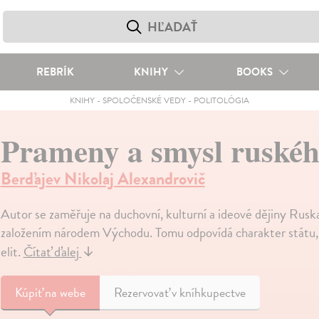
REBRÍK
KNIHY
BOOKS
KNIHY
-
SPOLOČENSKÉ VEDY
-
POLITOLÓGIA
Prameny a smysl ruské
Berďajev Nikolaj Alexandrovič
Autor se zaměřuje na duchovní, kulturní a ideové dějiny Rus
založením národem Východu. Tomu odpovídá charakter státu, v
elit.
Čítať ďalej
↓
Kúpiť
na webe
Rezervovať v kníhkupectve