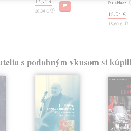
17,75 €
Na sklade
18,30 €
?
18,04 €
18,60 €
?
atelia s podobným vkusom si kúpili