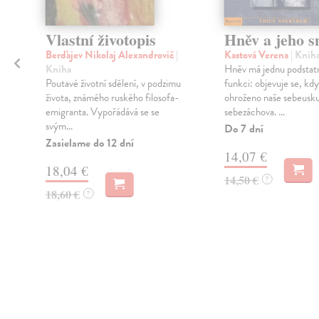
Vlastní životopis
Hněv a jeho s
Berďajev Nikolaj Alexandrovič
|
Kastová Verena
| Knih
Kniha
Hněv má jednu podstat
Poutavé životní sdělení, v podzimu
funkci: objevuje se, kdy
života, známého ruského filosofa-
ohroženo naše sebeusku
emigranta. Vypořádává se se
sebezáchova. ...
svým...
Do 7 dní
Zasielame do 12 dní
14,07 €
18,04 €
14,50 €
?
18,60 €
?