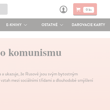
0 ks
E-KNIHY
OSTATNÉ
DAROVACIE KARTY
ho komunismu
ka a ukazuje, že Rusové jsou svým bytostným
ztah mezi sociálními třídami a dlouhodobé smýšlení