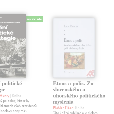
na sklade
politické
Etnos a polis. Zo
gie
slovenského a
uhorského politického
r Henry
| Kniha
myslenia
 politolog, historik,
ěti amerických prezidentů
Pichler Tibor
| Kniha
 Nobelovy ceny míru
Táto knižná publikácia je dielom