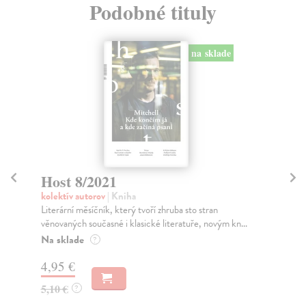
Podobné tituly
Host 5/2026
H
kolektív autorov
| Kniha
kol
Literární měsíčník, který tvoří zhruba sto stran
Hos
věnovaných současné i klasické literatuře, novým kn...
způ
být.
Zasielame do 12 dní
Za
5,72 €
5,
5,90 €
?
5,