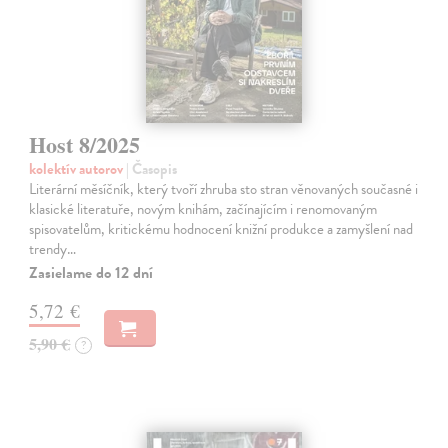
Host 8/2025
kolektív autorov
| Časopis
Literární měsíčník, který tvoří zhruba sto stran věnovaných současné i
klasické literatuře, novým knihám, začínajícím i renomovaným
spisovatelům, kritickému hodnocení knižní produkce a zamyšlení nad
trendy…
Zasielame do 12 dní
5,72 €
5,90 €
?