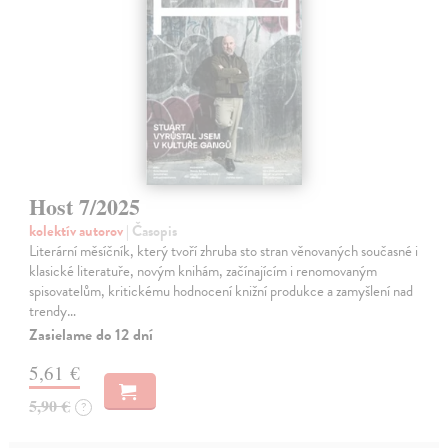
Host 7/2025
kolektív autorov
| Časopis
Literární měsíčník, který tvoří zhruba sto stran věnovaných současné i
klasické literatuře, novým knihám, začínajícím i renomovaným
spisovatelům, kritickému hodnocení knižní produkce a zamyšlení nad
trendy…
Zasielame do 12 dní
5,61 €
5,90 €
?