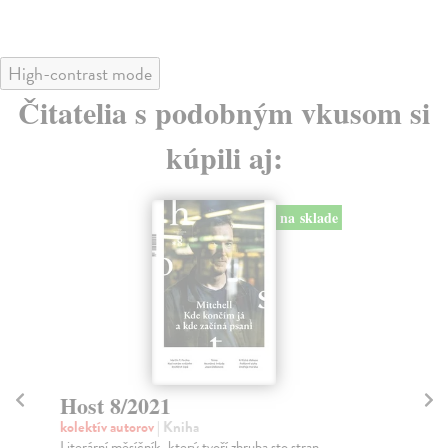
High-contrast mode
Čitatelia s podobným vkusom si
kúpili aj:
Host 5/2026
H
kolektív autorov
| Kniha
kol
Literární měsíčník, který tvoří zhruba sto stran
Hos