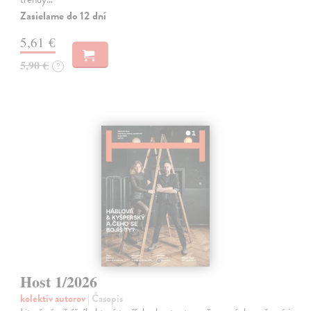
Zasielame do 12 dní
5,61 €
5,90 €
?
Host 1/2026
kolektív autorov
| Časopis