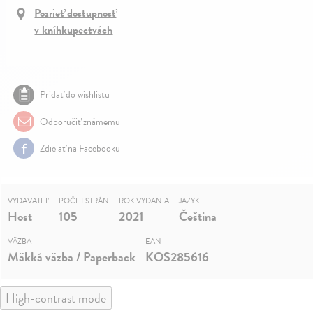
Pozrieť dostupnosť
v kníhkupectvách
Pridať do wishlistu
Odporučiť známemu
Zdielať na Facebooku
VYDAVATEĽ
POČET STRÁN
ROK VYDANIA
JAZYK
Host
105
2021
Čeština
VÄZBA
EAN
Mäkká väzba / Paperback
KOS285616
High-contrast mode