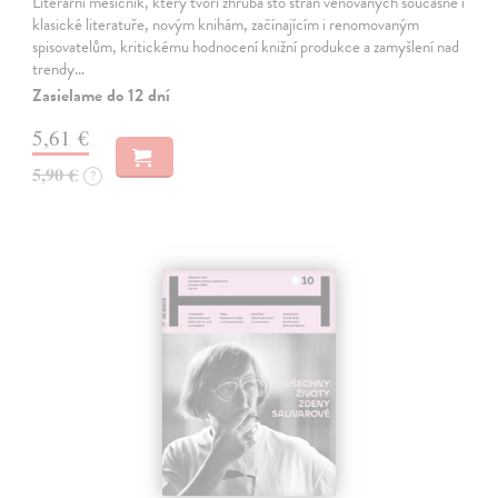
Literární měsíčník, který tvoří zhruba sto stran věnovaných současné i
klasické literatuře, novým knihám, začínajícím i renomovaným
spisovatelům, kritickému hodnocení knižní produkce a zamyšlení nad
trendy…
Zasielame do 12 dní
5,61 €
5,90 €
?