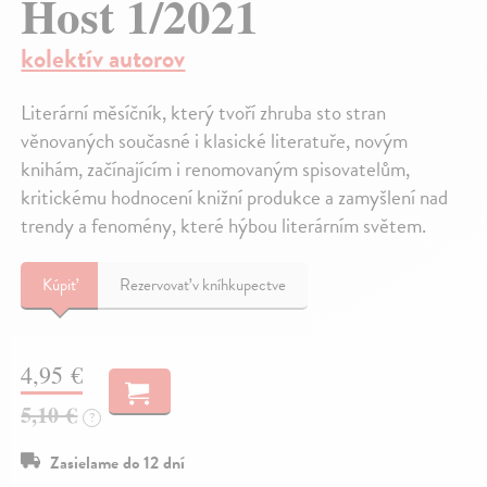
Host 1/2021
kolektív autorov
Literární měsíčník, který tvoří zhruba sto stran
věnovaných současné i klasické literatuře, novým
knihám, začínajícím i renomovaným spisovatelům,
kritickému hodnocení knižní produkce a zamyšlení nad
trendy a fenomény, které hýbou literárním světem.
Kúpiť
Rezervovať v kníhkupectve
4,95 €
5,10 €
?
Zasielame do 12 dní