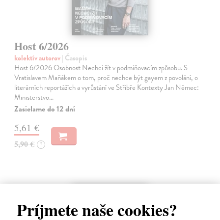
Host 6/2026
kolektív autorov
| Časopis
Host 6/2026 Osobnost Nechci žít v podmiňovacím způsobu. S
Vratislavem Maňákem o tom, proč nechce být gayem z povolání, o
literárních reportážích a vyrůstání ve Stříbře Kontexty Jan Němec:
Ministerstvo…
Zasielame do 12 dní
5,61 €
5,90 €
?
Príjmete naše cookies?