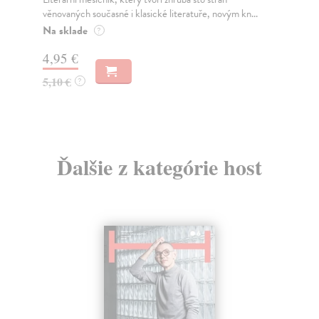
věnovaných současné i klasické literatuře, novým kn...
způ
být.
Zasielame do 12 dní
Za
5,72 €
5,
5,90 €
?
5,
Ďalšie z kategórie host