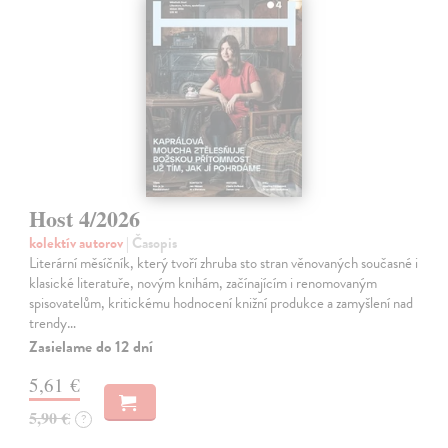
Host 4/2026
kolektív autorov
| Časopis
Literární měsíčník, který tvoří zhruba sto stran věnovaných současné i
klasické literatuře, novým knihám, začínajícím i renomovaným
spisovatelům, kritickému hodnocení knižní produkce a zamyšlení nad
trendy…
Zasielame do 12 dní
5,61 €
5,90 €
?