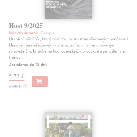
Host 9/2025
kolektív autorov
| Časopis
Literární měsíčník, který tvoří zhruba sto stran věnovaných současné i
klasické literatuře, novým knihám, začínajícím i renomovaným
spisovatelům, kritickému hodnocení knižní produkce a zamyšlení nad
trendy…
Zasielame do 12 dní
5,72 €
5,90 €
?