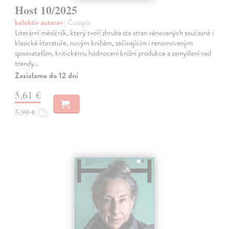
Host 10/2025
kolektív autorov
| Časopis
Literární měsíčník, který tvoří zhruba sto stran věnovaných současné i
klasické literatuře, novým knihám, začínajícím i renomovaným
spisovatelům, kritickému hodnocení knižní produkce a zamyšlení nad
trendy…
Zasielame do 12 dní
5,61 €
5,90 €
?