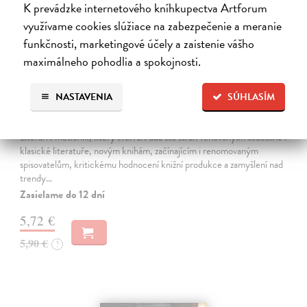
K prevádzke internetového kníhkupectva Artforum
využívame cookies slúžiace na zabezpečenie a meranie
funkčnosti, marketingové účely a zaistenie vášho
maximálneho pohodlia a spokojnosti.
NASTAVENIA
SÚHLASÍM
Host 5/2026
kolektív autorov
| Časopis
Literární měsíčník, který tvoří zhruba sto stran věnovaných současné i
klasické literatuře, novým knihám, začínajícím i renomovaným
spisovatelům, kritickému hodnocení knižní produkce a zamyšlení nad
trendy…
Zasielame do 12 dní
5,72 €
5,90 €
?