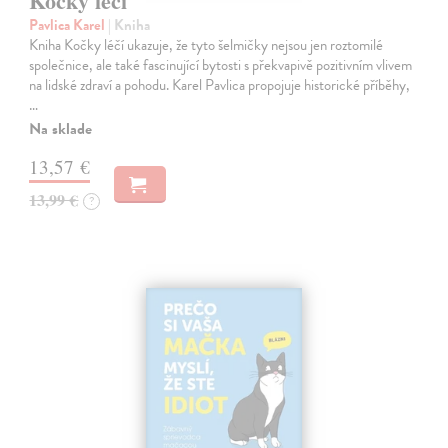
Kočky léčí
Pavlica Karel
| Kniha
Kniha Kočky léčí ukazuje, že tyto šelmičky nejsou jen roztomilé
společnice, ale také fascinující bytosti s překvapivě pozitivním vlivem
na lidské zdraví a pohodu. Karel Pavlica propojuje historické příběhy,
…
Na sklade
13,57 €
13,99 €
?