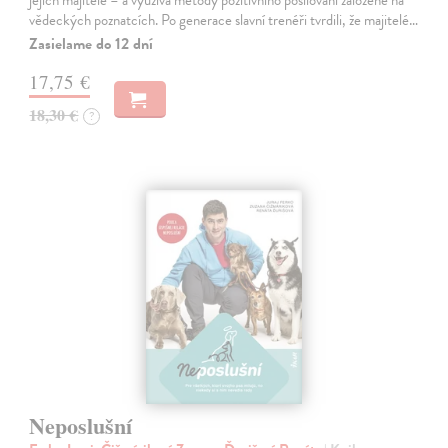
vědeckých poznatcích. Po generace slavní trenéři tvrdili, že majitelé…
Zasielame do 12 dní
17,75 €
18,30 €
?
Neposlušní