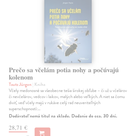
Prečo sa včelám potia nohy a počúvajú
kolenom
Tautz Jürgen
| Kniha
Včely medonosné sa všeobecne tešia širokej obľube – či už u včelárov
či nevčelárov, vedcov i laikov, malých alebo veľkých. A niet sa čomu
diviť, veď včely majú v rukáve celý rad neuveriteľných
superschopností:…
Dodávateľ nemá titul na sklade. Dodanie do cca. 30 dní.
28,71 €