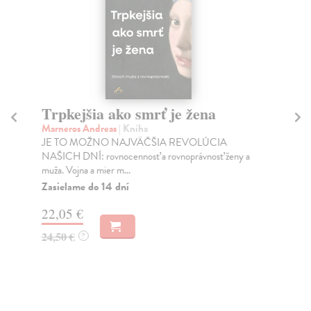
Trpkejšia ako smrť je žena
P
Marneros Andreas
| Kniha
Bor
JE TO MOŽNO NAJVÄČŠIA REVOLÚCIA
Tát
NAŠICH DNÍ: rovnocennosť a rovnoprávnosť ženy a
Bor
muža. Vojna a mier m...
Na
Zasielame do 14 dní
18
22,05 €
19
24,50 €
?