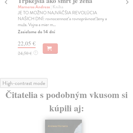
Trpkejšia ako smrť je žena
P
Marneros Andreas
| Kniha
Bor
JE TO MOŽNO NAJVÄČŠIA REVOLÚCIA
Tát
NAŠICH DNÍ: rovnocennosť a rovnoprávnosť ženy a
Bor
muža. Vojna a mier m...
Na
Zasielame do 14 dní
18
22,05 €
19
24,50 €
?
High-contrast mode
Čitatelia s podobným vkusom si
kúpili aj: