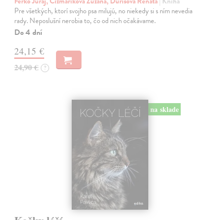
Ferko Juraj, Čižmáriková Zuzana, Ďurišová Renáta
| Kniha
Pre všetkých, ktorí svojho psa milujú, no niekedy si s ním nevedia
rady. Neposlušní nerobia to, čo od nich očakávame.
Do 4 dní
24,15 €
24,90 €
?
na sklade