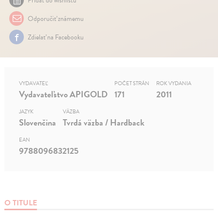
Pridať do wishlistu
Odporučiť známemu
Zdielať na Facebooku
VYDAVATEĽ
POČET STRÁN
ROK VYDANIA
Vydavateľstvo APIGOLD
171
2011
JAZYK
VÄZBA
Slovenčina
Tvrdá väzba / Hardback
EAN
9788096832125
O TITULE