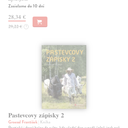
Zasielame do 10 dní
28,34 €
29,22 €
?
Pastevcovy zápisky 2
Groessl František
| Kniha
Poetická i drsná brána do světa, kde všední den vypadá úplně jinak než