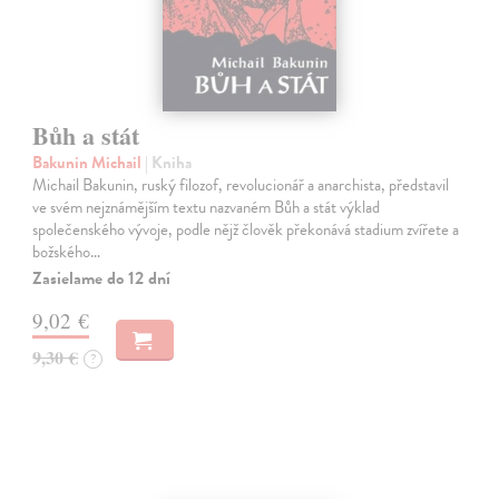
Bůh a stát
Bakunin Michail
| Kniha
Michail Bakunin, ruský filozof, revolucionář a anarchista, představil
ve svém nejznámějším textu nazvaném Bůh a stát výklad
společenského vývoje, podle nějž člověk překonává stadium zvířete a
božského…
Zasielame do 12 dní
9,02 €
9,30 €
?