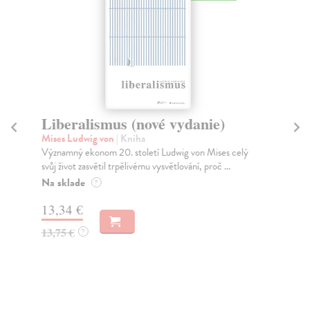
Liberalismus (nové vydanie)
Ps
t
Mises Ludwig von
| Kniha
Významný ekonom 20. století Ludwig von Mises celý
Bla
svůj život zasvětil trpělivému vysvětlování, proč ...
Mon
tém
Na sklade
?
rys.
13,34 €
Za
13,75 €
?
16
17