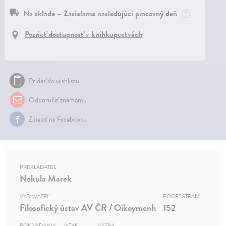
Na sklade – Zasielame nasledujúci pracovný deň
?
Pozrieť dostupnosť v kníhkupectvách
Pridať do wishlistu
Odporučiť známemu
Zdielať na Facebooku
PREKLADATEĽ
Nekula Marek
VYDAVATEĽ
POČET STRÁN
Filosofický ústav AV ČR / Oikoymenh
152
ROK VYDANIA
JAZYK
VÄZBA