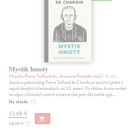
Mystik hmoty
Chardin Pierre Teilhard de, Jirousová Františka (ed.)
| Kniha
Jezuita a paleontolog Pierre Teilhard de Chardin je autorem jedné z
nejodvážnějších křesťanských vizí 20. století. Po většinu života narážel
na odpor církevních autorit a značná část jeho díla mohla vyjít…
Na sklade
?
13,68 €
14,10 €
?