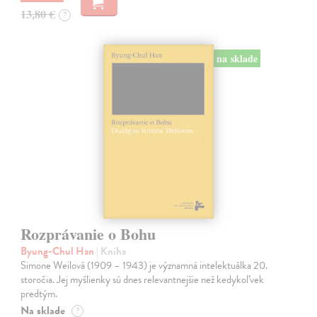
13,80 €
?
na sklade
Rozprávanie o Bohu
Byung-Chul Han
| Kniha
Simone Weilová (1909 – 1943) je významná intelektuálka 20.
storočia. Jej myšlienky sú dnes relevantnejšie než kedykoľvek
predtým.
Na sklade
?