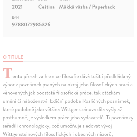
2021
Čeština
Mäkká väzba / Paperback
EAN
9788072985326
O TITULE
T
ento přesah za hranice filosofie dává tušit i předkládaný
výbor z poznámek psaných na okraj jeho filosofických prací a
věnovaných jak podstatě filosofické práce, tak otázkám
umění či náboženství. Ediční podoba Rozličných poznámek,
které podobně jako většina Wittgensteinova díla vyšly až
posthumně, je výsledkem práce jeho vydavatelů. Ti poznámky
seřadili chronologicky, což umožňuje sledovat vývoj
Wittgensteinových filosofických i obecných názorů,