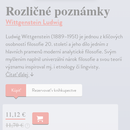
Rozličné poznámky
Wittgenstein Ludwig
Ludwig Wittgenstein (1889–1951) je jednou z klíčových
osobností filosofie 20. století a jeho dílo jedním z
hlavních pramenů moderní analytické filosofie. Svým
myšlením naplnil univerzální nárok filosofie a svou teorií
významu inspiroval mj. i etnology či lingvisty.
Čítať ďalej
↓
Kúpiť
Rezervovať v kníhkupectve
11,12 €
11,70 €
?