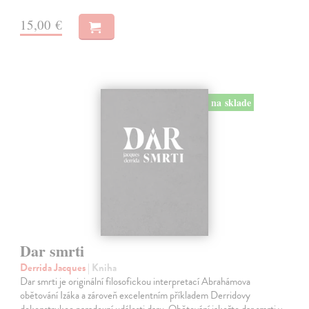
15,00 €
na sklade
Dar smrti
Derrida Jacques
| Kniha
Dar smrti je originální filosofickou interpretací Abrahámova
obětování Izáka a zároveň excelentním příkladem Derridovy
dekonstrukce paradoxní události daru. Obětování jakožto dar smrti v