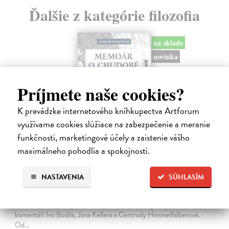
Ďalšie z kategórie filozofia
na sklade
novinka
Príjmete naše cookies?
K prevádzke internetového kníhkupectva Artforum
využívame cookies slúžiace na zabezpečenie a meranie
funkčnosti, marketingové účely a zaistenie vášho
maximálneho pohodlia a spokojnosti.
Memoár o chudobě
NASTAVENIA
SÚHLASÍM
Tocqueville Alexis de
| Kniha
První český překlad méně známého díla jedné z nejvýznamnějších
osobností evropské politické filosofie 19. století je doplněn obšírnými
komentáři Ivo Budila, Jana Kellera a Gertrudy Himmelfalberové.
Od…