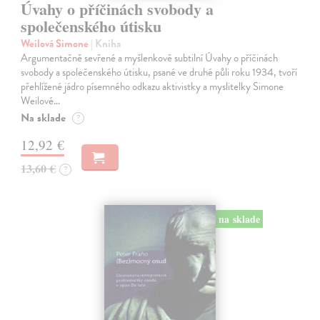
Úvahy o příčinách svobody a
společenského útisku
Weilová Simone
| Kniha
Argumentačně sevřené a myšlenkově subtilní Úvahy o příčinách
svobody a společenského útisku, psané ve druhé půli roku 1934, tvoří
přehlížené jádro písemného odkazu aktivistky a myslitelky Simone
Weilové…
Na sklade
?
12,92 €
13,60 €
?
na sklade