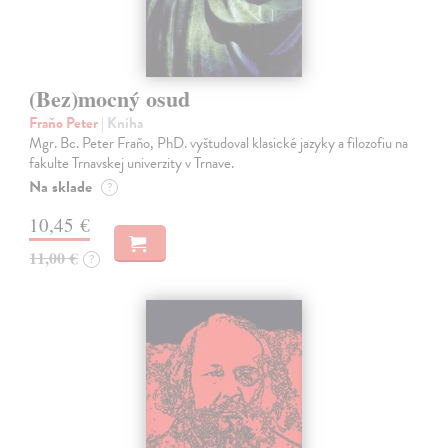
(Bez)mocný osud
Fraňo Peter
| Kniha
Mgr. Bc. Peter Fraňo, PhD. vyštudoval klasické jazyky a filozofiu na
fakulte Trnavskej univerzity v Trnave.
Na sklade
?
10,45 €
11,00 €
?