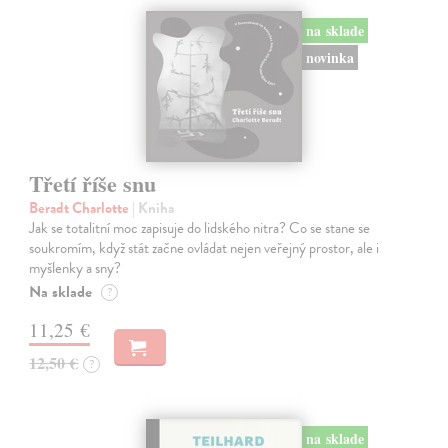
na sklade
novinka
Třetí říše snu
Beradt Charlotte
| Kniha
Jak se totalitní moc zapisuje do lidského nitra? Co se stane se
soukromím, když stát začne ovládat nejen veřejný prostor, ale i
myšlenky a sny?
Na sklade
?
11,25 €
12,50 €
?
na sklade