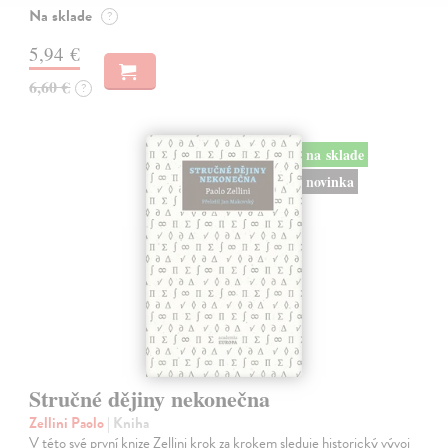
Na sklade
?
5,94 €
6,60 €
?
na sklade
novinka
Stručné dějiny nekonečna
Zellini Paolo
| Kniha
V této své první knize Zellini krok za krokem sleduje historický vývoj