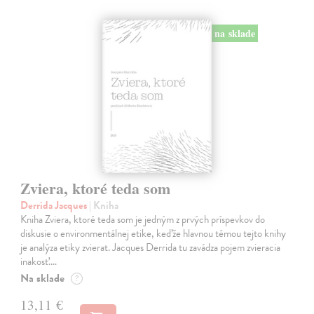
na sklade
Zviera, ktoré teda som
Derrida Jacques
| Kniha
Kniha Zviera, ktoré teda som je jedným z prvých príspevkov do
diskusie o environmentálnej etike, keďže hlavnou témou tejto knihy
je analýza etiky zvierat. Jacques Derrida tu zavádza pojem zvieracia
inakosť.…
Na sklade
?
13,11 €