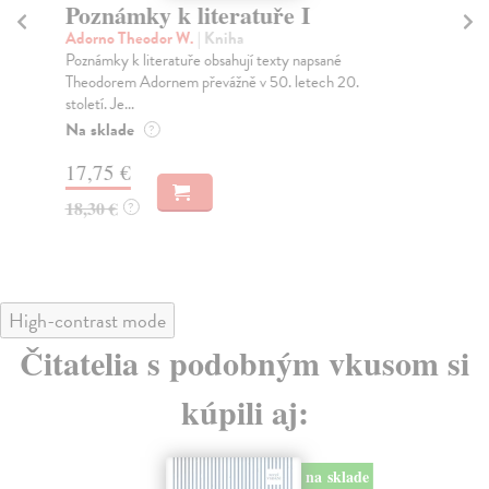
Poznámky k literatuře I
K
Adorno Theodor W.
| Kniha
Hr
Poznámky k literatuře obsahují texty napsané
Kni
Theodorem Adornem převážně v 50. letech 20.
roz
století. Je...
Na
Na sklade
?
21
17,75 €
23
18,30 €
?
High-contrast mode
Čitatelia s podobným vkusom si
kúpili aj:
na sklade