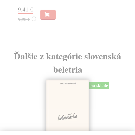
9,41 €
14
9,90 €
15
?
Ďalšie z kategórie slovenská
beletria
na sklade