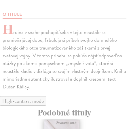
O TITULE
H
rdina v snahe pochopiť seba v tejto neustále sa
premieňajúcej dobe, fabuluje si príbeh svojho domnelého
biologického otca traumatizovaného zážitkami z prvej
svetovej vojny. V tomto príbehu sa pokúša nájsť odpoveď na
otázky po akomsi pomyselnom „zmysle života“, ktoré si
neustále kladie v dialógu so svojím vlastným dvojníkom. Knihu
mimoriadne autenticky ilustroval a doplnil kresbami text
Dušan Kállay.
High-contrast mode
Podobné tituly