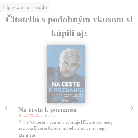
High-contrast mode
Čitatelia s podobným vkusom si
kúpili aj:
Na ceste k poznaniu
T
Kováč Dušan
| Kniha
Ko
Kniha Na ceste k poznaniu odhaľuje kľúčové momenty
Aho
zo života Dušana Kováča, jedného z najvýznamnejší...
dob
Do 5 dní
Za