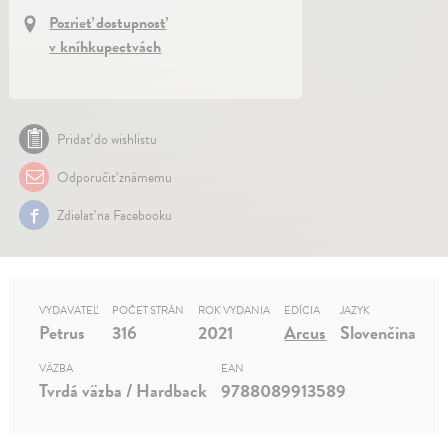
Pozrieť dostupnosť
v kníhkupectvách
Pridať do wishlistu
Odporučiť známemu
Zdielať na Facebooku
VYDAVATEĽ
POČET STRÁN
ROK VYDANIA
EDÍCIA
JAZYK
Petrus
316
2021
Arcus
Slovenčina
VÄZBA
EAN
Tvrdá väzba / Hardback
9788089913589