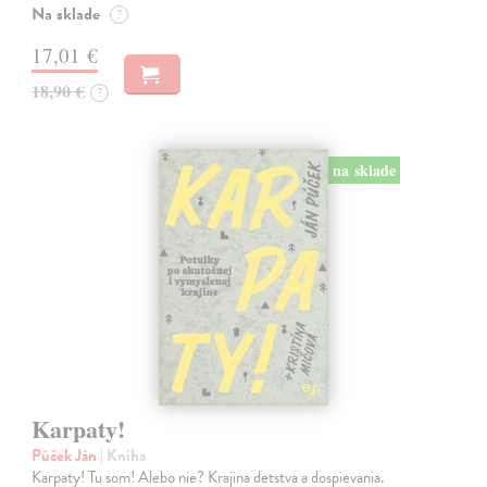
Na sklade
?
17,01 €
18,90 €
?
na sklade
Karpaty!
Púček Ján
| Kniha
Karpaty! Tu som! Alebo nie? Krajina detstva a dospievania.