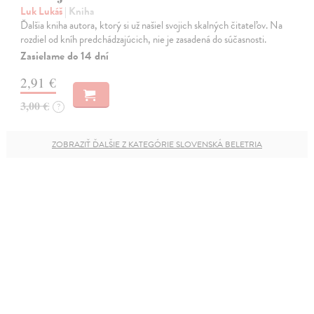
Luk Lukáš
| Kniha
Ďalšia kniha autora, ktorý si už našiel svojich skalných čitateľov. Na
rozdiel od kníh predchádzajúcich, nie je zasadená do súčasnosti.
Zasielame do 14 dní
2,91 €
3,00 €
?
ZOBRAZIŤ ĎALŠIE Z KATEGÓRIE SLOVENSKÁ BELETRIA