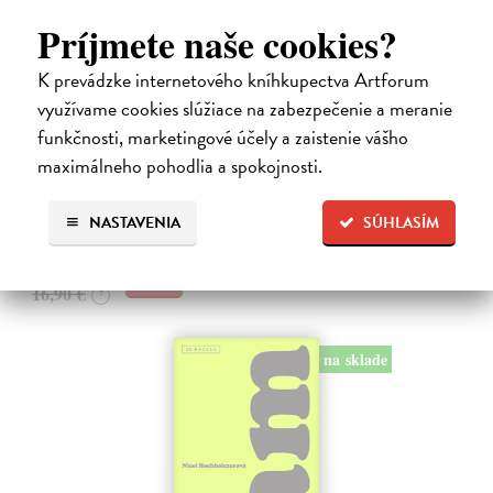
Príjmete naše cookies?
K prevádzke internetového kníhkupectva Artforum
Kolotočárka
využívame cookies slúžiace na zabezpečenie a meranie
Wernerová Jana
| Kniha
funkčnosti, marketingové účely a zaistenie vášho
Tam, kde sa radosť zo slobodného pohybu a dobrodružstva prelína s
maximálneho pohodlia a spokojnosti.
pocitom vyčlenenia. Tam, kde rastie starý gaštan a okolo neho sa krúti
život dievčatka, ktoré od svojej starej mamy dostalo meno Zelinka.…
Na sklade
?
NASTAVENIA
SÚHLASÍM
15,21 €
16,90 €
?
na sklade