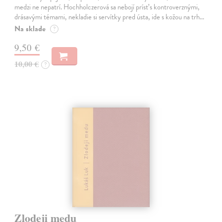
medzi ne nepatrí. Hochholczerová sa nebojí prísť s kontroverznými,
drásavými témami, nekladie si servítky pred ústa, ide s kožou na trh…
Na sklade
?
9,50 €
10,00 €
?
Zlodeji medu