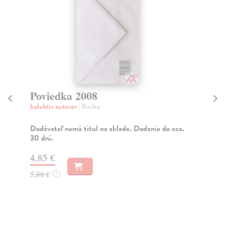
Poviedka 2008
Z
kolektív autorov
| Kniha
Lu
V r
kni
Dodávateľ nemá titul na sklade. Dodanie do cca.
Rud
30 dní.
Za
4,85 €
2,
5,00 €
?
3,