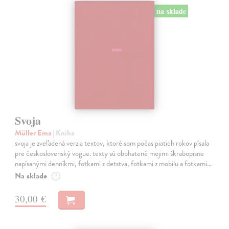
na sklade
Svoja
Müller Ema
| Kniha
svoja je zveľadená verzia textov, ktoré som počas piatich rokov písala
pre československý vogue. texty sú obohatené mojimi škrabopisne
napísanými denníkmi, fotkami z detstva, fotkami z mobilu a fotkami…
Na sklade
?
30,00 €