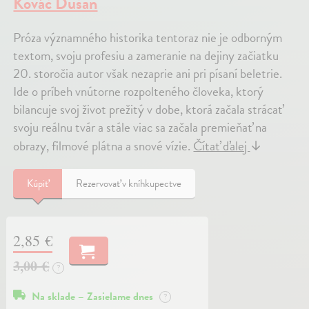
Kováč Dušan
Próza významného historika tentoraz nie je odborným
textom, svoju profesiu a zameranie na dejiny začiatku
20. storočia autor však nezaprie ani pri písaní beletrie.
Ide o príbeh vnútorne rozpolteného človeka, ktorý
bilancuje svoj život prežitý v dobe, ktorá začala strácať
svoju reálnu tvár a stále viac sa začala premieňať na
obrazy, filmové plátna a snové vízie.
Čítať ďalej
↓
Kúpiť
Rezervovať v kníhkupectve
2,85 €
3,00 €
?
Na sklade – Zasielame dnes
?