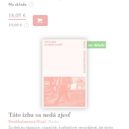
Na sklade
?
18,05 €
19,00 €
?
na sklade
Táto izba sa nedá zjesť
Hochholczerová Nicol
| Kniha
Sú debuty tápajúce, rozpačité, kvalitatívne nevyvážené, ale tento