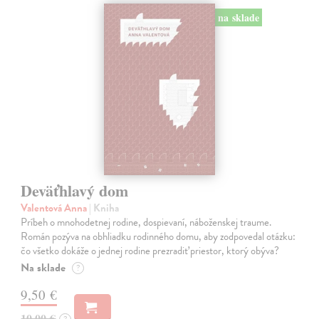
na sklade
Deväťhlavý dom
Valentová Anna
| Kniha
Príbeh o mnohodetnej rodine, dospievaní, náboženskej traume.
Román pozýva na obhliadku rodinného domu, aby zodpovedal otázku:
čo všetko dokáže o jednej rodine prezradiť priestor, ktorý obýva?
Na sklade
?
9,50 €
10,00 €