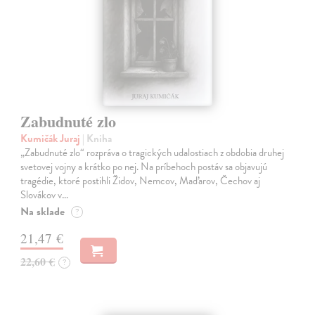
Zabudnuté zlo
Kumičák Juraj
| Kniha
„Zabudnuté zlo“ rozpráva o tragických udalostiach z obdobia druhej
svetovej vojny a krátko po nej. Na príbehoch postáv sa objavujú
tragédie, ktoré postihli Židov, Nemcov, Maďarov, Čechov aj
Slovákov v…
Na sklade
?
21,47 €
22,60 €
?