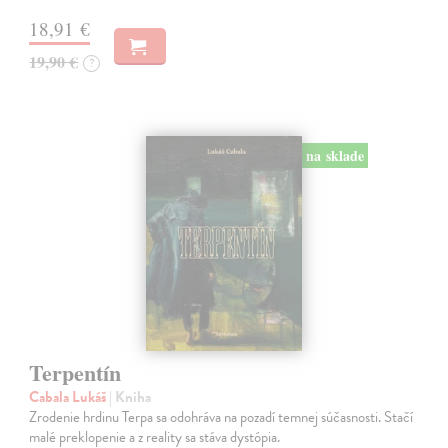
18,91 €
19,90 €
?
na sklade
Terpentín
Cabala Lukáš
| Kniha
Zrodenie hrdinu Terpa sa odohráva na pozadí temnej súčasnosti. Stačí
malé preklopenie a z reality sa stáva dystópia.