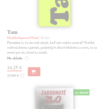
Tam
Hochholczerová Nicol
| Kniha
Pamätáte si, čo ste mali obuté, keď vám niekto umieral? Krehká
rodinná dráma o pamäti, posledných dňoch blízkeho a o tom, čo sa
zmení pre tie, ktoré tu zostali.
Na sklade
?
14,25 €
15,00 €
?
na sklade