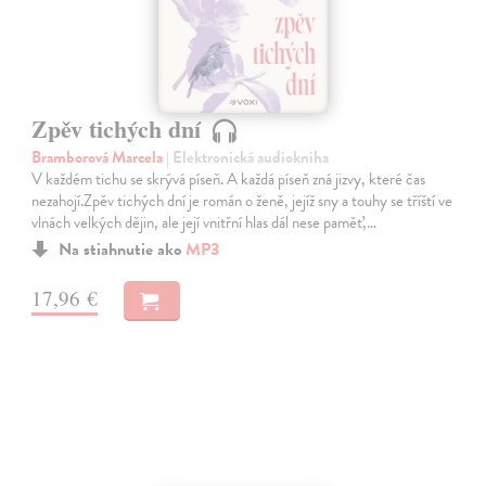
Zpěv tichých dní
Bramborová Marcela
| Elektronická audiokniha
V každém tichu se skrývá píseň. A každá píseň zná jizvy, které čas
nezahojí.Zpěv tichých dní je román o ženě, jejíž sny a touhy se tříští ve
vlnách velkých dějin, ale její vnitřní hlas dál nese paměť,…
Na stiahnutie ako
MP3
17,96 €