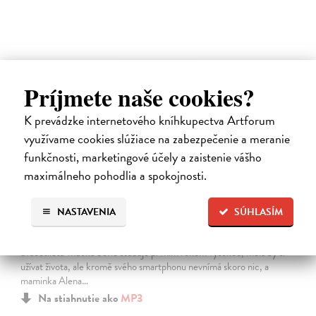
E-AUDIO
novinka
Príjmete naše cookies?
K prevádzke internetového kníhkupectva Artforum
využívame cookies slúžiace na zabezpečenie a meranie
funkčnosti, marketingové účely a zaistenie vášho
maximálneho pohodlia a spokojnosti.
Cesta na Sardinii
NASTAVENIA
SÚHLASÍM
Majchráková Barbora
| Elektronická audiokniha
Babička Růžena truchlí po svém nedávno zesnulém manželovi,
dvacetiletá vnučka Sofie studuje prvním rokem vysokou, měla by si
užívat života, ale kromě svého smartphonu nevnímá skoro nic, a
maminka Alena…
Na stiahnutie ako
MP3