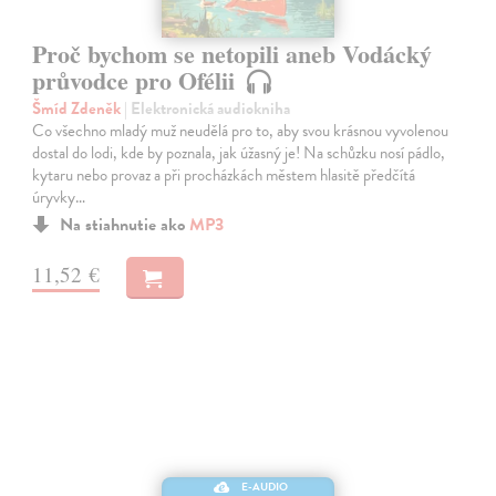
Proč bychom se netopili aneb Vodácký
průvodce pro Ofélii
Šmíd Zdeněk
| Elektronická audiokniha
Co všechno mladý muž neudělá pro to, aby svou krásnou vyvolenou
dostal do lodi, kde by poznala, jak úžasný je! Na schůzku nosí pádlo,
kytaru nebo provaz a při procházkách městem hlasitě předčítá
úryvky…
Na stiahnutie ako
MP3
11,52 €
E-AUDIO