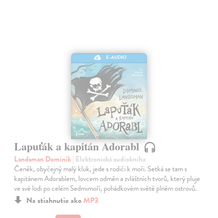
E-AUDIO
Lapuťák a kapitán Adorabl
Landsman Dominik
| Elektronická audiokniha
Čeněk, obyčejný malý kluk, jede s rodiči k moři. Setká se tam s
kapitánem Adorablem, lovcem odměn a zvláštních tvorů, který pluje
ve své lodi po celém Sedmimoří, pohádkovém světě plném ostrovů.
Na stiahnutie ako
MP3