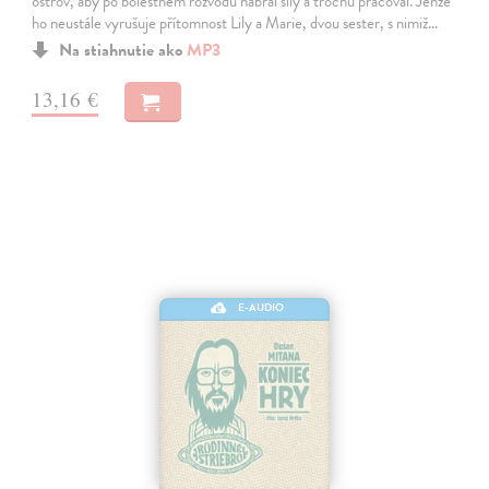
ostrov, aby po bolestném rozvodu nabral síly a trochu pracoval. Jenže
ho neustále vyrušuje přítomnost Lily a Marie, dvou sester, s nimiž…
Na stiahnutie ako
MP3
13,16 €
E-AUDIO