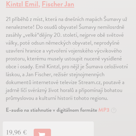
Kintzl Emil
,
Fischer Jan
21 příběhů z míst, která na dnešních mapách Šumavy už
nenaleznete! Do osudů obyvatel Šumavy nemilosrdně
zasáhly „velké“dějiny 20. století, nejprve obě světové
války, poté odsun německých obyvatel, neprodyšné
uzavření hranice a vytvoření vojenského výcvikového
prostoru, kterému musely ustoupit nuceně vysídlené
obce i osady. Emil Kintzl, pro nějž je Šumava celoživotní
láskou, a Jan Fischer, režisér stejnojmenných
dokumentů internetové televize Stream.cz, poutavě a
jadrně líčí svérázný život horalů a připomínají bohatou
průmyslovou a kulturní historii tohoto regionu.
E-audio na stiahnutie v digitálnom formáte
MP3
?
19,96 €