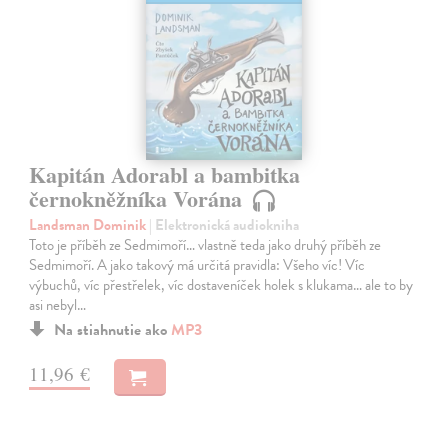
Kapitán Adorabl a bambitka
černokněžníka Vorána
Landsman Dominik
| Elektronická audiokniha
Toto je příběh ze Sedmimoří… vlastně teda jako druhý příběh ze
Sedmimoří. A jako takový má určitá pravidla: Všeho víc! Víc
výbuchů, víc přestřelek, víc dostaveníček holek s klukama… ale to by
asi nebyl…
Na stiahnutie ako
MP3
11,96 €