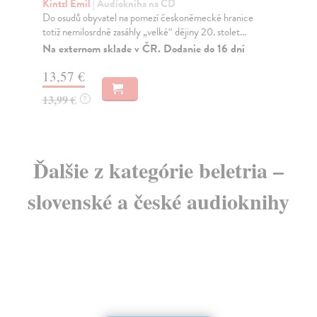
„Před dvěma nedělemi jsi neměl ani klíče od bytu a
Kdo
najednou máš rodinu – svěřeného psa a půjčenou ho...
k h
Na stiahnutie ako
MP3
11,16 €
13
Ďalšie z kategórie beletria –
slovenské a české audioknihy