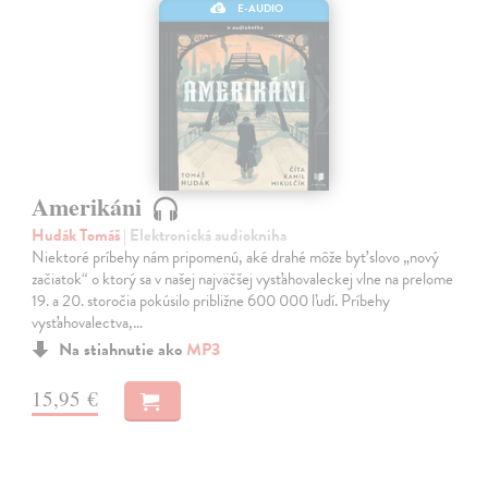
E-AUDIO
Amerikáni
Hudák Tomáš
| Elektronická audiokniha
Niektoré príbehy nám pripomenú, aké drahé môže byť slovo „nový
začiatok“ o ktorý sa v našej najväčšej vysťahovaleckej vlne na prelome
19. a 20. storočia pokúsilo približne 600 000 ľudí. Príbehy
vysťahovalectva,…
Na stiahnutie ako
MP3
15,95 €