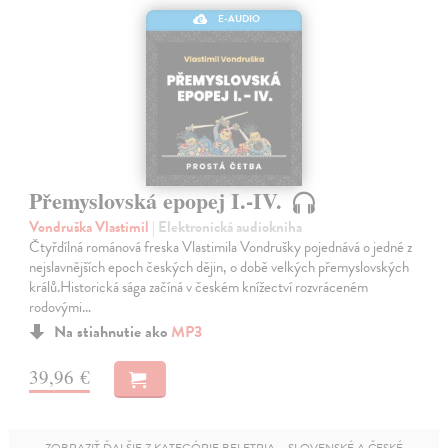
E-AUDIO
Přemyslovská epopej I.-IV.
Vondruška Vlastimil
| Elektronická audiokniha
Čtyřdílná románová freska Vlastimila Vondrušky pojednává o jedné z
nejslavnějších epoch českých dějin, o době velkých přemyslovských
králů.Historická sága začíná v českém knížectví rozvráceném
rodovými…
Na stiahnutie ako
MP3
39,96 €