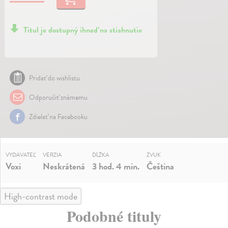
Titul je dostupný ihneď na stiahnutie
Pridať do wishlistu
Odporučiť známemu
Zdielať na Facebooku
VYDAVATEĽ
VERZIA
DĹŽKA
ZVUK
Voxi
Neskrátená
3 hod. 4 min.
Čeština
High-contrast mode
Podobné tituly