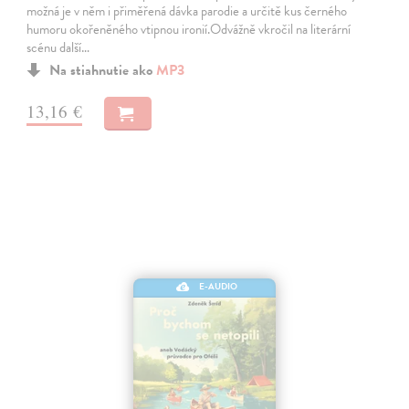
možná je v něm i přiměřená dávka parodie a určitě kus černého
humoru okořeněného vtipnou ironií.Odvážně vkročil na literární
scénu další…
Na stiahnutie ako
MP3
13,16 €
E-AUDIO