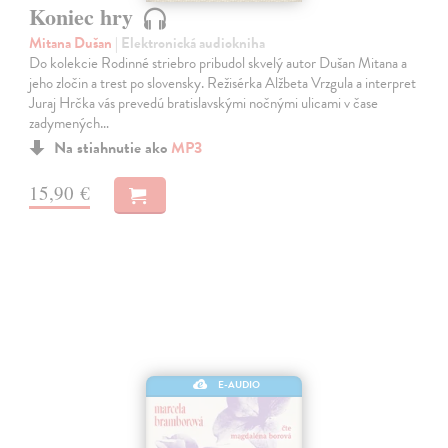
Koniec hry
Mitana Dušan
| Elektronická audiokniha
Do kolekcie Rodinné striebro pribudol skvelý autor Dušan Mitana a
jeho zločin a trest po slovensky. Režisérka Alžbeta Vrzgula a interpret
Juraj Hrčka vás prevedú bratislavskými nočnými ulicami v čase
zadymených…
Na stiahnutie ako
MP3
15,90 €
E-AUDIO