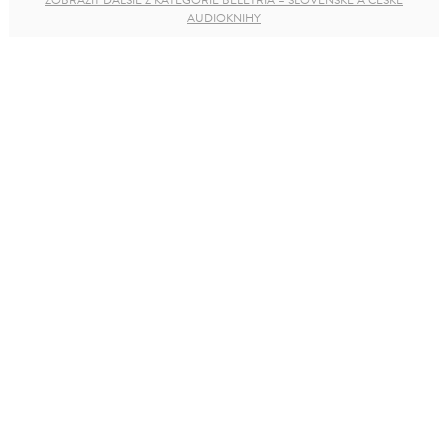
ZOBRAZIŤ ĎALŠIE Z KATEGÓRIE BELETRIA – SLOVENSKÉ A ČESKÉ
AUDIOKNIHY