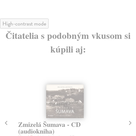
High-contrast mode
Čitatelia s podobným vkusom si
kúpili aj:
E-AUDIO
Umina verze
N
Hakl Emil
| Elektronická audiokniha
Žá