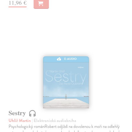
11,96 €
E-AUDIO
Sestry
Uhlíř Martin
| Elektronická audiokniha
Psychologický románRobert odjíždí na dovolenou k moři na odlehlý