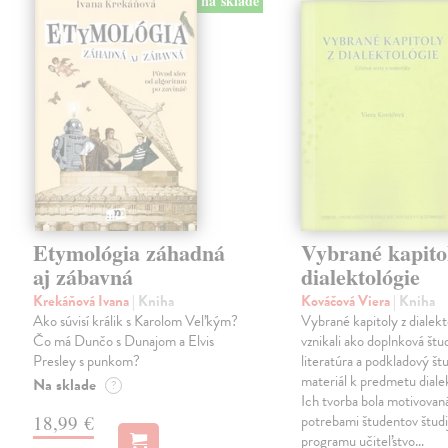
na sklade
Etymológia záhadná
Vybrané kapito
aj zábavná
dialektológie
Krekáňová Ivana
| Kniha
Kováčová Viera
| Kniha
Ako súvisí králik s Karolom Veľkým?
Vybrané kapitoly z dialekt
Čo má Dunčo s Dunajom a Elvis
vznikali ako doplnková štu
Presley s punkom?
literatúra a podkladový št
materiál k predmetu dialek
Na sklade
?
Ich tvorba bola motivovan
18,99 €
potrebami študentov štud
programu učiteľstvo…