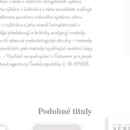
ází z teze o relativní obligátnosti výběru
to výběru v češtině a v této souvislosti ověřuje
celkovou povahou vidového systému obou
c v ruštině a s jeho menší kompletností v
je představují a kriticky analyzují metody
sou tři obecné metodologické okruhy – metody
viorálních pak metody využívající reakční časy,
. – Vychází ve spolupráci s Ústavem pro jazyk
tové agentury České republiky č. 16-19561S
Podobné tituly