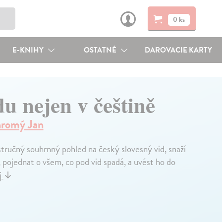
0 ks
E-KNIHY
OSTATNÉ
DAROVACIE KARTY
u nejen v češtině
romý Jan
stručný souhrnný pohled na český slovesný vid, snaží
 pojednat o všem, co pod vid spadá, a uvést ho do
j
↓