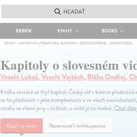
REBRÍK
KNIHY
BOOKS
KNIHY
-
JAZYKOVÁ LITERATÚRA, SLOVNÍKY, ENCYKLOPÉDIE
-
JAZYKOVEDA
Kapitoly o slovesném vid
Veselý Luboš
,
Veselý Vojtěch
,
Bláha Ondřej
,
Ch
Knížka sestává ze čtyř kapitol. Český vid v kostce předestírá 
se ho představit v jeho komplexnosti a ve všech souvislostech,
vztahu se všemi jevy v češtině, u nichž je to možné.
Čítať ďale
Kúpiť
na webe
Rezervovať v kníhkupectve