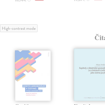
High-contrast mode
Čit