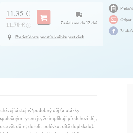
Pridať d
11,35 €
Odporu
Zasielame do 12 dní
11,70 €
?
Zdielať
Pozrieť dostupnosť v kníhkupectvách
dcházející stejný/podobný děj (a otázky
ž společným rysem je, že implikují předchozí děj,
ostavět dům; dosolit polévku; dítě doplakalo).