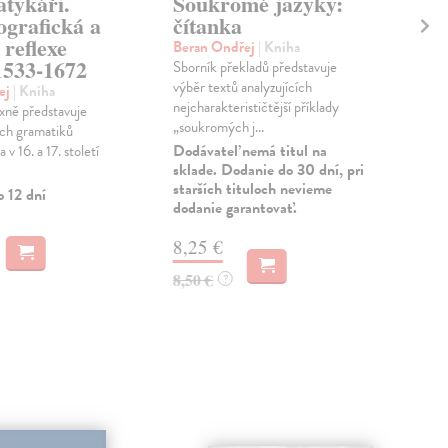
tykáři.
Soukromé jazyky:
G
grafická a
čítanka
Cž
 reflexe
Beran Ondřej
| Kniha
Kou
1533-1672
Sborník překladů představuje
Kata
výběr textů analyzujících
češt
ej
| Kniha
nejcharakterističtější příklady
a (z
xně představuje
„soukromých j...
jako 
ích gramatiků
Dodávateľ nemá titul na
Zas
v 16. a 17. století
sklade. Dodanie do 30 dní, pri
starších tituloch nevieme
10
o 12 dní
dodanie garantovať.
11,
8,25 €
8,50 €
?