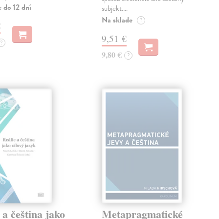
 do 12 dní
subjekt.…
Na sklade
?
€
9,51 €
?
9,80 €
?
 a čeština jako
Metapragmatické