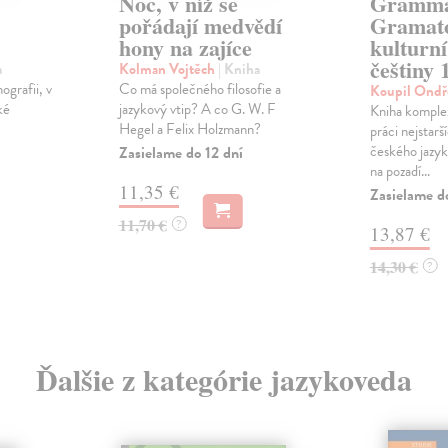
Noc, v níž se
Gramma
pořádají medvědí
Gramato
hony na zajíce
kulturní
češtiny 
a
Kolman Vojtěch
| Kniha
ografii, v
Co má společného filosofie a
Koupil Ondř
ké
jazykový vtip? A co G. W. F
Kniha komple
Hegel a Felix Holzmann?
práci nejstarš
českého jazyka 
Zasielame do 12 dní
na pozadí...
11,35 €
Zasielame d
11,70 €
?
13,87 €
14,30 €
?
Ďalšie z kategórie jazykoveda