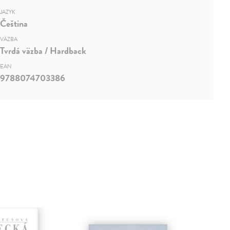
JAZYK
Čeština
VÄZBA
Tvrdá väzba / Hardback
EAN
9788074703386