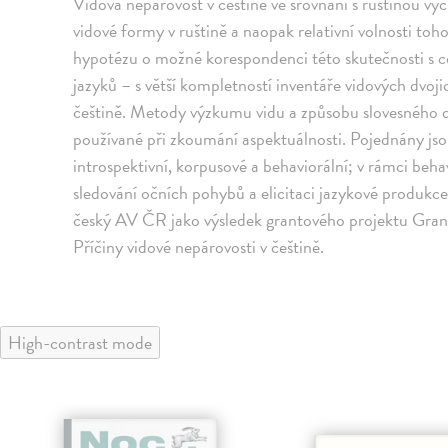
Vidová nepárovost v češtině ve srovnání s ruštinou vych
vidové formy v ruštině a naopak relativní volnosti toho
hypotézu o možné korespondenci této skutečnosti s 
jazyků – s větší kompletností inventáře vidových dvoji
češtině. Metody výzkumu vidu a způsobu slovesného dě
používané při zkoumání aspektuálnosti. Pojednány j
introspektivní, korpusové a behaviorální; v rámci beha
sledování očních pohybů a elicitaci jazykové produkce
český AV ČR jako výsledek grantového projektu Gran
Příčiny vidové nepárovosti v češtině.
High-contrast mode