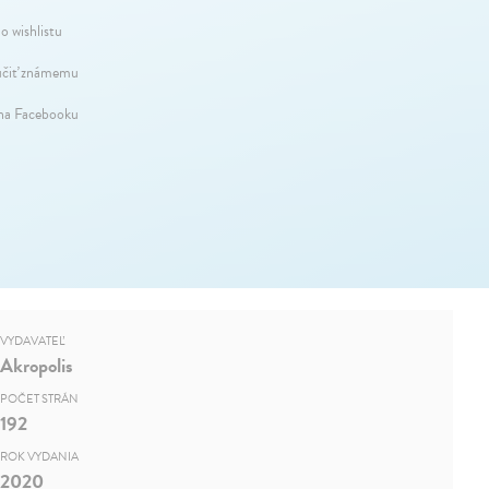
o wishlistu
čiť známemu
 na Facebooku
VYDAVATEĽ
Akropolis
POČET STRÁN
192
ROK VYDANIA
2020