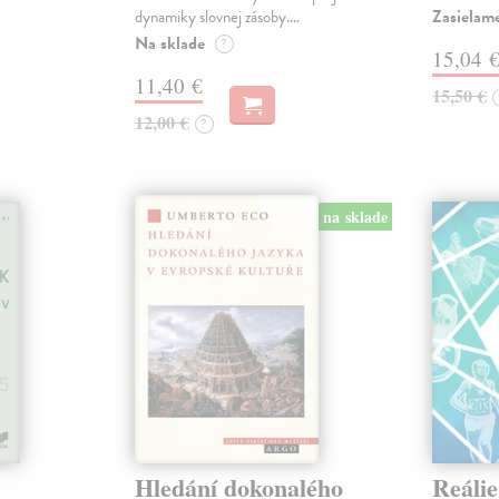
Zasielame
dynamiky slovnej zásoby.…
Na sklade
?
15,04 
11,40 €
15,50 €
12,00 €
?
na sklade
Hledání dokonalého
Reálie