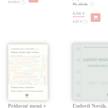
19,99 €
?
Na sklade
?
4,04 €
4,25 €
?
Prídavné mená v
Ľudovít Novák.