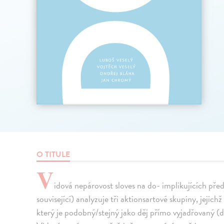
O TITULE
V
idová nepárovost sloves na do- implikujících pře
související) analyzuje tři aktionsartové skupiny, jejich
který je podobný/stejný jako děj přímo vyjadřovaný (d