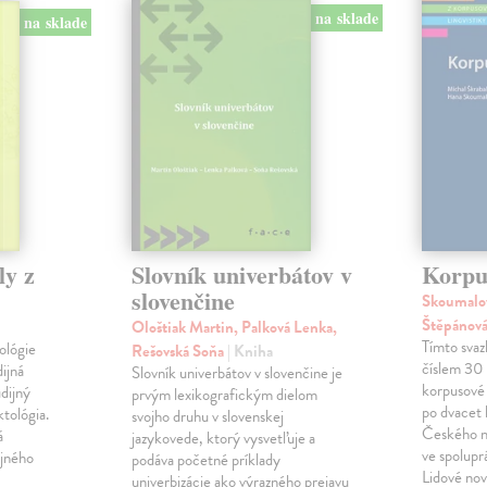
na sklade
na sklade
ly z
Slovník univerbátov v
Korpus
slovenčine
Skoumalov
Štěpánová
Ološtiak Martin, Palková Lenka,
Tímto sva
ológie
Rešovská Soňa
| Kniha
číslem 30 
dijná
Slovník univerbátov v slovenčine je
korpusové 
udijný
prvým lexikografickým dielom
po dvacet 
tológia.
svojho druhu v slovenskej
Českého n
á
jazykovede, ktorý vysvetľuje a
ve spolupr
ijného
podáva početné príklady
Lidové nov
univerbizácie ako výrazného prejavu