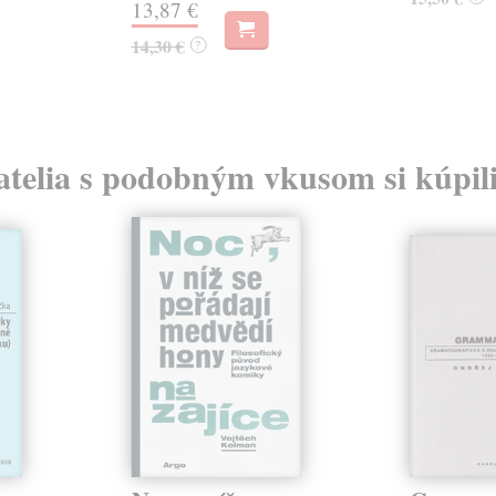
13,87 €
14,30 €
?
atelia s podobným vkusom si kúpili