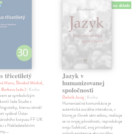
na sklade
 třicetiletý
Jazyk v
humanizovanej
á Hana, Škrabal Michal,
spoločnosti
 Barbora (eds.)
| Kniha
zkem se symbolickým
Dolník Juraj
| Kniha
končí řada Studie z
Humanizačná komunikácia je
lingvistiky, kterou téměř
autentická sociálna interakcia, v
let vydával Ústav
ktorej je človek sám sebou, realizuje
árodního korpusu FF UK
sa vo svojej pôvodnosti, reprodukuje
áci s Nakladatelstvím
svoju ľudskosť, svoj prirodzený
iny.…
spôsob existencie ako sociálny