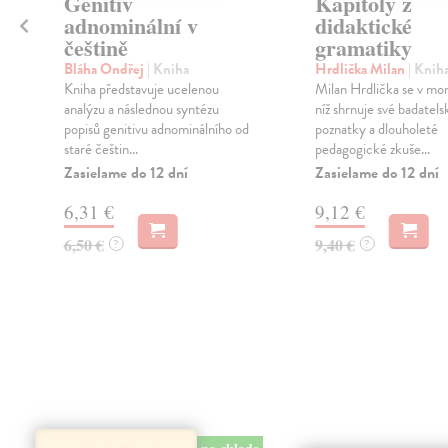
Genitiv
Kapitoly z
adnominální v
didaktické
češtině
gramatiky
Bláha Ondřej
| Kniha
Hrdlička Milan
| Knih
Kniha představuje ucelenou
Milan Hrdlička se v mon
analýzu a následnou syntézu
níž shrnuje své badatels
popisů genitivu adnominálního od
poznatky a dlouholeté
staré češtin...
pedagogické zkuše...
Zasielame do 12 dní
Zasielame do 12 dní
6,31 €
9,12 €
6,50 €
9,40 €
?
?