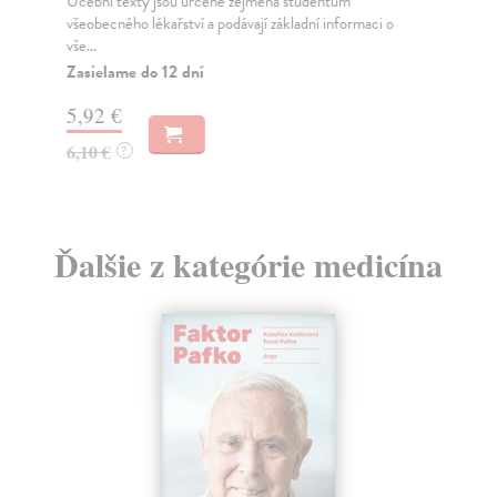
Učební texty jsou určené zejména studentům
Če
všeobecného lékařství a podávají základní informaci o
Uče
vše...
akt
Zasielame do 12 dní
Za
5,92 €
7,
6,10 €
?
8,
Ďalšie z kategórie medicína