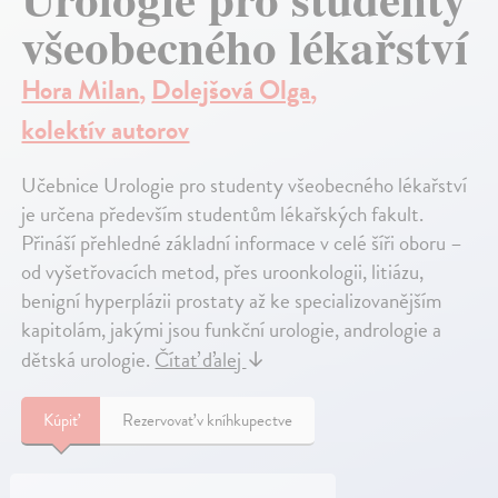
všeobecného lékařství
Hora Milan
,
Dolejšová Olga
,
kolektív autorov
Učebnice Urologie pro studenty všeobecného lékařství
je určena především studentům lékařských fakult.
Přináší přehledné základní informace v celé šíři oboru –
od vyšetřovacích metod, přes uroonkologii, litiázu,
benigní hyperplázii prostaty až ke specializovanějším
kapitolám, jakými jsou funkční urologie, andrologie a
dětská urologie.
Čítať ďalej
↓
Kúpiť
Rezervovať v kníhkupectve