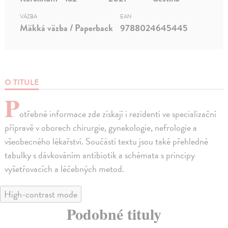
VÄZBA
EAN
Mäkká väzba / Paperback
9788024645445
O TITULE
P
otřebné informace zde získají i rezidenti ve specializační
přípravě v oborech chirurgie, gynekologie, nefrologie a
všeobecného lékařství. Součástí textu jsou také přehledné
tabulky s dávkováním antibiotik a schémata s principy
vyšetřovacích a léčebných metod.
High-contrast mode
Podobné tituly