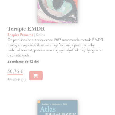
Terapie EMDR
Shapiro Francine
| Kniha
Od první intuice autorky v roce 1987 zaznamenala metoda EMDR
značný rozvoj a zařadila se mezi nejefektivnější přístupy léčby
následků traumat, potažmo mnoha jiných dysfunkcí vyplývajících z
traumatických…
Zasielame do 12 dní
50,76 €
56,40 €
?