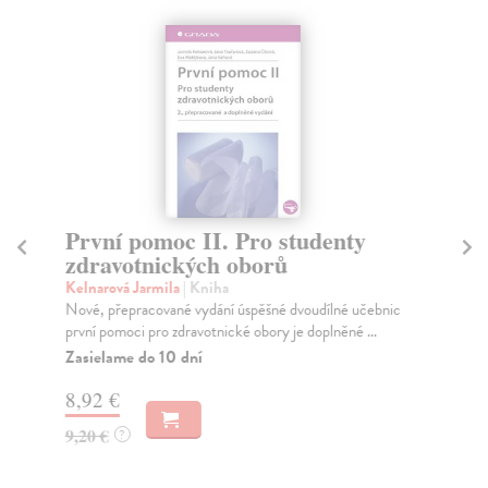
První pomoc II. Pro studenty
P
zdravotnických oborů
z
Kelnarová Jarmila
| Kniha
Kel
Nové, přepracované vydání úspěšné dvoudílné učebnic
Nov
první pomoci pro zdravotnické obory je doplněné ...
zdr
pr..
Zasielame do 10 dní
Za
8,92 €
11
9,20 €
?
11