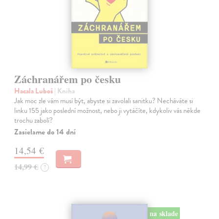
Záchranářem po česku
Hacala Luboš
| Kniha
Jak moc zle vám musí být, abyste si zavolali sanitku? Necháváte si
linku 155 jako poslední možnost, nebo ji vytáčíte, kdykoliv vás někde
trochu zabolí?
Zasielame do 14 dní
14,54 €
14,99 €
?
na sklade