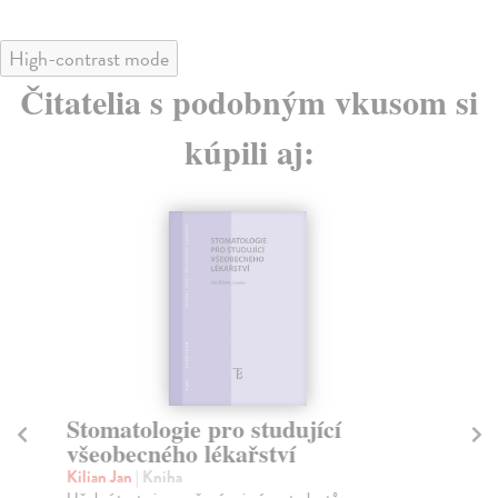
High-contrast mode
Čitatelia s podobným vkusom si
kúpili aj:
Stomatologie pro studující
So
všeobecného lékařství
zd
zu
Kilian Jan
| Kniha