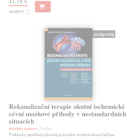
41,18 €
46,80 €
?
predpredaj
Rekanalizační terapie akutní ischemické
cévní mozkové příhody v nestandardních
situacích
kolektív autorov
| Kniha
Prakticky zaměřený klinický průvodce moderní akutní léčbou