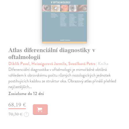
Atlas diferenciální diagnostiky v
oftalmologii
Diblík Pavel, Heissigerová Jarmila, Svozílková Petra
| Kniha
Diferenciální diagnostika v oftalmologii je mimořádně obtížná
vzhledem k obrovskému počtu různých nozologických jednotek
postihujících každou ze struktur oka. Obrazový atlas přináší přehled
nejčastějších…
Zasielame do 12 dní
68,19 €
70,30 €
?