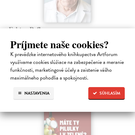
Faktor Pafko
Kadlecová Kateřina, Pafko Pavel
| Kniha
Príjmete naše cookies?
Profesor Pavel Pafko letos oslavil pětaosmdesátiny a za pár měsíců
šedesát let v témže zaměstnání, totiž jako břišní a hrudní chirurg III.
K prevádzke internetového kníhkupectva Artforum
chirurgické kliniky 1. lékařské fakulty Univerzity Karlovy v Praze.…
využívame cookies slúžiace na zabezpečenie a meranie
Zasielame do 12 dní
funkčnosti, marketingové účely a zaistenie vášho
15,91 €
maximálneho pohodlia a spokojnosti.
16,40 €
?
NASTAVENIA
SÚHLASÍM