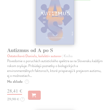
Autizmus od A po S
Ostatníková Daniela, kolektív autorov
| Kniha
Povedomie o poruchách autistického spektra sa na Slovensku každým
rokom zvyšuje. Pribúdajú poznatky o biologických a
environmentálnych faktoroch, ktoré prispievajú k prejavom autizmu,
aj o možnostiach…
Na sklade
?
28,41 €
29,90 €
?