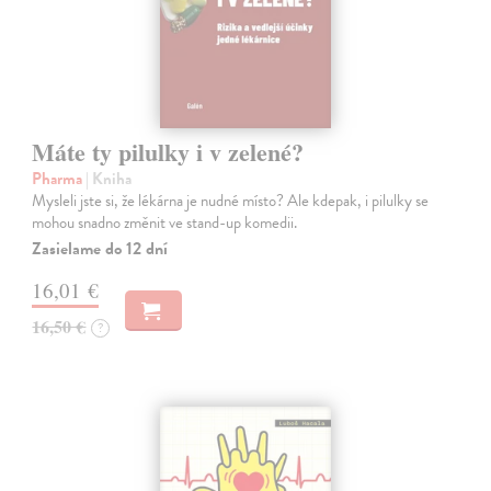
Máte ty pilulky i v zelené?
Pharma
| Kniha
Mysleli jste si, že lékárna je nudné místo? Ale kdepak, i pilulky se
mohou snadno změnit ve stand-up komedii.
Zasielame do 12 dní
16,01 €
16,50 €
?