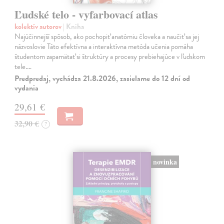
Ľudské telo - vyfarbovací atlas
kolektív autorov
| Kniha
Najúčinnejší spôsob, ako pochopiť anatómiu človeka a naučiť sa jej
názvoslovie Táto efektívna a interaktívna metóda učenia pomáha
študentom zapamätať si štruktúry a procesy prebiehajúce v ľudskom
tele.…
Predpredaj, vychádza 21.8.2026, zasielame do 12 dní od
vydania
29,61 €
32,90 €
?
novinka