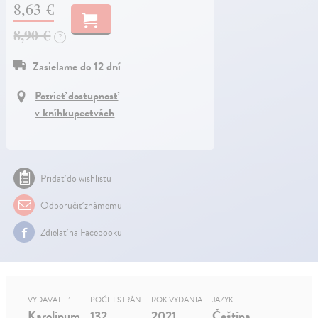
8,63 €
8,90 €
?
Zasielame do 12 dní
Pozrieť dostupnosť
v kníhkupectvách
Pridať do wishlistu
Odporučiť známemu
Zdielať na Facebooku
VYDAVATEĽ
POČET STRÁN
ROK VYDANIA
JAZYK
Karolinum
132
2021
Čeština