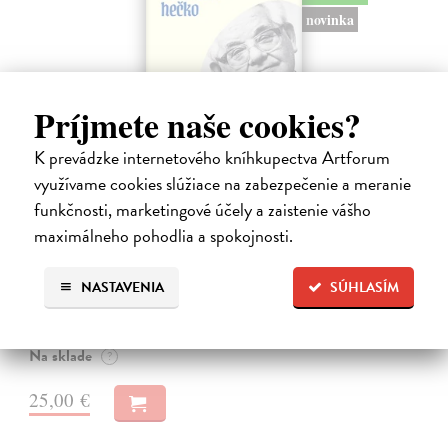
novinka
Príjmete naše cookies?
K prevádzke internetového kníhkupectva Artforum
využívame cookies slúžiace na zabezpečenie a meranie
funkčnosti, marketingové účely a zaistenie vášho
Dobrodružstvo prekladu
maximálneho pohodlia a spokojnosti.
Hečko Blahoslav
| Kniha
„Nádherná kniha o úskaliach prekladateľského remesla a bohatstve
NASTAVENIA
SÚHLASÍM
nášho jazyka.“ Adam Berka, vydavateľ Blahoslav Hečko (*1915 Suchá
nad Parnou – †2002 Bratislava) je jedny´m z najvy´znamnejších
slovensky´ch,…
Na sklade
?
25,00 €