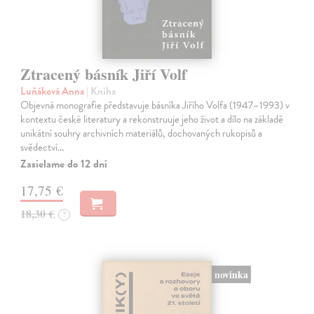
Ztracený básník Jiří Volf
Luňáková Anna
| Kniha
Objevná monografie představuje básníka Jiřího Volfa (1947–1993) v
kontextu české literatury a rekonstruuje jeho život a dílo na základě
unikátní souhry archivních materiálů, dochovaných rukopisů a
svědectví…
Zasielame do 12 dní
17,75 €
18,30 €
?
novinka