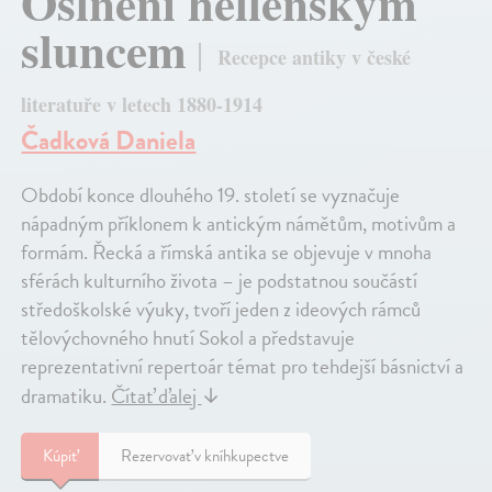
Oslněni hellénským
sluncem
Recepce antiky v české
literatuře v letech 1880-1914
Čadková Daniela
Období konce dlouhého 19. století se vyznačuje
nápadným příklonem k antickým námětům, motivům a
formám. Řecká a římská antika se objevuje v mnoha
sférách kulturního života – je podstatnou součástí
středoškolské výuky, tvoří jeden z ideových rámců
tělovýchovného hnutí Sokol a představuje
reprezentativní repertoár témat pro tehdejší básnictví a
dramatiku.
Čítať ďalej
↓
Kúpiť
Rezervovať v kníhkupectve