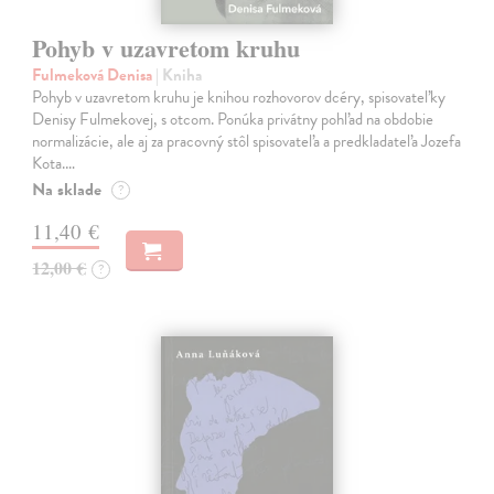
Pohyb v uzavretom kruhu
Fulmeková Denisa
| Kniha
Pohyb v uzavretom kruhu je knihou rozhovorov dcéry, spisovateľky
Denisy Fulmekovej, s otcom. Ponúka privátny pohľad na obdobie
normalizácie, ale aj za pracovný stôl spisovateľa a predkladateľa Jozefa
Kota.…
Na sklade
?
11,40 €
12,00 €
?