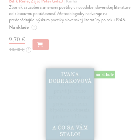
Bílik René, Zajac Peter (eds.)
| Kniha
Zborník sa zaoberá zmenami poetiky v novodobej slovenskej literatúre
od klasicizmu po súčasnosť. Metodologicky nadväzuje na
predchádzajúci výskum poetiky slovenskej literatúry po roku 1945.
Na sklade
?
9,70 €
10,00 €
?
na sklade