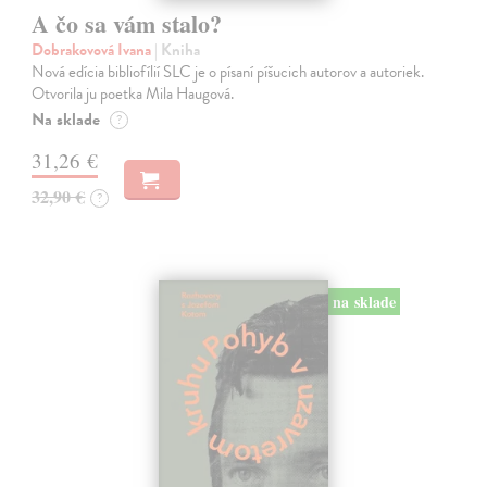
A čo sa vám stalo?
Dobrakovová Ivana
| Kniha
Nová edícia bibliofílií SLC je o písaní píšucich autorov a autoriek.
Otvorila ju poetka Mila Haugová.
Na sklade
?
31,26 €
32,90 €
?
na sklade