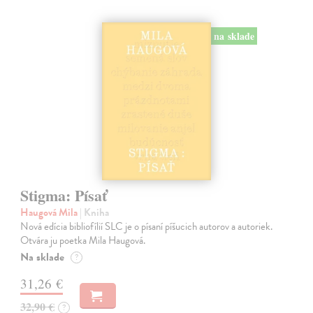
na sklade
Stigma: Písať
Haugová Mila
| Kniha
Nová edícia bibliofílií SLC je o písaní píšucich autorov a autoriek.
Otvára ju poetka Mila Haugová.
Na sklade
?
31,26 €
32,90 €
?