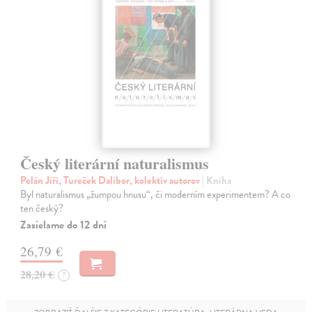
Český literární naturalismus
Pelán Jiří, Tureček Dalibor, kolektív autorov
| Kniha
Byl naturalismus „žumpou hnusu“, či moderním experimentem? A co
ten český?
Zasielame do 12 dní
26,79 €
28,20 €
?