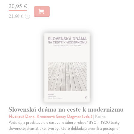
20,95 €
21,60 €
?
Slovenská dráma na ceste k modernizmu
Hučková Dana, Kročanová Garay Dagmar (eds.)
| Kniha
Antológia predstavuje v časovom zábere rokov 1890 – 1920 texty
slovenskej dramatickej tvorby, ktoré dokladajú prienik a postupné