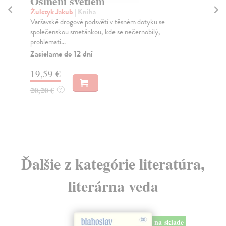
Oslněni světlem
P
Żulczyk Jakub
| Kniha
Fiš
Varšavské drogové podsvětí v těsném dotyku se
Kni
společenskou smetánkou, kde se nečernobílý,
byl
problemati...
Za
Zasielame do 12 dní
45
19,59 €
46
20,20 €
?
Ďalšie z kategórie literatúra,
literárna veda
na sklade