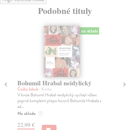
Podobné tituly
na sklade
Bohumil Hrabal neidylický
D
Češka Jakub
| Kniha
Li
V knize Bohumil Hrabal neidylický vychází vůbec
Vel
poprvé kompletní přepis hovorů Bohumila Hrabala z
kni
ad...
Na
Na sklade
?
21
22,99 €