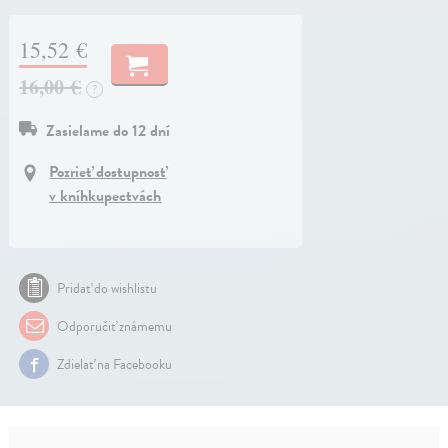
15,52 €
16,00 €
?
Zasielame do 12 dní
Pozrieť dostupnosť
v kníhkupectvách
Pridať do wishlistu
Odporučiť známemu
Zdielať na Facebooku