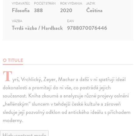
VYDAVATEĽ
POČET STRÁN
ROK VYDANIA
JAZYK
Filosofia
388
2020
Čeština
VÄZBA
EAN
Tvrdá väzba / Hardback
9788070076446
O TITULE
T
yrš, Vrchlický, Zeyer, Machar a další v ní spatřují ideál
dokonalosti a promítají do ní vše, co postrádá jejich
současnost. Kniha zkoumá a analyzuje různé projevy oslnění
„hellénským“ sluncem v tehdejší české kultuře a zároveň
sleduje její pozvolný odklon od antického ideálu s příchodem
moderny.
High-contrast mode