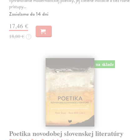
vyhraňovanie modernistickej poetiky, jej cielené inovácie a tiež rôzne
prístupy…
Zasielame do 14 dní
17,46 €
18,00 €
?
na sklade
Poetika novodobej slovenskej literatúry