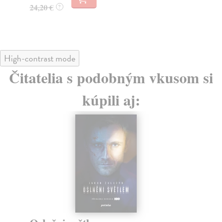
24,20 €
?
High-contrast mode
Čitatelia s podobným vkusom si
kúpili aj: