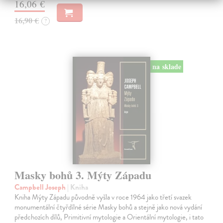
16,06 €
16,90 €
?
na sklade
Masky bohů 3. Mýty Západu
Campbell Joseph
| Kniha
Kniha Mýty Západu původně vyšla v roce 1964 jako třetí svazek
monumentální čtyřdílné série Masky bohů a stejně jako nová vydání
předchozích dílů, Primitivní mytologie a Orientální mytologie, i tato