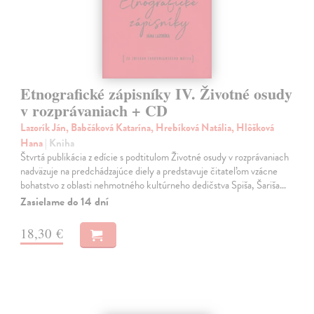
Etnografické zápisníky IV. Životné osudy
v rozprávaniach + CD
Lazorík Ján, Babčáková Katarína, Hrebíková Natália, Hlôšková
Hana
| Kniha
Štvrtá publikácia z edície s podtitulom Životné osudy v rozprávaniach
nadväzuje na predchádzajúce diely a predstavuje čitateľom vzácne
bohatstvo z oblasti nehmotného kultúrneho dedičstva Spiša, Šariša…
Zasielame do 14 dní
18,30 €