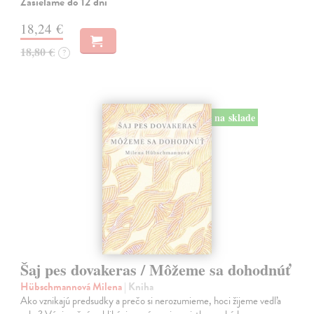
Zasielame do 12 dní
18,24 €
18,80 €
?
na sklade
Šaj pes dovakeras / Môžeme sa dohodnúť
Hübschmannová Milena
| Kniha
Ako vznikajú predsudky a prečo si nerozumieme, hoci žijeme vedľa