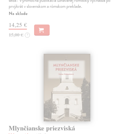
seba? Výnimočná publikácia uznávanej romistky vychádza po
prvýkrát v slovenskom a rómskom preklade.
Na sklade
14,25 €
15,00 €
?
Mlynčianske priezviská