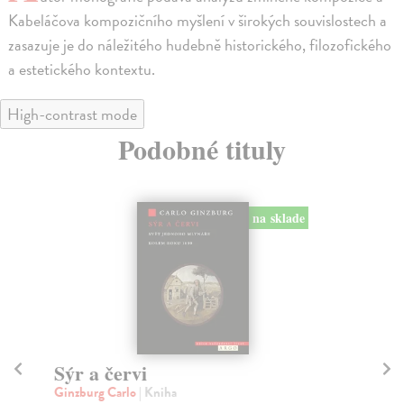
Kabeláčova kompozičního myšlení v širokých souvislostech a
zasazuje je do náležitého hudebně historického, filozofického
a estetického kontextu.
High-contrast mode
Podobné tituly
na sklade
Japonská mysl
Ob
Davies Roger M.
| Kniha
Ka