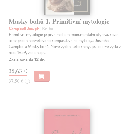
Masky bohů 1. Primitivní mytologie
Campbell Joseph
| Kniha
Primitivní mytologie je prvním dílem monumentální čtyřsvazkové
série předního světového komparativního mytologa Josepha
Campbella Masky bohů. Nové vydání této knihy, jež poprvé vyšla v
roce 1959, začleňuje…
Zasielame do 12 dní
35,63 €
37,50 €
?