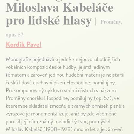
Miloslava Kabeláče
pro lidské hlasy
Proměny,
opus 57
Kordík Pavel
Monografie pojednává o jedné z nejpozoruhodnějších
vokálních kompozic české hudby, jejímž jediným
tématem a zároveň jedinou hudební matérií je nejstarší
česká lidová duchovní píseň Hospodine, pomiluj ny.
Prokomponovaný cyklus o sedmi částech s názvem
Proměny chorálu Hospodine, pomiluj ny (op. 57), ve
kterém se skladatel zmocňuje tvárných ohnisek písně a
výrazově je monumentalizuje, aniž by zde víceméně
porušil její nám známý melodický tvar, promýšlel
Miloslav Kabeláč (1908–1979) mnoho let a je zároveň