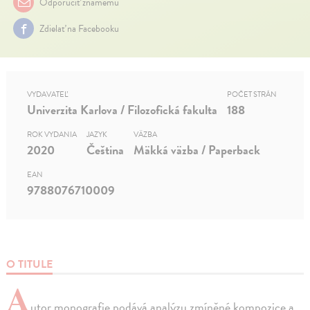
Odporučiť známemu
Zdielať na Facebooku
VYDAVATEĽ
POČET STRÁN
Univerzita Karlova / Filozofická fakulta
188
ROK VYDANIA
JAZYK
VÄZBA
2020
Čeština
Mäkká väzba / Paperback
EAN
9788076710009
O TITULE
A
utor monografie podává analýzu zmíněné kompozice a