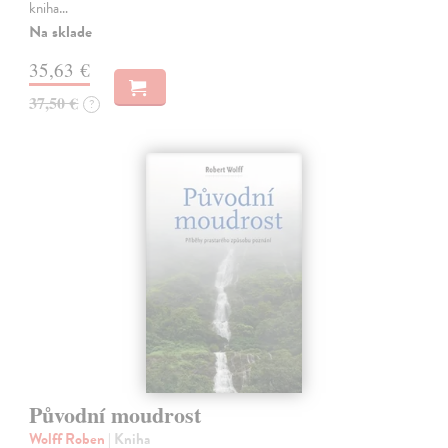
kniha…
Na sklade
35,63 €
37,50 €
?
Původní moudrost
Wolff Roben
| Kniha