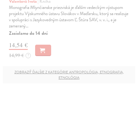
Valentová Iveta
| Kniha
Monografia Mlynčianske priezviská je ďalším vedeckým výstupom
projektu Výskumného ústavu Slovákov v Maďarsku, ktorý sa realizuje
v spolupráci s Jazykovedným ústavom Ľ. Štúra SAV, v. v. i., a je
zameraný…
Zasielame do 14 dní
14,54 €
14,99 €
?
ZOBRAZIŤ ĎALŠIE Z KATEGÓRIE ANTROPOLÓGIA, ETNOGRAFIA,
ETNOLÓGIA