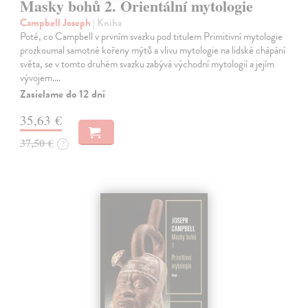
Masky bohů 2. Orientální mytologie
Campbell Joseph
| Kniha
Poté, co Campbell v prvním svazku pod titulem Primitivní mytologie
prozkoumal samotné kořeny mýtů a vlivu mytologie na lidské chápání
světa, se v tomto druhém svazku zabývá východní mytologií a jejím
vývojem.…
Zasielame do 12 dní
35,63 €
37,50 €
?