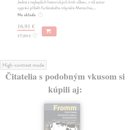
V knize Japonská mysl nabízí autoři západním čtenářům
Tat
zasvěceného průvodce, který jim pomůže pochopi...
obý
ko..
Na sklade
?
Na
15,49 €
11
16,30 €
?
12
High-contrast mode
Čitatelia s podobným vkusom si
kúpili aj:
E-KNIHA