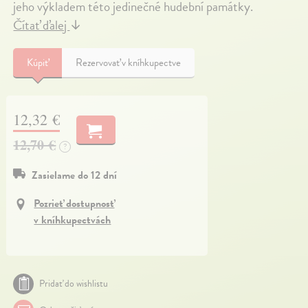
jeho výkladem této jedinečné hudební památky.
Čítať ďalej
↓
Kúpiť
Rezervovať v kníhkupectve
12,32 €
12,70 €
?
Zasielame do 12 dní
Pozrieť dostupnosť
v kníhkupectvách
Pridať do wishlistu