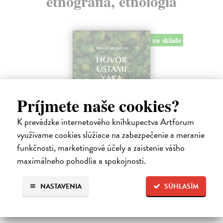
etnografia, etnológia
na sklade
Príjmete naše cookies?
K prevádzke internetového kníhkupectva Artforum
využívame cookies slúžiace na zabezpečenie a meranie
funkčnosti, marketingové účely a zaistenie vášho
Hovor ústami Yaka
maximálneho pohodlia a spokojnosti.
Bombjaková Daša
| Kniha
Ich deti denne prejdú rukami aj dvadsiatich rôznych ľudí. Nepoznajú
koncept viny, netolerujú chvastanie a namiesto o vzdelávaní hovoria o
NASTAVENIA
SÚHLASÍM
zdieľaní múdrosti a dozrievaní.
Na sklade