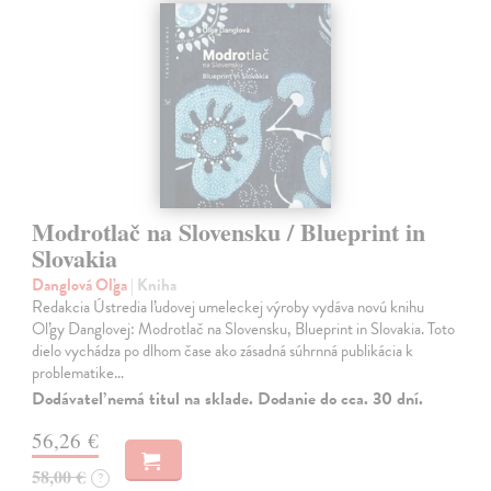
Modrotlač na Slovensku / Blueprint in
Slovakia
Danglová Oľga
| Kniha
Redakcia Ústredia ľudovej umeleckej výroby vydáva novú knihu
Oľgy Danglovej: Modrotlač na Slovensku, Blueprint in Slovakia. Toto
dielo vychádza po dlhom čase ako zásadná súhrnná publikácia k
problematike…
Dodávateľ nemá titul na sklade. Dodanie do cca. 30 dní.
56,26 €
58,00 €
?