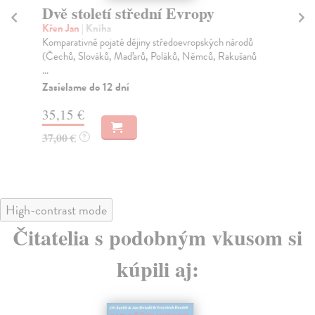
Dvě století střední Evropy
Sl
p
Křen Jan
| Kniha
Komparativně pojaté dějiny středoevropských národů
No
(Čechů, Slováků, Maďarů, Poláků, Němců, Rakušanů
Obs
...
sla
Zasielame do 12 dní
Za
35,15 €
31
37,00 €
?
32
High-contrast mode
Čitatelia s podobným vkusom si
kúpili aj: