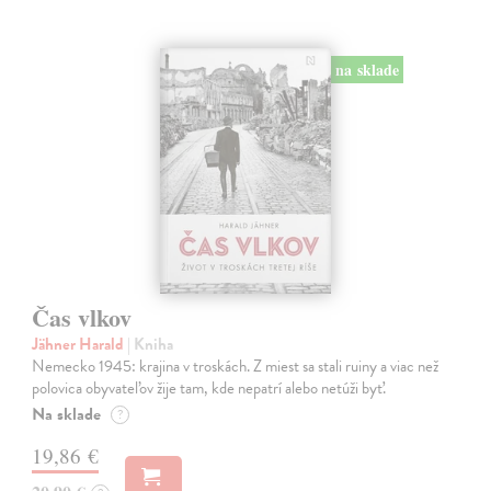
na sklade
Čas vlkov
Jähner Harald
| Kniha
Nemecko 1945: krajina v troskách. Z miest sa stali ruiny a viac než
polovica obyvateľov žije tam, kde nepatrí alebo netúži byť.
Na sklade
?
19,86 €