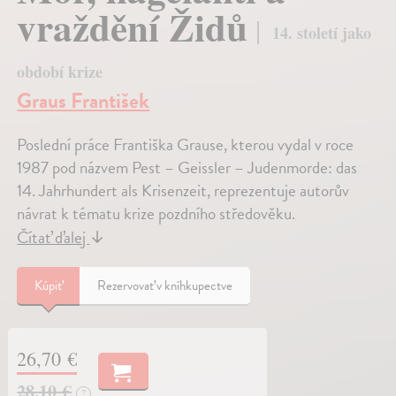
vraždění Židů
14. století jako
období krize
Graus František
Poslední práce Františka Grause, kterou vydal v roce
1987 pod názvem Pest – Geissler – Judenmorde: das
14. Jahrhundert als Krisenzeit, reprezentuje autorův
návrat k tématu krize pozdního středověku.
Čítať ďalej
↓
Kúpiť
Rezervovať v kníhkupectve
26,70 €
28,10 €
?