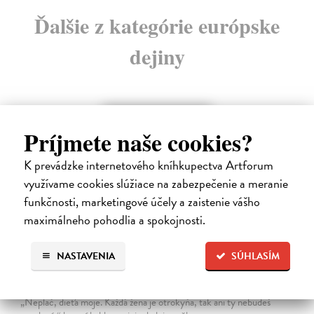
Ďalšie z kategórie európske
dejiny
na sklade
Príjmete naše cookies?
K prevádzke internetového kníhkupectva Artforum
využívame cookies slúžiace na zabezpečenie a meranie
funkčnosti, marketingové účely a zaistenie vášho
maximálneho pohodlia a spokojnosti.
NASTAVENIA
SÚHLASÍM
Sedliačky
Kuciel-Frydryszak Joanna
| Kniha
„Neplač, dieťa moje. Každá žena je otrokyňa, tak ani ty nebudeš