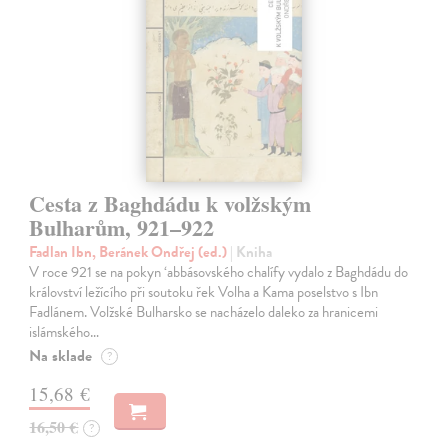
Cesta z Baghdádu k volžským
Bulharům, 921–922
Fadlan Ibn, Beránek Ondřej (ed.)
| Kniha
V roce 921 se na pokyn ‘abbásovského chalífy vydalo z Baghdádu do
království ležícího při soutoku řek Volha a Kama poselstvo s Ibn
Fadlánem. Volžské Bulharsko se nacházelo daleko za hranicemi
islámského…
Na sklade
?
15,68 €
16,50 €
?