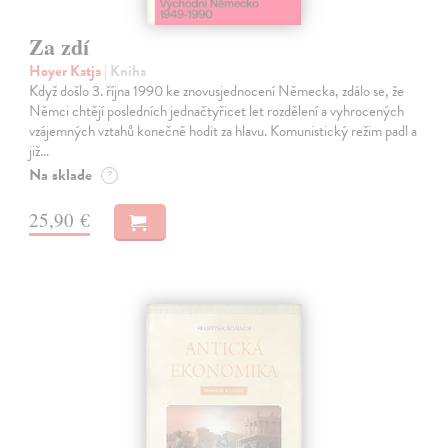
Za zdí
Hoyer Katja
| Kniha
Když došlo 3. října 1990 ke znovusjednocení Německa, zdálo se, že
Němci chtějí posledních jednačtyřicet let rozdělení a vyhrocených
vzájemných vztahů konečně hodit za hlavu. Komunistický režim padl a
již…
Na sklade
?
25,90 €