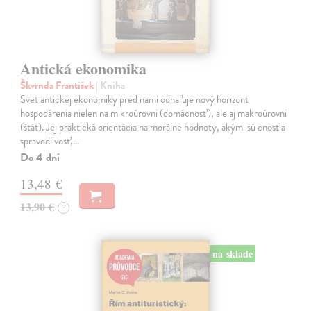
Antická ekonomika
Škvrnda František
| Kniha
Svet antickej ekonomiky pred nami odhaľuje nový horizont
hospodárenia nielen na mikroúrovni (domácnosť), ale aj makroúrovni
(štát). Jej praktická orientácia na morálne hodnoty, akými sú cnosť a
spravodlivosť,…
Do 4 dní
13,48 €
13,90 €
?
na sklade