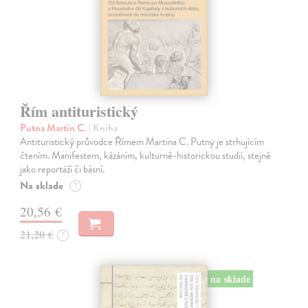
Řím antituristický
Putna Martin C.
| Kniha
Antituristický průvodce Římem Martina C. Putny je strhujícím
čtením. Manifestem, kázáním, kulturně-historickou studií, stejně
jako reportáží či básní.
Na sklade
?
20,56 €
21,20 €
?
na sklade