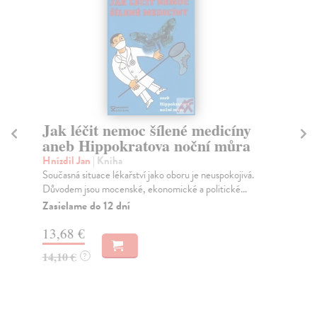
Jak léčit nemoc šílené medicíny
M
aneb Hippokratova noční můra
T
Hnízdil Jan
| Kniha
Mi
Současná situace lékařství jako oboru je neuspokojivá.
V k
Důvodem jsou mocenské, ekonomické a politické...
Che
Jap
Zasielame do 12 dní
Za
13,68 €
16
14,10 €
?
17