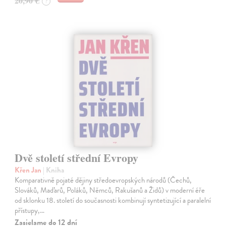
20,90 €
?
Dvě století střední Evropy
Křen Jan
| Kniha
Komparativně pojaté dějiny středoevropských národů (Čechů,
Slováků, Maďarů, Poláků, Němců, Rakušanů a Židů) v moderní éře
od sklonku 18. století do současnosti kombinují syntetizující a paralelní
přístupy,…
Zasielame do 12 dní