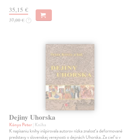
35,15 €
37,00 €
?
Dejiny Uhorska
Kónya Peter
| Kniha
K napísaniu knihy inšpirovala autorov nízka znalosť a deformované
predstavy v slovenskej verejnosti o dejinách Uhorska. Za cieľ si v