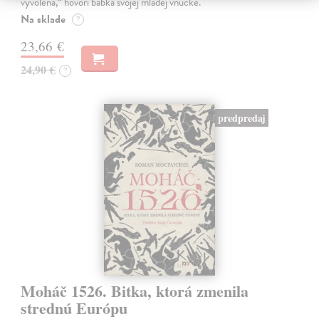
vyvolená,“ hovorí babka svojej mladej vnučke.
Na sklade
?
23,66 €
24,90 €
?
predpredaj
Moháč 1526. Bitka, ktorá zmenila
strednú Európu