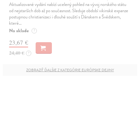
Aktualizované vydání nabízí ucelený pohled na vývoj norského státu
od nejstarších dob až po současnost. Sleduje období vikinské expanze
postupnou christianizaci i dlouhé soužití s Dánskem a Švédskem,
které…
Na sklade
?
23,67 €
24,40 €
?
ZOBRAZIŤ ĎALŠIE Z KATEGÓRIE EURÓPSKE DEJINY