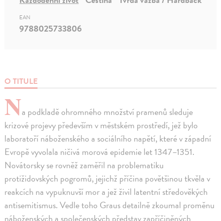
EAN
9788025733806
O TITULE
N
a podkladě ohromného množství pramenů sleduje
krizové projevy především v městském prostředí, jež bylo
laboratoří náboženského a sociálního napětí, které v západní
Evropě vyvolala ničivá morová epidemie let 1347–1351.
Novátorsky se rovněž zaměřil na problematiku
protižidovských pogromů, jejichž příčina povětšinou tkvěla v
reakcích na vypuknuvší mor a jež živil latentní středověkých
antisemitismus. Vedle toho Graus detailně zkoumal proměnu
náboženských a společenských představ zapříčiněných