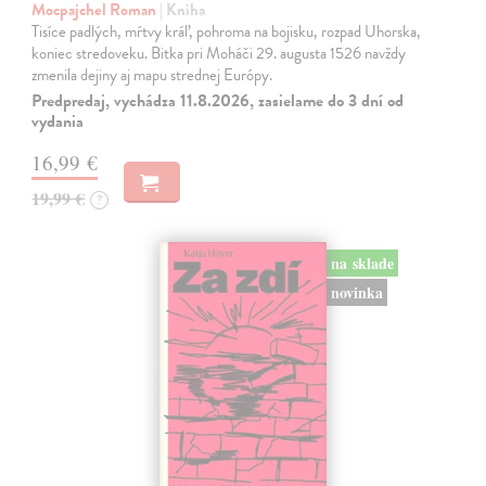
Mocpajchel Roman
| Kniha
Tisíce padlých, mŕtvy kráľ, pohroma na bojisku, rozpad Uhorska,
koniec stredoveku. Bitka pri Moháči 29. augusta 1526 navždy
zmenila dejiny aj mapu strednej Európy.
Predpredaj, vychádza 11.8.2026, zasielame do 3 dní od
vydania
16,99 €
19,99 €
?
na sklade
novinka