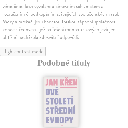
věroučnou krizí vyvolanou církevním schizmatem a
rozrušením či podkopáním stávajících společenských vazeb.
Mory a mrskači jsou barvitou freskou západní společnosti
konce středověku, jež na řešení mnoha krizových jevů jen
obtížně nacházela adekvátní odpovědi.
High-contrast mode
Podobné tituly