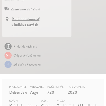
Zasielame do 12 dní
Pozrieť dostupnosť
v kníhkupectvách
Pridať do wishlistu
Odporučiť známemu
Zdielať na Facebooku
PREKLADATEĽ
VYDAVATEĽ
POČET STRÁN
ROK VYDANIA
Dobeš Jan
Argo
720
2020
EDÍCIA
JAZYK
VÄZBA
Každodenní život
Čeština
Tvrdá väzba / Hardback