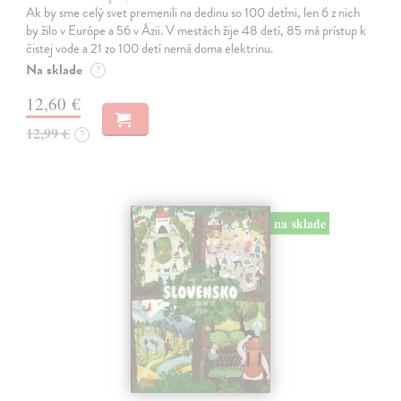
Ak by sme celý svet premenili na dedinu so 100 deťmi, len 6 z nich
by žilo v Európe a 56 v Ázii. V mestách žije 48 detí, 85 má prístup k
čistej vode a 21 zo 100 detí nemá doma elektrinu.
Na sklade
?
12,60 €
12,99 €
?
na sklade