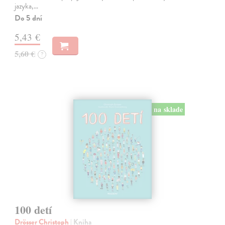
jazyka,…
Do 5 dní
5,43 €
5,60 €
?
na sklade
100 detí
Drösser Christoph
| Kniha