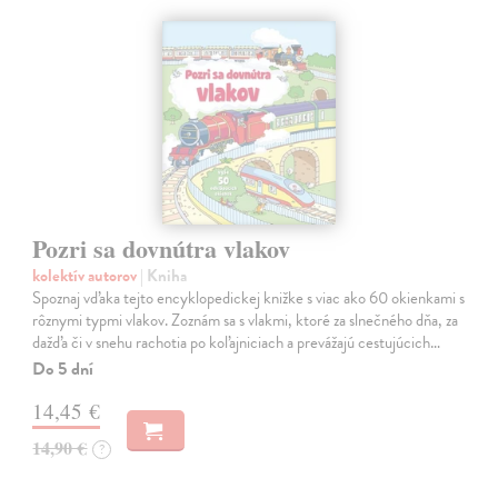
Pozri sa dovnútra vlakov
kolektív autorov
| Kniha
Spoznaj vďaka tejto encyklopedickej knižke s viac ako 60 okienkami s
rôznymi typmi vlakov. Zoznám sa s vlakmi, ktoré za slnečného dňa, za
dažďa či v snehu rachotia po koľajniciach a prevážajú cestujúcich…
Do 5 dní
14,45 €
14,90 €
?