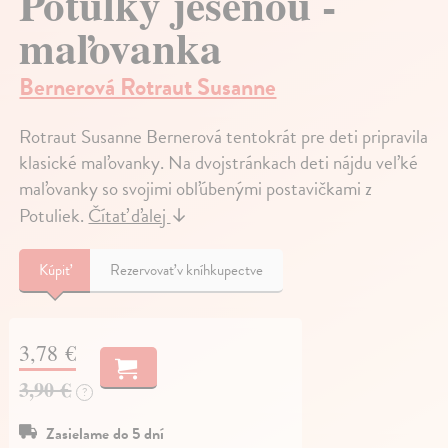
Potulky jeseňou -
maľovanka
Bernerová Rotraut Susanne
Rotraut Susanne Bernerová tentokrát pre deti pripravila
klasické maľovanky. Na dvojstránkach deti nájdu veľké
maľovanky so svojimi obľúbenými postavičkami z
Potuliek.
Čítať ďalej
↓
Kúpiť
Rezervovať v kníhkupectve
3,78 €
3,90 €
?
Zasielame do 5 dní