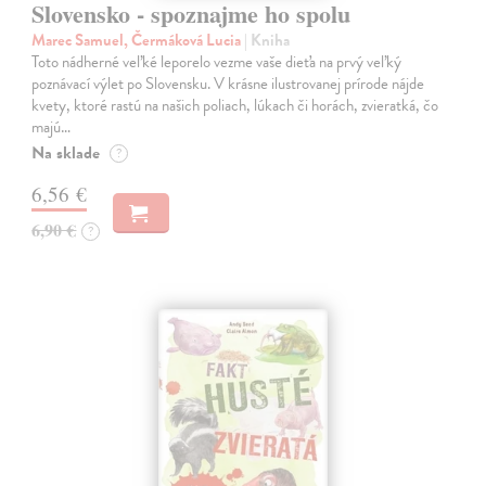
Slovensko - spoznajme ho spolu
Marec Samuel, Čermáková Lucia
| Kniha
Toto nádherné veľké leporelo vezme vaše dieťa na prvý veľký
poznávací výlet po Slovensku. V krásne ilustrovanej prírode nájde
kvety, ktoré rastú na našich poliach, lúkach či horách, zvieratká, čo
majú…
Na sklade
?
6,56 €
6,90 €
?