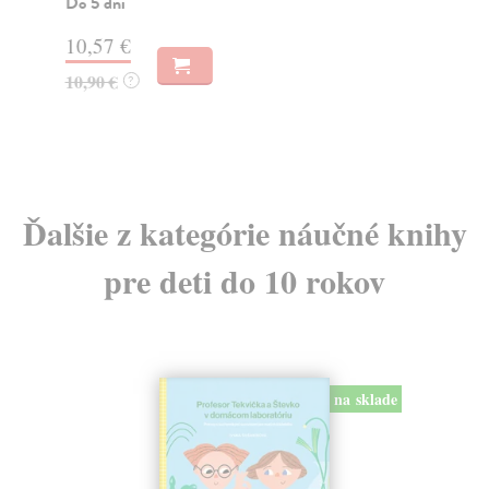
Do
22,70 €
3,
23,40 €
?
3,
Ďalšie z kategórie náučné knihy
pre deti do 10 rokov
na sklade