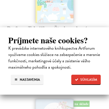
Profesor Tekvička a Števko v domácom
laboratóriu
Príjmete naše cookies?
Šušaníková Ivana
| Kniha
Vedeli ste, že si doma môžete vyrobiť soľné šperky, vlastné jogurty,
K prevádzke internetového kníhkupectva Artforum
recyklovaný papier aj dúhu? Vyskúšajte so svojimi deťmi tridsať
využívame cookies slúžiace na zabezpečenie a meranie
jednoduchých pokusov s bežnými predmetmi a materiálmi.
funkčnosti, marketingové účely a zaistenie vášho
Na sklade
?
maximálneho pohodlia a spokojnosti.
14,20 €
14,95 €
?
NASTAVENIA
SÚHLASÍM
na sklade