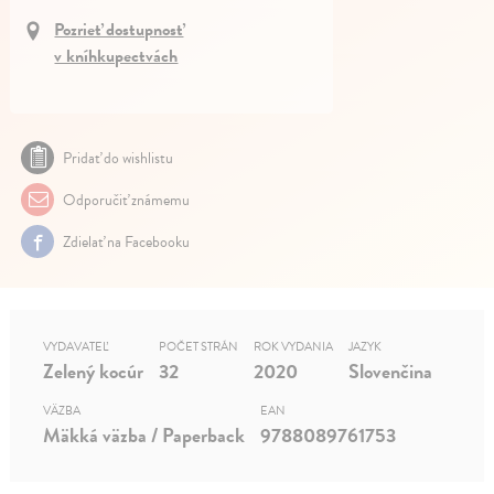
Pozrieť dostupnosť
v kníhkupectvách
Pridať do wishlistu
Odporučiť známemu
Zdielať na Facebooku
VYDAVATEĽ
POČET STRÁN
ROK VYDANIA
JAZYK
Zelený kocúr
32
2020
Slovenčina
VÄZBA
EAN
Mäkká väzba / Paperback
9788089761753