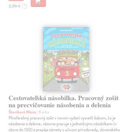
2,50 €
?
Cestovateľská násobilka. Pracovný zošit
na precvičovanie násobenia a delenia
Števíková Mária
| Kniha
Plnofarebný pracovný zošit v novom vydaní vysvetlí žiakom, čo je
násobenie a delenie, názorne pracuje s jednotlivými násobilkami (v
obore do 100) a prepája námety s učivom prírodovedy, slovenského