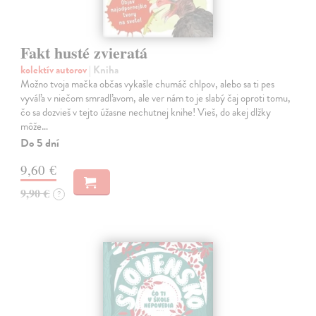
Fakt husté zvieratá
kolektív autorov
| Kniha
Možno tvoja mačka občas vykašle chumáč chlpov, alebo sa ti pes
vyváľa v niečom smradľavom, ale ver nám to je slabý čaj oproti tomu,
čo sa dozvieš v tejto úžasne nechutnej knihe! Vieš, do akej dlžky
môže…
Do 5 dní
9,60 €
9,90 €
?