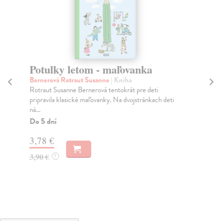
Potulky letom - maľovanka
Ne
ve
Bernerová Rotraut Susanne
| Kniha
Rotraut Susanne Bernerová tentokrát pre deti
Veg
pripravila klasické maľovanky. Na dvojstránkach deti
Zoz
ná...
osu
Do 5 dní
Na
3,78 €
7,
3,90 €
?
7,