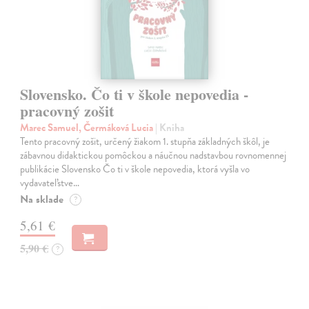
Slovensko. Čo ti v škole nepovedia -
pracovný zošit
Marec Samuel, Čermáková Lucia
| Kniha
Tento pracovný zošit, určený žiakom 1. stupňa základných škôl, je
zábavnou didaktickou pomôckou a náučnou nadstavbou rovnomennej
publikácie Slovensko Čo ti v škole nepovedia, ktorá vyšla vo
vydavateľstve…
Na sklade
?
5,61 €
5,90 €
?