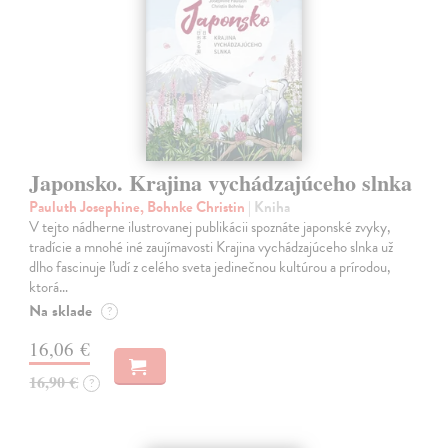
Japonsko. Krajina vychádzajúceho slnka
Pauluth Josephine, Bohnke Christin
| Kniha
V tejto nádherne ilustrovanej publikácii spoznáte japonské zvyky,
tradície a mnohé iné zaujímavosti Krajina vychádzajúceho slnka už
dlho fascinuje ľudí z celého sveta jedinečnou kultúrou a prírodou,
ktorá…
Na sklade
?
16,06 €
16,90 €
?