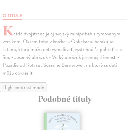
O TITULE
K
aždá dvojstrana je aj svojský minipríbeh s rýmovaným
veršíkom. Okrem toho v knižke: • Obliekaciu bábiku so
šatami, ktorú môžu deti vymaľovať, vystrihnúť a pohrať sa s
ňou • Jesenný obrázok • Veľký obrázok jesennej slávnosti •
Pozadie od Rotraut Susanne Bernerovej, na ktoré sa deti
môžu dokresliť
High-contrast mode
Podobné tituly