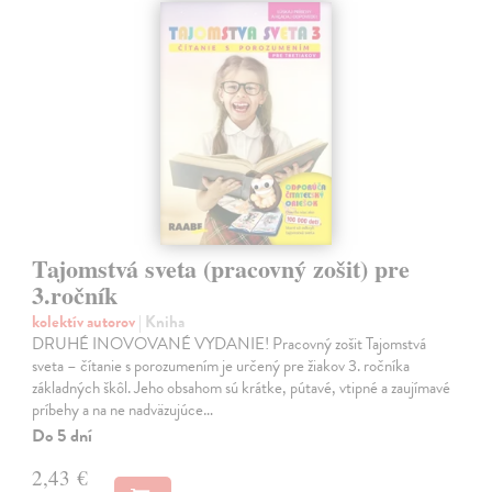
Tajomstvá sveta (pracovný zošit) pre
3.ročník
kolektív autorov
| Kniha
DRUHÉ INOVOVANÉ VYDANIE! Pracovný zošit Tajomstvá
sveta – čítanie s porozumením je určený pre žiakov 3. ročníka
základných škôl. Jeho obsahom sú krátke, pútavé, vtipné a zaujímavé
príbehy a na ne nadväzujúce…
Do 5 dní
2,43 €