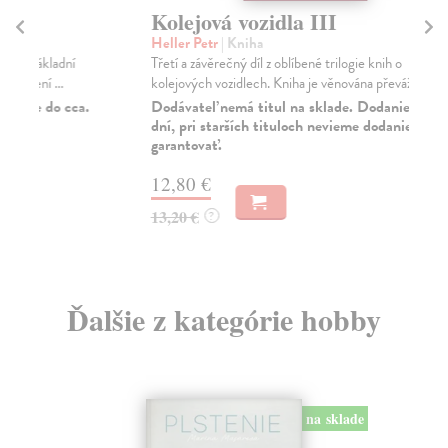
Kolejová vozidla III
Dv
Heller Petr
| Kniha
Kul
Třetí a závěrečný díl z oblíbené trilogie knih o
Kni
kolejových vozidlech. Kniha je věnována převážně ko...
prá
Dodávateľ nemá titul na sklade. Dodanie do 30
Na
dní, pri starších tituloch nevieme dodanie
garantovať.
16
16
12,80 €
13,20 €
?
Ďalšie z kategórie hobby
na sklade