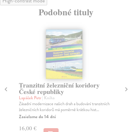
High-contrast mode
Podobné tituly
Tranzitní železniční koridory
Dv
České republiky
Kul
Kni
Lapáček Petr
| Kniha
prá
Zásadní modernizace našich drah a budování tranzitních
železničních koridorů má poměrně krátkou hist...
Na
Zasielame do 14 dní
16
16,00 €
16