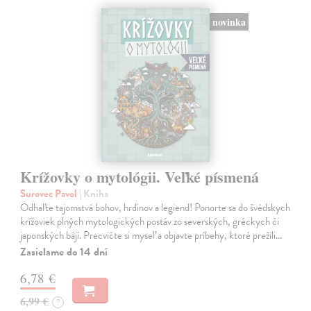
novinka
Krížovky o mytológii. Veľké písmená
Surovec Pavol
| Kniha
Odhaľte tajomstvá bohov, hrdinov a legiend! Ponorte sa do švédskych
krížoviek plných mytologických postáv zo severských, gréckych či
japonských bájí. Precvičte si myseľ a objavte príbehy, ktoré prežili…
Zasielame do 14 dní
6,78 €
6,99 €
?