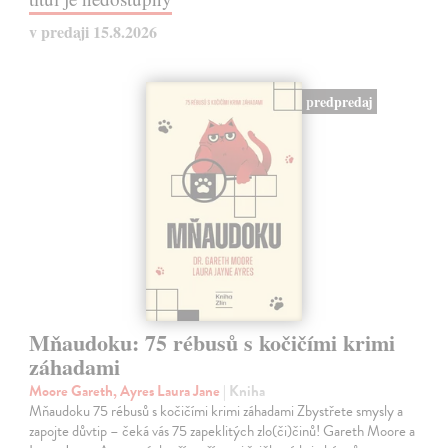
v predaji 15.8.2026
predpredaj
Mňaudoku: 75 rébusů s kočičími krimi
záhadami
Moore Gareth, Ayres Laura Jane
| Kniha
Mňaudoku 75 rébusů s kočičími krimi záhadami Zbystřete smysly a
zapojte důvtip – čeká vás 75 zapeklitých zlo(či)činů! Gareth Moore a