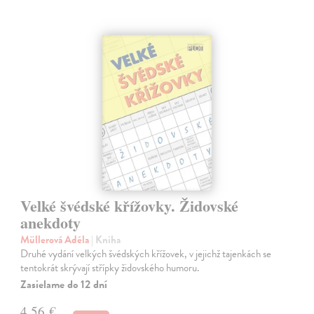
Velké švédské křížovky. Židovské
anekdoty
Müllerová Adéla
| Kniha
Druhé vydání velkých švédských křížovek, v jejichž tajenkách se
tentokrát skrývají střípky židovského humoru.
Zasielame do 12 dní
4,56 €