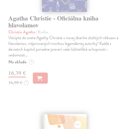
Agatha Christie - Oficiálna kniha
hlavolamov
Christie Agatha
| Kniha
Vstúpte do sveta Agathy Christie v novej zbierke zložitých rébusov a
hlavolamov, inšpirovaných tvorbou legendárnej autorky! Každá z
deviatich kapitol poriadne preverí vaše lúštiteľské schopnosti i
vedomosti…
Na sklade
?
16,39 €
16,90 €
?