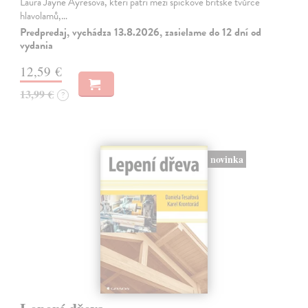
Laura Jayne Ayresová, kteří patří mezi špičkové britské tvůrce
hlavolamů,…
Predpredaj, vychádza 13.8.2026, zasielame do 12 dní od
vydania
12,59 €
13,99 €
?
novinka