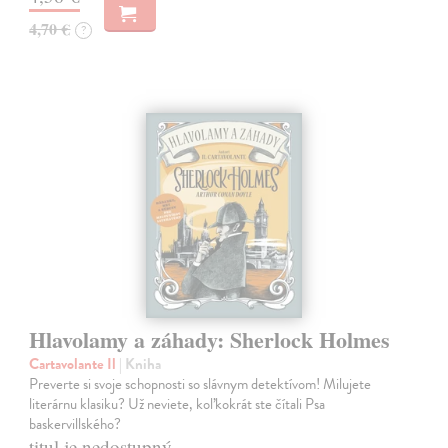
4,70 €
?
Hlavolamy a záhady: Sherlock Holmes
Cartavolante Il
| Kniha
Preverte si svoje schopnosti so slávnym detektívom! Milujete
literárnu klasiku? Už neviete, koľkokrát ste čítali Psa
baskervillského?
titul je nedostupný