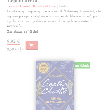
Lepení dřeva
Tesařová Daniela, Krontorád Karel
| Kniha
Lepidla se využívají ve výrobě více než 70 % dřevěných výrobků, a to
zejména při lepení nábytkových, stavebně-truhlářských spojů, při
výrobě stavebních prvků a ve výrobě dřevěných kompozitních
materiálů.…
Zasielame do 10 dní
8,92 €
9,59 €
?
na sklade