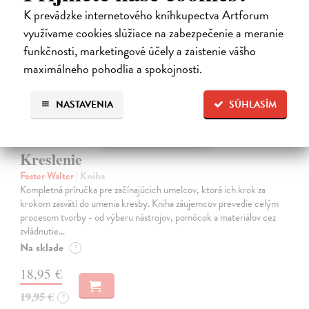
K prevádzke internetového kníhkupectva Artforum
na sklade
využívame cookies slúžiace na zabezpečenie a meranie
funkčnosti, marketingové účely a zaistenie vášho
maximálneho pohodlia a spokojnosti.
NASTAVENIA
SÚHLASÍM
Kreslenie
Foster Walter
| Kniha
Kompletná príručka pre začínajúcich umelcov, ktorá ich krok za
krokom zasvätí do umenia kresby. Kniha záujemcov prevedie celým
procesom tvorby - od výberu nástrojov, pomôcok a materiálov cez
zvládnutie…
Na sklade
?
18,95 €
19,95 €
?