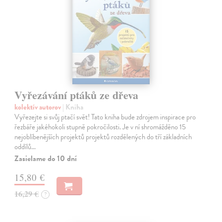
Vyřezávání ptáků ze dřeva
kolektív autorov
| Kniha
Vyřezejte si svůj ptačí svět! Tato kniha bude zdrojem inspirace pro
řezbáře jakéhokoli stupně pokročilosti. Je v ní shromážděno 15
nejoblíbenějších projektů projektů rozdělených do tří základních
oddílů…
Zasielame do 10 dní
15,80 €
16,29 €
?