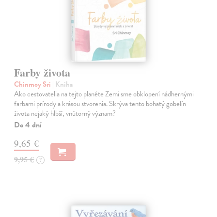
Farby života
Chinmoy Sri
| Kniha
Ako cestovatelia na tejto planéte Zemi sme obklopení nádhernými
farbami prírody a krásou stvorenia. Skrýva tento bohatý gobelín
života nejaký hlbší, vnútorný význam?
Do 4 dní
9,65 €
9,95 €
?