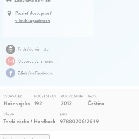
Zasielame do 4 dní
Pozrieť dostupnosť
v kníhkupectvách
Pridať do wishlistu
Odporučiť známemu
Zdielať na Facebooku
VYDAVATEĽ
POČET STRÁN
ROK VYDANIA
JAZYK
Naše vojsko
192
2012
Čeština
VÄZBA
EAN
Tvrdá väzba / Hardback
9788020612649