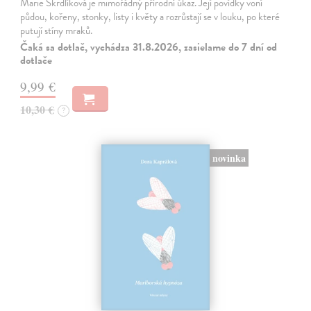
Marie Škrdlíková je mimořádný přírodní úkaz. Její povídky voní
půdou, kořeny, stonky, listy i květy a rozrůstají se v louku, po které
putují stíny mraků.
Čaká sa dotlač, vychádza 31.8.2026, zasielame do 7 dní od
dotlače
9,99 €
10,30 €
?
novinka