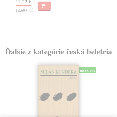
18,24 €
16
18,80 €
16
?
Ďalšie z kategórie česká beletria
na sklade