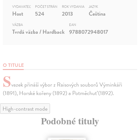
VYDAVATEĽ
POČET STRÁN
ROK VYDANIA
JAZYK
Host
524
2013
Čeština
VÄZBA
EAN
Tvrdá väzba / Hardback
9788072948017
O TITULE
S
vazek přináší výbor z Raisových souborů Výminkáři
(1891), Horské kořeny (1892) a Potměchuť (1892).
High-contrast mode
Podobné tituly
na sklade