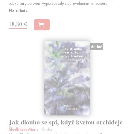
subkultury po svém vypořádávaly s porevolučním chaosem.
Na sklade
18,80 €
dotlač
Jak dlouho se spí, když kvetou orchideje
Škrdlíková Marie
| Kniha