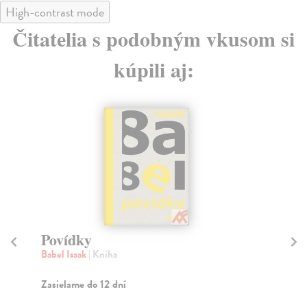
High-contrast mode
Čitatelia s podobným vkusom si
kúpili aj:
na sklade
Básně a povídky
N
Zábrana Jan
| Kniha
Ka
Přítomný svazek reprezentuje Jana Zábranu v roli
Stá
svébytného básníka a prozaika. Trojici stěžejních b...
opo
Na sklade
Za
?