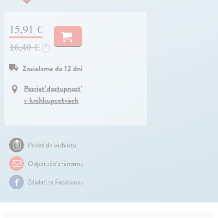
15,91 €
16,40 €
?
Zasielame do 12 dní
Pozrieť dostupnosť
v kníhkupectvách
Pridať do wishlistu
Odporučiť známemu
Zdielať na Facebooku