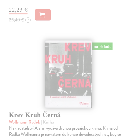
22,23 €
23,40 €
?
na sklade
Krev Kruh Černá
Wollmann Radek
| Kniha
Nakladatelství Alarm vydává druhou prozaickou knihu. Kniha od
Radka Wollmanna je návratem do konce devadesátých let, kdy se