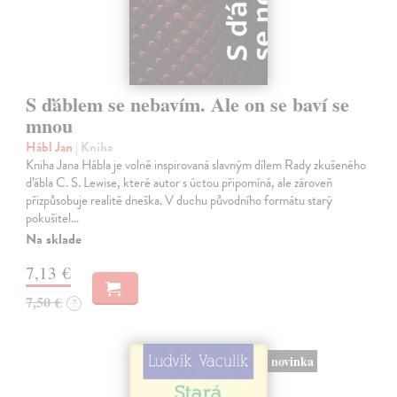
S ďáblem se nebavím. Ale on se baví se
mnou
Hábl Jan
| Kniha
Kniha Jana Hábla je volně inspirovaná slavným dílem Rady zkušeného
ďábla C. S. Lewise, které autor s úctou připomíná, ale zároveň
přizpůsobuje realitě dneška. V duchu původního formátu starý
pokušitel…
Na sklade
7,13 €
7,50 €
?
novinka