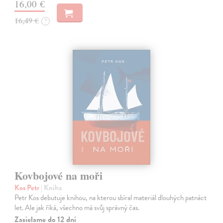
16,00 €
16,49 €
?
Kovbojové na moři
Kos Petr
| Kniha
Petr Kos debutuje knihou, na kterou sbíral materiál dlouhých patnáct
let. Ale jak říká, všechno má svůj správný čas.
Zasielame do 12 dní