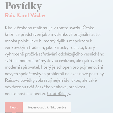
Povídky
Rais Karel Václav
Klasik českého realismu je v tomto svazku České
knižnice představen jako myšlenkově originální autor
mnoha poloh: jako humornýidylik s respektem k
venkovským tradicím, jako kritický realista, který
vyhroceně prožívá střetávání odcházejícího vesnického
světa s moderní průmyslovou civilizací, ale i jako zcela
moderní spisovatel, který je schopen pro pojmenování
nových společenských problémů nalézat nové postupy.
Raisovy povídky zobrazují nejen idylickou, ale také
odvrácenou tvář českého venkova, hrabivost,
necitelnost a sobectví.
Čítať ďalej
↓
Kúpiť
Rezervovať v kníhkupectve