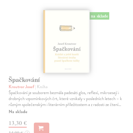
na sklade
Špačkování
Kroutvor Josef
| Kniha
Špačkování je souborem bezmála padesáti glos, reflexí, mikroesejí i
drobných vzpomínkových črt, které vznikaly v posledních letech – k
různým společenským i literárním příležitostem a z radosti ze čtení…
Na sklade
13,30 €
14,00 €
?