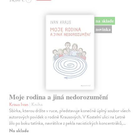
na sklade
novinka
Moje rodina a jiná nedorozumění
Kraus Ivan
| Kniha
Sbírka, kterou držíte v ruce, představuje konečně úplný soubor všech
autorových povídek o rodině Krausových. V Kostelní ulici na Letné
žilo po boku tatínka, navrátilce z pekla nacistických koncentráků,…
Na sklade