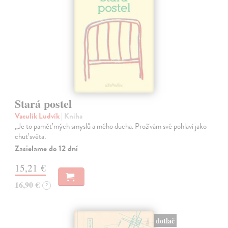
Stará postel
Vaculík Ludvík
| Kniha
„Je to paměť mých smyslů a mého ducha. Prožívám své pohlaví jako
chuť světa.
Zasielame do 12 dní
15,21 €
16,90 €
?
dotlač