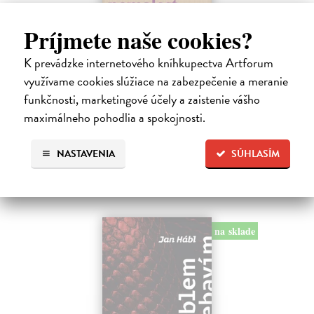
Príjmete naše cookies?
Pomalost
Kundera Milan
| Kniha
K prevádzke internetového kníhkupectva Artforum
Pomalost, chronologicky první ze čtyř románů Milana Kundery
využívame cookies slúžiace na zabezpečenie a meranie
napsaných francouzsky, vychází v českém překladu Anny
funkčnosti, marketingové účely a zaistenie vášho
Kareninové. Vydávání Kunderových románů v českém jazyce se
uzavírá.
maximálneho pohodlia a spokojnosti.
Na sklade
14,73 €
NASTAVENIA
SÚHLASÍM
15,50 €
?
na sklade