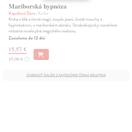
Mariborská hypnóza
Kaprálová Dora
| Kniha
Kniha o bílé a černé magii, smyslu psaní, životě mouchy a
hypnotizérovi, o mariborském zázraku. Stroboskopicky rozostřená
milostná novela plná magického realismu.
Zasielame do 12 dní
15,57 €
17,30 €
?
ZOBRAZIŤ ĎALŠIE Z KATEGÓRIE ČESKÁ BELETRIA