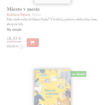
Miesto v meste
Kubišová Tatiana
| Kniha
Kde všade môžu žiť šťastní ľudia? V knižnici, pekárni, električke, lese,
ale aj na lodi.
Na sklade
18,33 €
18,90 €
?
na sklade