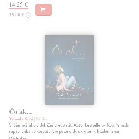
14,25 €
15,00 €
?
Čo ak...
Yamada Kobi
| Kniha
Si úžasnejší ako si dokážeš predstaviť. Autor bestsellerov Kobi Yamada
napísal príbeh o nespútanom potenciály ukrytom v každom z nás.
Do 5 dní