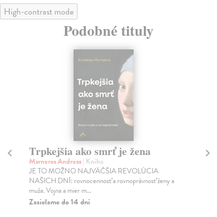
High-contrast mode
Podobné tituly
Trpkejšia ako smrť je žena
P
Marneros Andreas
| Kniha
Bor
JE TO MOŽNO NAJVÄČŠIA REVOLÚCIA
Tát
NAŠICH DNÍ: rovnocennosť a rovnoprávnosť ženy a
Bor
muža. Vojna a mier m...
Na
Zasielame do 14 dní
18