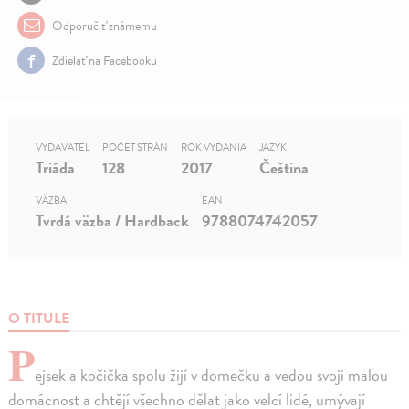
Odporučiť známemu
Zdielať na Facebooku
VYDAVATEĽ
POČET STRÁN
ROK VYDANIA
JAZYK
Triáda
128
2017
Čeština
VÄZBA
EAN
Tvrdá väzba / Hardback
9788074742057
O TITULE
P
ejsek a kočička spolu žijí v domečku a vedou svoji malou
domácnost a chtějí všechno dělat jako velcí lidé, umývají