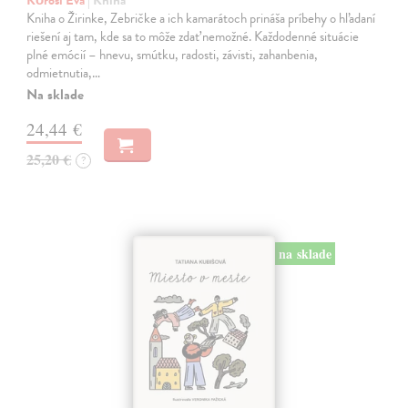
Kniha o Žirinke, Zebričke a ich kamarátoch prináša príbehy o hľadaní
riešení aj tam, kde sa to môže zdať nemožné. Každodenné situácie
plné emócií – hnevu, smútku, radosti, závisti, zahanbenia,
odmietnutia,…
Na sklade
24,44 €
25,20 €
?
na sklade