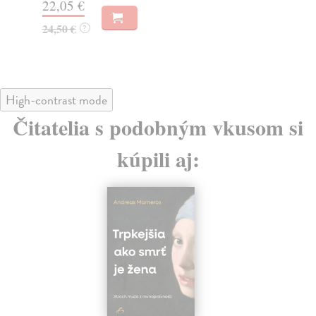
22,05 €
19
24,50 €
?
High-contrast mode
Čitatelia s podobným vkusom si
kúpili aj: