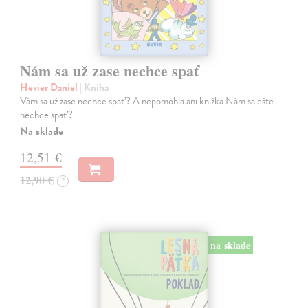
Nám sa už zase nechce spať
Hevier Daniel
| Kniha
Vám sa už zase nechce spať? A nepomohla ani knižka Nám sa ešte
nechce spať?
Na sklade
12,51 €
12,90 €
?
na sklade