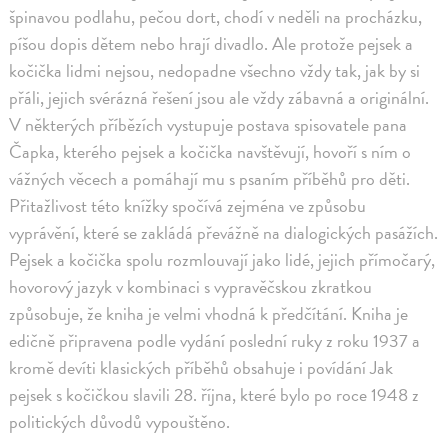
špinavou podlahu, pečou dort, chodí v neděli na procházku,
píšou dopis dětem nebo hrají divadlo. Ale protože pejsek a
kočička lidmi nejsou, nedopadne všechno vždy tak, jak by si
přáli, jejich svérázná řešení jsou ale vždy zábavná a originální.
V některých příbězích vystupuje postava spisovatele pana
Čapka, kterého pejsek a kočička navštěvují, hovoří s ním o
vážných věcech a pomáhají mu s psaním příběhů pro děti.
Přitažlivost této knížky spočívá zejména ve způsobu
vyprávění, které se zakládá převážně na dialogických pasážích.
Pejsek a kočička spolu rozmlouvají jako lidé, jejich přímočarý,
hovorový jazyk v kombinaci s vypravěčskou zkratkou
způsobuje, že kniha je velmi vhodná k předčítání. Kniha je
edičně připravena podle vydání poslední ruky z roku 1937 a
kromě devíti klasických příběhů obsahuje i povídání Jak
pejsek s kočičkou slavili 28. října, které bylo po roce 1948 z
politických důvodů vypouštěno.