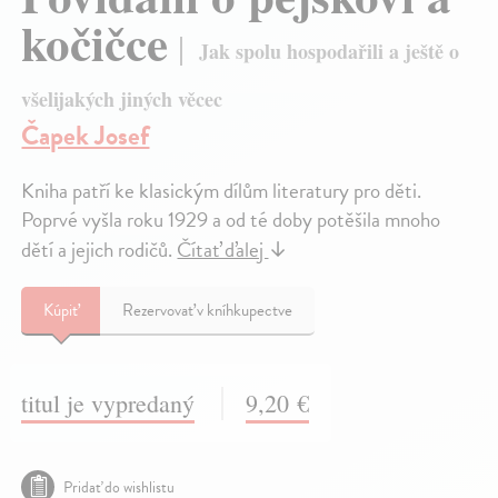
kočičce
Jak spolu hospodařili a ještě o
všelijakých jiných věcec
Čapek Josef
Kniha patří ke klasickým dílům literatury pro děti.
Poprvé vyšla roku 1929 a od té doby potěšila mnoho
dětí a jejich rodičů.
Čítať ďalej
↓
Kúpiť
Rezervovať v kníhkupectve
titul je vypredaný
9,20 €
Pridať do wishlistu