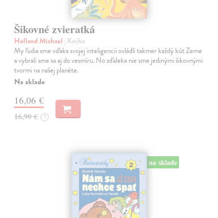
Šikovné zvieratká
Holland Michael
| Kniha
My ľudia sme vďaka svojej inteligencii ovládli takmer každý kút Zeme
a vybrali sme sa aj do vesmíru. No zďaleka nie sme jedinými šikovnými
tvormi na našej planéte.
Na sklade
16,06 €
16,90 €
?
na sklade