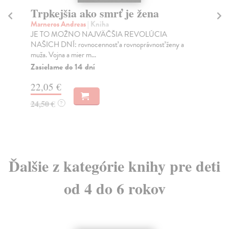
Trpkejšia ako smrť je žena
P
Marneros Andreas
| Kniha
Bor
JE TO MOŽNO NAJVÄČŠIA REVOLÚCIA
Tát
NAŠICH DNÍ: rovnocennosť a rovnoprávnosť ženy a
Bor
muža. Vojna a mier m...
Na
Zasielame do 14 dní
18
22,05 €
19
24,50 €
?
Ďalšie z kategórie knihy pre deti
od 4 do 6 rokov