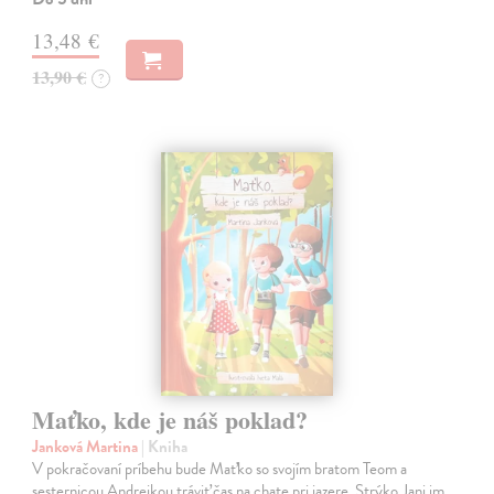
13,48 €
13,90 €
?
Maťko, kde je náš poklad?
Janková Martina
| Kniha
V pokračovaní príbehu bude Maťko so svojím bratom Teom a
sesternicou Andrejkou tráviť čas na chate pri jazere. Strýko Jani im