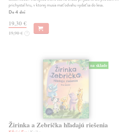
prichystal hru, v ktorej musia mať odvahu vydať sa do lesa.
Do 4 dní
19,30 €
19,90 €
?
na sklade
Žirinka a Zebrička hľadajú riešenia
Kőrösi Eva
| Kniha