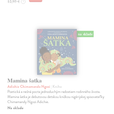
12,95 €
?
na sklade
Mamina šatka
Adichie Chimamanda Ngozi
| Kniha
Poetická a nežná pocta jednoduchým radostiam rodinného života.
Mamina šatka je debutovou detskou knižkou nigérijskej spisovateľky
Chimamandy Ngozi Adichie.
Na sklade