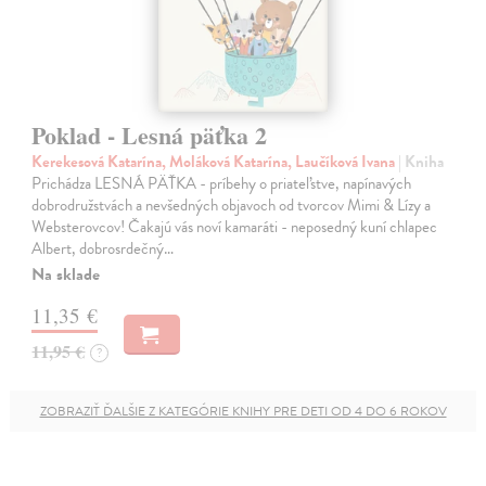
Poklad - Lesná päťka 2
Kerekesová Katarína, Moláková Katarína, Laučíková Ivana
| Kniha
Prichádza LESNÁ PÄŤKA - príbehy o priateľstve, napínavých
dobrodružstvách a nevšedných objavoch od tvorcov Mimi & Lízy a
Websterovcov! Čakajú vás noví kamaráti - neposedný kuní chlapec
Albert, dobrosrdečný…
Na sklade
11,35 €
11,95 €
?
ZOBRAZIŤ ĎALŠIE Z KATEGÓRIE KNIHY PRE DETI OD 4 DO 6 ROKOV