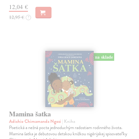
12,04 €
12,95 €
?
na sklade
Mamina šatka
Adichie Chimamanda Ngozi
| Kniha
Poetická a nežná pocta jednoduchým radostiam rodinného života.
Mamina šatka je debutovou detskou knižkou nigérijskej spisovateľky