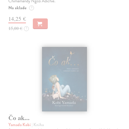
Chimamandy Ngozi Adichie.
Na sklade
?
14,25 €
15,00 €
?
Čo ak...
Yamada Kobi
| Kniha