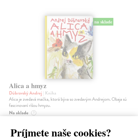
na sklade
Alica a hmyz
Dúbravský Andrej
| Kniha
Alica je zvedavá mačka, ktorá býva so zvedavým Andrejom. Obaja sú
fascinovaní ríšou hmyzu.
Na sklade
?
28,03 €
Príjmete naše cookies?
28,90 €
?