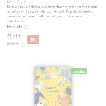
Kőrösi Eva
| Kniha
Kniha o Žirinke, Zebričke a ich kamarátoch prináša príbehy o hľadaní
riešení aj tam, kde sa to môže zdať nemožné. Každodenné situácie
plné emócií – hnevu, smútku, radosti, závisti, zahanbenia,
odmietnutia,…
Na sklade
?
24,44 €
25,20 €
?
na sklade