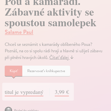
Pou a kamarádi.
Zábavné aktivity se
spoustou samolepek
Salame Paul
Chceš se seznámit s kamarády oblíbeného Poua?
Poznáš, na co si spolu rádi hrají a hlavně si užiješ zábavu
při plnění hravých úkolů.
Čítať ďalej
↓
Kúpiť
Rezervovať v kníhkupectve
titul je vypredaný
3,99 €
Pridať do wishlistu