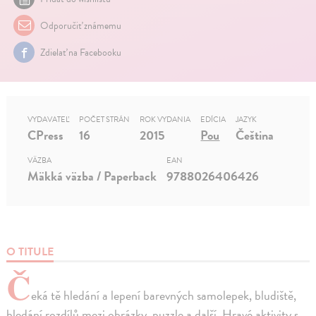
Odporučiť známemu
Zdielať na Facebooku
VYDAVATEĽ
POČET STRÁN
ROK VYDANIA
EDÍCIA
JAZYK
CPress
16
2015
Pou
Čeština
VÄZBA
EAN
Mäkká väzba / Paperback
9788026406426
O TITULE
Č
eká tě hledání a lepení barevných samolepek, bludiště,
hledání rozdílů mezi obrázky, puzzle a další. Hravé aktivity s