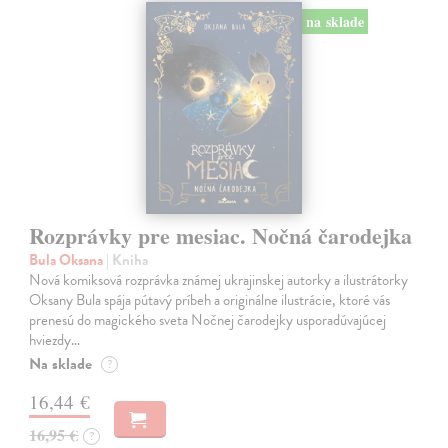
na sklade
Rozprávky pre mesiac. Nočná čarodejka
Bula Oksana
| Kniha
Nová komiksová rozprávka známej ukrajinskej autorky a ilustrátorky
Oksany Bula spája pútavý príbeh a originálne ilustrácie, ktoré vás
prenesú do magického sveta Nočnej čarodejky usporadúvajúcej
hviezdy…
Na sklade
?
16,44 €
16,95 €
?