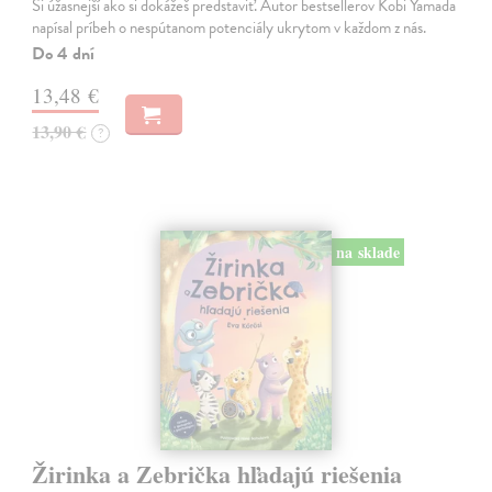
Si úžasnejší ako si dokážeš predstaviť. Autor bestsellerov Kobi Yamada
napísal príbeh o nespútanom potenciály ukrytom v každom z nás.
Do 4 dní
13,48 €
13,90 €
?
na sklade
Žirinka a Zebrička hľadajú riešenia