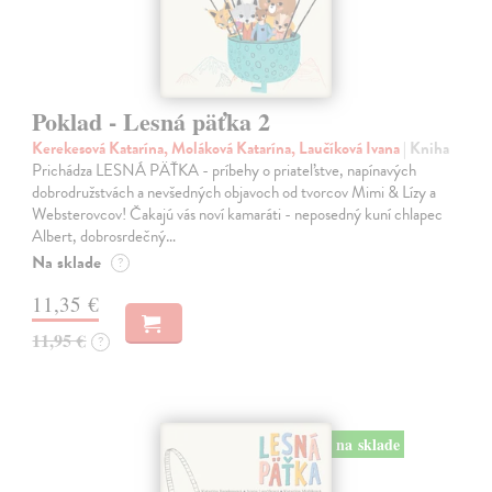
Poklad - Lesná päťka 2
Kerekesová Katarína, Moláková Katarína, Laučíková Ivana
| Kniha
Prichádza LESNÁ PÄŤKA - príbehy o priateľstve, napínavých
dobrodružstvách a nevšedných objavoch od tvorcov Mimi & Lízy a
Websterovcov! Čakajú vás noví kamaráti - neposedný kuní chlapec
Albert, dobrosrdečný…
Na sklade
?
11,35 €
11,95 €
?
na sklade