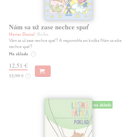
Nám sa už zase nechce spať
Hevier Daniel
| Kniha
Vám sa už zase nechce spať? A nepomohla ani knižka Nám sa ešte
nechce spať?
Na sklade
?
12,51 €
12,90 €
?
na sklade