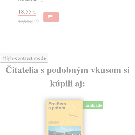
Za
31,21 €
22
32,85 €
?
24
High-contrast mode
Čitatelia s podobným vkusom si
kúpili aj:
na sklade