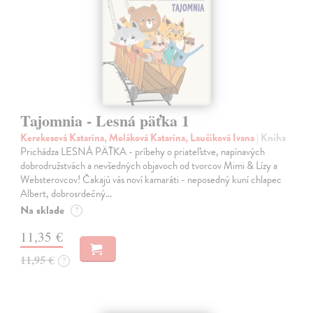
Tajomnia - Lesná päťka 1
Kerekesová Katarína, Moláková Katarína, Laučíková Ivana
| Kniha
Prichádza LESNÁ PÄŤKA - príbehy o priateľstve, napínavých
dobrodružstvách a nevšedných objavoch od tvorcov Mimi & Lízy a
Websterovcov! Čakajú vás noví kamaráti - neposedný kuní chlapec
Albert, dobrosrdečný…
Na sklade
?
11,35 €
11,95 €
?