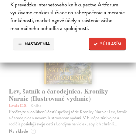
K prevádzke internetového kníhkupectva Artforum
využívame cookies slúžiace na zabezpečenie a meranie
funkčnosti, marketingové účely a zaistenie vášho
maximálneho pohodlia a spokojnosti.
na sklade
NASTAVENIA
SÚHLASÍM
Lev, šatník a čarodejnica. Kroniky
Narnie (Ilustrované vydanie)
Lewis C.S.
| Kniha
Prečítajte si obľúbenú časť úspešnej série Kroniky Narnie: Lev, šatník
a čarodejnica v novom ilustrovanom vydaní. V Európe zúri vojna a
rodičia posielajú svoje deti z Londýna na vidiek, aby ich chránili…
Na sklade
?