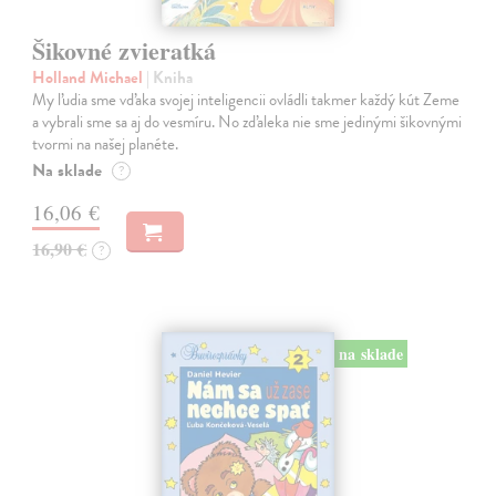
Šikovné zvieratká
Holland Michael
| Kniha
My ľudia sme vďaka svojej inteligencii ovládli takmer každý kút Zeme
a vybrali sme sa aj do vesmíru. No zďaleka nie sme jedinými šikovnými
tvormi na našej planéte.
Na sklade
?
16,06 €
16,90 €
?
na sklade