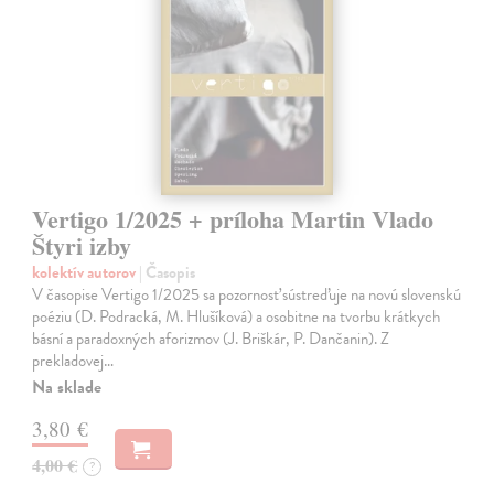
Vertigo 1/2025 + príloha Martin Vlado
Štyri izby
kolektív autorov
| Časopis
V časopise Vertigo 1/2025 sa pozornosť sústreďuje na novú slovenskú
poéziu (D. Podracká, M. Hlušíková) a osobitne na tvorbu krátkych
básní a paradoxných aforizmov (J. Briškár, P. Dančanin). Z
prekladovej…
Na sklade
3,80 €
4,00 €
?