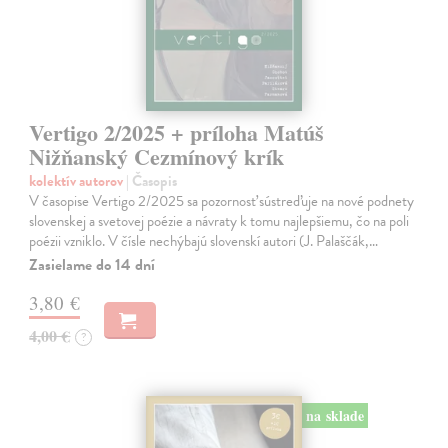
Vertigo 2/2025 + príloha Matúš
Nižňanský Cezmínový krík
kolektív autorov
| Časopis
V časopise Vertigo 2/2025 sa pozornosť sústreďuje na nové podnety
slovenskej a svetovej poézie a návraty k tomu najlepšiemu, čo na poli
poézii vzniklo. V čísle nechýbajú slovenskí autori (J. Palaščák,…
Zasielame do 14 dní
3,80 €
4,00 €
?
na sklade