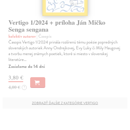
Vertigo 1/2024 + príloha Ján Mičko
Senga sengana
kolektív autorov
| Časopis
Časopis Vertigo 1/2024 prináša rozšírenú tému poézie popredných
slovenských autoriek Anny Ondrejkovej, Evy Luky či Mily Haugovej
a tvorbu menej známych poetiek, ktoré si miesto v slovenskej
literatúre…
Zasielame do 14 dní
3,80 €
4,00 €
?
ZOBRAZIŤ ĎALŠIE Z KATEGÓRIE VERTIGO