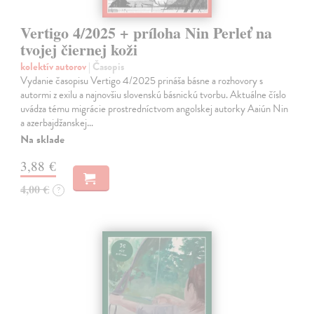
Vertigo 4/2025 + príloha Nin Perleť na
tvojej čiernej koži
kolektív autorov
| Časopis
Vydanie časopisu Vertigo 4/2025 prináša básne a rozhovory s
autormi z exilu a najnovšiu slovenskú básnickú tvorbu. Aktuálne číslo
uvádza tému migrácie prostredníctvom angolskej autorky Aaiún Nin
a azerbajdžanskej…
Na sklade
3,88 €
4,00 €
?