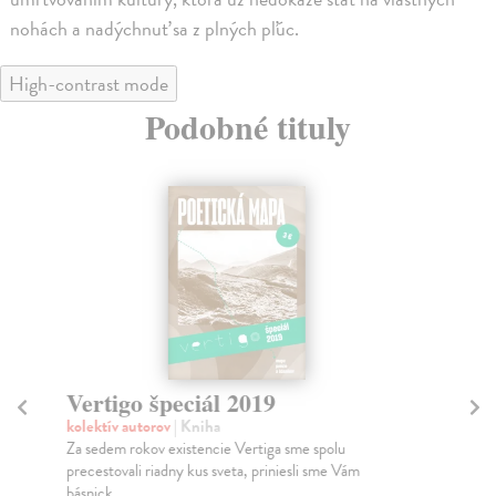
nohách a nadýchnuť sa z plných pľúc.
High-contrast mode
Podobné tituly
Vertigo špeciál 2019
Ve
kolektív autorov
| Kniha
kol
Za sedem rokov existencie Vertiga sme spolu
Čas
precestovali riadny kus sveta, priniesli sme Vám
Za
básnick...