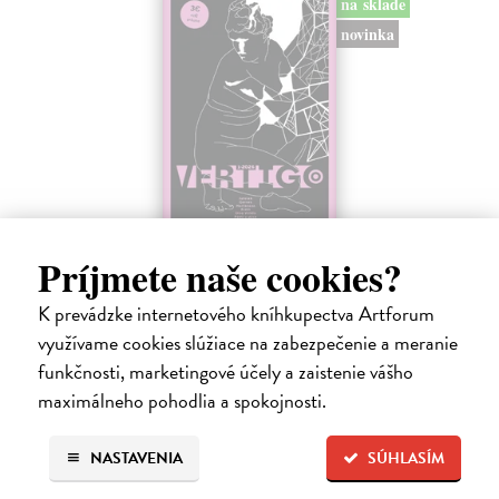
na sklade
novinka
Vertigo 1/2026 + príloha Rudolf Jurolek
Príjmete naše cookies?
Tralali
K prevádzke internetového kníhkupectva Artforum
kolektív autorov
| Časopis
Vydanie časopisu Vertigo 1/2026 prináša básne a rozhovory so
využívame cookies slúžiace na zabezpečenie a meranie
súčasnými slovenskými a zahraničnými autormi (s Ulrikkou S.
funkčnosti, marketingové účely a zaistenie vášho
Gernes, Viggom Mortensenom a Elenou Hidvéghyovou-Yung),
maximálneho pohodlia a spokojnosti.
ktoré dopĺňa najnovšia poézia…
Na sklade
NASTAVENIA
SÚHLASÍM
3,60 €