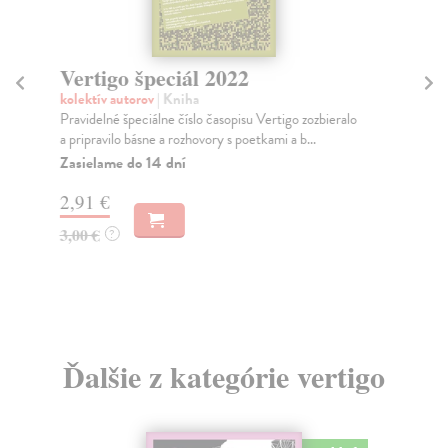
Vertigo špeciál 2022
Ve
kolektív autorov
| Kniha
kol
Pravidelné špeciálne číslo časopisu Vertigo zozbieralo
Ver
a pripravilo básne a rozhovory s poetkami a b...
201
Zasielame do 14 dní
Za
2,91 €
2,
3,00 €
3,
?
Ďalšie z kategórie vertigo