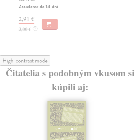
2,
Zasielame do 14 dní
3,
2,91 €
3,00 €
?
High-contrast mode
Čitatelia s podobným vkusom si
kúpili aj: