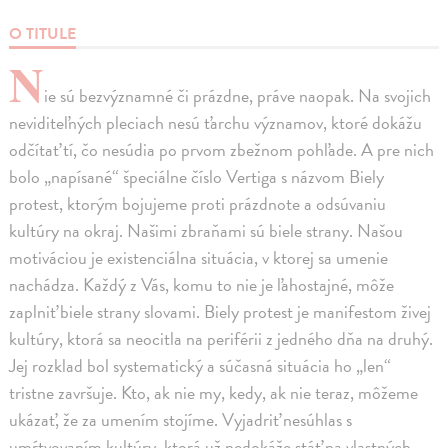
O TITULE
N
ie sú bezvýznamné či prázdne, práve naopak. Na svojich
neviditeľných pleciach nesú ťarchu významov, ktoré dokážu
odčítať tí, čo nesúdia po prvom zbežnom pohľade. A pre nich
bolo „napísané“ špeciálne číslo Vertiga s názvom Biely
protest, ktorým bojujeme proti prázdnote a odsúvaniu
kultúry na okraj. Našimi zbraňami sú biele strany. Našou
motiváciou je existenciálna situácia, v ktorej sa umenie
nachádza. Každý z Vás, komu to nie je ľahostajné, môže
zaplniť biele strany slovami. Biely protest je manifestom živej
kultúry, ktorá sa neocitla na periférii z jedného dňa na druhý.
Jej rozklad bol systematický a súčasná situácia ho „len“
tristne završuje. Kto, ak nie my, kedy, ak nie teraz, môžeme
ukázať, že za umením stojíme. Vyjadriť nesúhlas s
umŕtvovaním kultúry, ktorá už nedokáže stáť na vlastných