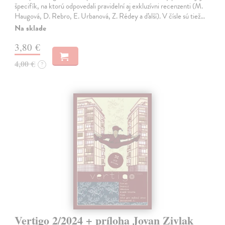
špecifík, na ktorú odpovedali pravidelní aj exkluzívni recenzenti (M.
Haugová, D. Rebro, E. Urbanová, Z. Rédey a ďalší). V čísle sú tiež…
Na sklade
3,80 €
4,00 €
?
Vertigo 2/2024 + príloha Jovan Zivlak