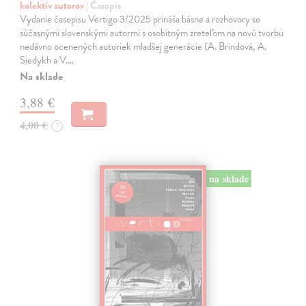
kolektív autorov
| Časopis
Vydanie časopisu Vertigo 3/2025 prináša básne a rozhovory so
súčasnými slovenskými autormi s osobitným zreteľom na novú tvorbu
nedávno ocenených autoriek mladšej generácie (A. Brindová, A.
Siedykh a V.…
Na sklade
3,88 €
4,00 €
?
na sklade