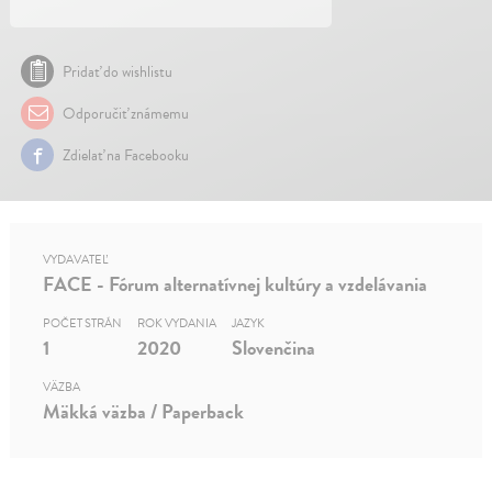
Pridať do wishlistu
Odporučiť známemu
Zdielať na Facebooku
VYDAVATEĽ
FACE - Fórum alternatívnej kultúry a vzdelávania
POČET STRÁN
ROK VYDANIA
JAZYK
1
2020
Slovenčina
VÄZBA
Mäkká väzba / Paperback