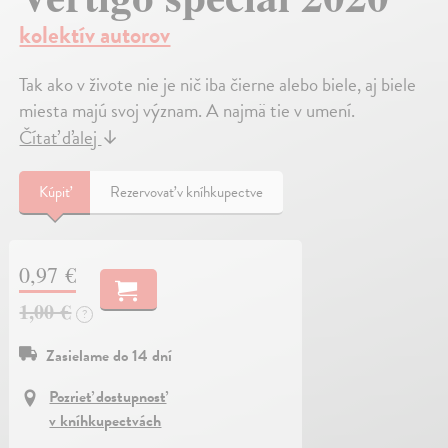
kolektív autorov
Tak ako v živote nie je nič iba čierne alebo biele, aj biele
miesta majú svoj význam. A najmä tie v umení.
Čítať ďalej
↓
Kúpiť
Rezervovať v kníhkupectve
0,97 €
1,00 €
?
Zasielame do 14 dní
Pozrieť dostupnosť
v kníhkupectvách