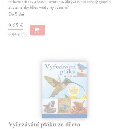
farbami prírody a krásou stvorenia. Skrýva tento bohatý gobelín
života nejaký hlbší, vnútorný význam?
Do 5 dní
9,65 €
9,95 €
?
Vyřezávání ptáků ze dřeva