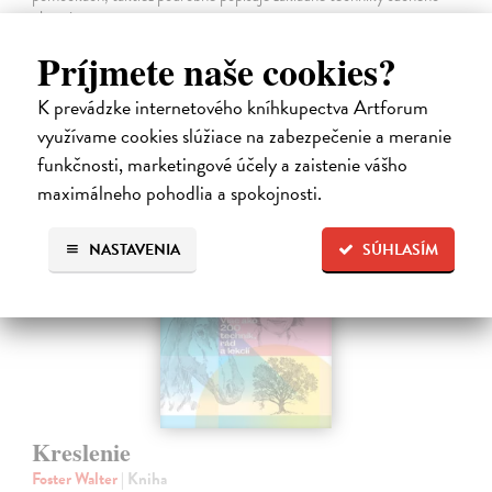
plstenia.
Na sklade
?
Príjmete naše cookies?
28,90 €
K prevádzke internetového kníhkupectva Artforum
využívame cookies slúžiace na zabezpečenie a meranie
funkčnosti, marketingové účely a zaistenie vášho
maximálneho pohodlia a spokojnosti.
na sklade
NASTAVENIA
SÚHLASÍM
Kreslenie
Foster Walter
| Kniha