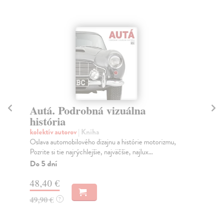
Autá. Podrobná vizuálna
Su
história
kol
Hit
kolektív autorov
| Kniha
obs
Oslava automobilového dizajnu a histórie motorizmu,
rec
Pozrite si tie najrýchlejšie, najväčšie, najlux...
Do
Do 5 dní
6,
48,40 €
6,
49,90 €
?