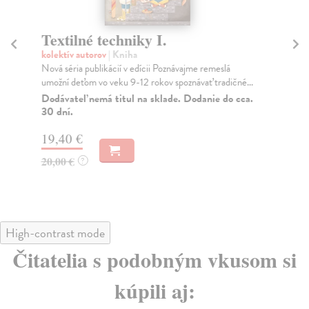
Textilné techniky I.
K
kolektív autorov
| Kniha
Fos
Nová séria publikácií v edícii Poznávajme remeslá
Kom
umožní deťom vo veku 9-12 rokov spoznávať tradičné...
ich
Dodávateľ nemá titul na sklade. Dodanie do cca.
Na
30 dní.
18
19,40 €
19
20,00 €
?
High-contrast mode
Čitatelia s podobným vkusom si
kúpili aj: