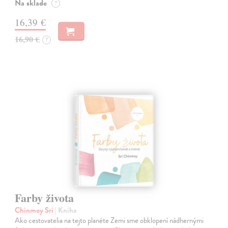
Na sklade
?
16,39 €
16,90 €
?
Farby života
Chinmoy Sri
| Kniha
Ako cestovatelia na tejto planéte Zemi sme obklopení nádhernými