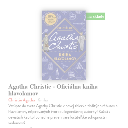
na sklade
Agatha Christie - Oficiálna kniha
hlavolamov
Christie Agatha
| Kniha
Vstúpte do sveta Agathy Christie v novej zbierke zložitých rébusov a
hlavolamov, inšpirovaných tvorbou legendárnej autorky! Každá z
deviatich kapitol poriadne preverí vaše lúštiteľské schopnosti i
vedomosti…