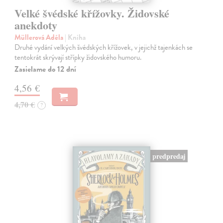
Velké švédské křížovky. Židovské
anekdoty
Müllerová Adéla
| Kniha
Druhé vydání velkých švédských křížovek, v jejichž tajenkách se
tentokrát skrývají střípky židovského humoru.
Zasielame do 12 dní
4,56 €
4,70 €
?
predpredaj