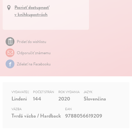
Pozrieť dostupnosť
v kníhkupectvách
Pridať do wishlistu
Odporučiť známemu
Zdielať na Facebooku
VYDAVATEĽ
POČET STRÁN
ROK VYDANIA
JAZYK
Lindeni
144
2020
Slovenčina
VÄZBA
EAN
Tvrdá väzba / Hardback
9788056619209