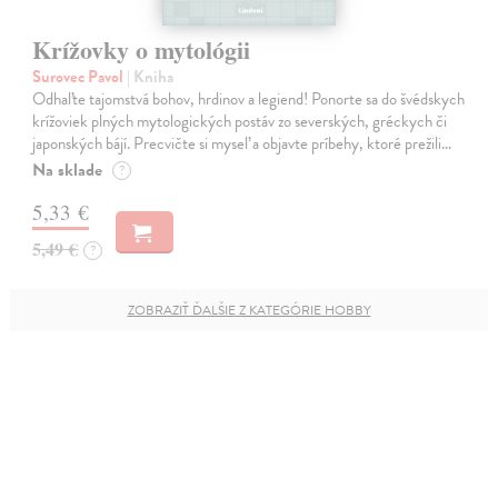
Krížovky o mytológii
Surovec Pavol
| Kniha
Odhaľte tajomstvá bohov, hrdinov a legiend! Ponorte sa do švédskych
krížoviek plných mytologických postáv zo severských, gréckych či
japonských bájí. Precvičte si myseľ a objavte príbehy, ktoré prežili…
Na sklade
?
5,33 €
5,49 €
?
ZOBRAZIŤ ĎALŠIE Z KATEGÓRIE HOBBY