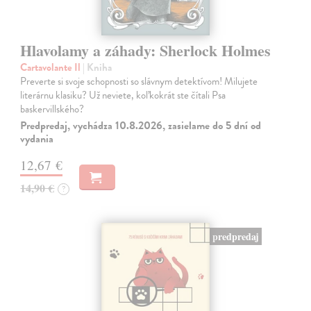
Hlavolamy a záhady: Sherlock Holmes
Cartavolante Il
| Kniha
Preverte si svoje schopnosti so slávnym detektívom! Milujete
literárnu klasiku? Už neviete, koľkokrát ste čítali Psa
baskervillského?
Predpredaj, vychádza 10.8.2026, zasielame do 5 dní od
vydania
12,67 €
14,90 €
?
predpredaj