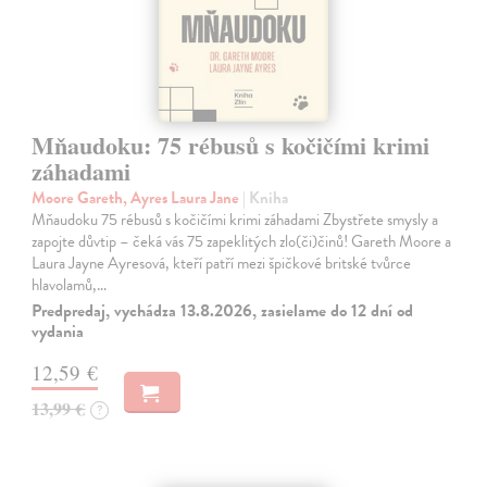
Mňaudoku: 75 rébusů s kočičími krimi
záhadami
Moore Gareth, Ayres Laura Jane
| Kniha
Mňaudoku 75 rébusů s kočičími krimi záhadami Zbystřete smysly a
zapojte důvtip – čeká vás 75 zapeklitých zlo(či)činů! Gareth Moore a
Laura Jayne Ayresová, kteří patří mezi špičkové britské tvůrce
hlavolamů,…
Predpredaj, vychádza 13.8.2026, zasielame do 12 dní od
vydania
12,59 €
13,99 €
?