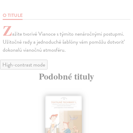
O TITULE
Z
ažite tvorivé Vianoce s týmito nenáročnými postupmi.
Užitočné rady a jednoduché šablóny vám pomôžu dotvoriť
dokonalú vianočnú atmosféru.
High-contrast mode
Podobné tituly