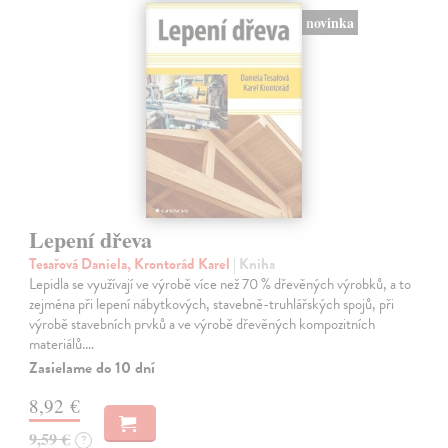
novinka
Lepení dřeva
Tesařová Daniela, Krontorád Karel
| Kniha
Lepidla se využívají ve výrobě více než 70 % dřevěných výrobků, a to
zejména při lepení nábytkových, stavebně-truhlářských spojů, při
výrobě stavebních prvků a ve výrobě dřevěných kompozitních
materiálů.…
Zasielame do 10 dní
8,92 €
9,59 €
?