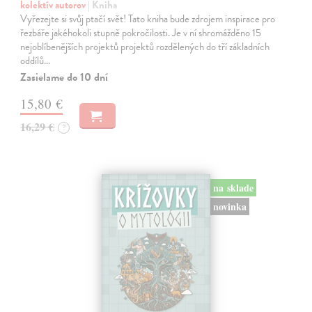
kolektív autorov
| Kniha
Vyřezejte si svůj ptačí svět! Tato kniha bude zdrojem inspirace pro
řezbáře jakéhokoli stupně pokročilosti. Je v ní shromážděno 15
nejoblíbenějších projektů projektů rozdělených do tří základních
oddílů…
Zasielame do 10 dní
15,80 €
16,29 €
?
na sklade
novinka