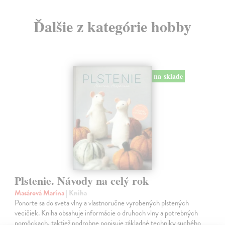
Ďalšie z kategórie hobby
na sklade
Plstenie. Návody na celý rok
Masárová Marína
| Kniha
Ponorte sa do sveta vlny a vlastnoručne vyrobených plstených
vecičiek. Kniha obsahuje informácie o druhoch vlny a potrebných
pomôckach, taktiež podrobne popisuje základné techniky suchého