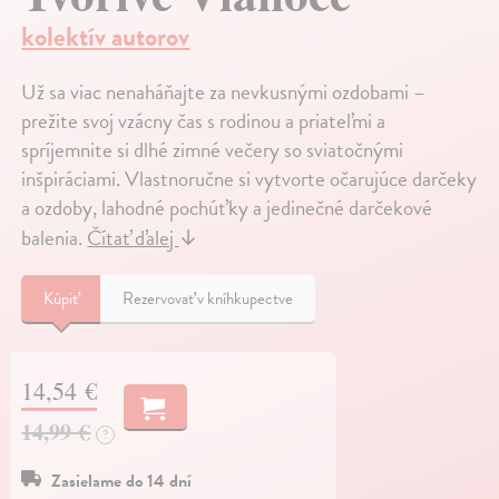
kolektív autorov
Už sa viac nenaháňajte za nevkusnými ozdobami –
prežite svoj vzácny čas s rodinou a priateľmi a
spríjemnite si dlhé zimné večery so sviatočnými
inšpiráciami. Vlastnoručne si vytvorte očarujúce darčeky
a ozdoby, lahodné pochúťky a jedinečné darčekové
balenia.
Čítať ďalej
↓
Kúpiť
Rezervovať v kníhkupectve
14,54 €
14,99 €
?
Zasielame do 14 dní