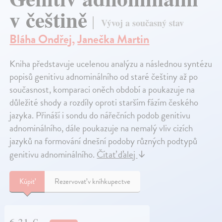
v češtině
Vývoj a současný stav
Bláha Ondřej
,
Janečka Martin
Kniha představuje ucelenou analýzu a následnou syntézu
popisů genitivu adnominálního od staré češtiny až po
současnost, komparaci oněch období a poukazuje na
důležité shody a rozdíly oproti starším fázím českého
jazyka. Přináší i sondu do nářečních podob genitivu
adnominálního, dále poukazuje na nemalý vliv cizích
jazyků na formování dnešní podoby různých podtypů
genitivu adnominálního.
Čítať ďalej
↓
Kúpiť
Rezervovať v kníhkupectve