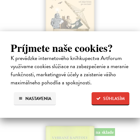
Príjmete naše cookies?
Etymológia záhadná aj zábavná
K prevádzke internetového kníhkupectva Artforum
Krekáňová Ivana
| Kniha
využívame cookies slúžiace na zabezpečenie a meranie
Ako súvisí králik s Karolom Veľkým? Čo má Dunčo s Dunajom a Elvis
funkčnosti, marketingové účely a zaistenie vášho
Presley s punkom?
Na sklade
maximálneho pohodlia a spokojnosti.
?
18,99 €
NASTAVENIA
SÚHLASÍM
19,99 €
?
na sklade