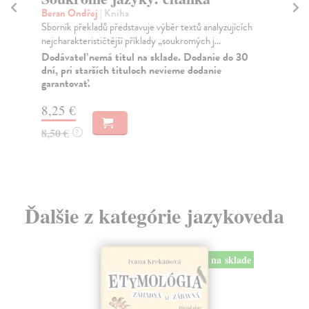
Beran Ondřej
| Kniha
Ko
Sborník překladů představuje výběr textů analyzujících
Kat
nejcharakterističtější příklady „soukromých j...
poř
Dodávateľ nemá titul na sklade. Dodanie do 30
Za
dní, pri starších tituloch nevieme dodanie
garantovať.
10
11
8,25 €
8,50 €
?
Ďalšie z kategórie jazykoveda
na sklade