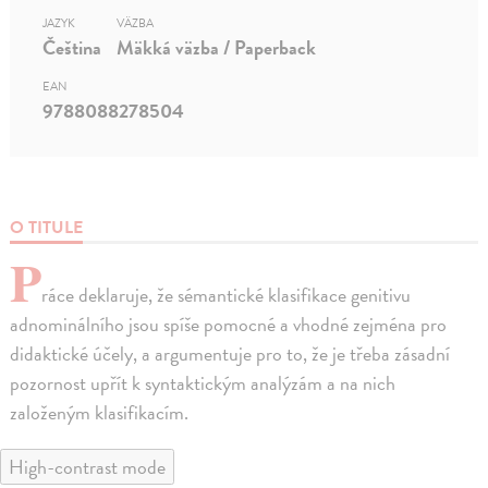
JAZYK
VÄZBA
Čeština
Mäkká väzba / Paperback
EAN
9788088278504
O TITULE
P
ráce deklaruje, že sémantické klasifikace genitivu
adnominálního jsou spíše pomocné a vhodné zejména pro
didaktické účely, a argumentuje pro to, že je třeba zásadní
pozornost upřít k syntaktickým analýzám a na nich
založeným klasifikacím.
High-contrast mode