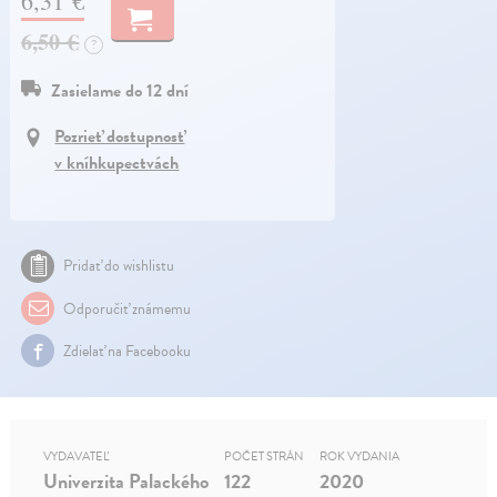
6,31 €
6,50 €
?
Zasielame do 12 dní
Pozrieť dostupnosť
v kníhkupectvách
Pridať do wishlistu
Odporučiť známemu
Zdielať na Facebooku
VYDAVATEĽ
POČET STRÁN
ROK VYDANIA
Univerzita Palackého
122
2020