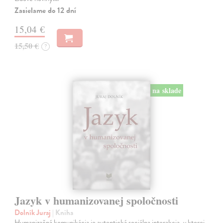
Zasielame do 12 dní
15,04 €
15,50 €
?
na sklade
Jazyk v humanizovanej spoločnosti
Dolník Juraj
| Kniha
Humanizačná komunikácia je autentická sociálna interakcia, v ktorej