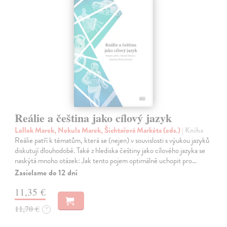
Reálie a čeština jako cílový jazyk
Lollok Marek, Nekula Marek, Šichtařová Markéta (eds.)
| Kniha
Reálie patří k tématům, která se (nejen) v souvislosti s výukou jazyků
diskutují dlouhodobě. Také z hlediska češtiny jako cílového jazyka se
naskýtá mnoho otázek: Jak tento pojem optimálně uchopit pro…
Zasielame do 12 dní
11,35 €
11,70 €
?