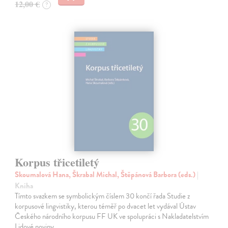
12,00 €
?
Korpus třicetiletý
Skoumalová Hana, Škrabal Michal, Štěpánová Barbora (eds.)
|
Kniha
Tímto svazkem se symbolickým číslem 30 končí řada Studie z
korpusové lingvistiky, kterou téměř po dvacet let vydával Ústav
Českého národního korpusu FF UK ve spolupráci s Nakladatelstvím
Lidové noviny.…