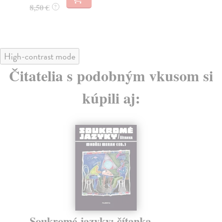
9,
8,50 €
?
9,
High-contrast mode
Čitatelia s podobným vkusom si
kúpili aj:
Soukromé jazyky: čítanka
G