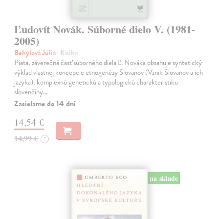
Ľudovít Novák. Súborné dielo V. (1981-
2005)
Behýlová Júlia
| Kniha
Piata, záverečná časť súborného diela Ľ. Nováka obsahuje syntetický
výklad vlastnej koncepcie etnogenézy Slovanov (Vznik Slovanov a ich
jazyka), komplexnú genetickú a typologickú charakteristiku
slovenčiny…
Zasielame do 14 dní
14,54 €
14,99 €
?
na sklade