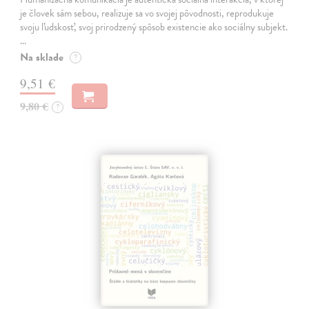
je človek sám sebou, realizuje sa vo svojej pôvodnosti, reprodukuje
svoju ľudskosť, svoj prirodzený spôsob existencie ako sociálny subjekt.
…
Na sklade
?
9,51 €
9,80 €
?