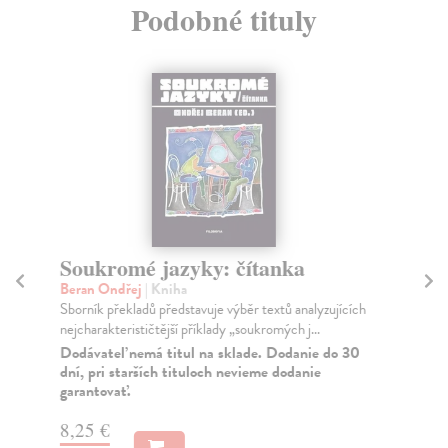
Podobné tituly
Soukromé jazyky: čítanka
Po
Beran Ondřej
| Kniha
Gr
Sborník překladů představuje výběr textů analyzujících
V s
nejcharakterističtější příklady „soukromých j...
nie
poli
Dodávateľ nemá titul na sklade. Dodanie do 30
dní, pri starších tituloch nevieme dodanie
Do
garantovať.
dní
gar
8,25 €