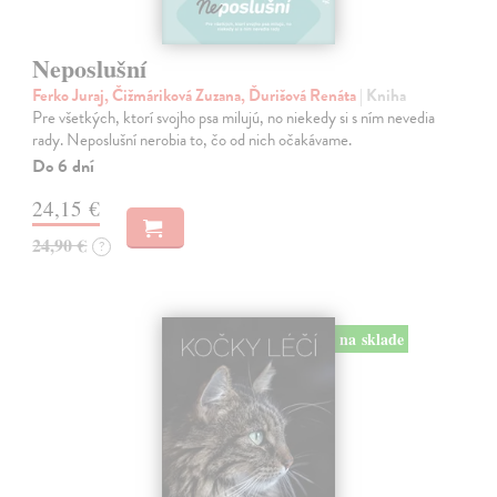
Neposlušní
Ferko Juraj, Čižmáriková Zuzana, Ďurišová Renáta
| Kniha
Pre všetkých, ktorí svojho psa milujú, no niekedy si s ním nevedia
rady. Neposlušní nerobia to, čo od nich očakávame.
Do 6 dní
24,15 €
24,90 €
?
na sklade