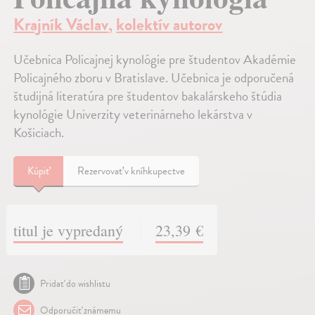
Krajník Václav
,
kolektív autorov
Učebnica Policajnej kynológie pre študentov Akadémie
Policajného zboru v Bratislave. Učebnica je odporučená
študijná literatúra pre študentov bakalárskeho štúdia
kynológie Univerzity veterinárneho lekárstva v
Košiciach.
Kúpiť
Rezervovať v kníhkupectve
titul je vypredaný
23,39 €
Pridať do wishlistu
Odporučiť známemu