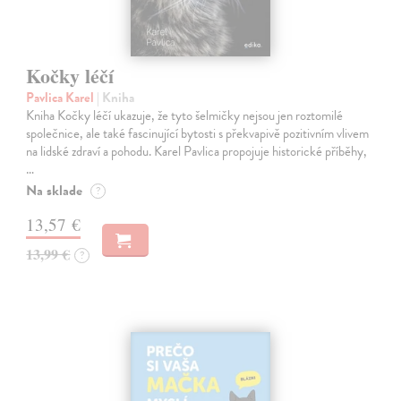
Kočky léčí
Pavlica Karel
| Kniha
Kniha Kočky léčí ukazuje, že tyto šelmičky nejsou jen roztomilé
společnice, ale také fascinující bytosti s překvapivě pozitivním vlivem
na lidské zdraví a pohodu. Karel Pavlica propojuje historické příběhy,
…
Na sklade
?
13,57 €
13,99 €
?