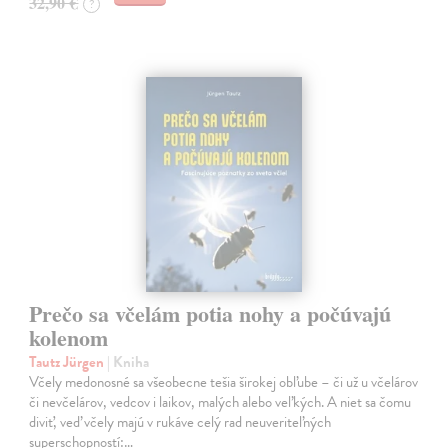
32,90 €
?
Prečo sa včelám potia nohy a počúvajú
kolenom
Tautz Jürgen
| Kniha
Včely medonosné sa všeobecne tešia širokej obľube – či už u včelárov
či nevčelárov, vedcov i laikov, malých alebo veľkých. A niet sa čomu
diviť, veď včely majú v rukáve celý rad neuveriteľných
superschopností:…