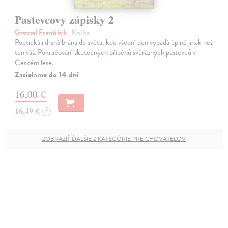
Pastevcovy zápisky 2
Groessl František
| Kniha
Poetická i drsná brána do světa, kde všední den vypadá úplně jinak než
ten váš. Pokračování skutečných příběhů svérázných pastevců v
Českém lese.
Zasielame do 14 dní
16,00 €
16,49 €
?
ZOBRAZIŤ ĎALŠIE Z KATEGÓRIE PRE CHOVATEĽOV