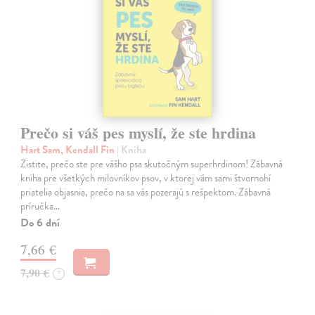
Prečo si váš pes myslí, že ste hrdina
Hart Sam, Kendall Fin
| Kniha
Zistite, prečo ste pre vášho psa skutočným superhrdinom! Zábavná
kniha pre všetkých milovníkov psov, v ktorej vám sami štvornohí
priatelia objasnia, prečo na sa vás pozerajú s rešpektom. Zábavná
príručka…
Do 6 dní
7,66 €
7,90 €
?