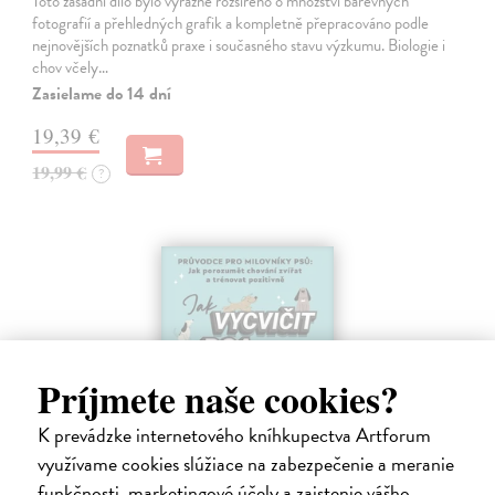
Toto zásadní dílo bylo výrazně rozšířeno o množství barevných
fotografií a přehledných grafik a kompletně přepracováno podle
nejnovějších poznatků praxe i současného stavu výzkumu. Biologie i
chov včely…
Zasielame do 14 dní
19,39 €
19,99 €
?
Príjmete naše cookies?
K prevádzke internetového kníhkupectva Artforum
využívame cookies slúžiace na zabezpečenie a meranie
funkčnosti, marketingové účely a zaistenie vášho