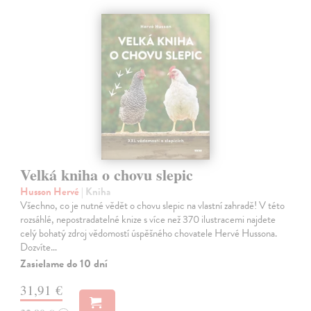
Velká kniha o chovu slepic
Husson Hervé
| Kniha
Všechno, co je nutné vědět o chovu slepic na vlastní zahradě! V této
rozsáhlé, nepostradatelné knize s více než 370 ilustracemi najdete
celý bohatý zdroj vědomostí úspěšného chovatele Hervé Hussona.
Dozvíte…
Zasielame do 10 dní
31,91 €