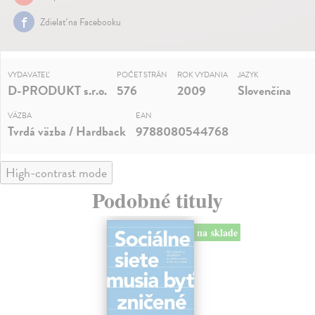
Zdielať na Facebooku
VYDAVATEĽ
POČET STRÁN
ROK VYDANIA
JAZYK
D-PRODUKT s.r.o.
576
2009
Slovenčina
VÄZBA
EAN
Tvrdá väzba / Hardback
9788080544768
High-contrast mode
Podobné tituly
na sklade