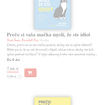
Prečo si vaša mačka myslí, že ste idiot
Hart Sam, Kendall Fin
| Kniha
Zistite, prečo sa na vás mačka pozerá, akoby ste sa úplne zbláznili!
Máte pocit, že sa vaši štvornohí chlpáči občas tvária, akoby ste boli
úplne padnutí na hlavu? V tejto zábavnej knihe vám samotné mačky…
Do 6 dní
7,66 €
7,90 €
?