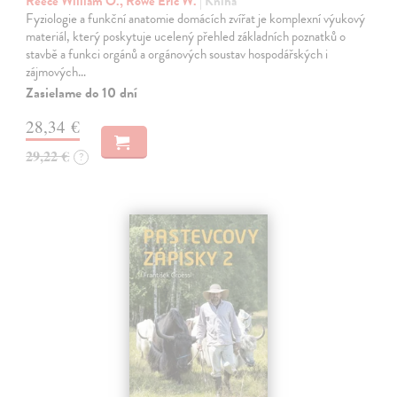
Reece William O., Rowe Eric W.
| Kniha
Fyziologie a funkční anatomie domácích zvířat je komplexní výukový
materiál, který poskytuje ucelený přehled základních poznatků o
stavbě a funkci orgánů a orgánových soustav hospodářských i
zájmových…
Zasielame do 10 dní
28,34 €
29,22 €
?