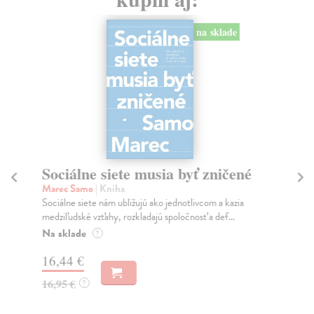
na sklade
Sociálne siete musia byť zničené
S
K
Marec Samo
| Kniha
Sociálne siete nám ubližujú ako jednotlivcom a kazia
Mik
medziľudské vzťahy, rozkladajú spoločnosť a def...
Mon
o k
Na sklade
?
Na
16,44 €
23
16,95 €
?
24