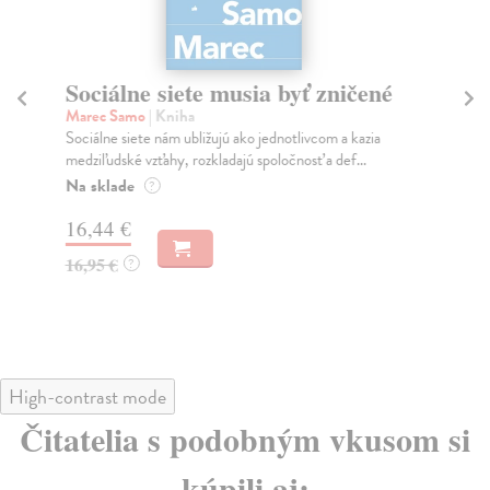
Sociálne siete musia byť zničené
S
K
Marec Samo
| Kniha
Sociálne siete nám ubližujú ako jednotlivcom a kazia
Mik
medziľudské vzťahy, rozkladajú spoločnosť a def...
Mon
o k
Na sklade
?
Na
16,44 €
23
16,95 €
?
24
High-contrast mode
Čitatelia s podobným vkusom si
kúpili aj: