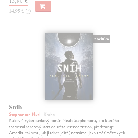
13,90 €
14,95 €
?
novinka
Sníh
Stephenson Neal
| Kniha
Kultovní kyberpunkový román Neala Stephensona, pro kterého
znamenal raketový start do světa science fiction, představuje
Ameriku takovou, jak ji (dnes ještě) neznáme: jako změť městských