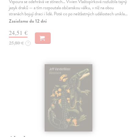
Vzpoura se odehrává ve stínech… Vivien Vlaštopírková rozluštila tajný
jazyk draků — a tím rozpoutala občanskou válku, v níž na obou
stranách bojují draci i lidé. Poté co po nešťastných událostech unikla…
Zasielame do 12 dní
24,51 €
25,80 €
?