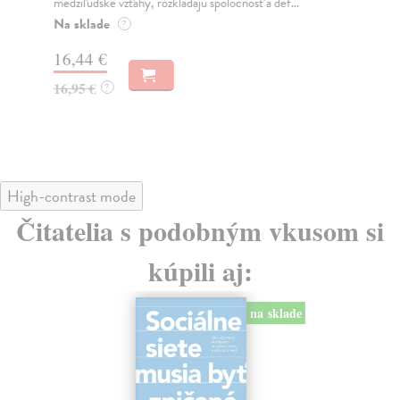
medziľudské vzťahy, rozkladajú spoločnosť a def...
Mon
o k
Na sklade
?
Na
16,44 €
23
16,95 €
?
24
High-contrast mode
Čitatelia s podobným vkusom si
kúpili aj:
na sklade