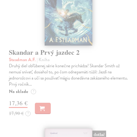
Skandar a Prvý jazdec 2
Steadman A.F.
| Kniha
Druhý diel obľúbenej série konečne prichádza! Skandar Smith už
nemusí snívať, dosiahol to, po čom odnepamäti túžil: Jazdí na
jednorožcovi a učí sa používať mágiu donedávna zakázaného elementu.
Prvý ročník…
Na sklade
?
17,36 €
17,90 €
?
dotlač