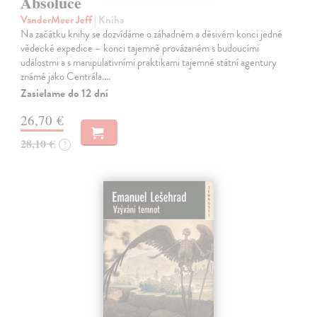
Absoluce
VanderMeer Jeff
| Kniha
Na začátku knihy se dozvídáme o záhadném a děsivém konci jedné
vědecké expedice – konci tajemně provázaném s budoucími
událostmi a s manipulativními praktikami tajemné státní agentury
známé jako Centrála.…
Zasielame do 12 dní
26,70 €
28,10 €
?