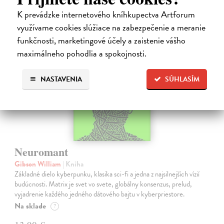
K prevádzke internetového kníhkupectva Artforum
využívame cookies slúžiace na zabezpečenie a meranie
na sklade
funkčnosti, marketingové účely a zaistenie vášho
maximálneho pohodlia a spokojnosti.
NASTAVENIA
SÚHLASÍM
Neuromant
Gibson William
| Kniha
Základné dielo kyberpunku, klasika sci-fi a jedna z najsilnejších vízií
budúcnosti. Matrix je svet vo svete, globálny konsenzus, prelud,
vyjadrenie každého jedného dátového bajtu v kyberpriestore.
Na sklade
?