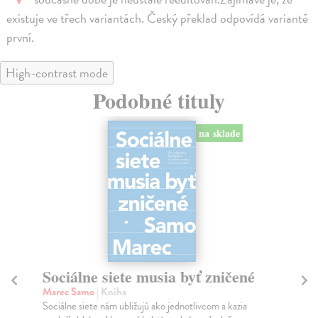
existuje ve třech variantách. Český překlad odpovídá variantě
první.
High-contrast mode
Podobné tituly
na sklade
Sociálne siete musia byť zničené
S
K
Marec Samo
| Kniha
Sociálne siete nám ubližujú ako jednotlivcom a kazia
Mik