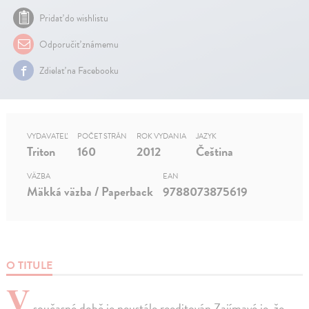
Pridať do wishlistu
Odporučiť známemu
Zdielať na Facebooku
VYDAVATEĽ
POČET STRÁN
ROK VYDANIA
JAZYK
Triton
160
2012
Čeština
VÄZBA
EAN
Mäkká väzba / Paperback
9788073875619
O TITULE
V
současné době je neustále reeditován.Zajímavé je, že