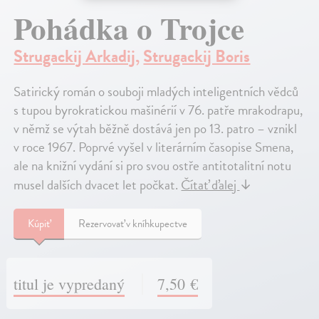
Pohádka o Trojce
Strugackij Arkadij
,
Strugackij Boris
Satirický román o souboji mladých inteligentních vědců
s tupou byrokratickou mašinérií v 76. patře mrakodrapu,
v němž se výtah běžně dostává jen po 13. patro – vznikl
v roce 1967. Poprvé vyšel v literárním časopise Smena,
ale na knižní vydání si pro svou ostře antitotalitní notu
musel dalších dvacet let počkat.
Čítať ďalej
↓
Kúpiť
Rezervovať v kníhkupectve
titul je vypredaný
7,50 €