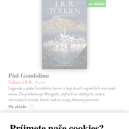
na sklade
Pád Gondolinu
Tolkien J.R.R.
| Kniha
Legenda o páde Gondolinu hovorí o boji dvoch najväčších mocností
sveta. Zlo predstavuje Morgoth, najhorší zo všetkých, vodca
obrovských armád, ktoré riadi zo svojej železnej pevnosti.
Na sklade
?
18,55 €
Príjmete naše cookies?
19,95 €
?