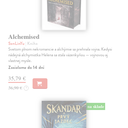
Alchemised
SenLinYu
| Kniha
Svetom plnom nekromancie a alchýmie sa prehnala vojna. Kedysi
nádejná alchymistka Helena sa stala väzenkyňou — vojnovou aj
vlastnej mysle.
Zasielame do 14 dní
35,79 €
36,90 €
?
na sklade