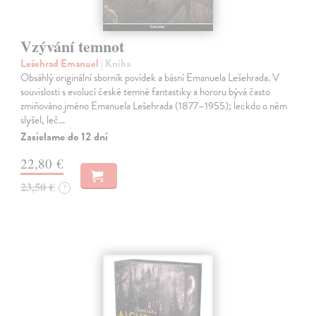
Vzývání temnot
Lešehrad Emanuel
| Kniha
Obsáhlý originální sborník povídek a básní Emanuela Lešehrada. V
souvislosti s evolucí české temné fantastiky a hororu bývá často
zmiňováno jméno Emanuela Lešehrada (1877–1955); leckdo o něm
slyšel, leč…
Zasielame do 12 dní
22,80 €
23,50 €
?