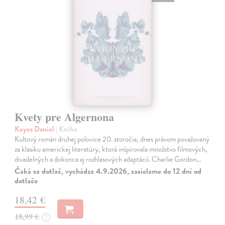
Kvety pre Algernona
Keyes Daniel
| Kniha
Kultový román druhej polovice 20. storočia, dnes právom považovaný
za klasiku americkej literatúry, ktorá inšpirovala množstvo filmových,
divadelných a dokonca aj rozhlasových adaptácií. Charlie Gordon…
Čaká sa dotlač, vychádza 4.9.2026, zasielame do 12 dní od
dotlače
18,42 €
18,99 €
?