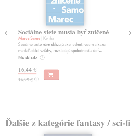
Sociálne siete musia byť zničené
S
K
Marec Samo
| Kniha
Sociálne siete nám ubližujú ako jednotlivcom a kazia
Mik
medziľudské vzťahy, rozkladajú spoločnosť a def...
Mon
o k
Na sklade
?
Na
16,44 €
23
16,95 €
?
24
Ďalšie z kategórie fantasy / sci-fi