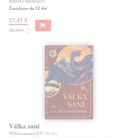
státečků založených…
Zasielame do 12 dní
27,45 €
30,50 €
?
Válka saní
Williamsonová S.F.
| Kniha