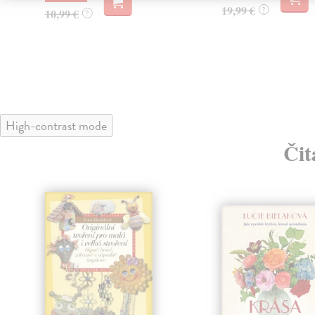
19,99 €
?
10,99 €
?
High-contrast mode
Čit