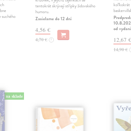
křížovek, v jejichž tajenkách se
ých
koľkokrát s
tentokrát skrývají střípky židovského
obne
baskervill
humoru.
ky suchého
Predpred
Zasielame do 12 dní
10.8.2026
od vydan
4,56 €
4,70 €
12,67 
?
14,90 €
na sklade