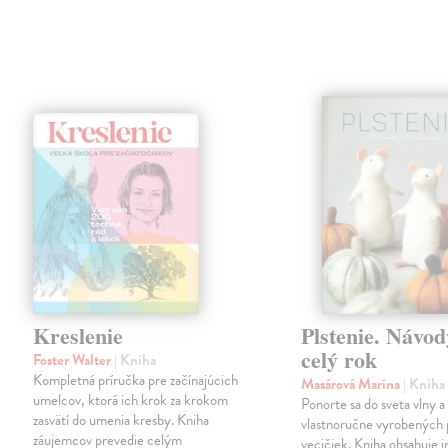
Kreslenie
Plstenie. Návod
celý rok
Foster Walter
| Kniha
Kompletná príručka pre začínajúcich
Masárová Marína
| Kniha
umelcov, ktorá ich krok za krokom
Ponorte sa do sveta vlny a
zasvätí do umenia kresby. Kniha
vlastnoručne vyrobených 
záujemcov prevedie celým
vecičiek. Kniha obsahuje 