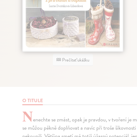
Prečítať ukážku
O TITULE
N
enechte se zmást, opak je pravdou, v tvoření je m
se můžou pěkně doplňovat a navíc při troše šikovnosti
nekoupili. Většina smetí má totiž úžasný potenciál, je