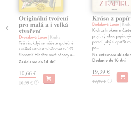
Originální tvoření
Krása z papír
pro malá a i velká
Bielaková Lucie
| Knih
stvoření
Krok za krokem můžete 
projít výrobou papírový
Dvořáková Lucie
| Kniha
poradí, jaký si opatřit ma
e
Těší vás, když se můžete společně
po...
s vašimi ratolestmi věnovat tvůrčí
Na externom sklade 
činnosti? Hledáte nové nápady a...
Dodanie do 16 dní
Zasielame do 14 dní
19,39 €
10,66 €
19,99 €
?
10,99 €
?