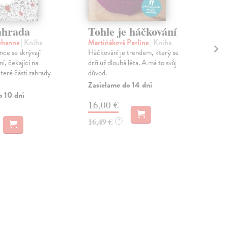
ahrada
Tohle je háčkování
Vr
Johanna
| Kniha
Martiňáková Pavlína
| Kniha
Kar
nce se skrývají
Háčkování je trendem, který se
Zbi
í, čekající na
drží už dlouhá léta. A má to svůj
log
teré části zahrady
důvod.
dar
ktor
Zasielame do 14 dní
o 10 dní
Na 
16,00 €
18
16,49 €
?
18,