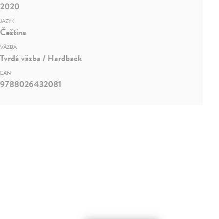
2020
JAZYK
Čeština
VÄZBA
Tvrdá väzba / Hardback
EAN
9788026432081