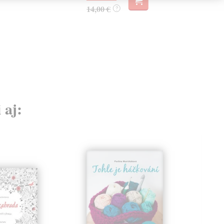
14,00 €
?
 aj: