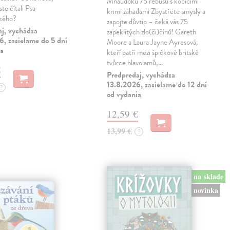
Mňaudoku 75 rébusů s kočičími
te čítali Psa
krimi záhadami Zbystřete smysly a
ského?
zapojte důvtip – čeká vás 75
aj, vychádza
zapeklitých zlo(či)činů! Gareth
, zasielame do 5 dní
Moore a Laura Jayne Ayresová,
ia
kteří patří mezi špičkové britské
tvůrce hlavolamů,…
€
Predpredaj, vychádza
13.8.2026, zasielame do 12 dní
?
od vydania
12,59 €
13,99 €
?
na sklade
novinka