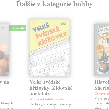
Ďalšie z kategórie hobby
na sklade
y na
Velké švédské
Hlavo
křížovky. Židovské
Sherl
anekdoty
Cartavola
Preverte s
Müllerová Adéla
| Kniha
plstených
slávnym d
Druhé vydání velkých švédských
informácie
literárnu 