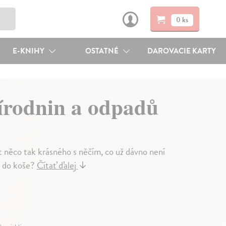
0 ks
E-KNIHY
OSTATNÉ
DAROVACIE KARTY
řírodnin a odpadů
t něco tak krásného s něčím, co už dávno není
t do koše?
Čítať ďalej
↓