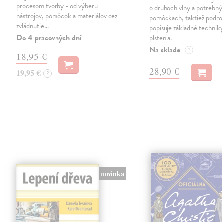
procesom tvorby - od výberu
o druhoch vlny a potrebn
nástrojov, pomôcok a materiálov cez
pomôckach, taktiež podr
zvládnutie…
popisuje základné techni
Do 4 pracovných dní
plstenia.
Na sklade
?
18,95 €
28,90 €
19,95 €
?
novinka