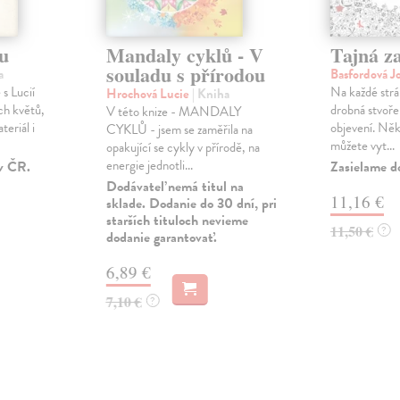
u
Mandaly cyklů - V
Tajná z
souladu s přírodou
a
Basfordová 
s Lucií
Na každé strá
Hrochová Lucie
| Kniha
ch květů,
drobná stvořen
V této knize - MANDALY
teriál i
objevení. Něk
CYKLŮ - jsem se zaměřila na
můžete vyt...
opakující se cykly v přírodě, na
energie jednotli...
v ČR.
Zasielame d
Dodávateľ nemá titul na
11,16 €
sklade. Dodanie do 30 dní, pri
starších tituloch nevieme
11,50 €
?
dodanie garantovať.
6,89 €
7,10 €
?