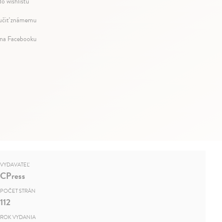
do wishlistu
čiť známemu
 na Facebooku
VYDAVATEĽ
CPress
POČET STRÁN
112
ROK VYDANIA