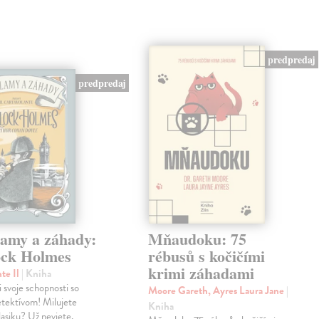
predpredaj
predpredaj
lamy a záhady:
Mňaudoku: 75
ock Holmes
rébusů s kočičími
krimi záhadami
nte Il
| Kniha
i svoje schopnosti so
Moore Gareth, Ayres Laura Jane
|
etektívom! Milujete
Kniha
klasiku? Už neviete,