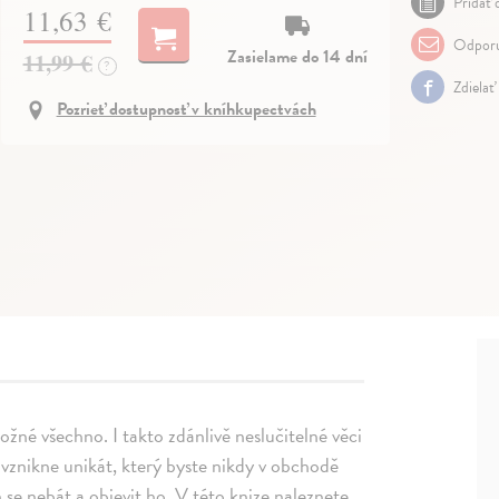
Pridať 
11,63 €
Odporu
Zasielame do 14 dní
11,99 €
?
Zdielať
Pozrieť dostupnosť v kníhkupectvách
ožné všechno. I takto zdánlivě neslučitelné věci
 vznikne unikát, který byste nikdy v obchodě
n se nebát a objevit ho. V této knize naleznete