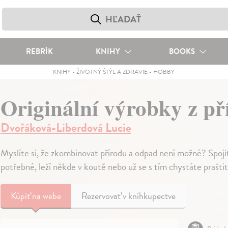
REBRÍK
KNIHY
BOOKS
KNIHY
-
ŽIVOTNÝ ŠTÝL A ZDRAVIE
-
HOBBY
Originální výrobky z p
Dvořáková-Liberdová Lucie
Myslíte si, že zkombinovat přírodu a odpad není možné? Spoji
potřebné, leží někde v koutě nebo už se s tím chystáte prašti
Kúpiť
na webe
Rezervovať v kníhkupectve