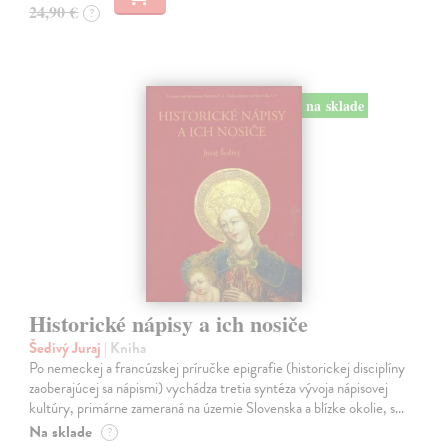
24,90 €
?
na sklade
Historické nápisy a ich nosiče
Šedivý Juraj
| Kniha
Po nemeckej a francúzskej príručke epigrafie (historickej disciplíny
zaoberajúcej sa nápismi) vychádza tretia syntéza vývoja nápisovej
kultúry, primárne zameraná na územie Slovenska a blízke okolie, s…
Na sklade
?