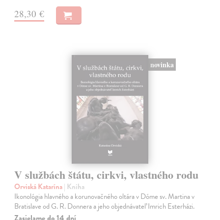
28,30 €
novinka
V službách štátu, cirkvi, vlastného rodu
Orviská Katarína
| Kniha
Ikonológia hlavného a korunovačného oltára v Dóme sv. Martina v
Bratislave od G. R. Donnera a jeho objednávateľ Imrich Esterházi.
Zasielame do 14 dní