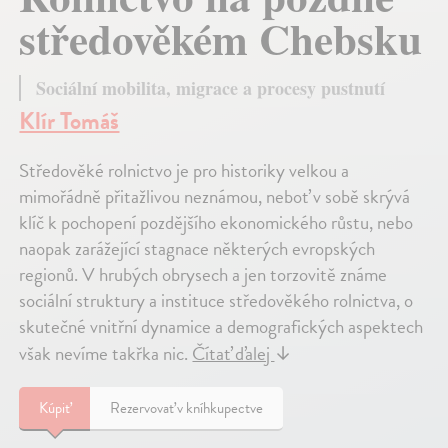
středověkém Chebsku
Sociální mobilita, migrace a procesy pustnutí
Klír Tomáš
Středověké rolnictvo je pro historiky velkou a
mimořádně přitažlivou neznámou, neboť v sobě skrývá
klíč k pochopení pozdějšího ekonomického růstu, nebo
naopak zarážející stagnace některých evropských
regionů. V hrubých obrysech a jen torzovitě známe
sociální struktury a instituce středověkého rolnictva, o
skutečné vnitřní dynamice a demografických aspektech
však nevíme takřka nic.
Čítať ďalej
↓
Kúpiť
Rezervovať v kníhkupectve