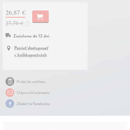
26,87 €
27,70 €
?
Zasielame do 12 dní
Pozrieť dostupnosť
v kníhkupectvách
Pridať do wishlistu
Odporučiť známemu
Zdielať na Facebooku