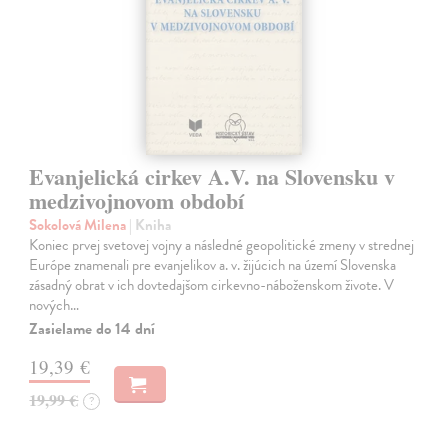
Evanjelická cirkev A.V. na Slovensku v
medzivojnovom období
Sokolová Milena
| Kniha
Koniec prvej svetovej vojny a následné geopolitické zmeny v strednej
Európe znamenali pre evanjelikov a. v. žijúcich na území Slovenska
zásadný obrat v ich dovtedajšom cirkevno-náboženskom živote. V
nových…
Zasielame do 14 dní
19,39 €
19,99 €
?