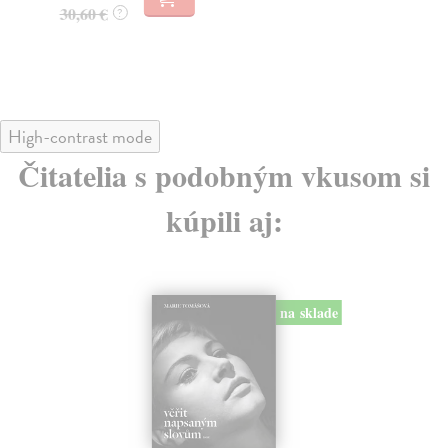
26
30,60 €
?
28
High-contrast mode
Čitatelia s podobným vkusom si
kúpili aj:
na sklade