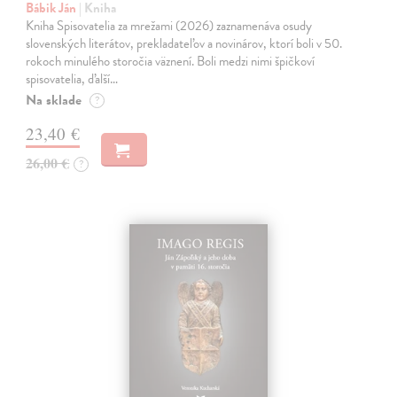
Bábik Ján
| Kniha
Kniha Spisovatelia za mrežami (2026) zaznamenáva osudy
slovenských literátov, prekladateľov a novinárov, ktorí boli v 50.
rokoch minulého storočia väznení. Boli medzi nimi špičkoví
spisovatelia, ďalší…
Na sklade
?
23,40 €
26,00 €
?