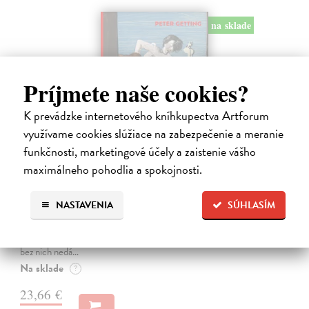
na sklade
Príjmete naše cookies?
K prevádzke internetového kníhkupectva Artforum
využívame cookies slúžiace na zabezpečenie a meranie
funkčnosti, marketingové účely a zaistenie vášho
maximálneho pohodlia a spokojnosti.
Studne mútne
Getting Peter
| Kniha
NASTAVENIA
SÚHLASÍM
Sú ikonickými postavami našej kultúry. Postavili im sochy a
pomenovali po nich ulice, majú svoje nespochybniteľné miesto v
lexikónoch literatúry aj učebniciach, slovenské moderné umenie sa
bez nich nedá…
Na sklade
?
23,66 €