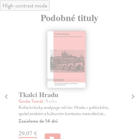
High-contrast mode
Podobné tituly
Tkalci Hradu
V
je
Gecko Tomáš
| Kniha
Kniha kriticky analyzuje roli tzv. Hradu v politickém,
Pa
společenském a kulturním kontextu meziválečné...
Pře
vyv
Zasielame do 14 dní
Za
29,07 €