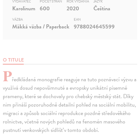
VYDAVATEĽ
POČET STRÁN
ROK VYDANIA
JAZYK
Karolinum
600
2020
Čeština
VÄZBA
EAN
Mäkká väzba / Paperback
9788024645599
O TITULE
P
ředkládaná monografie reaguje na tuto poznávací výzvu a
využívá dosud nepovšimnuté a evropsky unikátní písemné
prameny, které se dochovaly pro chebský městský stát. Díky
nim přináší pozoruhodně detailní pohled na sociální mobilitu,
migraci a způsob sociální reprodukce pozdně středověkého
rolnictva, včetně nových pohledů na fenomén masového
pustnutí venkovských sídlišť v tomto období.