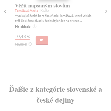
Věřit napsaným slovům
D
hi
Tomášová Marie
| Kniha
Vynikající česká herečka Marie Tomášová, která vtiskla
Bl
tvář českému divadlu šedesátých let na prknec...
Jak
his
Na sklade
?
Za
10,48 €
14
10,80 €
?
14
Ďalšie z kategórie slovenské a
české dejiny