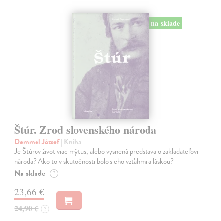
na sklade
Štúr. Zrod slovenského národa
Demmel József
| Kniha
Je Štúrov život viac mýtus, alebo vysnená predstava o zakladateľovi
národa? Ako to v skutočnosti bolo s eho vzťahmi a láskou?
Na sklade
?
23,66 €
24,90 €
?