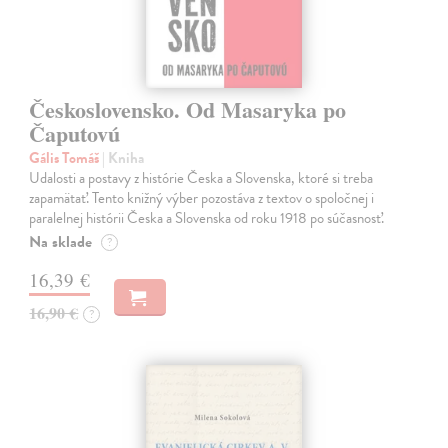
Československo. Od Masaryka po
Čaputovú
Gális Tomáš
| Kniha
Udalosti a postavy z histórie Česka a Slovenska, ktoré si treba
zapamätať. Tento knižný výber pozostáva z textov o spoločnej i
paralelnej histórii Česka a Slovenska od roku 1918 po súčasnosť.
Na sklade
?
16,39 €
16,90 €
?