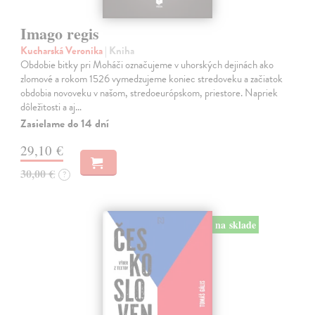
Imago regis
Kucharská Veronika
| Kniha
Obdobie bitky pri Moháči označujeme v uhorských dejinách ako
zlomové a rokom 1526 vymedzujeme koniec stredoveku a začiatok
obdobia novoveku v našom, stredoeurópskom, priestore. Napriek
dôležitosti a aj…
Zasielame do 14 dní
29,10 €
30,00 €
?
na sklade