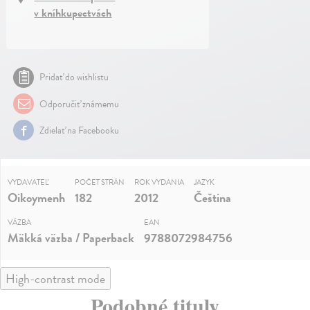
v kníhkupectvách
Pridať do wishlistu
Odporučiť známemu
Zdielať na Facebooku
VYDAVATEĽ
POČET STRÁN
ROK VYDANIA
JAZYK
Oikoymenh
182
2012
Čeština
VÄZBA
EAN
Mäkká väzba / Paperback
9788072984756
High-contrast mode
Podobné tituly