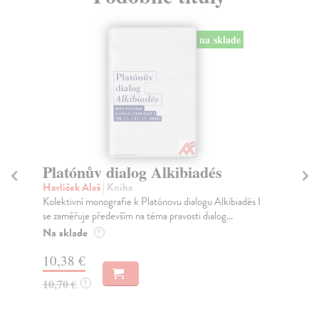
na sklade
Platónův dialog Alkibiadés
P
Havlíček Aleš
| Kniha
Hav
Kolektivní monografie k Platónovu dialogu Alkibiadés I
Zbo
se zaměřuje především na téma pravosti dialog...
kon
Na sklade
Na
?
10,38 €
9,
10,70 €
9,
?