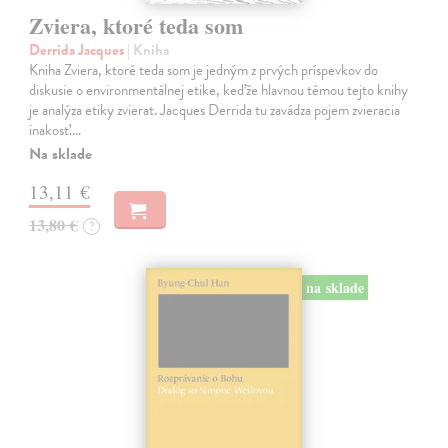
Zviera, ktoré teda som
Derrida Jacques
| Kniha
Kniha Zviera, ktoré teda som je jedným z prvých príspevkov do
diskusie o environmentálnej etike, keďže hlavnou témou tejto knihy
je analýza etiky zvierat. Jacques Derrida tu zavádza pojem zvieracia
inakosť.…
Na sklade
13,11 €
13,80 €
?
na sklade