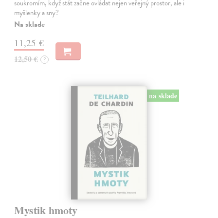
soukromím, když stát začne ovládat nejen veřejný prostor, ale i
myšlenky a sny?
Na sklade
11,25 €
12,50 €
?
na sklade
Mystik hmoty