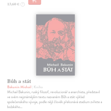
13,60 €
?
Bůh a stát
Bakunin Michail
| Kniha
Michail Bakunin, ruský filozof, revolucionář a anarchista, představil
ve svém nejznámějším textu nazvaném Bůh a stát výklad
společenského vývoje, podle nějž člověk překonává stadium zvířete a
božského…