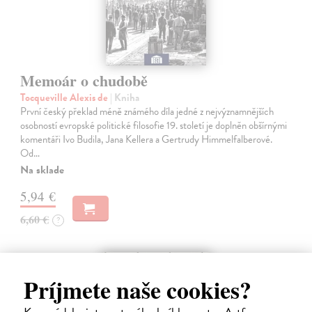
Memoár o chudobě
Tocqueville Alexis de
| Kniha
První český překlad méně známého díla jedné z nejvýznamnějších
osobností evropské politické filosofie 19. století je doplněn obšírnými
komentáři Ivo Budila, Jana Kellera a Gertrudy Himmelfalberové.
Od…
Na sklade
5,94 €
6,60 €
?
na sklade
Príjmete naše cookies?
novinka