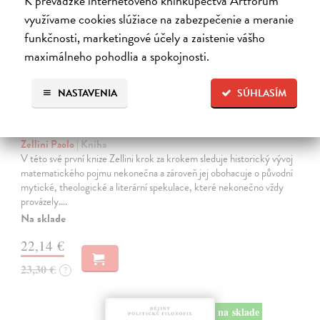
K prevádzke internetového kníhkupectva Artforum
využívame cookies slúžiace na zabezpečenie a meranie
funkčnosti, marketingové účely a zaistenie vášho
maximálneho pohodlia a spokojnosti.
NASTAVENIA
SÚHLASÍM
Stručné dějiny nekonečna
Zellini Paolo
| Kniha
V této své první knize Zellini krok za krokem sleduje historický vývoj
matematického pojmu nekonečna a zároveň jej obohacuje o původní
mytické, theologické a literární spekulace, které nekonečno vždy
provázely.…
Na sklade
22,14 €
23,30 €
?
na sklade