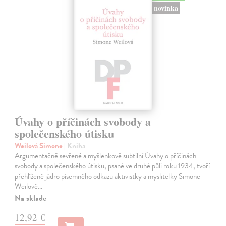
novinka
Úvahy o příčinách svobody a
společenského útisku
Weilová Simone
| Kniha
Argumentačně sevřené a myšlenkově subtilní Úvahy o příčinách
svobody a společenského útisku, psané ve druhé půli roku 1934, tvoří
přehlížené jádro písemného odkazu aktivistky a myslitelky Simone
Weilové…
Na sklade
12,92 €