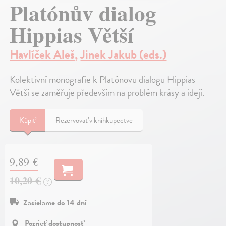
Platónův dialog
Hippias Větší
Havlíček Aleš
,
Jinek Jakub (eds.)
Kolektivní monografie k Platónovu dialogu Hippias
Větší se zaměřuje především na problém krásy a idejí.
Kúpiť
Rezervovať v kníhkupectve
9,89 €
10,20 €
?
Zasielame do 14 dní
Pozrieť dostupnosť