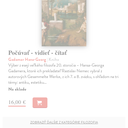
Počúvať - vidieť - čítať
Gadamer Hans-Georg
| Kniha
Výber z esejí veľkého filozofa 20. storočia – Hansa-Georga
Gadamera, ktoré ich prekladateľ Rastislav Nemec vybral z
autorových Gesammelte Werke, z ich 7. a 8. zväzku, s ohľadom na tri
témy: antiku, estetiku…
Na sklade
16,00 €
ZOBRAZIŤ ĎALŠIE Z KATEGÓRIE FILOZOFIA