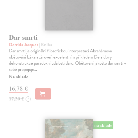
Dar smrti
Derrida Jacques
| Kniha
Dar smrti je originální filosofickou interpretací Abrahámova
obětování Izáka a zároveň excelentním příkladem Derridovy
dekonstrukce paradoxní události daru. Obětování jakožto dar smrti v
sobě propojuje…
Na sklade
16,78 €
17,30 €
?
na sklade