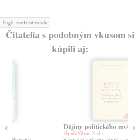
High-contrast mode
Čitatelia s podobným vkusom si
kúpili aj:
Dějiny politického myšlení II./1
Di
Herold Vilém
| Kniha
kol
V první části druhého svazku dějin politického myšlení
Tém