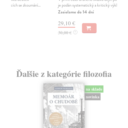
je podán systematický a kritický výklad polit...
okc
toh
Zasielame do 14 dní
Za
29,10 €
8,
30,00 €
?
8,
Ďalšie z kategórie filozofia
na sklade
novinka