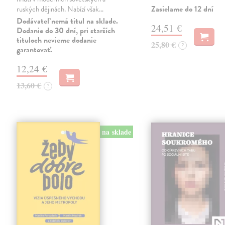
Zasielame do 12 dní
ruských dějinách. Nabízí však…
Dodávateľ nemá titul na sklade.
24,51 €
Dodanie do 30 dní, pri starších
tituloch nevieme dodanie
25,80 €
?
garantovať.
12,24 €
13,60 €
?
na sklade