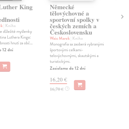
Luther King
Německé
Ko
tělovýchovné a
vo
dlnosti
sportovní spolky v
Han
českých zemích a
Pov
ek
| Kniha
Československu
spis
je důležité myšlenky
vyro
rtina Luthera Kinga:
Waic Marek
| Kniha
někd
nosti hnutí za obč...
Monografia sa zaoberá vybranými
Zas
o 12 dní
športovými celkami-
telovýchovnými, skautskými a
14
turistickými.
Zasielame do 12 dní
14,
16,20 €
16,70 €
?