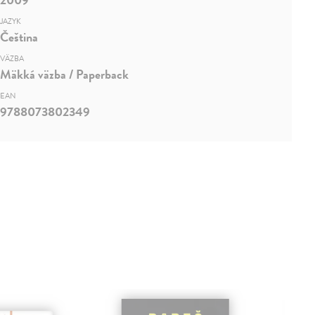
JAZYK
Čeština
VÄZBA
Mäkká väzba / Paperback
EAN
9788073802349