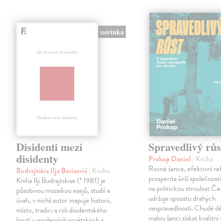
novinka
Disidenti mezi
Spravedlivý růs
disidenty
Prokop Daniel
| Kniha
Rovné šance, efektivní re
Budrajtskis Ilja Borisovič
| Kniha
prosperita širší společnosti
Kniha Ilji Budrajtskise (* 1981) je
na politickou strnulost Če
působivou mozaikou esejů, studií a
udržuje spoustu drahých
úvah, v nichž autor mapuje historii,
nespravedlností. Chudé dě
místo, tradici a roli disidentského
malou šanci získat kvalitní 
hnutí v moderních sovětských a