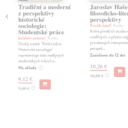
Tradiční a moderní
Jaroslav Haše
z perspektivy
filosoficko-lit
historické
perspektivy
o
sociologie:
Kružík Josef
| Kniha
Studentské práce
Kniha přináší tři studie
rozdílných, a přesto vz
kolektív autorov
| Kniha
provázaných interpreta
Druhý svazek "Knižní edice
perspek...
Historická sociologie"
Zasielame do 12 dní
reprezentuje stati nadějných
studentských tvůrců z...
10,26 €
Na sklade
?
10,80 €
?
9,12 €
9,40 €
?