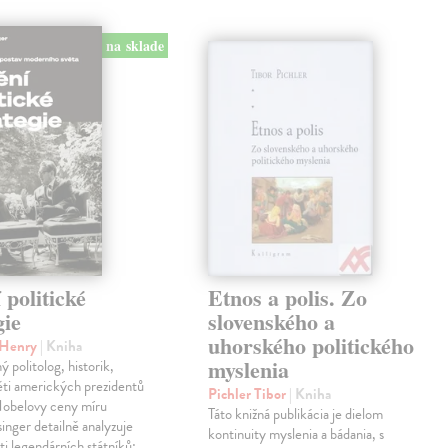
na sklade
politické
Etnos a polis. Zo
gie
slovenského a
uhorského politického
r Henry
| Kniha
myslenia
 politolog, historik,
ěti amerických prezidentů
Pichler Tibor
| Kniha
 Nobelovy ceny míru
Táto knižná publikácia je dielom
inger detailně analyzuje
kontinuity myslenia a bádania, s
sti legendárních státníků: