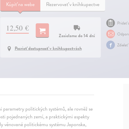
Kúpiť
na webe
Rezervovať v kníhkupectve
Pridať 
12,50 €
Odporu
Zasielame do 14 dní
Zdielať
Pozrieť dostupnosť v kníhkupectvách
i parametry politických systémů, ale rovněž se
osti pojednaných zemí, a praktickými aspekty
oly věnované politickému systému Japonska,