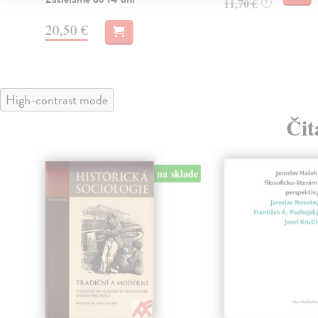
11,70 €
?
20,50 €
High-contrast mode
Čit
na sklade