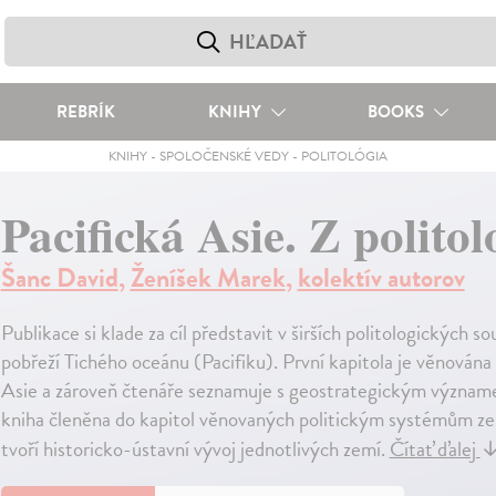
REBRÍK
KNIHY
BOOKS
KNIHY
-
SPOLOČENSKÉ VEDY
-
POLITOLÓGIA
Pacifická Asie. Z polito
Šanc David
,
Ženíšek Marek
,
kolektív autorov
Publikace si klade za cíl představit v širších politologických s
pobřeží Tichého oceánu (Pacifiku). První kapitola je věnována 
Asie a zároveň čtenáře seznamuje s geostrategickým významem 
kniha členěna do kapitol věnovaných politickým systémům zem
tvoří historicko-ústavní vývoj jednotlivých zemí.
Čítať ďalej