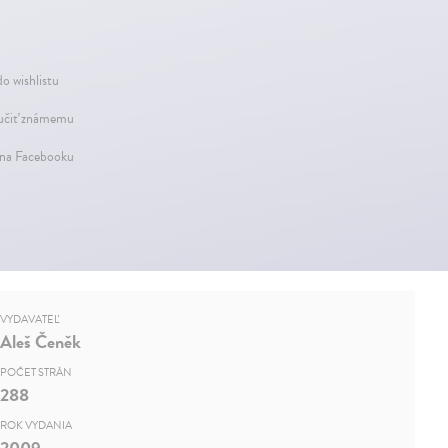
do wishlistu
čiť známemu
 na Facebooku
VYDAVATEĽ
Aleš Čeněk
POČET STRÁN
288
ROK VYDANIA
2009