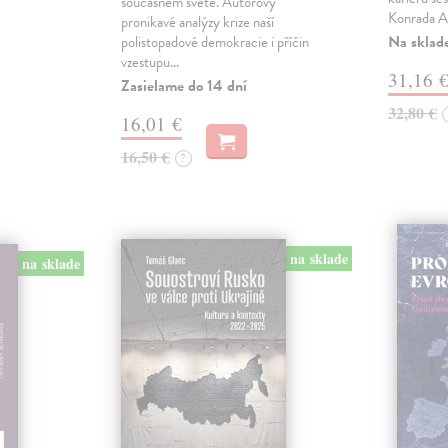
současném světě. Autorovy
Konrada A
pronikavé analýzy krize naší
Na sklad
polistopadové demokracie i příčin
vzestupu…
31,16 
Zasielame do 14 dní
32,80 €
16,01 €
16,50 €
?
na sklade
na sklade