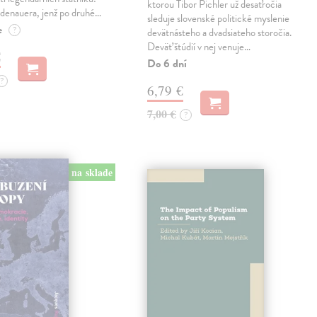
ktorou Tibor Pichler už desaťročia
denauera, jenž po druhé…
sleduje slovenské politické myslenie
e
?
devätnásteho a dvadsiateho storočia.
Deväť štúdií v nej venuje…
€
Do 6 dní
?
6,79 €
7,00 €
?
na sklade