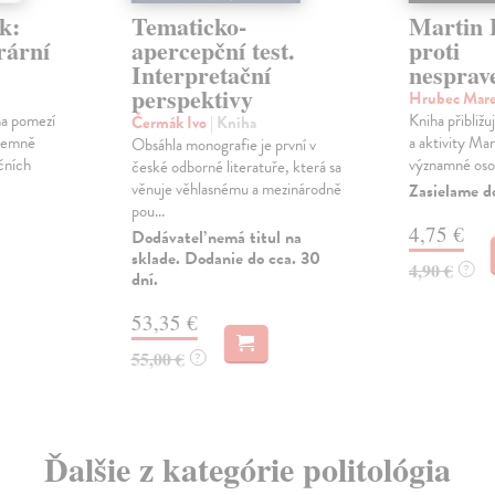
k:
Tematicko-
Martin 
erární
apercepční test.
proti
Interpretační
nesprave
perspektivy
Hrubec Mar
 na pomezí
Kniha přibližu
Čermák Ivo
| Kniha
ájemně
a aktivity Ma
Obsáhla monografie je první v
čních
významné osob
české odborné literatuře, která sa
věnuje věhlasnému a mezinárodně
Zasielame d
pou...
4,75 €
Dodávateľ nemá titul na
sklade. Dodanie do cca. 30
4,90 €
?
dní.
53,35 €
55,00 €
?
Ďalšie z kategórie politológia