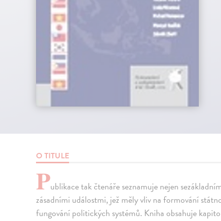
O TITULE
P
ublikace tak čtenáře seznamuje nejen sezákladním
zásadními událostmi, jež měly vliv na formování státn
fungování politických systémů. Kniha obsahuje kapit