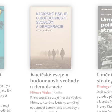
t
Kacířské eseje o
Umění 
budoucnosti svobody
strate
a demokracie
formy a
Kissinge
 jako lék
Světoznámý
Němec Václav
| Kniha
sko si
poradce p
Kniha sestává z esejů filosofa Václava
a laureát
Němce, které se kriticky zamýšlejí
ti mají
Henry Kiss
nad situací demokracie a svobody v
vzdělání.
kariéru še