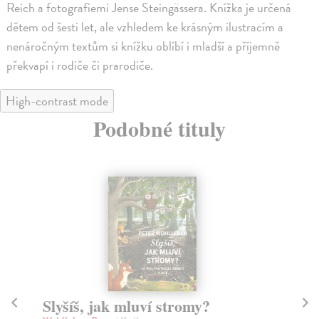
Reich a fotografiemi Jense Steingässera. Knížka je určená
dětem od šesti let, ale vzhledem ke krásným ilustracím a
nenáročným textům si knížku oblíbí i mladší a příjemně
překvapí i rodiče či prarodiče.
High-contrast mode
Podobné tituly
Spáči aneb jak zvířata spí
Je