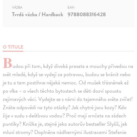
VÄZBA
EAN
Tvrdá väzba / Hardback
9788088316428
O TITULE
B
udou při tom, když divoká prasata a mouchy přivedou na
svět mladé, když se vydají za potravou, budou se bránit nebo
je tu a tam postihne nějaká nemoc. Od mušek třásněnek až
po vlka – o všech těchto bytostech se děti dozví spoustu
zajímavých věcí. Vydejte se s námi do tajemného světa zvířat!
Znáte odpovědi na tyto otázky? Jak chytré jsou kozy? Kdo
žije v sudu s dešťovou vodou? Proč mají srnčata na zádech
puntíky? Knížka je, stejně jako autorův bestseller Slyšíš, jak
mluví stromy? Doplněna nádhernými ilustracemi Stefanie