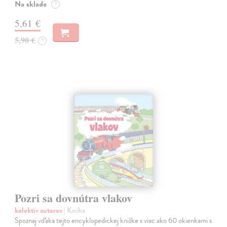
Na sklade
?
5,61 €
5,90 €
?
Pozri sa dovnútra vlakov
kolektív autorov
| Kniha
Spoznaj vďaka tejto encyklopedickej knižke s viac ako 60 okienkami s