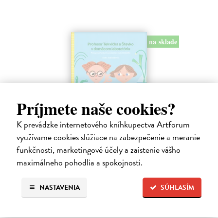
na sklade
Príjmete naše cookies?
K prevádzke internetového kníhkupectva Artforum
Profesor Tekvička a Števko v domácom
využívame cookies slúžiace na zabezpečenie a meranie
laboratóriu
funkčnosti, marketingové účely a zaistenie vášho
maximálneho pohodlia a spokojnosti.
Šušaníková Ivana
| Kniha
Vedeli ste, že si doma môžete vyrobiť soľné šperky, vlastné jogurty,
recyklovaný papier aj dúhu? Vyskúšajte so svojimi deťmi tridsať
NASTAVENIA
SÚHLASÍM
jednoduchých pokusov s bežnými predmetmi a materiálmi.
Na sklade
?