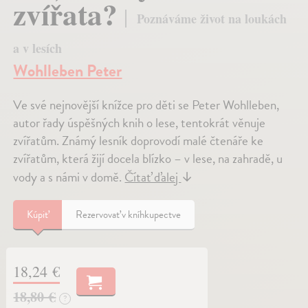
zvířata?
Poznáváme život na loukách
a v lesích
Wohlleben Peter
Ve své nejnovější knížce pro děti se Peter Wohlleben,
autor řady úspěšných knih o lese, tentokrát věnuje
zvířatům. Známý lesník doprovodí malé čtenáře ke
zvířatům, která žijí docela blízko – v lese, na zahradě, u
vody a s námi v domě.
Čítať ďalej
↓
Kúpiť
Rezervovať v kníhkupectve
18,24 €
18,80 €
?