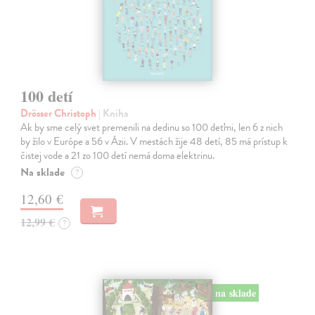
100 detí
Drösser Christoph
| Kniha
Ak by sme celý svet premenili na dedinu so 100 deťmi, len 6 z nich
by žilo v Európe a 56 v Ázii. V mestách žije 48 detí, 85 má prístup k
čistej vode a 21 zo 100 detí nemá doma elektrinu.
Na sklade
?
12,60 €
12,99 €
?
na sklade