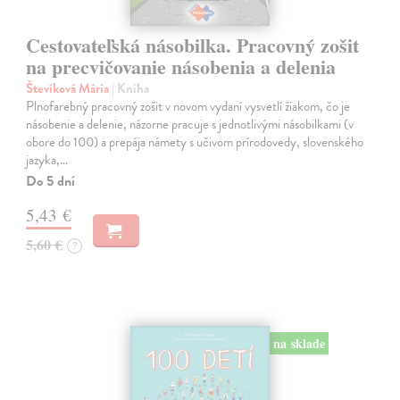
Cestovateľská násobilka. Pracovný zošit
na precvičovanie násobenia a delenia
Števíková Mária
| Kniha
Plnofarebný pracovný zošit v novom vydaní vysvetlí žiakom, čo je
násobenie a delenie, názorne pracuje s jednotlivými násobilkami (v
obore do 100) a prepája námety s učivom prírodovedy, slovenského
jazyka,…
Do 5 dní
5,43 €
5,60 €
?
na sklade