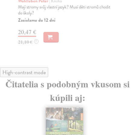
Pintos Octavio
| Kniha
Pin
Tato bohatě a půvabně ilustrovaná kniha dává zvídavým
Sez
dětským čtenářům, a možná i jejich rodičům, př...
živ
Zasielame do 12 dní
Za
18,24 €
18
18,80 €
18
?
High-contrast mode
Čitatelia s podobným vkusom si
kúpili aj: