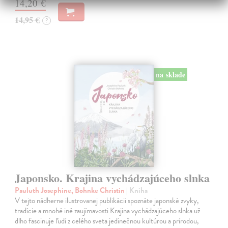
14,20 €
14,95 €
?
na sklade
Japonsko. Krajina vychádzajúceho slnka
Pauluth Josephine, Bohnke Christin
| Kniha
V tejto nádherne ilustrovanej publikácii spoznáte japonské zvyky,
tradície a mnohé iné zaujímavosti Krajina vychádzajúceho slnka už
dlho fascinuje ľudí z celého sveta jedinečnou kultúrou a prírodou,