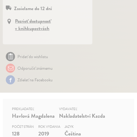
Zasielame do 12 dní
Pozrieť dostupnosť
v kníhkupectvách
Pridať do wishlistu
Odporučiť známemu
Zdielať na Facebooku
PREKLADATEĽ
VYDAVATEĽ
Havlová Magdalena
Nakladatelství Kazda
POČET STRÁN
ROK VYDANIA
JAZYK
128
2019
Čeština