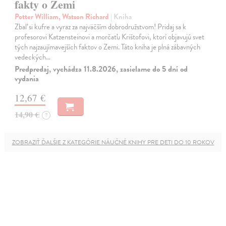
fakty o Zemi
Potter William, Watson Richard
| Kniha
Zbaľ si kufre a vyraz za najväčším dobrodružstvom! Pridaj sa k
profesorovi Katzensteinovi a morčaťu Krištofovi, ktorí objavujú svet
tých najzaujímavejších faktov o Zemi. Táto kniha je plná zábavných
vedeckých…
Predpredaj, vychádza 11.8.2026, zasielame do 5 dní od
vydania
12,67 €
14,90 €
?
ZOBRAZIŤ ĎALŠIE Z KATEGÓRIE NÁUČNÉ KNIHY PRE DETI DO 10 ROKOV