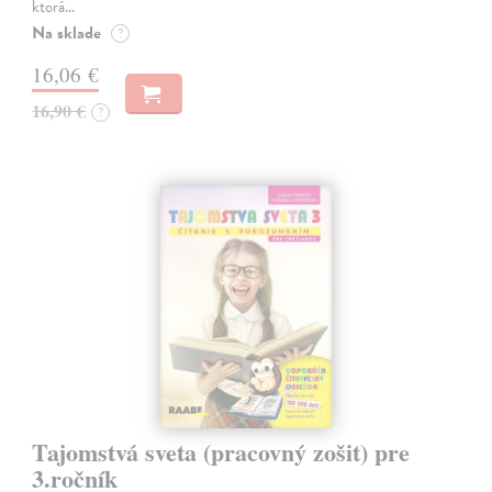
ktorá…
Na sklade
?
16,06 €
16,90 €
?
Tajomstvá sveta (pracovný zošit) pre
3.ročník