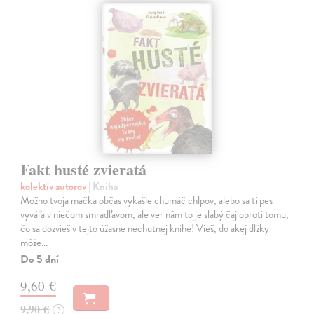
Fakt husté zvieratá
kolektív autorov
| Kniha
Možno tvoja mačka občas vykašle chumáč chlpov, alebo sa ti pes
vyváľa v niečom smradľavom, ale ver nám to je slabý čaj oproti tomu,
čo sa dozvieš v tejto úžasne nechutnej knihe! Vieš, do akej dlžky
môže…
Do 5 dní
9,60 €
9,90 €
?