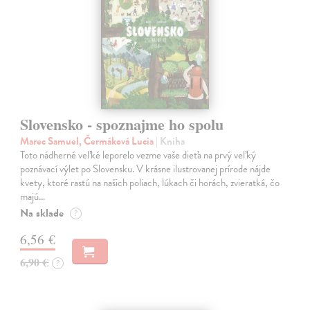
Slovensko - spoznajme ho spolu
Marec Samuel, Čermáková Lucia
| Kniha
Toto nádherné veľké leporelo vezme vaše dieťa na prvý veľký
poznávací výlet po Slovensku. V krásne ilustrovanej prírode nájde
kvety, ktoré rastú na našich poliach, lúkach či horách, zvieratká, čo
majú…
Na sklade
?
6,56 €
6,90 €
?