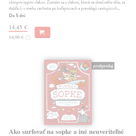
rôznymi typmi vlakov. Zoznám sa s vlakmi, ktoré za slnečného dňa, za
dažďa či v snehu rachotia po koľajniciach a prevážajú cestujúcich…
Do 5 dní
14,45 €
14,90 €
?
predpredaj
Ako surfovať na sopke a iné neuveriteľné