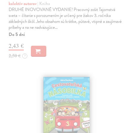
kolektív autorov
| Kniha
DRUHÉ INOVOVANÉ VYDANIE! Pracovný zošit Tajomstvá
sveta – čítanie s porozumením je určený pre žiakov 3. ročníka
základných škôl. Jeho obsahom sú krátke, pútavé, vtipné a zaujímavé
príbehy a na ne nadväzujúce…
Do 5 dní
2,43 €
2,50 €
?