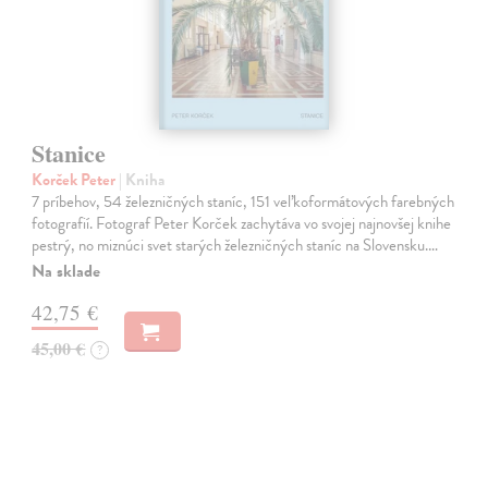
Stanice
Korček Peter
| Kniha
7 príbehov, 54 železničných staníc, 151 veľkoformátových farebných
fotografií. Fotograf Peter Korček zachytáva vo svojej najnovšej knihe
pestrý, no miznúci svet starých železničných staníc na Slovensku.…
Na sklade
42,75 €
45,00 €
?