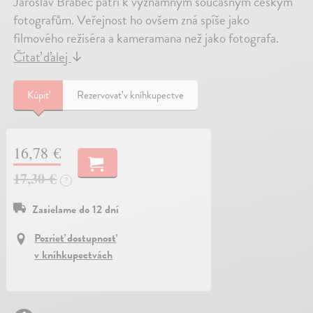
Jaroslav Brabec patří k významným současným českým
fotografům. Veřejnost ho ovšem zná spíše jako
filmového režiséra a kameramana než jako fotografa.
Čítať ďalej
↓
Kúpiť
Rezervovať v kníhkupectve
16,78 €
17,30 €
?
Zasielame do 12 dní
Pozrieť dostupnosť
v kníhkupectvách