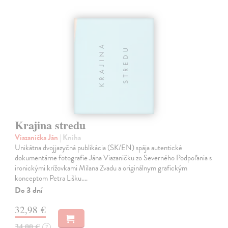
Krajina stredu
Viazanička Ján
| Kniha
Unikátna dvojjazyčná publikácia (SK/EN) spája autentické
dokumentárne fotografie Jána Viazaničku zo Severného Podpoľania s
ironickými krížovkami Milana Zvadu a originálnym grafickým
konceptom Petra Lišku.…
Do 3 dní
32,98 €
34,00 €
?