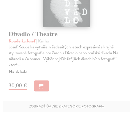
Divadlo / Theatre
Koudelka Josef
| Kniha
Josef Koudelka vytvářel v šedesátých letech expresivní a krajně
stylizované fotografie pro časopis Divadlo nebo pražská divadla Na
zábradlí a Za branou. Výběr nejdůležitějších divadelních fotografií,
které…
Na sklade
30,00 €
ZOBRAZIŤ ĎALŠIE Z KATEGÓRIE FOTOGRAFIA