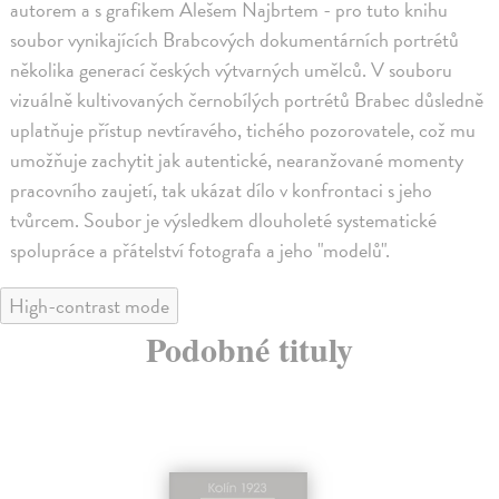
autorem a s grafikem Alešem Najbrtem - pro tuto knihu
soubor vynikajících Brabcových dokumentárních portrétů
několika generací českých výtvarných umělců. V souboru
vizuálně kultivovaných černobílých portrétů Brabec důsledně
uplatňuje přístup nevtíravého, tichého pozorovatele, což mu
umožňuje zachytit jak autentické, nearanžované momenty
pracovního zaujetí, tak ukázat dílo v konfrontaci s jeho
tvůrcem. Soubor je výsledkem dlouholeté systematické
spolupráce a přátelství fotografa a jeho "modelů".
High-contrast mode
Podobné tituly