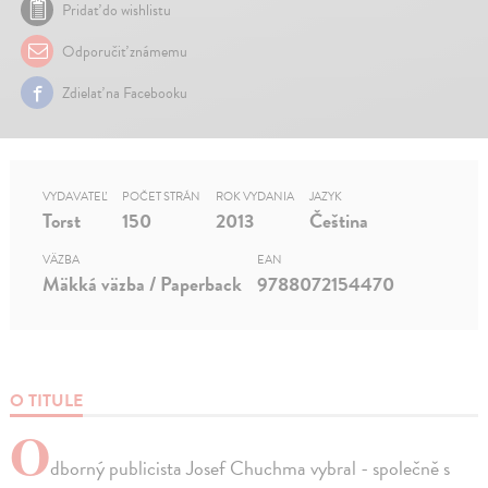
Pridať do wishlistu
Odporučiť známemu
Zdielať na Facebooku
VYDAVATEĽ
POČET STRÁN
ROK VYDANIA
JAZYK
Torst
150
2013
Čeština
VÄZBA
EAN
Mäkká väzba / Paperback
9788072154470
O TITULE
O
dborný publicista Josef Chuchma vybral - společně s