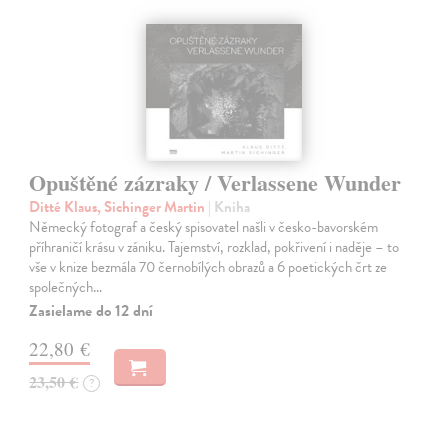
Opuštěné zázraky / Verlassene Wunder
Ditté Klaus, Sichinger Martin
| Kniha
Německý fotograf a český spisovatel našli v česko-bavorském
příhraničí krásu v zániku. Tajemství, rozklad, pokřivení i naděje – to
vše v knize bezmála 70 černobílých obrazů a 6 poetických črt ze
společných…
Zasielame do 12 dní
22,80 €
23,50 €
?