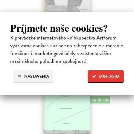
Vizionáři fotografie
Príjmete naše cookies?
Marien Warner Mary
| Kniha
Fotografové zařazení do této publikace jsou však nejen původními
K prevádzke internetového kníhkupectva Artforum
tvůrci svých vlastních obrazů, ale čerpají inspiraci ze zkušenosti z
využívame cookies slúžiace na zabezpečenie a meranie
malby, designu, reklamy, žurnalistiky a společenských věd. V naší…
Na sklade
funkčnosti, marketingové účely a zaistenie vášho
maximálneho pohodlia a spokojnosti.
31,63 €
33,29 €
?
NASTAVENIA
SÚHLASÍM
na sklade