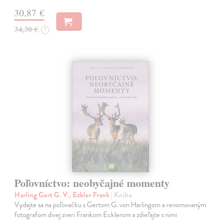
30,87 €
34,30 €
?
Poľovníctvo: neobyčajné momenty
Harling Gert G. V., Eckler Frank
| Kniha
Vydajte sa na poľovačku s Gertom G. von Harlingom a renomovaným
fotografom divej zveri Frankom Ecklerom a zdieľajte s nimi