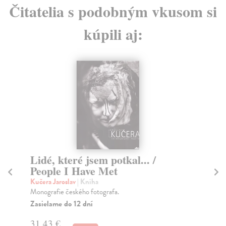
Čitatelia s podobným vkusom si
kúpili aj:
Lidé, které jsem potkal... /
S
People I Have Met
J
Kučera Jaroslav
| Kniha
Kuč
Monografie českého fotografa.
Fot
tec
Zasielame do 12 dní
Za
31,43 €