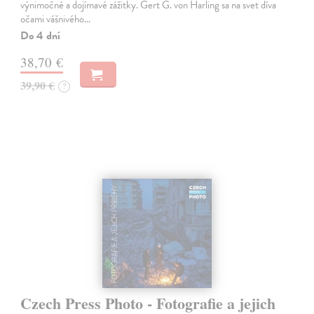
výnimočné a dojímavé zážitky. Gert G. von Harling sa na svet díva
očami vášnivého…
Do 4 dní
38,70 €
39,90 €
?
Czech Press Photo - Fotografie a jejich