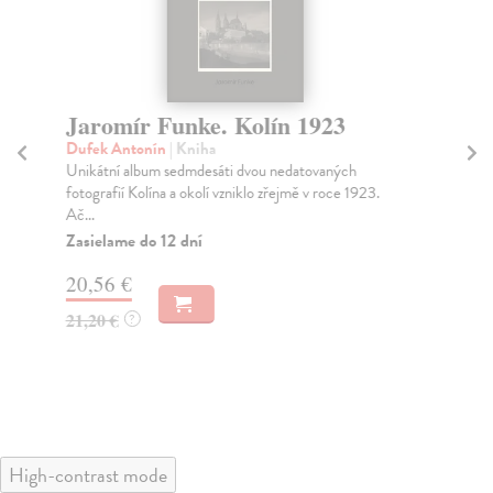
Jaromír Funke. Kolín 1923
I
Dufek Antonín
| Kniha
Ka
Unikátní album sedmdesáti dvou nedatovaných
Gal
fotografií Kolína a okolí vzniklo zřejmě v roce 1923.
tvo
Ač...
Za
Zasielame do 12 dní
22
20,56 €
23
21,20 €
?
High-contrast mode