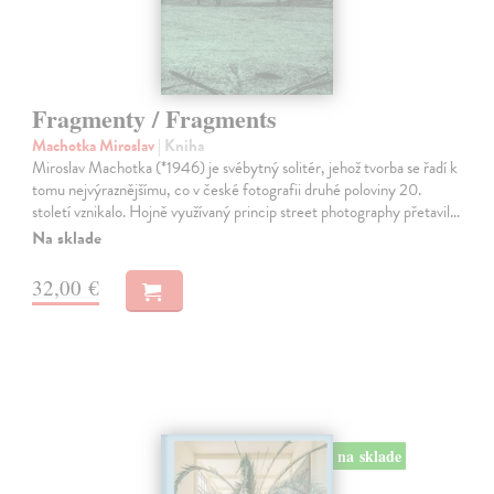
Fragmenty / Fragments
Machotka Miroslav
| Kniha
Miroslav Machotka (*1946) je svébytný solitér, jehož tvorba se řadí k
tomu nejvýraznějšímu, co v české fotografii druhé poloviny 20.
století vznikalo. Hojně využívaný princip street photography přetavil…
Na sklade
32,00 €
na sklade