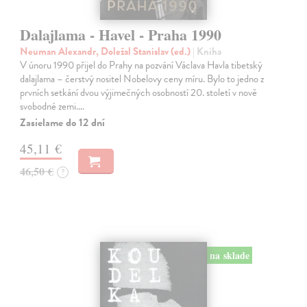
Dalajlama - Havel - Praha 1990
Neuman Alexandr, Doležal Stanislav (ed.)
| Kniha
V únoru 1990 přijel do Prahy na pozvání Václava Havla tibetský
dalajlama – čerstvý nositel Nobelovy ceny míru. Bylo to jedno z
prvních setkání dvou výjimečných osobností 20. století v nově
svobodné zemi.…
Zasielame do 12 dní
45,11 €
46,50 €
?
na sklade