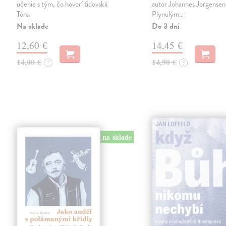
učenie s tým, čo hovorí židovská
autor Johannes Jorgensen
Tóra.
Plynulým…
Na sklade
Do 3 dní
12,60 €
14,45 €
14,00 €
14,90 €
?
?
na sklade