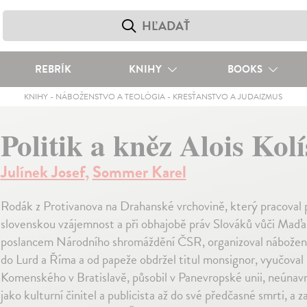
REBRÍK
KNIHY
BOOKS
KNIHY
-
NÁBOŽENSTVO A TEOLÓGIA
-
KRESŤANSTVO A JUDAIZMUS
Politik a kněz Alois Kol
Julínek Josef
,
Sommer Karel
Rodák z Protivanova na Drahanské vrchovině, který pracoval 
slovenskou vzájemnost a při obhajobě práv Slováků vůči Maďa
poslancem Národního shromáždění ČSR, organizoval nábožens
do Lurd a Říma a od papeže obdržel titul monsignor, vyučoval
Komenského v Bratislavě, působil v Panevropské unii, neúnavn
jako kulturní činitel a publicista až do své předčasné smrti, a z