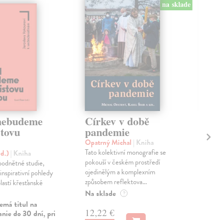
na sklade
nebudeme
Církev v době
Di
stovu
pandemie
či
Opatrný Michal
| Kniha
Říh
Tato kolektivní monografie se
Meta
ed.)
| Kniha
pokouší v českém prostředí
Řího
 podnětné studie,
ojedinělým a komplexním
roz
 inspirativní pohledy
způsobem reflektova...
sous
lastí křesťanské
Na sklade
Zas
?
emá titul na
12,22 €
13
nie do 30 dní, pri