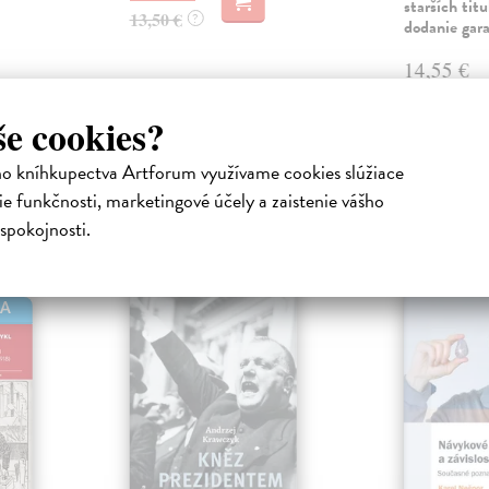
starších tit
13,50 €
?
dodanie gar
14,55 €
15,00 €
?
še cookies?
ho kníhkupectva Artforum využívame cookies slúžiace
e funkčnosti, marketingové účely a zaistenie vášho
atelia s podobným vkusom si kúpili
spokojnosti.
HA