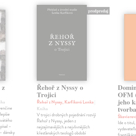
predpredaj
 z
Řehoř z Nyssy o
Domin
Trojici
OFM (
jeho k
iha
Řehoř z Nyssy, Karfíková Lenka
|
tvorb
ovenčine
Kniha
lepšie
V trojici drobných pojednání rozvíjí
Škovierov
svätého
Řehoř z Nyssy, jeden z
Ide o titu
apísal –
nejzajímavějších a nejvlivnějších
vydavateľs
 – dánsky
křesťanských teologů období
františkán