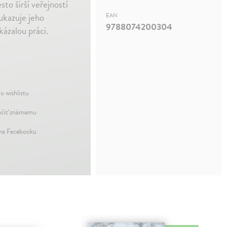
to širší veřejností
ukazuje jeho
EAN
9788074200304
kázalou práci.
o wishlistu
čiť známemu
 na Facebooku