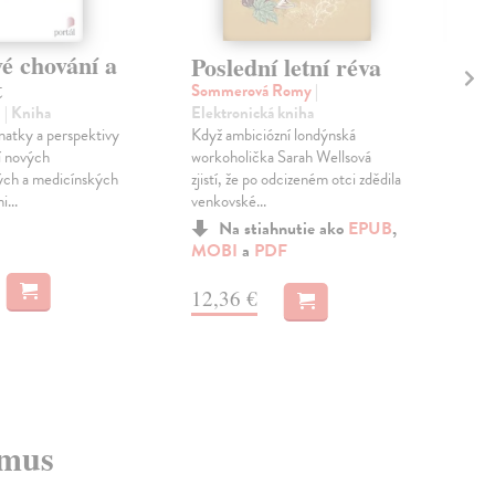
é chování a
Zá
Poslední letní réva
t
Af
Sommerová Romy
|
Elektronická kniha
l
| Kniha
Rož
Když ambiciózní londýnská
atky a perspektivy
Aut
workoholička Sarah Wellsová
í nových
obl
zjistí, že po odcizeném otci zdědila
ých a medicínských
repo
venkovské...
i...
...
Zas
Na stiahnutie ako
EPUB
,
MOBI
a
PDF
13
12,36 €
13,
zmus