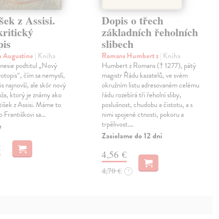
šek z Assisi.
Dopis o třech
ritický
základních řeholních
pis
slibech
 Augustine
| Kniha
Romans Humbert z
| Kniha
 nesie podtitul „Nový
Humbert z Romans († 1277), pátý
votopis“, čím sa nemyslí,
magistr Řádu kazatelů, ve svém
is najnovší, ale skôr nový
okružním listu adresovaném celému
ža, ktorý je známy ako
řádu rozebírá tři řeholní sliby,
tišek z Assisi. Máme to
poslušnost, chudobu a čistotu, a s
 o Františkovi sa…
nimi spojené ctnosti, pokoru a
trpělivost.…
e
Zasielame do 12 dní
€
4,56 €
4,70 €
?