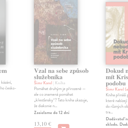
dem
Vzal na sebe způsob
Dokud 
služebníka
mít Kri
podobu
 kázání,
Šimr Karel
| Kniha
ého česko-
Pomáhat druhým je přirozené —
Šimr Karel (
ale co znamená pomáhat
Kniha přináší
„křesťansky“? Tato kniha ukazuje,
které nabízejí
že diakonie n...
do různých ob
tra...
Zasielame do 12 dní
Dodávateľ n
13,10 €
sklade. Doda