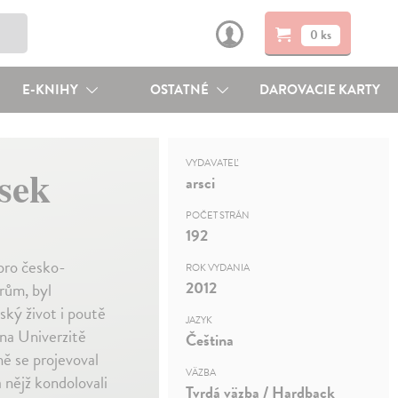
0 ks
E-KNIHY
OSTATNÉ
DAROVACIE KARTY
VYDAVATEĽ
ísek
arsci
POČET STRÁN
192
pro česko-
ROK VYDANIA
2012
rům, byl
ký život i poutě
JAZYK
 na Univerzitě
Čeština
ě se projevoval
VÄZBA
a nějž kondolovali
Tvrdá väzba / Hardback