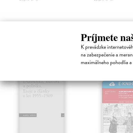
Príjmete na
K prevádzke internetové
High-contrast mode
na zabezpečenie a merani
Čit
maximálneho pohodlia a 
klade
E-KNI