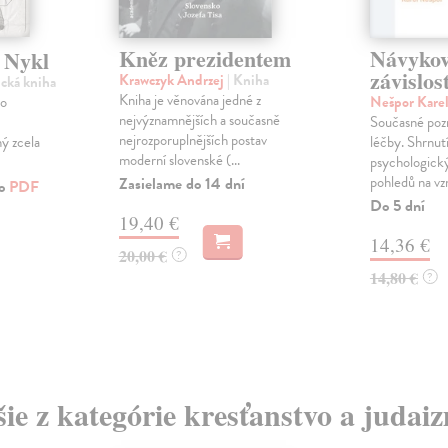
Kněz prezidentem
Návykov
 Nykl
závislos
Krawczyk Andrzej
| Kniha
ická kniha
Kniha je věnována jedné z
ho
Nešpor Kare
nejvýznamnějších a současně
Současné pozn
nejrozporuplnějších postav
ný zcela
léčby. Shrnut
moderní slovenské (...
psychologick
pohledů na vzn
Zasielame do 14 dní
ko
PDF
Do 5 dní
19,40 €
14,36 €
20,00 €
?
14,80 €
?
šie z kategórie kresťanstvo a judai