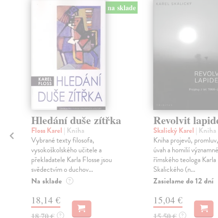
na sklade
klade
Hledání duše zítřka
Revolvit lapi
Floss Karel
| Kniha
Skalický Karel
| Kniha
Vybrané texty filosofa,
Kniha projevů, promluv,
vysokoškolského učitele a
úvah a homilií významn
překladatele Karla Flosse jsou
římského teologa Karla
svědectvím o duchov...
Skalického (n...
Na sklade
Zasielame do 12 dní
í
?
18,14 €
15,04 €
18,70 €
15,50 €
?
?