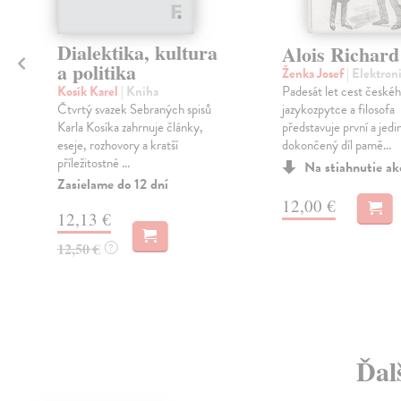
Dialektika, kultura
Alois Richard
a politika
Ženka Josef
| Elektron
Padesát let cest české
Kosík Karel
| Kniha
jazykozpytce a filosofa
Čtvrtý svazek Sebraných spisů
představuje první a jedi
Karla Kosíka zahrnuje články,
dokončený díl pamě...
eseje, rozhovory a kratší
příležitostné ...
Na stiahnutie a
Zasielame do 12 dní
12,00 €
12,13 €
12,50 €
?
Ďal