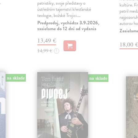
.
patristiky, svoje představy o
kultúre. 
ústředním tajemství křesťanské
patril medz
teologie, božské Trojici.…
najpozoru
Predpredaj, vychádza 3.9.2026,
autorov ho
zasielame do 12 dní od vydania
Zasielam
13,49 €
18,00 
14,99 €
?
na sklade
na sklade