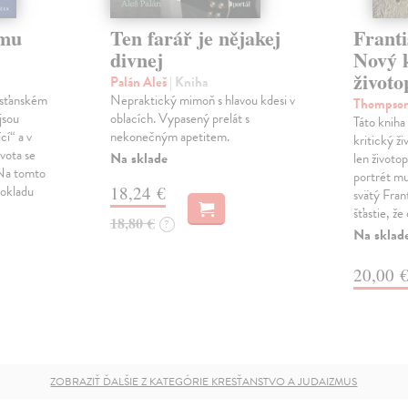
omu
Ten farář je nějakej
Franti
divnej
Nový k
životo
Palán Aleš
| Kniha
esťanském
Nepraktický mimoň s hlavou kdesi v
Thompson
jsou
oblacích. Vypasený prelát s
Táto kniha
cí“ a v
nekonečným apetitem.
kritický ži
vota se
Na sklade
len životop
 Na tomto
portrét mu
okladu
18,24 €
svätý Fran
šťastie, že
18,80 €
?
Na sklad
20,00 
ZOBRAZIŤ ĎALŠIE Z KATEGÓRIE KRESŤANSTVO A JUDAIZMUS