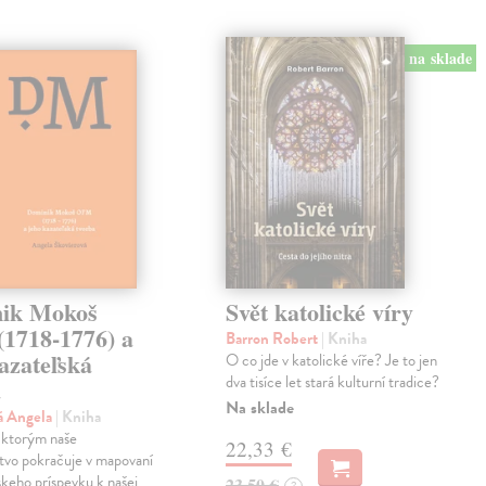
na sklade
ik Mokoš
Svět katolické víry
1718-1776) a
Barron Robert
| Kniha
azateľská
O co jde v katolické víře? Je to jen
dva tisíce let stará kulturní tradice?
a
Na sklade
á Angela
| Kniha
l, ktorým naše
22,33 €
tvo pokračuje v mapovaní
skeho príspevku k našej
23,50 €