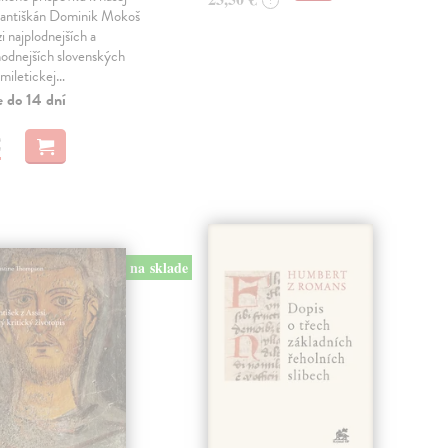
?
Františkán Dominik Mokoš
i najplodnejších a
hodnejších slovenských
miletickej…
e do 14 dní
€
na sklade