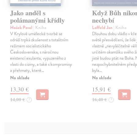
Jako anděl s
Když Bůh nik
polámanými křídly
nechybí
Hošek Pavel
| Kniha
Loffeld Jan
| Kniha
V Krylově umělecké tvorbě se
Dlouhou dobu vládlo v kř
odráží trpká zkušenost s totalitním
světě přesvědčení, že lidé 
režimem socialistického
vlastně „nevyléčitelně věří
Československa, s náročnou
určitém okamžiku svého ži
existencí exulanta, vypuzeného z
jistě budou ptát na Boha.
vlasti do ciziny, a také s kompromisy
nezpochybnitelném předp
a přehmaty, které…
byla…
Na sklade
Na sklade
13,30 €
15,91 €
14,00 €
16,40 €
?
?