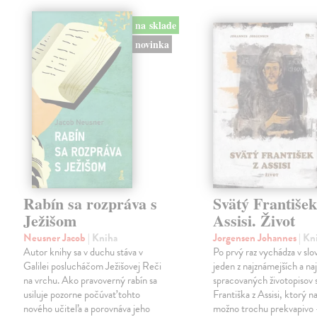
na sklade
novinka
Rabín sa rozpráva s
Svätý František
Ježišom
Assisi. Život
Neusner Jacob
| Kniha
Jorgensen Johannes
| Kn
Autor knihy sa v duchu stáva v
Po prvý raz vychádza v sl
Galilei poslucháčom Ježišovej Reči
jeden z najznámejších a naj
na vrchu. Ako pravoverný rabín sa
spracovaných životopisov 
usiluje pozorne počúvať tohto
Františka z Assisi, ktorý n
nového učiteľa a porovnáva jeho
možno trochu prekvapivo