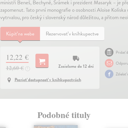
ministři Beneš, Bechyně, Šrámek i prezident Masaryk – je přes
zapomenut. Tato první monografie o osobnosti Aloise Kolíska 
vytrvalou, pro český i slovenský národ důležitou, a přitom neo
Kúpiť
na webe
Rezervovať v kníhkupectve
Pridať d
12,22 €
Odporu
Zasielame do 12 dní
12,60 €
?
Zdielať
Pozrieť dostupnosť v kníhkupectvách
Podobné tituly