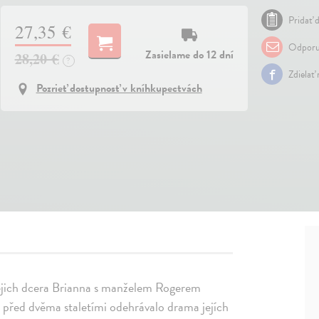
Pridať d
27,35 €
Odporu
Zasielame do 12 dní
28,20 €
?
Zdielať
Pozrieť dostupnosť v kníhkupectvách
e jejich dcera Brianna s manželem Rogerem
před dvěma staletími odehrávalo drama jejích