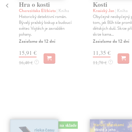
Hra o kosti
Kosti
Cherezińska Elżbieta
| Kniha
Krasický Jan
| Kniha
Historický detektivní román.
Obyčejně neobyčejný p
Bývalý pražský biskup a budoucí
tom, jak Bůh tiše prom
světec Vojtěch je zavražděn
dětských duší. Skrze př
pohany.
skrze kama...
Zasielame do 12 dní
Zasielame do 12 dní
15,91 €
11,35 €
16,40 €
11,70 €
?
?
na sklade