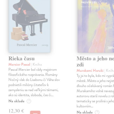
Rieka času
Město a jeho ne
zdi
Mercier Pascal
| Kniha
Pascal Mercier bol vždy majstrom
Murakami Haruki
| Knih
filozofického rozprávania. Romány
Ty jsi to byla, kdo mi vypr
Nočný vlak do Lisabonu či Váha slov
městě. Město a jeho nejist
podnietili milióny čitateľov k
dlouho očekávaný román 
zamysleniu sa nad veľkými témami,
Murakamiho volně navazuj
ako sú identita, sloboda, čas či…
autorovu starší novelu z r
Na sklade
tematicky se prolíná s jeh
?
kultovním…
12,30 €
Na sklade
?