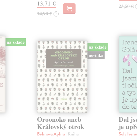
13,71 €
23,50 €
14,90 €
?
na sklade
na sklade
novinka
Oroonoko aneb
Dal js
Královský otrok
je upř
Behnová Aphra
| Kniha
Sola Iren