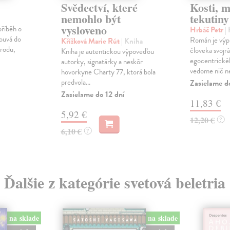
Svědectví, které
Kosti, m
nemohlo být
tekutiny
vysloveno
říběh o
Hrbáč Petr
|
louvá do
Román je výpr
Křížková Marie Rút
| Kniha
írodu,
človeka svojr
Kniha je autentickou výpoveďou
egocentrickéh
autorky, signatárky a neskôr
vedome nič ne
hovorkyne Charty 77, ktorá bola
predvola...
Zasielame d
Zasielame do 12 dní
11,83 €
5,92 €
12,20 €
?
6,10 €
?
Ďalšie z kategórie svetová beletria
na sklade
na sklade