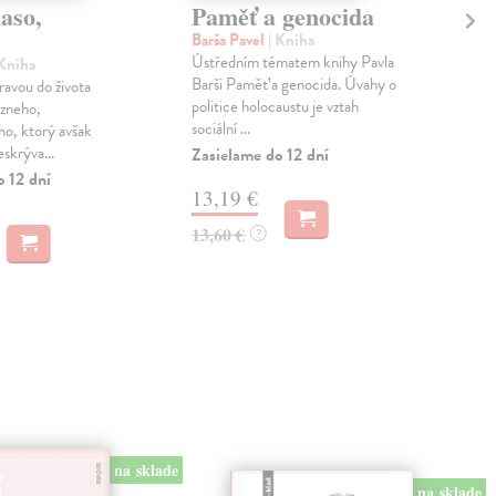
aso,
Paměť a genocida
Jo
kn
Barša Pavel
| Kniha
Ústředním tématem knihy Pavla
 Kniha
Čec
Barši Paměť a genocida. Úvahy o
avou do života
Dot
politice holocaustu je vztah
ázneho,
jed
sociální ...
o, ktorý avšak
česk
skrýva...
pôvo
Zasielame do 12 dní
o 12 dní
Zas
13,19 €
12
13,60 €
?
13,
na sklade
na sklade