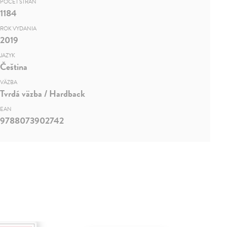
POČET STRÁN
1184
ROK VYDANIA
2019
JAZYK
Čeština
VÄZBA
Tvrdá väzba / Hardback
EAN
9788073902742