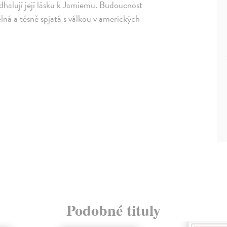
odhalují její lásku k Jamiemu. Budoucnost
lná a těsně spjatá s válkou v amerických
Podobné tituly