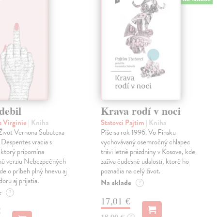
debil
Krava rodí v noci
 Virginie
| Kniha
Statovci Pajtim
| Kniha
i Život Vernona Subutexa
Píše sa rok 1996. Vo Fínsku
e Despentes vracia s
vychovávaný osemročný chlapec
ktorý pripomína
trávi letné prázdniny v Kosove, kde
snú verziu Nebezpečných
zažíva čudesné udalosti, ktoré ho
Ide o príbeh plný hnevu aj
poznačia na celý život.
oru aj prijatia.
Na sklade
?
e
?
17,01 €
€
18,90 €