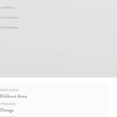
o wishlistu
čiť známemu
 na Facebooku
PREKLADATEĽ
Křížková Anna
VYDAVATEĽ
Omega