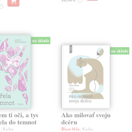
?
?
na sklade
na sklade
em ti oči, a tys
Ako milovať svoju
ela do temnot
dcéru
e
| Kniha
Blum Hila
| Kniha