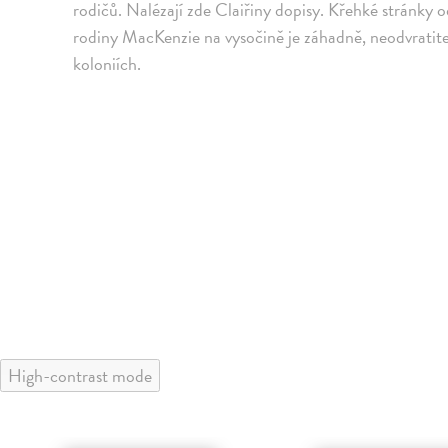
rodičů. Nalézají zde Claiřiny dopisy. Křehké stránky 
rodiny MacKenzie na vysočině je záhadně, neodvratite
koloniích.
High-contrast mode