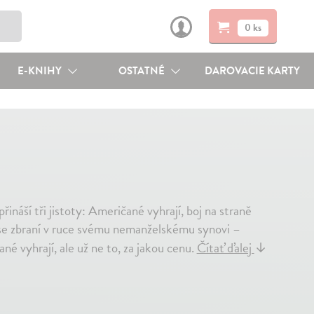
0 ks
E-KNIHY
OSTATNÉ
DAROVACIE KARTY
řináší tři jistoty: Američané vyhrají, boj na straně
il se zbraní v ruce svému nemanželskému synovi –
é vyhrají, ale už ne to, za jakou cenu.
Čítať ďalej
↓