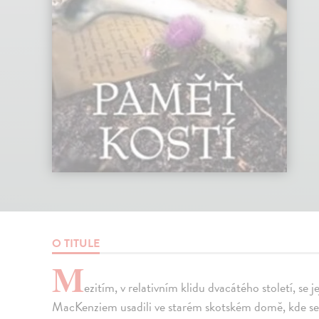
O TITULE
M
ezitím, v relativním klidu dvacátého století, s
MacKenziem usadili ve starém skotském domě, kde se 