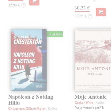
12,95 €
?
30,22 €
32,85 €
?
na sklade
Napoleon z Notting
Moje Antonie
Hillu
Cather Willa
| Kniha
Moje Antonie patří k
Chesterton Gilbert Keith
| Kniha