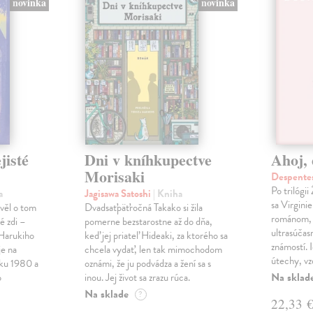
novinka
novinka
jisté
Dni v kníhkupectve
Ahoj, 
Morisaki
Despentes
Po trilógi
a
Jagisawa Satoshi
| Kniha
sa Virgini
ávěl o tom
Dvadsaťpäťročná Takako si žila
románom, 
é zdi –
pomerne bezstarostne až do dňa,
ultrasúča
Harukiho
keď jej priateľ Hideaki, za ktorého sa
známostí. 
e na
chcela vydať, len tak mimochodom
útechy, vzd
oku 1980 a
oznámi, že ju podvádza a žení sa s
Na sklad
o
inou. Jej život sa zrazu rúca.
Na sklade
?
22,33 