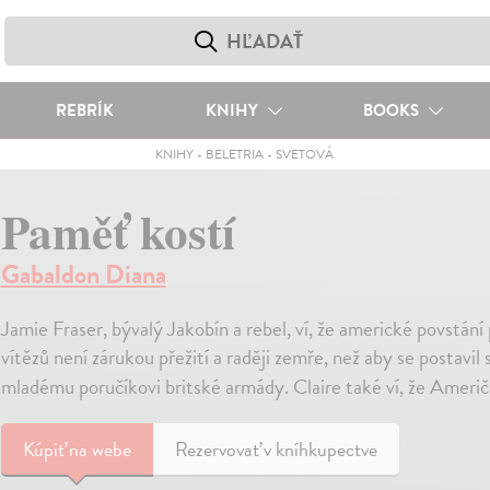
REBRÍK
KNIHY
BOOKS
KNIHY
-
BELETRIA
-
SVETOVÁ
Paměť kostí
Gabaldon Diana
Jamie Fraser, bývalý Jakobín a rebel, ví, že americké povstání p
vítězů není zárukou přežití a raději zemře, než aby se postav
mladému poručíkovi britské armády. Claire také ví, že Američan
Kúpiť
na webe
Rezervovať v kníhkupectve