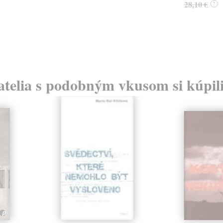
28,10 €
?
atelia s podobným vkusom si kúpili