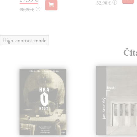
32,90 €
?
28,20 €
?
High-contrast mode
Čit