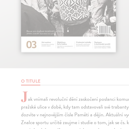
O TITULE
J
ak vnímali revoluční dění zaskočení poslanci kom
pražské ulice v době, kdy tam odstavovali své trabant
dozvíte v nejnovějším čísle Paměti a dějin. Aktuální v
Znalce sportu určitě zaujme i studie o tom, jak se čs.