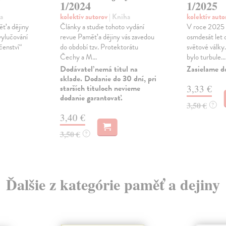
1/2024
1/2025
a
kolektív autorov
| Kniha
kolektív aut
ěť a dějiny
Články a studie tohoto vydání
V roce 2025 
vylučování
revue Paměť a dějiny vás zavedou
osmdesát let 
čenství“
do období tzv. Protektorátu
světové války
Čechy a M...
bylo turbule...
Dodávateľ nemá titul na
Zasielame d
sklade. Dodanie do 30 dní, pri
starších tituloch nevieme
3,33 €
dodanie garantovať.
3,50 €
?
3,40 €
3,50 €
?
Ďalšie z kategórie paměť a dejiny