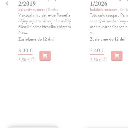
2/2019
1/2026
kolektív autorov
| Kniha
kolektív autorov
| Knih
V aktuálním čísle revue Paměť a
Toto číslo časopisu Pam
dějiny najdete mimo jiné rozsáhlý
se zabývá mechanismy 
článek Adama Hradilka s názvem
osob z „národního spole
Nes...
v...
Zasielame do 12 dní
Zasielame do 12 dní
3,40 €
3,40 €
3,50 €
3,50 €
?
?