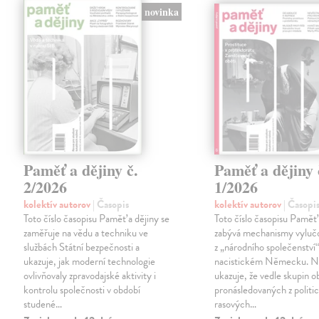
novinka
Paměť a dějiny č.
Paměť a dějiny 
2/2026
1/2026
kolektív autorov
| Časopis
kolektív autorov
| Časopi
Toto číslo časopisu Paměť a dějiny se
Toto číslo časopisu Paměť 
zaměřuje na vědu a techniku ve
zabývá mechanismy vylučo
službách Státní bezpečnosti a
z „národního společenství“
ukazuje, jak moderní technologie
nacistickém Německu. N
ovlivňovaly zpravodajské aktivity i
ukazuje, že vedle skupin o
kontrolu společnosti v období
pronásledovaných z politi
studené…
rasových…