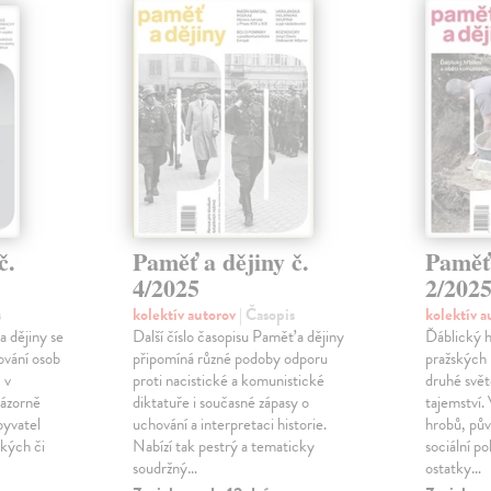
č.
Paměť a dějiny č.
Paměť 
4/2025
2/202
s
kolektív autorov
| Časopis
kolektív 
a dějiny se
Další číslo časopisu Paměť a dějiny
Ďáblický h
vání osob
připomíná různé podoby odporu
pražských 
 v
proti nacistické a komunistické
druhé svě
ázorně
diktatuře i současné zápasy o
tajemství
byvatel
uchování a interpretaci historie.
hrobů, pův
ckých či
Nabízí tak pestrý a tematicky
sociální p
soudržný…
ostatky…