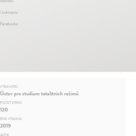
wishlistu
ť známemu
 Facebooku
VYDAVATEĽ
Ústav pro studium totalitních režimů
POČET STRÁN
120
ROK VYDANIA
2019
JAZYK