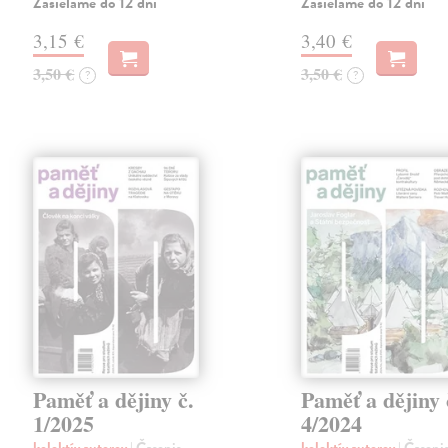
Zasielame do 12 dní
Zasielame do 12 dní
3,15 €
3,40 €
3,50 €
3,50 €
?
?
Paměť a dějiny č.
Paměť a dějiny 
1/2025
4/2024
kolektív autorov
| Časopis
kolektív autorov
| Časopi