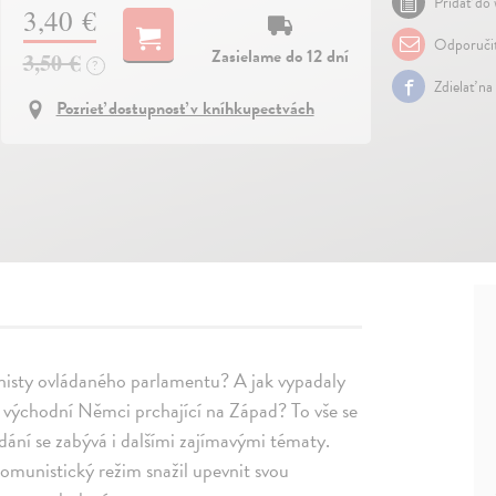
Pridať do 
3,40 €
Odporuči
Zasielame do 12 dní
3,50 €
?
Zdielať na
Pozrieť dostupnosť v kníhkupectvách
unisty ovládaného parlamentu? A jak vypadaly
y východní Němci prchající na Západ? To vše se
ydání se zabývá i dalšími zajímavými tématy.
 komunistický režim snažil upevnit svou