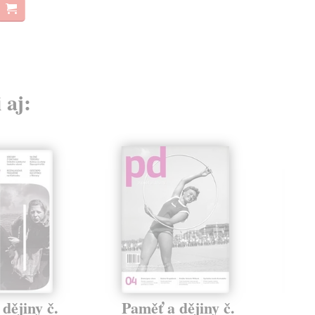
 aj:
dějiny č.
Paměť a dějiny č.
Pa