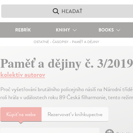
REBRÍK
KNIHY
BOOKS
OSTATNÉ
-
ČASOPISY
-
PAMĚŤ A DĚJINY
Paměť a dějiny č. 3/201
kolektív autorov
Proč vyšetřování brutálního policejního násilí na Národní tříd
roli hrála v událostech roku 89 Česká filharmonie, tento rež
Kúpiť
na webe
Rezervovať v kníhkupectve