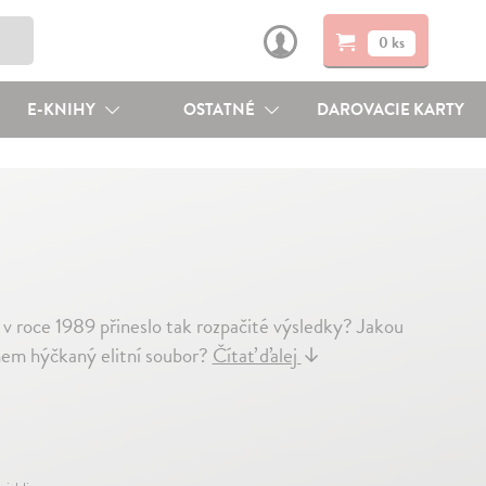
0 ks
E-KNIHY
OSTATNÉ
DAROVACIE KARTY
9
ě v roce 1989 přineslo tak rozpačité výsledky? Jakou
imem hýčkaný elitní soubor?
Čítať ďalej
↓