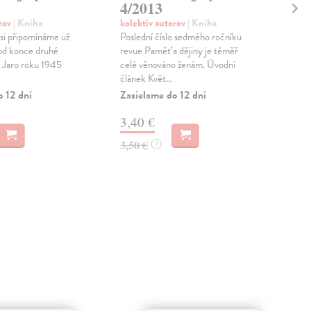
4/2013
4/
orov
| Kniha
kolektív autorov
| Kniha
kol
si připomínáme už
Poslední číslo sedmého ročníku
Rok
od konce druhé
revue Paměť a dějiny je téměř
vstu
. Jaro roku 1945
celé věnováno ženám. Úvodní
je v
článek Květ...
nem
o 12 dní
Zasielame do 12 dní
Zas
3,40 €
3,
3,50 €
3,5
?