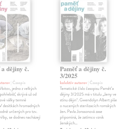
a dějiny č.
Paměť a dějiny č.
5
3/2025
autorov
| Časopis
kolektív autorov
| Časopis
řbitov, jedno z velkých
Tematické číslo časopisu Paměť a
pohřebišť, skrývá už od
dějiny 3/2025 má v titulu „ženy ve
tové války temné
stínu dějin“. Gwendolyn Albert píše
. V desítkách hromadných
o nucených sterilizacích romských
odně určených pro tzv.
žen. Pavla Jonssonová zase
ohřby, se dodnes nacházejí
připomíná, že zatímco vznik
ženských…