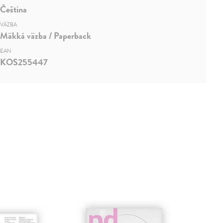
Čeština
VÄZBA
Mäkká väzba / Paperback
EAN
KOS255447