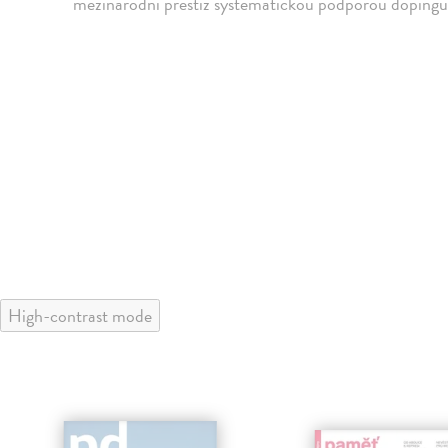
mezinárodní prestiž systematickou podporou dopingu 
High-contrast mode