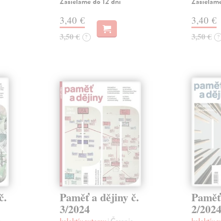
Zasielame do 12 dní
Zasielame
3,40 €
3,40 €
3,50 €
3,50 €
?
?
č.
Paměť a dějiny č.
Paměť 
3/2024
2/202
s
kolektív autorov
| Časopis
kolektív 