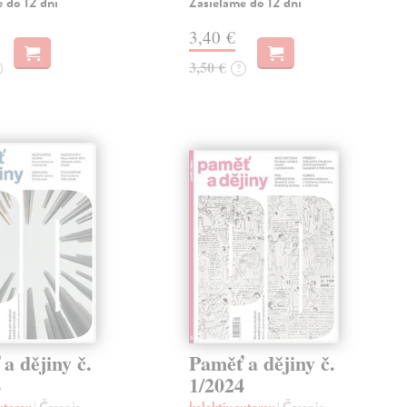
 do 12 dní
Zasielame do 12 dní
3,40 €
3,50 €
?
a dějiny č.
Paměť a dějiny č.
4
1/2024
autorov
| Časopis
kolektív autorov
| Časopis