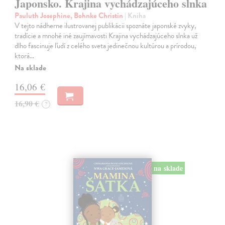
Japonsko. Krajina vychádzajúceho slnka
Pauluth Josephine, Bohnke Christin
| Kniha
V tejto nádherne ilustrovanej publikácii spoznáte japonské zvyky,
tradície a mnohé iné zaujímavosti Krajina vychádzajúceho slnka už
dlho fascinuje ľudí z celého sveta jedinečnou kultúrou a prírodou,
ktorá…
Na sklade
16,06 €
16,90 €
?
na sklade