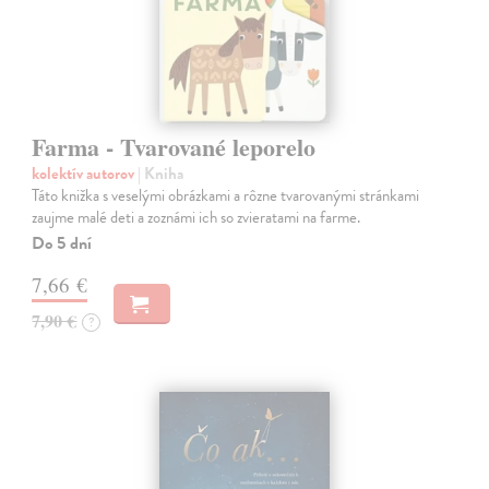
Farma - Tvarované leporelo
kolektív autorov
| Kniha
Táto knižka s veselými obrázkami a rôzne tvarovanými stránkami
zaujme malé deti a zoznámi ich so zvieratami na farme.
Do 5 dní
7,66 €
7,90 €
?