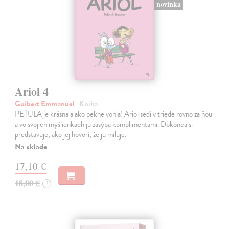
novinka
Ariol 4
Guibert Emmanuel
| Kniha
PEŤULA je krásna a ako pekne vonia! Ariol sedí v triede rovno za ňou
a vo svojich myšlienkach ju zasýpa komplimentami. Dokonca si
predstavuje, ako jej hovorí, že ju miluje.
Na sklade
17,10 €
18,00 €
?