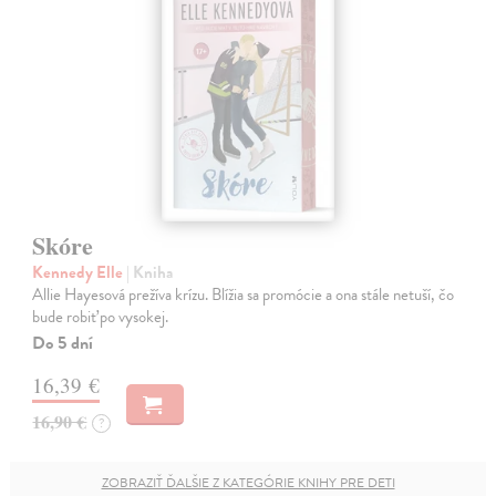
Skóre
Kennedy Elle
| Kniha
Allie Hayesová prežíva krízu. Blížia sa promócie a ona stále netuší, čo
bude robiť po vysokej.
Do 5 dní
16,39 €
16,90 €
?
ZOBRAZIŤ ĎALŠIE Z KATEGÓRIE KNIHY PRE DETI