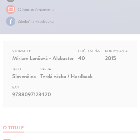
Odporučiť známemu
Zdielať na Facebooku
VYDAVATEĽ
POČET STRÁN
ROK VYDANIA
Miriam Lenčová - Alabaster
40
2015
JAZYK
VÄZBA
Slovenčina
Tvrdá väzba / Hardback
EAN
9788097123420
O TITULE