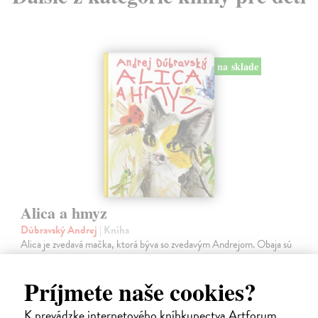
na sklade
Alica a hmyz
Dúbravský Andrej
| Kniha
Alica je zvedavá mačka, ktorá býva so zvedavým Andrejom. Obaja sú
fascinovaní ríšou hmyzu.
Na sklade
Príjmete naše cookies?
28,03 €
K prevádzke internetového kníhkupectva Artforum