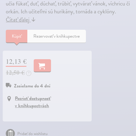
učia fúkať, duť, dúchať, trúbiť, vytvárať vánok, víchricu či
orkán. Ich učiteľmi sú hurikány, tornáda a cyklóny.
Čítať ďalej
↓
Kúpiť
Rezervovať v kníhkupectve
12,13 €
12,50 €
?
Zasielame do 4 dní
Pozrieť dostupnosť
v kníhkupectvách
Pridať do wishlistu