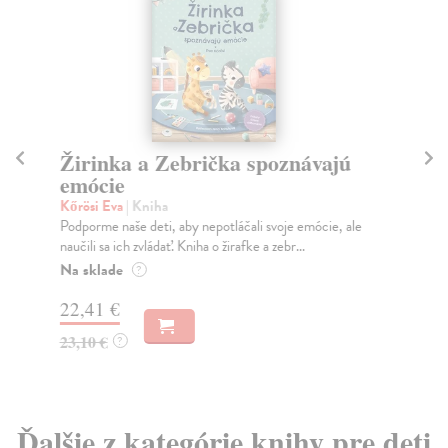
Žirinka a Zebrička spoznávajú
J
emócie
Lu
Jem
Kőrösi Eva
| Kniha
bás
Podporme naše deti, aby nepotláčali svoje emócie, ale
kat
naučili sa ich zvládať. Kniha o žirafke a zebr...
Na
Na sklade
?
8,
22,41 €
9,
23,10 €
?
Ďalšie z kategórie knihy pre deti