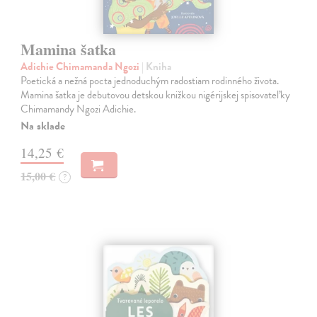
Mamina šatka
Adichie Chimamanda Ngozi
| Kniha
Poetická a nežná pocta jednoduchým radostiam rodinného života.
Mamina šatka je debutovou detskou knižkou nigérijskej spisovateľky
Chimamandy Ngozi Adichie.
Na sklade
14,25 €
15,00 €
?