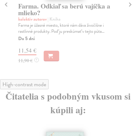
Farma. Odkiaľ sa berú vajíčka a
Je
mlieko?
na
kolektív autorov
| Kniha
Mi
Farma je úžasné miesto, ktoré nám dáva živočíšne i
Jed
rastlinné produkty. Poď ju preskúmať v tejto púta...
prí
Do 5 dní
Do
11,54 €
14
11,90 €
14
?
High-contrast mode
Čitatelia s podobným vkusom si
kúpili aj: