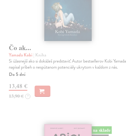
Čo ak...
Yamada Kobi
| Kniha
Si úžasnejší ako si dokážeš predstaviť. Autor bestsellerov Kobi Yamada
napísal príbeh o nespútanom potenciály ukrytom v každom z nás.
Do 5 dní
13,48 €
13,90 €
?
na sklade