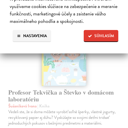
28,90 €
?
využívame cookies slúžiace na zabezpečenie a meranie
funkčnosti, marketingové účely a zaistenie vášho
maximálneho pohodlia a spokojnosti.
na sklade
NASTAVENIA
SÚHLASÍM
Profesor Tekvička a Števko v domácom
laboratóriu
Šušaníková Ivana
| Kniha
Vedeli ste, že si doma môžete vyrobiť soľné šperky, vlastné jogurty,
recyklovaný papier aj dúhu? Vyskúšajte so svojimi deťmi tridsať
jednoduchých pokusov s bežnými predmetmi a materiálmi.