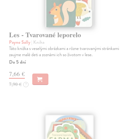
Les - Tvarované leporelo
Payne Sally
| Kniha
Táto knižka s veselými obrázkami a rôzne tvarovanými stránkami
zaujme malé deti a zoznámi ich so životom v lese.
Do 5 dní
7,66 €
7,90 €
?