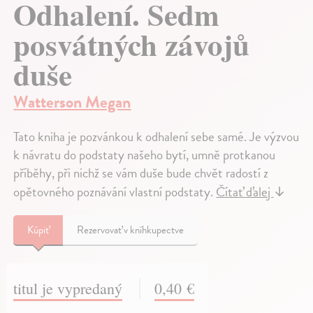
Odhalení. Sedm
posvátných závojů
duše
Watterson Megan
Tato kniha je pozvánkou k odhalení sebe samé. Je výzvou
k návratu do podstaty našeho bytí, umně protkanou
příběhy, při nichž se vám duše bude chvět radostí z
opětovného poznávání vlastní podstaty.
Čítať ďalej
↓
Kúpiť
Rezervovať v kníhkupectve
titul je vypredaný
0,40 €