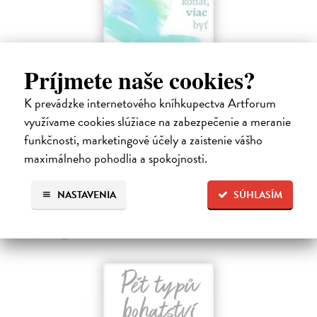
Príjmete naše cookies?
K prevádzke internetového kníhkupectva Artforum
Menej konať, viac byť
využívame cookies slúžiace na zabezpečenie a meranie
Gajdošová Stanislava
| Kniha
funkčnosti, marketingové účely a zaistenie vášho
Strávila som roky vo väzení, žila som v zajatí výkonu. Vlastnú hodnotu
maximálneho pohodlia a spokojnosti.
som nachádzala v tom, koľko toho zvládnem.
Dodávateľ nemá titul na sklade. Dodanie do cca. 30 dní.
NASTAVENIA
SÚHLASÍM
13,29 €
13,99 €
?