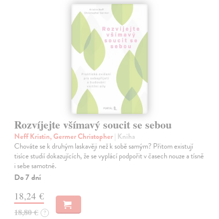
Rozvíjejte všímavý soucit se sebou
Neff Kristin, Germer Christopher
| Kniha
Chováte se k druhým laskavěji než k sobě samým? Přitom existují
tisíce studií dokazujících, že se vyplácí podpořit v časech nouze a tísně
i sebe samotné.
Do 7 dní
18,24 €
18,80 €
?