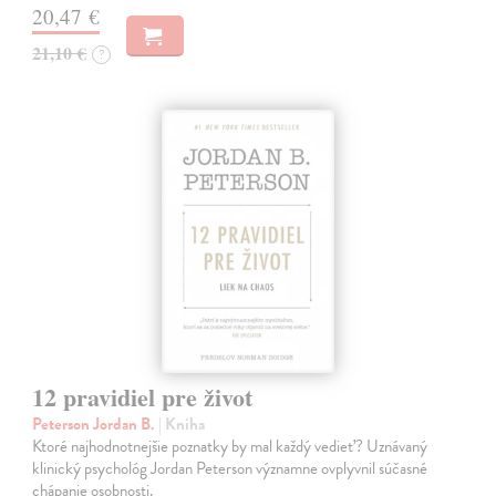
20,47 €
21,10 €
?
12 pravidiel pre život
Peterson Jordan B.
| Kniha
Ktoré najhodnotnejšie poznatky by mal každý vedieť? Uznávaný
klinický psychológ Jordan Peterson významne ovplyvnil súčasné
chápanie osobnosti.