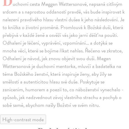
D
uchovní cesta Meggan Wattersonové, napsaná citlivým
srdcem a s naprostou oddaností pravdě, vás bude inspirovat k
nalezení pravdivého hlasu vlastní dušea k jeho následování. Je
to knížka o životní proměně. Promlouvá k Božské duši, která
přebývá v každé ženě a osvěží vás jako jarní déšť na poušti.
Odhalení je léčení, vyprávění, vzpomínání… a dotýká se
mnoha věcí, které se bojíme říkat nahlas. Řečeno ve zkratce,
Odhalení je návod, jak znovu objevit svou duši. Megan
Wattersonová je duchovní mentorka, mluvčí a badatelka na
téma Božského ženství, která inspiruje ženy, aby žily se
smělostí a autenticitou hlasu své duše. Poskytuje se
zanícením, humorem a poezií to, co náboženství vynechalo -
způsob, jak nadzvednout závoj vlastního strachu a pochyb o
sobě samé, abychom našly Božství ve svém nitru.
High-contrast mode