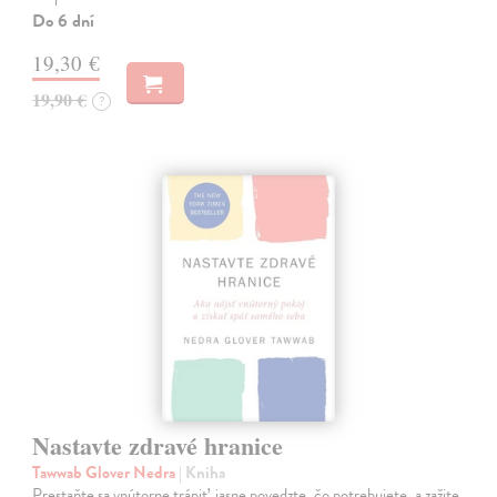
Do 6 dní
19,30 €
19,90 €
?
Nastavte zdravé hranice
Tawwab Glover Nedra
| Kniha
Prestaňte sa vnútorne trápiť, jasne povedzte, čo potrebujete, a zažite