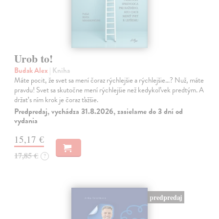
Urob to!
Budak Alex
| Kniha
Máte pocit, že svet sa mení čoraz rýchlejšie a rýchlejšie…? Nuž, máte
pravdu! Svet sa skutočne mení rýchlejšie než kedykoľvek predtým. A
držať s ním krok je čoraz ťažšie.
Predpredaj, vychádza 31.8.2026, zasielame do 3 dní od
vydania
15,17 €
17,85 €
?
predpredaj