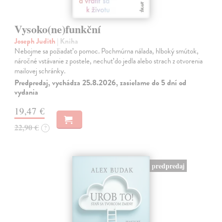
Vysoko(ne)funkční
Joseph Judith
| Kniha
Nebojme sa požiadať o pomoc. Pochmúrna nálada, hlboký smútok,
náročné vstávanie z postele, nechuť do jedla alebo strach z otvorenia
mailovej schránky.
Predpredaj, vychádza 25.8.2026, zasielame do 5 dní od
vydania
19,47 €
22,90 €
?
predpredaj