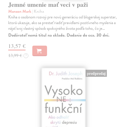
Jemné umenie mať veci v paži
Manson Mark
| Kniha
Kniha o osobnom rozvoji pre novú generáciu od blogerskej superstar,
ktorá ukazuje, ako sa prestať riadiť pravidlami pozitívneho myslenia a
nájsť svoj vlastný spôsob spokojného života podľa toho, čo je…
Dodávateľ nemá titul na sklade. Dodanie do cca. 30 dní.
13,57 €
13,99 €
?
predpredaj