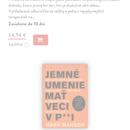
slobodu, ktorú pozná len ten, kto je skutočne sám sebou.
Vyhľadávaná odborníčka na vzťahy a jedna z najvplyvnejších
terapeutiek na…
Zasielame do 10 dní
14,54 €
14,99 €
?