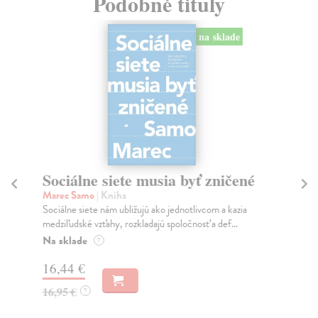
Podobné tituly
na sklade
Sociálne siete musia byť zničené
S
K
Marec Samo
| Kniha
Sociálne siete nám ubližujú ako jednotlivcom a kazia
Mik
medziľudské vzťahy, rozkladajú spoločnosť a def...
Mon
o k
Na sklade
?
Na
16,44 €
23
16,95 €
?
24