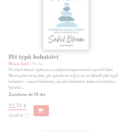
Pět typů bohatství
Bloom Sahil
| Kniha
Po třech letech výzkumu a osobních experimentů vytvořil Sahil
Bloom převratný plán, jak vybudovat svůj život na základě pěti typů
bohatství - časové bohatství, sociální bohatství, duševní bohatství,
fyzické…
Zasielame do 10 dní
22,75 €
23,45 €
?