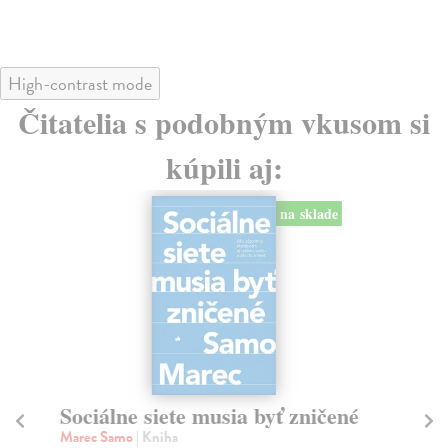
High-contrast mode
Čitatelia s podobným vkusom si
kúpili aj:
na sklade
Sociálne siete musia byť zničené
S
K
Marec Samo
| Kniha