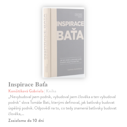
Inspirace Baťa
Končitíková Gabriela
| Kniha
„Nevybudoval jsem podnik, vybudoval jsem člověka a ten vybudoval
podnik“ slova Tomáše Bati, kterými definoval, jak baťovsky budovat
úspěšný podnik. Odpovědí na to, co tedy znamená baťovsky budovat
člověka,…
Zasielame do 10 dní