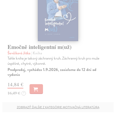
Emočně inteligentní m(už)
Ševčíková Jitka
| Kniha
Tahle kniha je takový záchranný kruh. Záchranný kruh pro muže
úspěšné, chytré, výkonné.
Predpredaj, vychádza 1.9.2026, zasielame do 12 dní od
vydania
14,84 €
16,49 €
?
ZOBRAZIŤ ĎALŠIE Z KATEGÓRIE MOTIVAČNÁ LITERATÚRA