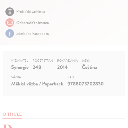
Pridať do wishlistu
Odporučiť známemu
Zdielať na Facebooku
VYDAVATEĽ
POČET STRÁN
ROK VYDANIA
JAZYK
Synergie
248
2014
Čeština
VÄZBA
EAN
Mäkká väzba / Paperback
9788073702830
O TITULE