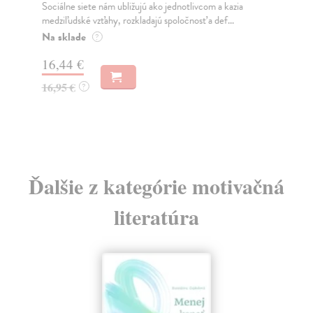
Sociálne siete nám ubližujú ako jednotlivcom a kazia
Mik
medziľudské vzťahy, rozkladajú spoločnosť a def...
Mon
o k
Na sklade
?
Na
16,44 €
23
16,95 €
?
24
Ďalšie z kategórie motivačná
literatúra