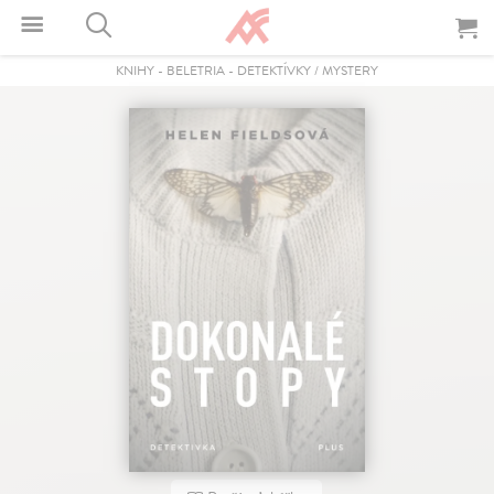
KNIHY
-
BELETRIA
-
DETEKTÍVKY / MYSTERY