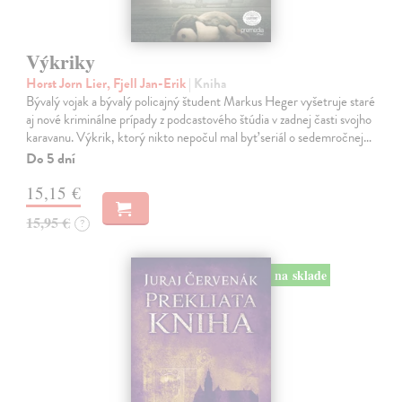
Výkriky
Horst Jorn Lier, Fjell Jan-Erik
| Kniha
Bývalý vojak a bývalý policajný študent Markus Heger vyšetruje staré
aj nové kriminálne prípady z podcastového štúdia v zadnej časti svojho
karavanu. Výkrik, ktorý nikto nepočul mal byť seriál o sedemročnej…
Do 5 dní
15,15 €
15,95 €
?
na sklade