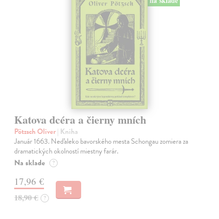
na sklade
Katova dcéra a čierny mních
Pötzsch Oliver
| Kniha
Január 1663. Neďaleko bavorského mesta Schongau zomiera za
dramatických okolností miestny farár.
Na sklade
?
17,96 €
18,90 €
?