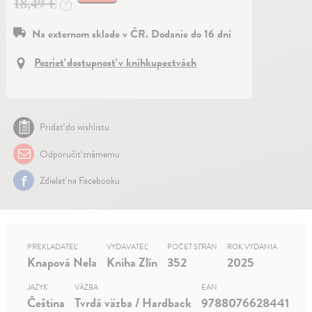
18,49 €
?
Na externom sklade v ČR. Dodanie do 16 dní
Pozrieť dostupnosť v kníhkupectvách
Pridať do wishlistu
Odporučiť známemu
Zdielať na Facebooku
PREKLADATEĽ
VYDAVATEĽ
POČET STRÁN
ROK VYDANIA
Knapová Nela
Kniha Zlín
352
2025
JAZYK
VÄZBA
EAN
Čeština
Tvrdá väzba / Hardback
9788076628441