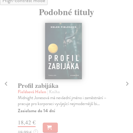
High-contrast mode
Podobné tituly
Profil zabijáka
L
Fieldsová Helen
| Kniha
Fi
Midnight Jonesová má nevšední jméno i zaměstnání –
V p
pracuje pro korporaci vyvíjející nejmodernější bi...
doj
Zasielame do 14 dní
Za
18,42 €
18
18,99 €
18
?