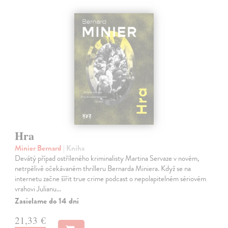
Hra
Minier Bernard
| Kniha
Devátý případ ostříleného kriminalisty Martina Servaze v novém,
netrpělivě očekávaném thrilleru Bernarda Miniera. Když se na
internetu začne šířit true crime podcast o nepolapitelném sériovém
vrahovi Julianu…
Zasielame do 14 dní
21,33 €