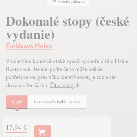
Prečítať ukážku
Dokonalé stopy (české
vydanie)
Fieldsová Helen
V odlehlém koutě Skotské vysočiny shořelo tělo Elaine
Buxtonové. Jediné, podle čeho může policie
pohřešovanou právničku identifikovat, je zub a cár
zkrvaveného šátku.
Čítať ďalej
↓
Kúpiť
Rezervovať v kníhkupectve
17,94 €