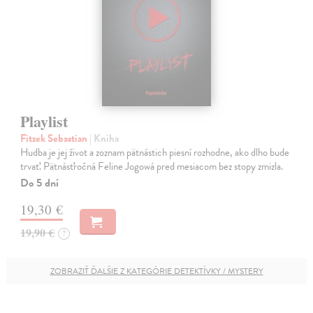
Playlist
Fitzek Sebastian
| Kniha
Hudba je jej život a zoznam pätnástich piesní rozhodne, ako dlho bude
trvať. Pätnásťročná Feline Jogowá pred mesiacom bez stopy zmizla.
Do 5 dní
19,30 €
19,90 €
?
ZOBRAZIŤ ĎALŠIE Z KATEGÓRIE DETEKTÍVKY / MYSTERY