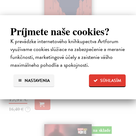
Príjmete naše cookies?
K prevádzke internetového kníhkupectva Artforum
Tramwaj na Sachsenberg
využívame cookies slúžiace na zabezpečenie a meranie
Sagitarius Petr
| Kniha
funkčnosti, marketingové účely a zaistenie vášho
Tramwaj Cafe je kavárna v polském Těšíně a zároveň místo, kde se
maximálneho pohodlia a spokojnosti.
sbíhají všechny nitky související s dalším brutálním zločinem, který
musí vyřešit Roman Saran, major ostravské kriminálky, a jeho tým.
Jak…
NASTAVENIA
SÚHLASÍM
Zasielame do 12 dní
15,91 €
16,40 €
?
na sklade