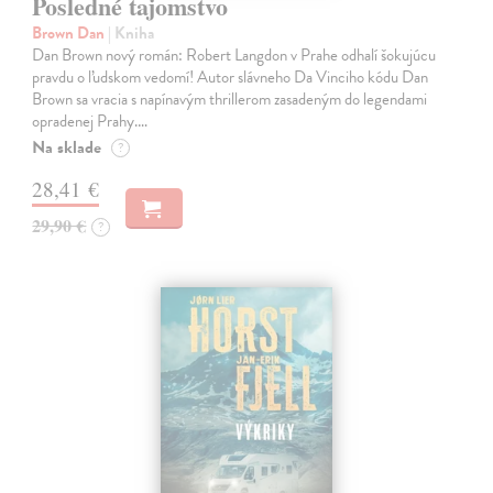
Posledné tajomstvo
Brown Dan
| Kniha
Dan Brown nový román: Robert Langdon v Prahe odhalí šokujúcu
pravdu o ľudskom vedomí! Autor slávneho Da Vinciho kódu Dan
Brown sa vracia s napínavým thrillerom zasadeným do legendami
opradenej Prahy.…
Na sklade
?
28,41 €
29,90 €
?