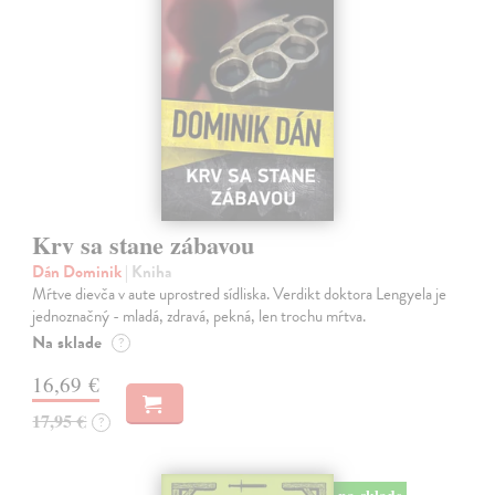
Krv sa stane zábavou
Dán Dominik
| Kniha
Mŕtve dievča v aute uprostred sídliska. Verdikt doktora Lengyela je
jednoznačný - mladá, zdravá, pekná, len trochu mŕtva.
Na sklade
?
16,69 €
17,95 €
?