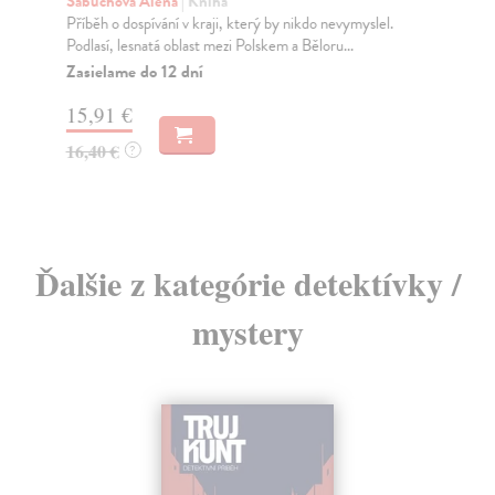
Sabuchová Alena
| Kniha
Ho
Příběh o dospívání v kraji, který by nikdo nevymyslel.
„Ka
Podlasí, lesnatá oblast mezi Polskem a Běloru...
čte
Zasielame do 12 dní
Za
15,91 €
22
16,40 €
23
?
Ďalšie z kategórie detektívky /
mystery