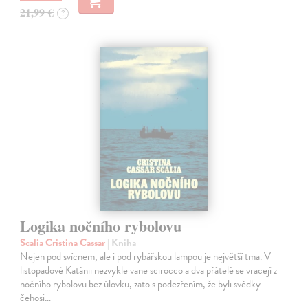
21,99 €
?
Logika nočního rybolovu
Scalia Cristina Cassar
| Kniha
Nejen pod svícnem, ale i pod rybářskou lampou je největší tma. V
listopadové Katánii nezvykle vane scirocco a dva přátelé se vracejí z
nočního rybolovu bez úlovku, zato s podezřením, že byli svědky
čehosi…