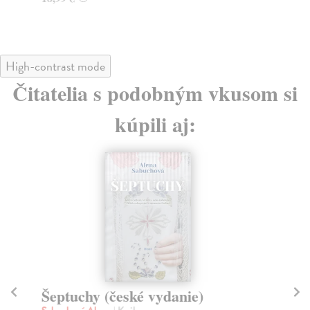
High-contrast mode
Čitatelia s podobným vkusom si
kúpili aj:
Šeptuchy (české vydanie)
P