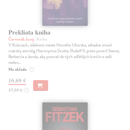
Prekliata kniha
Červenák Juraj
| Kniha
V Košiciach, sídelnom meste Horného Uhorska, záhadne zmizol
cisársky astrológ Hieronymus Scotta. Rudolf II. preto poveril Steina,
Barbariča a Jaroša, aby putovali do tých odľahlých končín a našli
nielen…
Na sklade
?
16,69 €
17,95 €
?