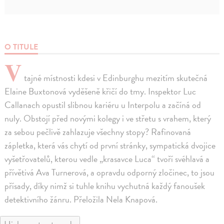
O TITULE
V
tajné místnosti kdesi v Edinburghu mezitím skutečná
Elaine Buxtonová vyděšeně křičí do tmy. Inspektor Luc
Callanach opustil slibnou kariéru u Interpolu a začíná od
nuly. Obstojí před novými kolegy i ve střetu s vrahem, který
za sebou pečlivě zahlazuje všechny stopy? Rafinovaná
zápletka, která vás chytí od první stránky, sympatická dvojice
vyšetřovatelů, kterou vedle „krasavce Luca“ tvoří svéhlavá a
přívětivá Ava Turnerová, a opravdu odporný zločinec, to jsou
přísady, díky nimž si tuhle knihu vychutná každý fanoušek
detektivního žánru. Přeložila Nela Knapová.