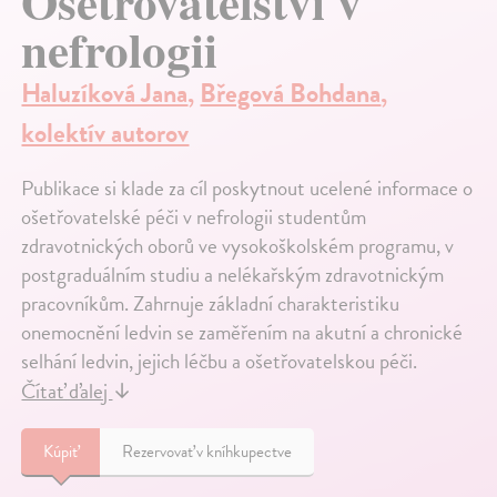
Ošetřovatelství v
nefrologii
Haluzíková Jana
,
Břegová Bohdana
,
kolektív autorov
Publikace si klade za cíl poskytnout ucelené informace o
ošetřovatelské péči v nefrologii studentům
zdravotnických oborů ve vysokoškolském programu, v
postgraduálním studiu a nelékařským zdravotnickým
pracovníkům. Zahrnuje základní charakteristiku
onemocnění ledvin se zaměřením na akutní a chronické
selhání ledvin, jejich léčbu a ošetřovatelskou péči.
Čítať ďalej
↓
Kúpiť
Rezervovať v kníhkupectve