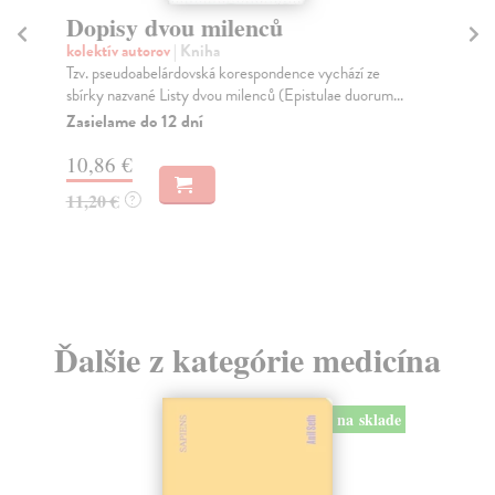
Dopisy dvou milenců
Mi
kolektív autorov
| Kniha
Ne
Tzv. pseudoabelárdovská korespondence vychází ze
Obs
sbírky nazvané Listy dvou milenců (Epistulae duorum...
rek
pro
Zasielame do 12 dní
Za
10,86 €
14
11,20 €
?
15
Ďalšie z kategórie medicína
na sklade