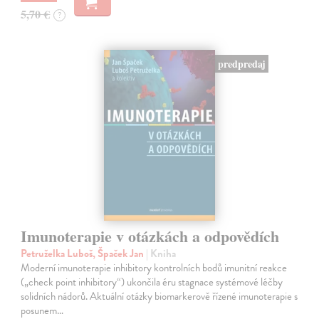
5,70 €
?
predpredaj
Imunoterapie v otázkách a odpovědích
Petruželka Luboš, Špaček Jan
| Kniha
Moderní imunoterapie inhibitory kontrolních bodů imunitní reakce
(„check point inhibitory“) ukončila éru stagnace systémové léčby
solidních nádorů. Aktuální otázky biomarkerově řízené imunoterapie s
posunem…