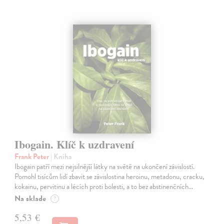
Ibogain. Klíč k uzdravení
Frank Peter
| Kniha
Ibogain patří mezi nejsilnější látky na světě na ukončení závislostí.
Pomohl tisícům lidí zbavit se závislostina heroinu, metadonu, cracku,
kokainu, pervitinu a lécích proti bolesti, a to bez abstinenčních…
Na sklade
?
5,53 €