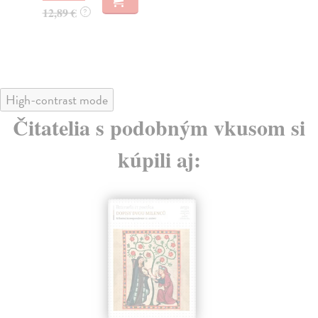
12,89 €
24
?
High-contrast mode
Čitatelia s podobným vkusom si
kúpili aj: