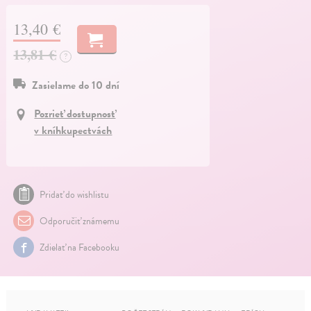
13,40 €
13,81 €
?
Zasielame do 10 dní
Pozrieť dostupnosť
v kníhkupectvách
Pridať do wishlistu
Odporučiť známemu
Zdielať na Facebooku