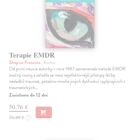
Terapie EMDR
Shapiro Francine
| Kniha
Od první intuice autorky v roce 1987 zaznamenala metoda EMDR
značný rozvoj a zařadila se mezi nejefektivnější přístupy léčby
následků traumat, potažmo mnoha jiných dysfunkcí vyplývajících z
traumatických…
Zasielame do 12 dní
50,76 €
56,40 €
?