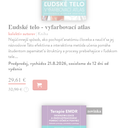
Ľudské telo - vyfarbovací atlas
kolektív autorov
| Kniha
Najúčinnejší spôsob, ako pochopiť anatómiu človeka a naučiť sa jej
názvoslovie Táto efektívna a interaktívna metóda učenia pomáha
študentom zapamätať si štruktúry a procesy prebiehajúce v ľudskom
tele.…
Predpredaj, vychádza 21.8.2026, zasielame do 12 dní od
vydania
29,61 €
32,90 €
?
novinka