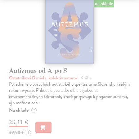
na sklade
Autizmus od A po S
Ostatníková Daniela, kolektív autorov
| Kniha
Povedomie o poruchách autistického spektra sa na Slovensku každým
rokom zvyšuje. Pribúdajú poznatky o biologických a
environmentálnych faktoroch, ktoré prispievajú k prejavom autizmu,
aj o možnostiach…
Na sklade
?
28,41 €
29,90 €
?