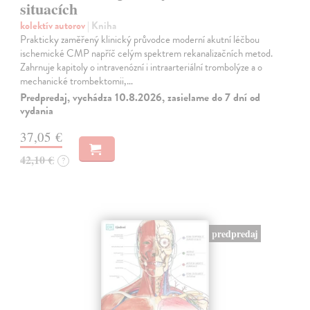
situacích
kolektív autorov
| Kniha
Prakticky zaměřený klinický průvodce moderní akutní léčbou
ischemické CMP napříč celým spektrem rekanalizačních metod.
Zahrnuje kapitoly o intravenózní i intraarteriální trombolýze a o
mechanické trombektomii,…
Predpredaj, vychádza 10.8.2026, zasielame do 7 dní od
vydania
37,05 €
42,10 €
?
predpredaj