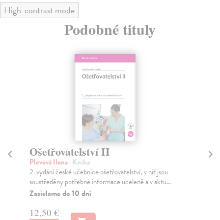
High-contrast mode
Podobné tituly
Ošetřovatelství II
Oš
Plevová Ilona
| Kniha
kol
2. vydání české učebnice ošetřovatelství, v níž jsou
Nov
soustředěny potřebné informace uceleně a v aktu...
urč
Zasielame do 10 dní
Za
12,50 €
24