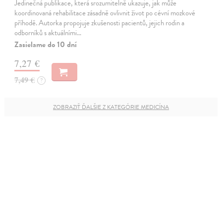
Jedinečná publikace, která srozumitelně ukazuje, jak může
koordinovaná rehabilitace zásadně ovlivnit život po cévní mozkové
příhodě. Autorka propojuje zkušenosti pacientů, jejich rodin a
odborníků s aktuálními…
Zasielame do 10 dní
7,27 €
7,49 €
?
ZOBRAZIŤ ĎALŠIE Z KATEGÓRIE MEDICÍNA