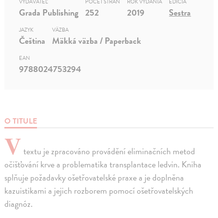
VYDAVATEĽ
POČET STRÁN
ROK VYDANIA
EDÍCIA
Grada Publishing
252
2019
Sestra
JAZYK
VÄZBA
Čeština
Mäkká väzba / Paperback
EAN
9788024753294
O TITULE
V
textu je zpracováno provádění eliminačních metod
očišťování krve a problematika transplantace ledvin. Kniha
splňuje požadavky ošetřovatelské praxe a je doplněna
kazuistikami a jejich rozborem pomocí ošetřovatelských
diagnóz.