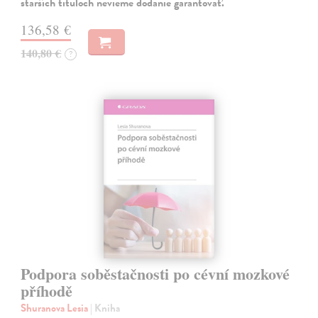
starších tituloch nevieme dodanie garantovať.
136,58 €
140,80 €
?
Podpora soběstačnosti po cévní mozkové
příhodě
Shuranova Lesia
| Kniha