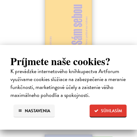
Sám sebou
Príjmete naše cookies?
Seth Anil
| Kniha
Být sám sebou není tak jednoduché, jak se zdá. V mozku každého z
K prevádzke internetového kníhkupectva Artforum
nás pracují společně miliardy neuronů a vytvářejí naše vědomé
využívame cookies slúžiace na zabezpečenie a meranie
zkušenosti.
funkčnosti, marketingové účely a zaistenie vášho
Na sklade
?
maximálneho pohodlia a spokojnosti.
21,47 €
22,60 €
NASTAVENIA
SÚHLASÍM
?