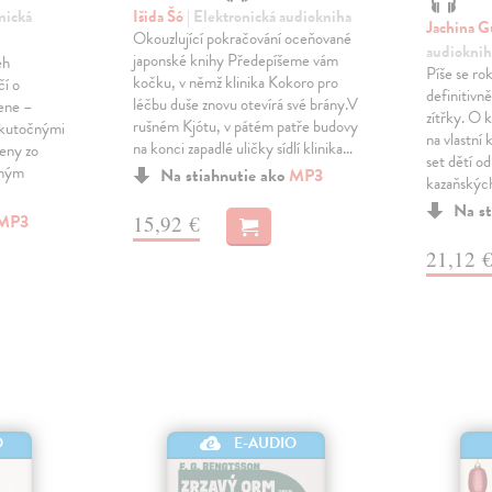
onická
Išida Šó
| Elektronická audiokniha
Jachina G
Okouzlující pokračování oceňované
audioknih
japonské knihy Předepíšeme vám
eh
Píše se ro
kočku, v němž klinika Kokoro pro
čí o
definitivně 
léčbu duše znovu otevírá své brány.V
žene –
zítřky. O k
rušném Kjótu, v pátém patře budovy
 skutočnými
na vlastní
na konci zapadlé uličky sídlí klinika…
ženy zo
set dětí od
eným
Na stiahnutie ako
MP3
kazaňskýc
Na st
MP3
15,92 €
21,12 
O
E-AUDIO