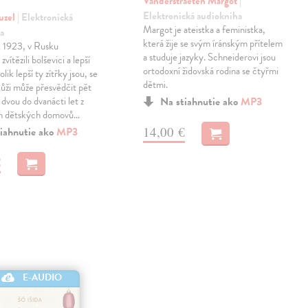
Vanderstraeten Margot
|
Elektronická audiokniha
uzel
| Elektronická
Margot je ateistka a feministka,
a
která žije se svým íránským přítelem
k 1923, v Rusku
a studuje jazyky. Schneiderovi jsou
zvítězili bolševici a lepší
ortodoxní židovská rodina se čtyřmi
olik lepší ty zítřky jsou, se
dětmi.
 kůži může přesvědčit pět
 dvou do dvanácti let z
Na stiahnutie ako
MP3
h dětských domovů…
14,00 €
iahnutie ako
MP3
€
E-AUDIO