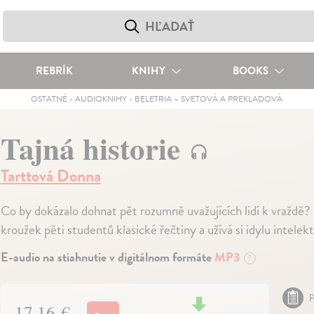
REBRÍK
KNIHY
BOOKS
OSTATNÉ
-
AUDIOKNIHY
-
BELETRIA – SVETOVÁ A PREKLADOVÁ
Tajná historie
Tarttová Donna
Co by dokázalo dohnat pět rozumně uvažujících lidí k vraždě? R
kroužek pěti studentů klasické řečtiny a užívá si idylu intelek
E-audio na stiahnutie v digitálnom formáte
MP3
?
P
17,16 €