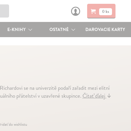
0 ks
E-KNIHY
OSTATNÉ
DAROVACIE KARTY
ichardovi se na univerzitě podaří zařadit mezi elitní
tuálního přátelství v uzavřené skupince.
Čítať ďalej
↓
ridať do wishlistu