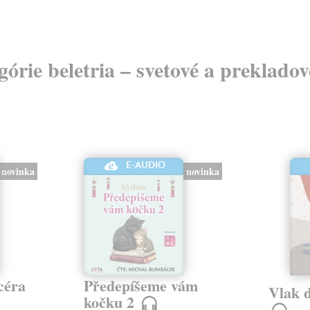
egórie beletria – svetové a preklado
E-AUDIO
novinka
novinka
céra
Předepíšeme vám
Vlak 
kočku 2