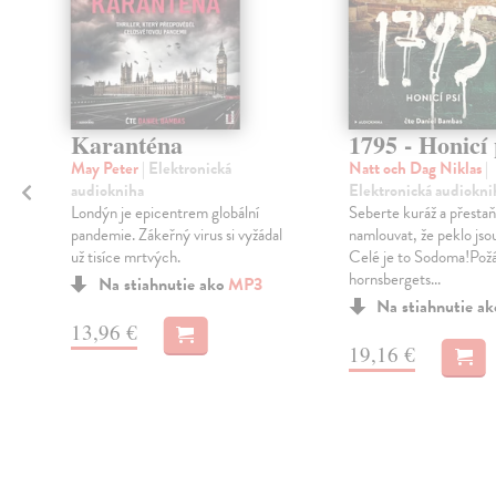
Karanténa
1795 - Honicí 
May Peter
| Elektronická
Natt och Dag Niklas
|
audiokniha
Elektronická audiokni
Londýn je epicentrem globální
Seberte kuráž a přestaň
pandemie. Zákeřný virus si vyžádal
namlouvat, že peklo jsou 
už tisíce mrtvých.
Celé je to Sodoma!Pož
a
hornsbergets...
Na stiahnutie ako
MP3
Na stiahnutie a
13,96 €
19,16 €