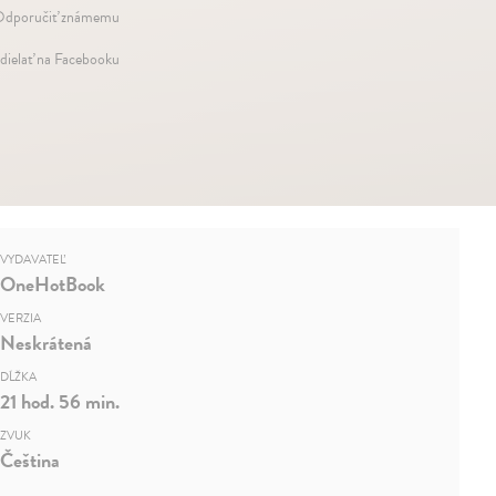
dporučiť známemu
dielať na Facebooku
VYDAVATEĽ
OneHotBook
VERZIA
Neskrátená
DĹŽKA
21 hod. 56 min.
ZVUK
Čeština