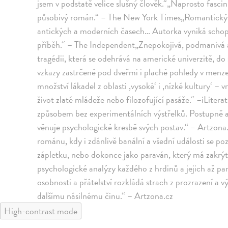
jsem v podstatě velice slušný člověk.“„Naprosto fasci
působivý román.“ – The New York Times„Romantický 
antických a moderních časech… Autorka vyniká schop
příběh.“ – The Independent„Znepokojivá, podmanivá a
tragédii, která se odehrává na americké univerzitě, do
vzkazy zastrčené pod dveřmi i plaché pohledy v menze.
množství lákadel z oblasti ,vysoké‘ i ,nízké kultury‘ – 
život zlaté mládeže nebo filozofující pasáže.“ –iLitera
způsobem bez experimentálních výstřelků. Postupně a 
věnuje psychologické kresbě svých postav.“ – Artzona.
románu, kdy i zdánlivě banální a všední události se po
zápletku, nebo dokonce jako paraván, který má zakrýt 
psychologické analýzy každého z hrdinů a jejich až pa
osobnosti a přátelství rozkládá strach z prozrazení a 
dalšímu násilnému činu.“ – Artzona.cz
High-contrast mode