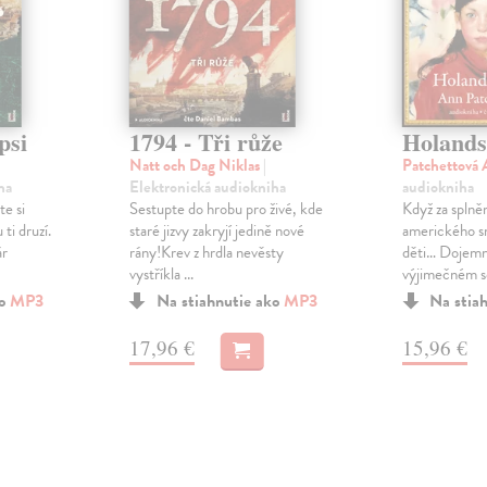
psi
1794 - Tři růže
Holands
Natt och Dag Niklas
|
Patchettová
ha
Elektronická audiokniha
audiokniha
te si
Sestupte do hrobu pro živé, kde
Když za splně
ti druzí.
staré jizvy zakryjí jedině nové
amerického sn
ár
rány!Krev z hrdla nevěsty
děti… Dojemn
vystříkla ...
výjimečném so
ko
MP3
Na stiahnutie ako
MP3
Na stia
17,96 €
15,96 €