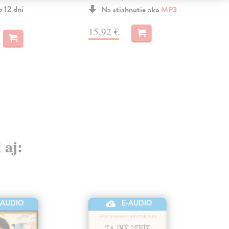
každ
o 12 dní
Na stiahnutie ako
MP3
Zas
15,92 €
18
18,
 aj:
-AUDIO
E-AUDIO