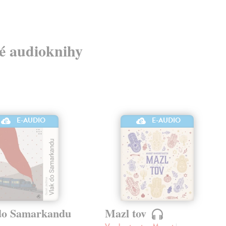
vé audioknihy
E-AUDIO
E-AUDIO
do Samarkandu
Mazl tov