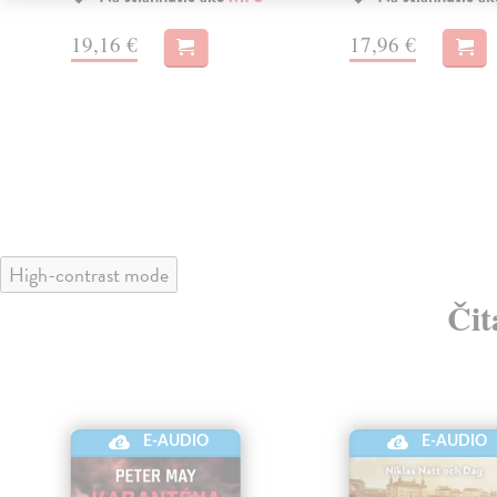
19,16 €
17,96 €
High-contrast mode
Čit
E-AUDIO
E-AUDIO