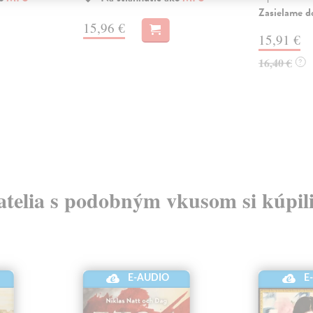
Zasielame d
15,96 €
15,91 €
16,40 €
?
atelia s podobným vkusom si kúpili
E-AUDIO
E