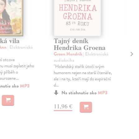
ká vila
Tajný deník
Ma
Hendrika Groena
 Ann
| Elektronická
Alc
Ele
Groen Hendrik
| Elektronická
ní otcova
Každ
audiokniha
u musí zaplatit jeho
usil
"Holandský stařík útočí svým
ý příběh o
nap
humorem nejen na starší čtenáře,
urozene...
boj..
ale i na ty, kteří mají do expirační
d...
hnutie ako
MP3
Na stiahnutie ako
MP3
13
11,96 €