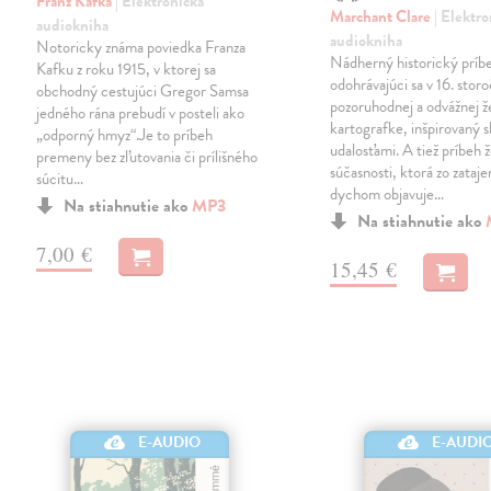
Franz Kafka
| Elektronická
Marchant Clare
| Elektr
audiokniha
audiokniha
Notoricky známa poviedka Franza
Nádherný historický príb
Kafku z roku 1915, v ktorej sa
odohrávajúci sa v 16. storo
obchodný cestujúci Gregor Samsa
pozoruhodnej a odvážnej 
jedného rána prebudí v posteli ako
kartografke, inšpirovaný
„odporný hmyz“.Je to príbeh
udalosťami. A tiež príbeh 
premeny bez zľutovania či prílišného
súčasnosti, ktorá zo zataj
súcitu…
dychom objavuje…
Na stiahnutie ako
MP3
Na stiahnutie ako
7,00 €
15,45 €
E-AUDIO
E-AUDI