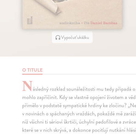
Vypočuť ukážku
O TITULE
N
ásledný rozklad sounáležitosti mu tedy připadá o t
mohlo zapříčinit. Kdy se vlastně opojení životem a věd
přimělo v podstatě sympatické hrdiny ke zločinu? „Ne
v novinách o spáchaných vraždách, pokaždé mě zaráží t
níž všichni ti sérioví škrtiči, úchylní pedofilové a zvr
které se v nich skrývá, a dokonce pociťují nutkání hlási