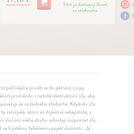
Titul je dostupný ihneď
O
na stiahnutie
Z
o palčivější a pouští se do pátrání, co jej
ěním proměnilo v natolik destruktivní síly, aby
považuji se za žádného zloducha. Kdykoliv čtu
a zatvrzelá, skoro až dojemná sebejistota, s
ácení zločinci všeho druhu odmítají rozpoznat zlo,
t se k jistému falešnému pojetí slušnosti: ,Já