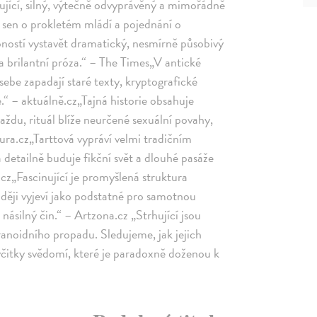
nující, silný, výtečně odvyprávěný a mimořádně
sen o prokletém mládí a pojednání o
ností vystavět dramatický, nesmírně působivý
 brilantní próza.“ – The Times„V antické
 sebe zapadají staré texty, kryptografické
“ – aktuálně.cz„Tajná historie obsahuje
vraždu, rituál blíže neurčené sexuální povahy,
tura.cz„Tarttová vypráví velmi tradičním
detailně buduje fikční svět a dlouhé pasáže
cz„Fascinující je promyšlená struktura
zději vyjeví jako podstatné pro samotnou
násilný čin.“ – Artzona.cz „Strhující jsou
ranoidního propadu. Sledujeme, jak jejich
výčitky svědomí, které je paradoxně doženou k